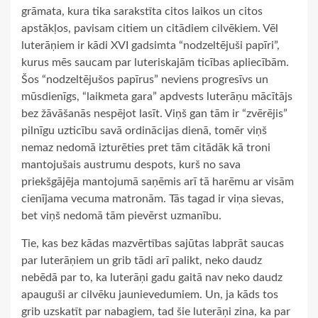
grāmata, kura tika sarakstīta citos laikos un citos
apstākļos, pavisam citiem un citādiem cilvēkiem. Vēl
luterāņiem ir kādi XVI gadsimta “nodzeltējuši papīri”,
kurus mēs saucam par luteriskajām ticības apliecībām.
Šos “nodzeltējušos papīrus” neviens progresīvs un
mūsdienīgs, “laikmeta gara” apdvests luterāņu mācītājs
bez žāvāšanās nespējot lasīt. Viņš gan tām ir “zvērējis”
pilnīgu uzticību savā ordinācijas dienā, tomēr viņš
nemaz nedomā izturēties pret tām citādāk kā troni
mantojušais austrumu despots, kurš no sava
priekšgājēja mantojumā saņēmis arī tā harēmu ar visām
cienījama vecuma matronām. Tās tagad ir viņa sievas,
bet viņš nedomā tām pievērst uzmanību.
Tie, kas bez kādas mazvērtības sajūtas labprāt saucas
par luterāņiem un grib tādi arī palikt, neko daudz
nebēdā par to, ka luterāņi gadu gaitā nav neko daudz
apauguši ar cilvēku jaunievedumiem. Un, ja kāds tos
grib uzskatīt par nabagiem, tad šie luterāņi zina, ka par