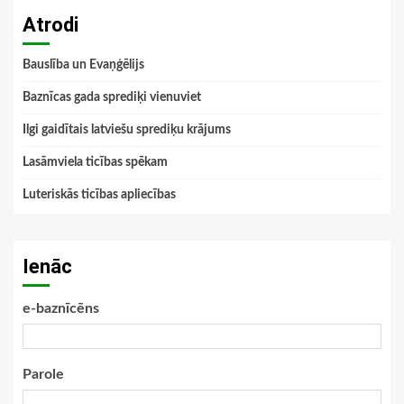
Atrodi
Bauslība un Evaņģēlijs
Baznīcas gada sprediķi vienuviet
Ilgi gaidītais latviešu sprediķu krājums
Lasāmviela ticības spēkam
Luteriskās ticības apliecības
Ienāc
e-baznīcēns
Parole