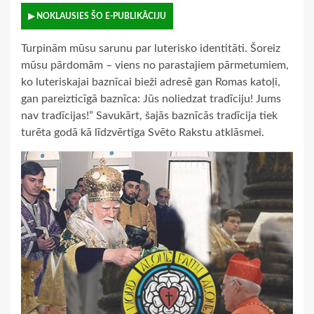
▶ NOKLAUSIES ŠO E-PUBLIKĀCIJU
Turpinām mūsu sarunu par luterisko identitāti. Šoreiz
mūsu pārdomām – viens no parastajiem pārmetumiem,
ko luteriskajai baznīcai bieži adresē gan Romas katoļi,
gan pareizticīgā baznīca: Jūs noliedzat tradīciju! Jums
nav tradīcijas!” Savukārt, šajās baznīcās tradīcija tiek
turēta godā kā līdzvērtīga Svēto Rakstu atklāsmei.