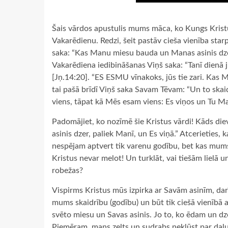
Šais vārdos apustulis mums māca, ko Kungs Kristus
Vakarēdienu. Redzi, šeit pastāv cieša vienība starp
saka: “Kas Manu miesu bauda un Manas asinis dzer
Vakarēdiena iedibināšanas Viņš saka: “Tanī dienā j
[Jņ.14:20]. “ES ESMU vīnakoks, jūs tie zari. Kas M
tai pašā brīdī Viņš saka Savam Tēvam: “Un to skaidr
viens, tāpat kā Mēs esam viens: Es viņos un Tu Manī
Padomājiet, ko nozīmē šie Kristus vārdi! Kāds d
asinis dzer, paliek Manī, un Es viņā.” Atcerieties, ka
nespējam aptvert tik varenu godību, bet kas mums a
Kristus nevar melot! Un turklāt, vai tiešām lie
robežas?
Vispirms Kristus mūs izpirka ar Savām asinīm, dar
mums skaidrību (godību) un būt tik ciešā vienīb
svēto miesu un Savas asinis. Jo to, ko ēdam un dz
Piemēram, mans zelts un sudrabs nekļūst par daļu