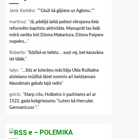
Janis Karklins
: “
"Gluži kā gājiens uz Aglonu.."
”
martinsz
: “
Jā, pēdējā laikā patiesi vērojama liela
reformēto baptistu aktivitāte. Manuprāt tas lielā
mērā varētu būt Džona Makartura, Džona Paipera
nopelns…
”
Roberto
: “
līdzībā es teiktu: .. suņi rej, bet karavāna
iet tālāk.
”
talyc
: “
…līdz ar luterāņu mācītāja Ulda Rožkalna
aiziešanu mūžībā šķiet nomiris arī beidzamais
klausāmais gabals tajā radio
”
gviclo
: “
Starp citu, Holbeins ir pazīstams arī ar
1522. gada kokgriezumu "Luters kā Hercules
Germanicuss ".
”
e – POLEMIKA