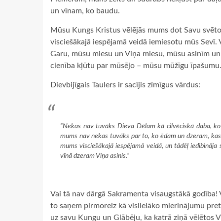
un vīnam, ko baudu.
Mūsu Kungs Kristus vēlējās mums dot Savu svēto m
visciešākajā iespējamā veidā iemiesotu mūs Sevī. 
Garu, mūsu miesu un Viņa miesu, mūsu asinīm un Vi
cienība kļūtu par mūsējo – mūsu mūžīgu īpašumu
Dievbijīgais Taulers ir sacījis zīmīgus vārdus:
“Nekas nav tuvāks Dieva Dēlam kā cilvēciskā daba, ko
mums nav nekas tuvāks par to, ko ēdam un dzeram, kas kļ
mums visciešākajā iespējamā veidā, un tādēļ iedibināj
vīnā dzeram Viņa asinis.”
Vai tā nav dārgā Sakramenta visaugstākā godība! V
to saņem pirmoreiz kā vislielāko mierinājumu pret 
uz savu Kungu un Glābēju, ka katrā ziņā vēlētos V