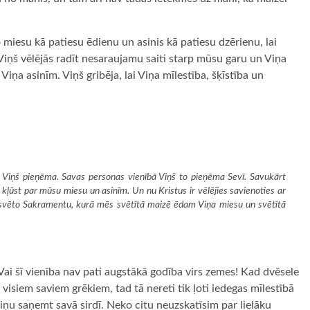
iesu kā patiesu ēdienu un asinis kā patiesu dzērienu, lai
Viņš vēlējās radīt nesaraujamu saiti starp mūsu garu un Viņa
ņa asinīm. Viņš gribēja, lai Viņa mīlestība, šķīstība un
.
 Viņš pieņēma. Savas personas vienībā Viņš to pieņēma Sevī. Savukārt
ūst par mūsu miesu un asinīm. Un nu Kristus ir vēlējies savienoties ar
a svēto Sakramentu, kurā mēs svētītā maizē ēdam Viņa miesu un svētītā
ai šī vienība nav pati augstākā godība virs zemes! Kad dvēsele
visiem saviem grēkiem, tad tā nereti tik ļoti iedegas mīlestībā
iņu saņemt savā sirdī. Neko citu neuzskatīsim par lielāku