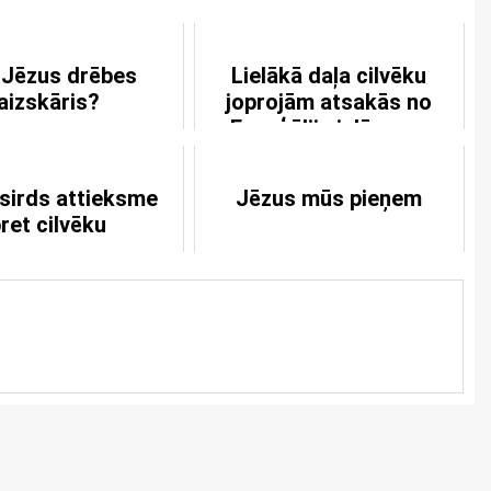
 Jēzus drēbes
Lielākā daļa cilvēku
aizskāris?
joprojām atsakās no
Evaņģēlija ielūguma
 sirds attieksme
Jēzus mūs pieņem
ret cilvēku