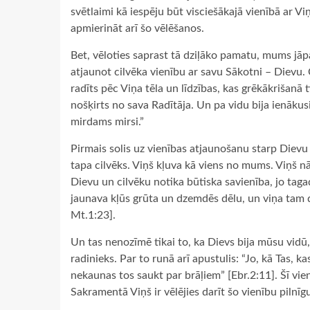
svētlaimi kā iespēju būt visciešākajā vienībā ar Vi
apmierināt arī šo vēlēšanos.
Bet, vēloties saprast tā dziļāko pamatu, mums jāpat
atjaunot cilvēka vienību ar savu Sākotni – Dievu. Ci
radīts pēc Viņa tēla un līdzības, kas grēkākrišanā 
nošķirts no sava Radītāja. Un pa vidu bija ienākusi
mirdams mirsi.”
Pirmais solis uz vienības atjaunošanu starp Dievu
tapa cilvēks. Viņš kļuva kā viens no mums. Viņš 
Dievu un cilvēku notika būtiska savienība, jo tagad
jaunava kļūs grūta un dzemdēs dēlu, un viņa tam 
Mt.1:23].
Un tas nenozīmē tikai to, ka Dievs bija mūsu vid
radinieks. Par to runā arī apustulis: “Jo, kā Tas, kas 
nekaunas tos saukt par brāļiem” [Ebr.2:11]. Šī vien
Sakramentā Viņš ir vēlējies darīt šo vienību pilnī