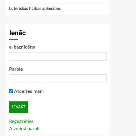
Luteriskās ticības apliecības
Ienāc
e-baznīcēns
Parole
Atceries mani
Reģistrēties
Aizmirsi paroli