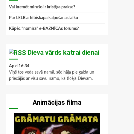
Vai kremēt mirušo ir kristīga prakse?
Par LELB arhibīskapa kalpošanas laiku
Kāpēc "nomira" e-BAZNĪCAs forums?
Dieva vārds katrai dienai
Ap.d.16:34
Viņš tos veda savā namā, sēdināja pie galda un
priecājās ar visu savu namu, ka ticēja Dievam.
Animācijas filma