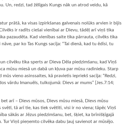
ņu. Un, redzi, tad žēlīgais Kungs nāk un atrod veidu, kā
ur prātā, ka visas izpirkšanas galvenais nolūks arvien ir bijis
lvēks ir radīts ciešai vienībai ar Dievu, tādēļ arī viņš tika
tika pazaudēta. Kad vienības saite tika pārrauta, cilvēks tika
 nāve, par ko Tas Kungs sacīja: “Tai dienā, kad tu ēdīsi, tu
 un cilvēku tika sperts ar Dieva Dēla piedzimšanu, kad Viņš
nāca mūsu miesā un dabā un kļuva par mūsu radinieku. Starp
 mūs vieno asinssaites, kā pravietis iepriekš sacīja: “Redzi,
dos vārdu Imanuēls, tulkojumā: Dievs ar mums” [Jes.7:14;
ū, bet arī – Dievs mūsos, Dievs mūsu miesā, Dievs mūsu
svētī, tā arī tie, kas tiek svētīti, visi ir no viena; tāpēc Viņš
ība sākās ar Jēzus piedzimšanu, bet, šķiet, ka brīnišķīgajā
gu. Tur Viņš pieņemto cilvēka dabu ļauj savienot ar mūsējo.