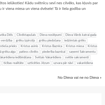
tos ielūkoties! Kādu svētnīcu sevī nes cilvēks, kas kļuvis par
u ir viena miesa un viena dvēsele! Tā ir liela godība un
ugiem
lvēka Dēls
Cilvēktapušais
Dieva noslēpumi
Dieva Vārds katrai gada
 verdzība
grēku izpircējs
grēku piedošana
iedzimtais grēks
istieša prieks
Kristus asinis
Kristus Baznīca
Kristus miesa
Kristus
ā grēka alga
patiess cilvēks
piederība baznīcai
saņemt Sakramentu
akarēdiena iedibināšana
Svētais Vakarēdiens
svētie sakramenti
ticības realitāte
uzticēties Jēzum
uzvara pār nāvi
vakarēdiena
No Dieva vai ne no Dieva »