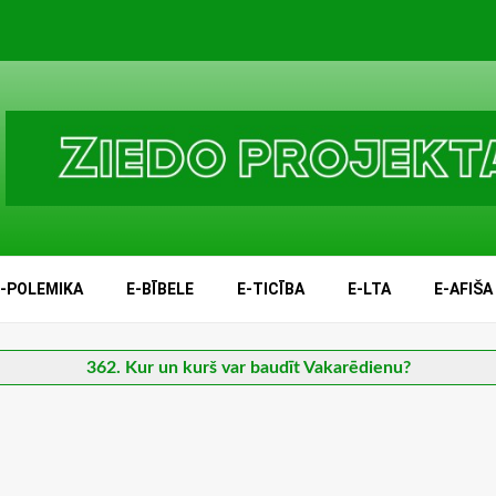
E-POLEMIKA
E-BĪBELE
E-TICĪBA
E-LTA
E-AFIŠA
362. Kur un kurš var baudīt Vakarēdienu?