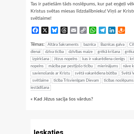
Tas ir patiešām tāds noslēpums, kur pat eņģeļi vēlē
Kristus svētas miesas līdzdalībnieku! Viņš ar Krist
svētlaime!
Facebook
X
Bluesky
Threads
Email
Copy
WhatsApp
Telegram
LinkedIn
Dra
Link
Tēmas:
Altāra Sakraments
baznīca
Baznīcas galva
Ci
dienai
dzīva ticība
dzīvības maize
grēkā krišana
grēka
izpirkšana
Jēzus nopelns
kas ir vakarēdiena cienīgs
kr
nopelns
mācība par pestījošo ticību
mierinājums
nāve k
savienošanās ar Kristu
svētā vakarēdiena būtība
Svētā V
svētlaime
ticība Trīsvienīgam Dievam
ticības noslēpums
iestādīšana
Continue
« Kad Jēzus sacīja šos vārdus?
Reading
Ieskaties