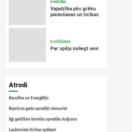
E-MĀCĪBA
Vajadzība pēc grēku
piedošanas un ticības
E-LŪGŠANAS
Par spēju noliegt sevi
Atrodi
Bauslība un Evaņģēlijs
Baznīcas gada sprediķi vienuviet
Ilgi gaidītais latviešu sprediķu krājums
Lasāmviela ticības spēkam