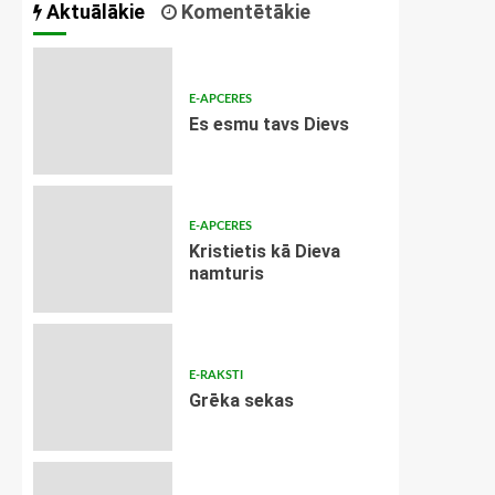
Aktuālākie
Komentētākie
E-APCERES
Es esmu tavs Dievs
E-APCERES
Kristietis kā Dieva
namturis
E-RAKSTI
Grēka sekas