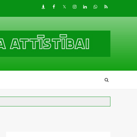
Draugiem
Facebook
Twitter
Instagram
LinkedIn
whatsapp
RSS