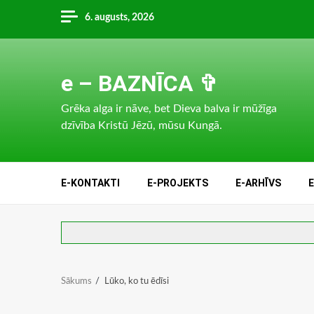
Skip
6. augusts, 2026
to
content
e – BAZNĪCA ✞
Grēka alga ir nāve, bet Dieva balva ir mūžīga
dzīvība Kristū Jēzū, mūsu Kungā.
E-KONTAKTI
E-PROJEKTS
E-ARHĪVS
Sākums
Lūko, ko tu ēdīsi