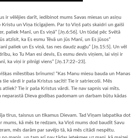
 ir vēlējies darīt, iedibinot mums Savas miesas un asiņu
 Kristu un Viņa ticīgajiem. Par to Viņš pats skaidri un gaiši
, paliek Manī, un Es viņā” [Jņ.6:56]. Un tūdaļ pēc Svētā
ūs atzīsit, ka Es esmu Tēvā un jūs Manī, un Es jūsos”
anī paliek un Es viņā, tas nes daudz augļu” [Jņ.15:5]. Un vēl
ību, ko Tu Man esi devis, Es esmu devis viņiem, lai viņi ir
, ka viņi ir pilnīgi viens” [Jņ.17:22–23].
ievišķas mīlestības brīnums! “Kas Manu miesu bauda un Manas
 šie vārdi ir paša Kristus sacīti! Tie ir satriecoši. Mēs
tliek? Tie ir paša Kristus vārdi. Tie nav sapnis vai mīts.
lā un neparastā Dieva godības padomam un darbam būtu kādas
īja tīrus, taisnus un tīkamus Dievam. Tad Viņam labpatika dot
ā ar mums, kā mēs te redzam, ka Viņš mums dod baudīt Savu
eram, mēs darām par savējo tā, kā mēs citādi nespētu.
 no manis, un tam arī nav tādas ietekmes uz mani, kā maizei