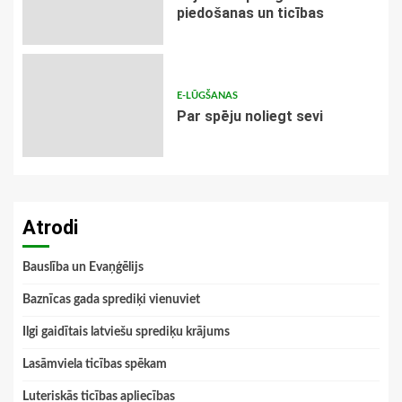
piedošanas un ticības
E-LŪGŠANAS
Par spēju noliegt sevi
Atrodi
Bauslība un Evaņģēlijs
Baznīcas gada sprediķi vienuviet
Ilgi gaidītais latviešu sprediķu krājums
Lasāmviela ticības spēkam
Luteriskās ticības apliecības