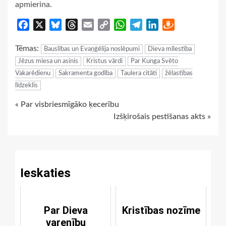
apmierina.
Facebook
X
Bluesky
Threads
Email
Copy
WhatsApp
Telegram
LinkedIn
Draugiem
Link
Tēmas:
Bauslības un Evaņģēlija noslēpumi
Dieva mīlestība
Jēzus miesa un asinis
Kristus vārdi
Par Kunga Svēto
Vakarēdienu
Sakramenta godība
Taulera citāti
žēlastības
līdzeklis
Continue
« Par visbriesmīgāko ķecerību
Izšķirošais pestīšanas akts »
Reading
Ieskaties
Par Dieva
Kristības nozīme
varenību