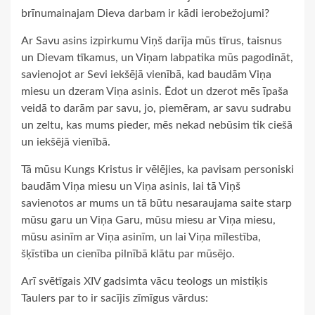
brīnumainajam Dieva darbam ir kādi ierobežojumi?
Ar Savu asins izpirkumu Viņš darīja mūs tīrus, taisnus
un Dievam tīkamus, un Viņam labpatika mūs pagodināt,
savienojot ar Sevi iekšējā vienībā, kad baudām Viņa
miesu un dzeram Viņa asinis. Ēdot un dzerot mēs īpaša
veidā to darām par savu, jo, piemēram, ar savu sudrabu
un zeltu, kas mums pieder, mēs nekad nebūsim tik ciešā
un iekšējā vienībā.
Tā mūsu Kungs Kristus ir vēlējies, ka pavisam personiski
baudām Viņa miesu un Viņa asinis, lai tā Viņš
savienotos ar mums un tā būtu nesaraujama saite starp
mūsu garu un Viņa Garu, mūsu miesu ar Viņa miesu,
mūsu asinīm ar Viņa asinīm, un lai Viņa mīlestība,
šķīstība un cienība pilnībā klātu par mūsējo.
Arī svētīgais XIV gadsimta vācu teologs un mistiķis
Taulers par to ir sacījis zīmīgus vārdus: