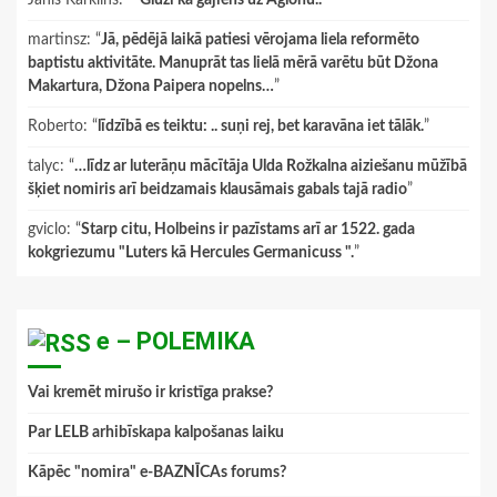
Janis Karklins
: “
"Gluži kā gājiens uz Aglonu.."
”
martinsz
: “
Jā, pēdējā laikā patiesi vērojama liela reformēto
baptistu aktivitāte. Manuprāt tas lielā mērā varētu būt Džona
Makartura, Džona Paipera nopelns…
”
Roberto
: “
līdzībā es teiktu: .. suņi rej, bet karavāna iet tālāk.
”
talyc
: “
…līdz ar luterāņu mācītāja Ulda Rožkalna aiziešanu mūžībā
šķiet nomiris arī beidzamais klausāmais gabals tajā radio
”
gviclo
: “
Starp citu, Holbeins ir pazīstams arī ar 1522. gada
kokgriezumu "Luters kā Hercules Germanicuss ".
”
e – POLEMIKA
Vai kremēt mirušo ir kristīga prakse?
Par LELB arhibīskapa kalpošanas laiku
Kāpēc "nomira" e-BAZNĪCAs forums?