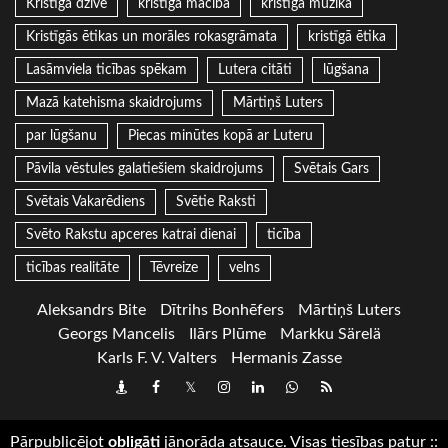
Kristīgā dzīve
kristīgā mācība
kristīgā mūzika
Kristīgās ētikas un morāles rokasgrāmata
kristīgā ētika
Lasāmviela ticības spēkam
Lutera citāti
lūgšana
Mazā katehisma skaidrojums
Mārtiņš Luters
par lūgšanu
Piecas minūtes kopā ar Luteru
Pāvila vēstules galatiešiem skaidrojums
Svētais Gars
Svētais Vakarēdiens
Svētie Raksti
Svēto Rakstu apceres katrai dienai
ticība
ticības realitāte
Tēvreize
velns
Aleksandrs Bite
Dītrihs Bonhēfers
Mārtiņš Luters
Georgs Mancelis
Ilārs Plūme
Markku Särelä
Karls F. V. Valters
Hermanis Zasse
Draugiem
Facebook
Twitter
Instagram
LinkedIn
whatsapp
RSS
Pārpublicējot
obligāti
jānorāda atsauce. Visas tiesības patur
::