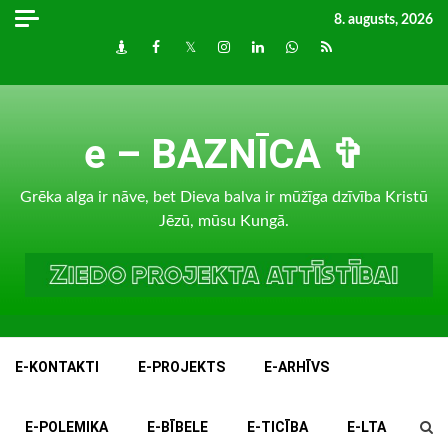
Skip
8. augusts, 2026
to
Draugiem
Facebook
Twitter
Instagram
LinkedIn
whatsapp
RSS
content
e – BAZNĪCA ✞
Grēka alga ir nāve, bet Dieva balva ir mūžīga dzīvība Kristū
Jēzū, mūsu Kungā.
E-KONTAKTI
E-PROJEKTS
E-ARHĪVS
E-POLEMIKA
E-BĪBELE
E-TICĪBA
E-LTA