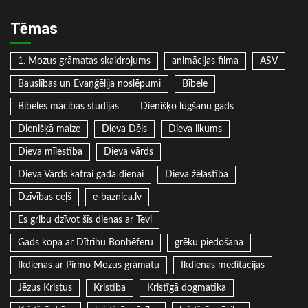
Tēmas
1. Mozus grāmatas skaidrojums
animācijas filma
ASV
Bauslības un Evaņģēlija noslēpumi
Bībele
Bībeles mācības studijas
Dienišķo lūgšanu gads
Dienišķā maize
Dieva Dēls
Dieva likums
Dieva mīlestība
Dieva vārds
Dieva Vārds katrai gada dienai
Dieva žēlastība
Dzīvības ceļš
e-baznica.lv
Es gribu dzīvot šīs dienas ar Tevi
Gads kopa ar Dītrihu Bonhēferu
grēku piedošana
Ikdienas ar Pirmo Mozus grāmatu
Ikdienas meditācijas
Jēzus Kristus
Kristība
Kristīgā dogmatika