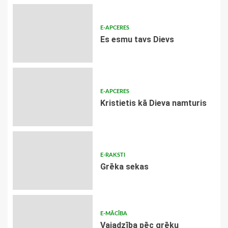
E-APCERES
Es esmu tavs Dievs
E-APCERES
Kristietis kā Dieva namturis
E-RAKSTI
Grēka sekas
E-MĀCĪBA
Vajadzība pēc grēku