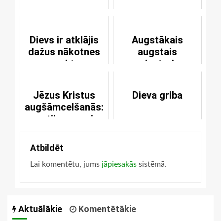
Dievs ir atklājis
Augstākais
dažus nākotnes
augstais
aspektus
priesteris
Jēzus Kristus
Dieva griba
augšāmcelšanās:
notikums vai
interpretējuma
elements
Atbildēt
Lai komentētu, jums
jāpiesakās
sistēmā.
Aktuālākie
Komentētākie