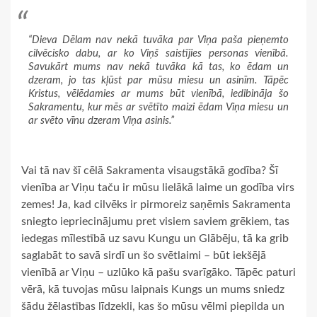
“Dieva Dēlam nav nekā tuvāka par Viņa paša pieņemto
cilvēcisko dabu, ar ko Viņš saistījies personas vienībā.
Savukārt mums nav nekā tuvāka kā tas, ko ēdam un
dzeram, jo tas kļūst par mūsu miesu un asinīm. Tāpēc
Kristus, vēlēdamies ar mums būt vienībā, iedibināja šo
Sakramentu, kur mēs ar svētīto maizi ēdam Viņa miesu un
ar svēto vīnu dzeram Viņa asinis.”
Vai tā nav šī cēlā Sakramenta visaugstākā godība? Šī
vienība ar Viņu taču ir mūsu lielākā laime un godība virs
zemes! Ja, kad cilvēks ir pirmoreiz saņēmis Sakramenta
sniegto iepriecinājumu pret visiem saviem grēkiem, tas
iedegas mīlestībā uz savu Kungu un Glābēju, tā ka grib
saglabāt to savā sirdī un šo svētlaimi – būt iekšējā
vienībā ar Viņu – uzlūko kā pašu svarīgāko. Tāpēc paturi
vērā, kā tuvojas mūsu laipnais Kungs un mums sniedz
šādu žēlastības līdzekli, kas šo mūsu vēlmi piepilda un