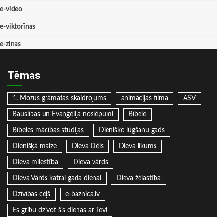
e-video
e-viktorīnas
e-ziņas
Tēmas
1. Mozus grāmatas skaidrojums
animācijas filma
ASV
Bauslības un Evaņģēlija noslēpumi
Bībele
Bībeles mācības studijas
Dienišķo lūgšanu gads
Dienišķā maize
Dieva Dēls
Dieva likums
Dieva mīlestība
Dieva vārds
Dieva Vārds katrai gada dienai
Dieva žēlastība
Dzīvības ceļš
e-baznica.lv
Es gribu dzīvot šīs dienas ar Tevi