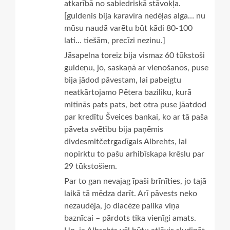
atkarībā no sabiedriskā stāvokļa.
[guldenis bija karavīra nedēļas alga… nu
mūsu naudā varētu būt kādi 80-100
lati… tiešām, precīzi nezinu.]
Jāsapelna toreiz bija vismaz 60 tūkstoši
guldeņu, jo, saskaņā ar vienošanos, puse
bija jādod pāvestam, lai pabeigtu
neatkārtojamo Pētera baziliku, kurā
mitinās pats pats, bet otra puse jāatdod
par kredītu Šveices bankai, ko ar tā paša
pāveta svētību bija paņēmis
divdesmitčetrgadīgais Albrehts, lai
nopirktu to pašu arhibīskapa krēslu par
29 tūkstošiem.
Par to gan nevajag īpaši brīnīties, jo tajā
laikā tā mēdza darīt. Arī pāvests neko
nezaudēja, jo diacēze palika viņa
baznīcai – pārdots tika vienīgi amats.