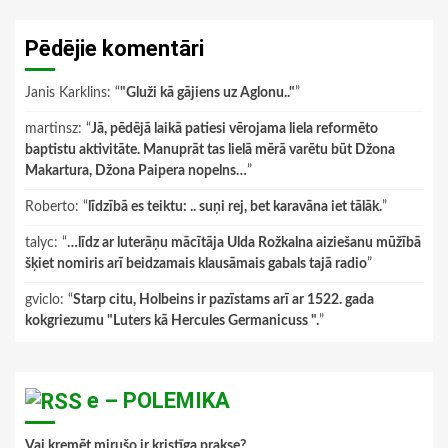
Pēdējie komentāri
Janis Karklins
: “
"Gluži kā gājiens uz Aglonu.."
”
martinsz
: “
Jā, pēdējā laikā patiesi vērojama liela reformēto
baptistu aktivitāte. Manuprāt tas lielā mērā varētu būt Džona
Makartura, Džona Paipera nopelns…
”
Roberto
: “
līdzībā es teiktu: .. suņi rej, bet karavāna iet tālāk.
”
talyc
: “
…līdz ar luterāņu mācītāja Ulda Rožkalna aiziešanu mūžībā
šķiet nomiris arī beidzamais klausāmais gabals tajā radio
”
gviclo
: “
Starp citu, Holbeins ir pazīstams arī ar 1522. gada
kokgriezumu "Luters kā Hercules Germanicuss ".
”
e – POLEMIKA
Vai kremēt mirušo ir kristīga prakse?