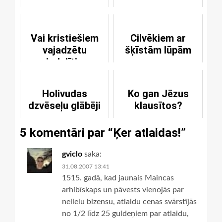
Vai kristiešiem
Cilvēkiem ar
vajadzētu
šķīstām lūpām
piedalīties
loterijās?
Holivudas
Ko gan Jēzus
dzvēseļu glābēji
klausītos?
5 komentāri par “
Ķer atlaidas!
”
gviclo
saka:
31.08.2007 13:41
1515. gadā, kad jaunais Maincas
arhibīskaps un pāvests vienojās par
nelielu bizensu, atlaidu cenas svārstījās
no 1/2 līdz 25 guldeņiem par atlaidu,