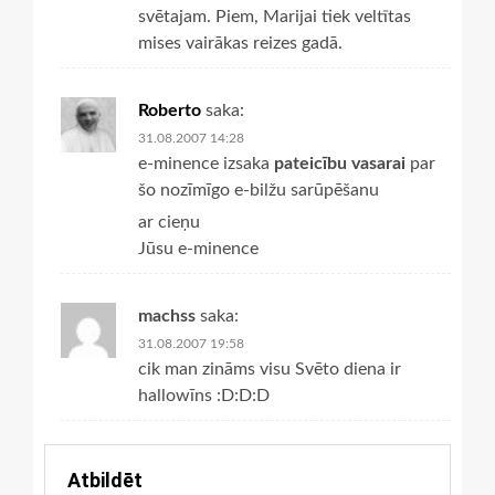
svētajam. Piem, Marijai tiek veltītas
mises vairākas reizes gadā.
Roberto
saka:
31.08.2007 14:28
e-minence izsaka
pateicību vasarai
par
šo nozīmīgo e-bilžu sarūpēšanu
ar cieņu
Jūsu e-minence
machss
saka:
31.08.2007 19:58
cik man zināms visu Svēto diena ir
hallowīns :D:D:D
Atbildēt