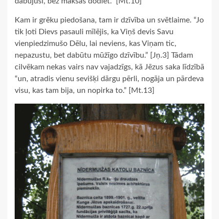
dabūjuši, bez maksas dodiet.” [Mt.10]
Kam ir grēku piedošana, tam ir dzīvība un svētlaime. “Jo
tik ļoti Dievs pasauli mīlējis, ka Viņš devis Savu
vienpiedzimušo Dēlu, lai neviens, kas Viņam tic,
nepazustu, bet dabūtu mūžīgo dzīvību.” [Jņ.3] Tādam
cilvēkam nekas vairs nav vajadzīgs, kā Jēzus saka līdzībā
“un, atradis vienu sevišķi dārgu pērli, nogāja un pārdeva
visu, kas tam bija, un nopirka to.” [Mt.13]