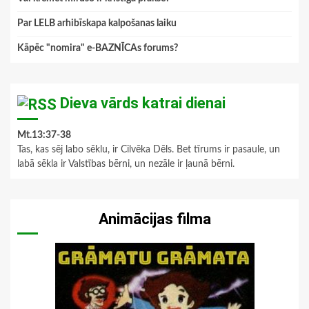
Par LELB arhibīskapa kalpošanas laiku
Kāpēc "nomira" e-BAZNĪCAs forums?
Dieva vārds katrai dienai
Mt.13:37-38
Tas, kas sēj labo sēklu, ir Cilvēka Dēls. Bet tīrums ir pasaule, un
labā sēkla ir Valstības bērni, un nezāle ir ļaunā bērni.
Animācijas filma