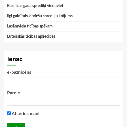
Baznīcas gada sprediķi vienuviet
Ilgi gaidītais latviešu sprediķu krājums
Lasāmviela ticības spēkam
Luteriskās ticības apliecības
Ienāc
e-baznīcēns
Parole
Atceries mani