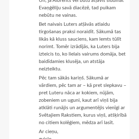
Un, ja Albrehts vēl būtu atļāvis sludināt
Evaņģēliju savā diacēzē, tad puikam
nebūtu ne vainas.
Bet naivais Luters atļāvās atlaidu
tirgošanas praksi noraidīt. Sākumā tas
likās kā kluss sauciens, kam lemts tūlīt
norimt. Tomēr izrādījās, ka Luters bija
izteicis to, ko lielais vairums domāja, bet
baidīdamies klusēja, un atstāja
neizteiktu.
Pēc tam sākās kariņš. Sākumā ar
vārdiem, pēc tam ar – kā pret slepkavu –
pret Luteru nāca ar kokiem, nūjām,
zobeniem un uguni, kaut arī viņš bija
atklāti runājis un argumentējis vienīgi ar
Svētajiem Rakstiem, kurus viņš, atšķirībā
no citiem kolēģiem, mēdza arī lasīt.
Ar cieņu,