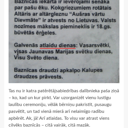
Tas nu ir katra patērētājsabiedrības dalībnieka paša ziņā
– ko, kad un kur pirkt. Var uzorganizēt vienu lustīgu
laulību ceremoniju, vēlāk bērniņu pakristīt, pusaugu
pasvētīt, un tad vienā mierā arī nelaimīgo radību
apbērēt. Ak, jā! Arī atlaidas. To visu var atrast viens
cilvēks baznīcās – citā vairāk, citā mazāk.