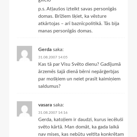
gviclo
p.s. Atļaušos izteikt savas personīgās
domas. Brīžiem šķiet, ka vēsture
atkārtojas – arī baznīcpolitikā. Tās bija
manas personīgās domas.
Gerda
saka:
31.08.2007 14:05
Kas tā par Visu Svēto dienu? Gadījumā
ārzemēs šajā dienā bērni nepārģerbjas
par mošķiem un neiet prasīt kaimiņiem
saldumus?
vasara
saka:
31.08.2007 14:16
Gerda, katoļiem ir daudzi, kurus iecēluši
svēto kārtā. Man domāt, ka gada laikā
nav mises, kas nebūtu veltīta konkrētam