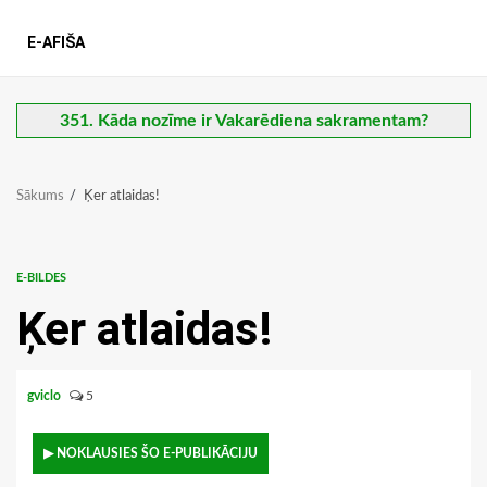
E-AFIŠA
351. Kāda nozīme ir Vakarēdiena sakramentam?
Sākums
Ķer atlaidas!
E-BILDES
Ķer atlaidas!
gviclo
5
▶ NOKLAUSIES ŠO E-PUBLIKĀCIJU