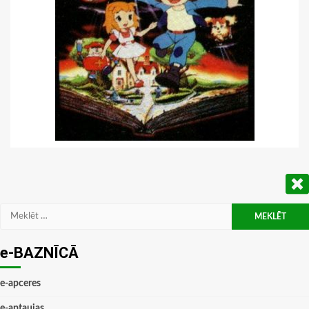
Meklēt:
e-BAZNĪCĀ
e-apceres
e-aptaujas