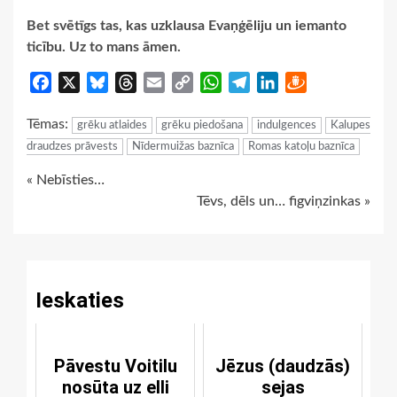
Bet svētīgs tas, kas uzklausa Evaņģēliju un iemanto
ticību. Uz to mans āmen.
Facebook
X
Bluesky
Threads
Email
Copy
WhatsApp
Telegram
LinkedIn
Draugiem
Link
Tēmas:
grēku atlaides
grēku piedošana
indulgences
Kalupes
draudzes prāvests
Nīdermuižas baznīca
Romas katoļu baznīca
Continue
« Nebīsties…
Tēvs, dēls un… figviņzinkas »
Reading
Ieskaties
Pāvestu Voitilu
Jēzus (daudzās)
nosūta uz elli
sejas