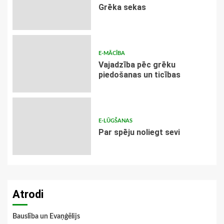
Grēka sekas
E-MĀCĪBA
Vajadzība pēc grēku
piedošanas un ticības
E-LŪGŠANAS
Par spēju noliegt sevi
Atrodi
Bauslība un Evaņģēlijs