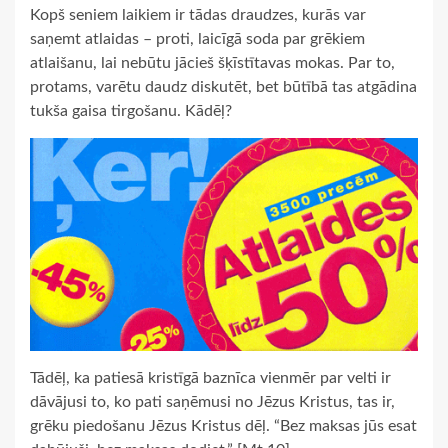
Kopš seniem laikiem ir tādas draudzes, kurās var
saņemt atlaidas – proti, laicīgā soda par grēkiem
atlaišanu, lai nebūtu jācieš šķīstītavas mokas. Par to,
protams, varētu daudz diskutēt, bet būtībā tas atgādina
tukša gaisa tirgošanu. Kādēļ?
Tādēļ, ka patiesā kristīgā baznīca vienmēr par velti ir
dāvājusi to, ko pati saņēmusi no Jēzus Kristus, tas ir,
grēku piedošanu Jēzus Kristus dēļ. “Bez maksas jūs esat