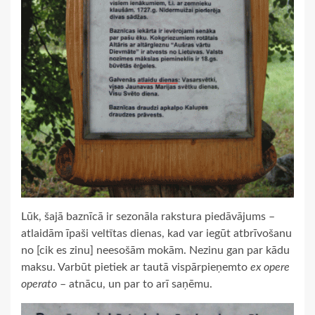
Lūk, šajā baznīcā ir sezonāla rakstura piedāvājums –
atlaidām īpaši veltītas dienas, kad var iegūt atbrīvošanu
no [cik es zinu] neesošām mokām. Nezinu gan par kādu
maksu. Varbūt pietiek ar tautā vispārpieņemto
ex opere
operato
– atnācu, un par to arī saņēmu.