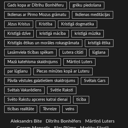
Gads kopa ar Dītrihu Bonhēferu
grēku piedošana
Ikdienas ar Pirmo Mozus grāmatu
Ikdienas meditācijas
Jēzus Kristus
Kristība
Kristīgā dogmatika
Kristīgā dzīve
kristīgā mācība
kristīgā mūzika
Kristīgās ētikas un morāles rokasgrāmata
kristīgā ētika
Lasāmviela ticības spēkam
Lutera citāti
lūgšana
Mazā katehisma skaidrojums
Mārtiņš Luters
par lūgšanu
Piecas minūtes kopā ar Luteru
Pāvila vēstules galatiešiem skaidrojums
Svētais Gars
Svētais Vakarēdiens
Svētie Raksti
Svēto Rakstu apceres katrai dienai
ticība
ticības realitāte
Tēvreize
velns
Aleksandrs Bite
Dītrihs Bonhēfers
Mārtiņš Luters
Georgs Mancelis
Ilārs Plūme
Markku Särelä