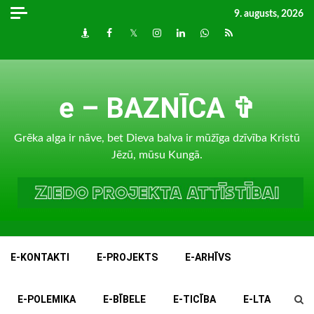
Skip
9. augusts, 2026
to
Draugiem
Facebook
Twitter
Instagram
LinkedIn
whatsapp
RSS
content
e – BAZNĪCA ✞
Grēka alga ir nāve, bet Dieva balva ir mūžīga dzīvība Kristū
Jēzū, mūsu Kungā.
E-KONTAKTI
E-PROJEKTS
E-ARHĪVS
E-POLEMIKA
E-BĪBELE
E-TICĪBA
E-LTA