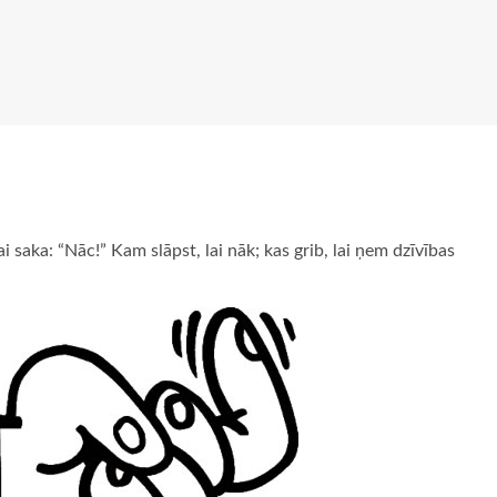
i saka: “Nāc!” Kam slāpst, lai nāk; kas grib, lai ņem dzīvības