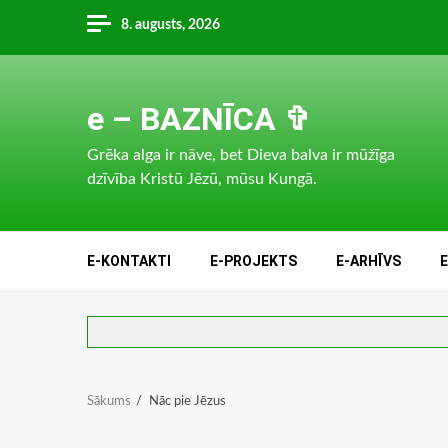
Skip
8. augusts, 2026
to
content
e – BAZNĪCA ✞
Grēka alga ir nāve, bet Dieva balva ir mūžīga
dzīvība Kristū Jēzū, mūsu Kungā.
E-KONTAKTI
E-PROJEKTS
E-ARHĪVS
Sākums
Nāc pie Jēzus