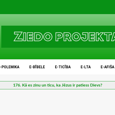
E-POLEMIKA
E-BĪBELE
E-TICĪBA
E-LTA
E-AFIŠA
176. Kā es zinu un ticu, ka Jēzus ir patiess Dievs?