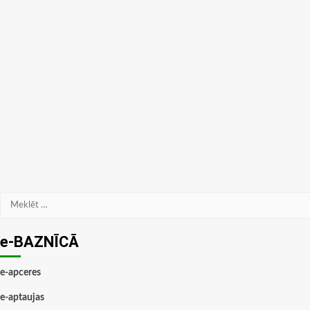
Meklēt:
e-BAZNĪCĀ
e-apceres
e-aptaujas