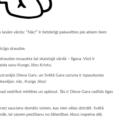
 lasām vārdu: “Nāc!” Ir lietderīgi pakavēties pie abiem šiem
ticīgo draudze.
audze nosaukta šai skaistajā vārdā – līgava. Viņš ir
 gaida savu Kungu Jēzu Kristu.
r uzrunājis Dieva Gars, un Svētā Gara uzruna ir izpaudusies
nekavējas: nāc, Kungs Jēzu!
d nedrīkst mitēties un apklust. Tās ir Dieva Gara radītās ilgas
reiz sauciens domāts visiem, kas vien vēlas dzirdēt. Svētā
nāk; lai saņem pestīšanu no žēlastības Jēzus nopelna dēļ.