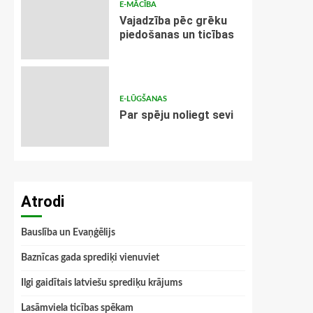
E-MĀCĪBA
Vajadzība pēc grēku
piedošanas un ticības
E-LŪGŠANAS
Par spēju noliegt sevi
Atrodi
Bauslība un Evaņģēlijs
Baznīcas gada sprediķi vienuviet
Ilgi gaidītais latviešu sprediķu krājums
Lasāmviela ticības spēkam