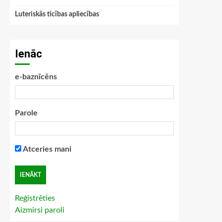
Luteriskās ticības apliecības
Ienāc
e-baznīcēns
Parole
Atceries mani
Reģistrēties
Aizmirsi paroli