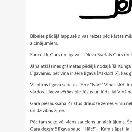
Bībeles pēdējā lappusē divas reizes pēc kārtas mēs
aicinājumiem.
Saucēji ir Gars un līgava – Dieva Svētais Gars un 
Jāņa atklāsmes grāmatas pēdējā nodaļā Tā Kunga dr
Līgavainis, bet viņa ir Jēra līgava [Atkl.21:9], kas
Vispirms līgava sauc uz Jēzu: “Nāc!” Viņas sirdi i
vārdos. Līgava vēršas pie Jēzus un lūdz, lai Viņš 
Gara piesaukšana Kristus draudzē zemes virsū neka
un dzīvības zīme.
Pēc tam seko vēl viens sauciens un aicinājums. Šo
Gara degsmē līgava sauc: “Nāc!” – Kam slāpst, lai 