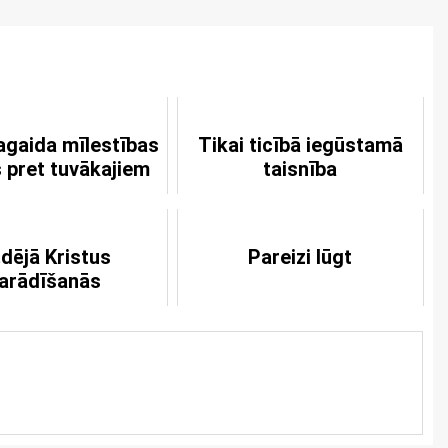
agaida mīlestības
Tikai ticībā iegūstamā
 pret tuvākajiem
taisnība
dējā Kristus
Pareizi lūgt
arādīšanās