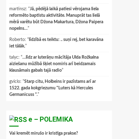
martinsz
: “
Jā, pēdējā laikā patiesi vērojama liela
reformēto baptistu aktivitāte. Manuprāt tas lielā
mērā varētu būt Džona Makartura, Džona Paipera
nopelns…
”
Roberto
: “
līdzībā es teiktu: .. suņi rej, bet karavāna
iet tālāk.
”
talyc
: “
…līdz ar luterāņu mācītāja Ulda Rožkalna
aiziešanu mūžībā šķiet nomiris arī beidzamais
klausāmais gabals tajā radio
”
gviclo
: “
Starp citu, Holbeins ir pazīstams arī ar
1522. gada kokgriezumu "Luters kā Hercules
Germanicuss ".
”
e – POLEMIKA
Vai kremēt mirušo ir kristīga prakse?