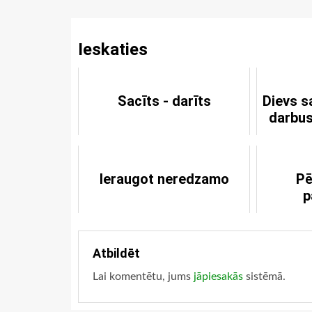
Reading
Ieskaties
Sacīts - darīts
Dievs s
darbus
Ieraugot neredzamo
Pē
p
Atbildēt
Lai komentētu, jums
jāpiesakās
sistēmā.