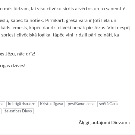
 mēs lūdzam, lai visu cilvēku sirdis atvērtos un to saņemtu!
lu, kāpēc tā notiek. Pirmkārt, grēka vara ir ļoti liela un
l kāds iemesls, kāpēc daudzi cilvēki nenāk pie Jēzus. Viņi nespēj
spriest cilvēciskā loģika, tāpēc viņi ir dziļi pārliecināti, ka
s Jēzu, nāc drīz!
rīgas dzīves!
ugiem
na
kristīgā draudze
Kristus līgava
pestīšanas cena
svētā Gara
žēlastības Dievs
Āķīgi jautājumi Dievam »