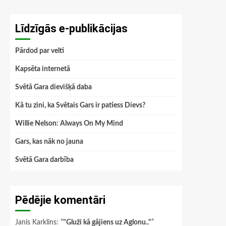
Līdzīgās e-publikācijas
Pārdod par velti
Kapsēta internetā
Svētā Gara dievišķā daba
Kā tu zini, ka Svētais Gars ir patiess Dievs?
Willie Nelson: Always On My Mind
Gars, kas nāk no jauna
Svētā Gara darbība
Pēdējie komentāri
Janis Karklins
: “
"Gluži kā gājiens uz Aglonu.."
”