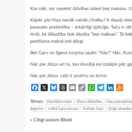
Kas nāk, var saņemt dzīvības ūdeni bez maksas. Un
Kāpēc pie Viņa nenāk vairāk cilvēku? Ir daudz iemes
pasaules pretestība – ārkārtīgi spēcīga. Taču ir vē
ticēt, ka žēlastība tiek dāvāta “bez maksas”. Tā liek 
pestīšana maksā ļoti dārgi.
Bet Gars un līgava turpina saukt: “Nāc!” Nāc, Kung
Nāc pie Jēzus arī tu, kas klusībā esi izslāpis pēc ga
Nāc pie Jēzus, ceļš ir atvērts un brīvs!
Facebook
X
Bluesky
Threads
Email
Copy
WhatsApp
Telegram
LinkedIn
Dra
Link
Tēmas:
Dienišķā maize
Dieva žēlastība
Gara piesaukša
degsme
svētā Gara uzruna
Svētais Gars
ticīgo draudze
Continue
« Cītīgi lasīsim Bībeli