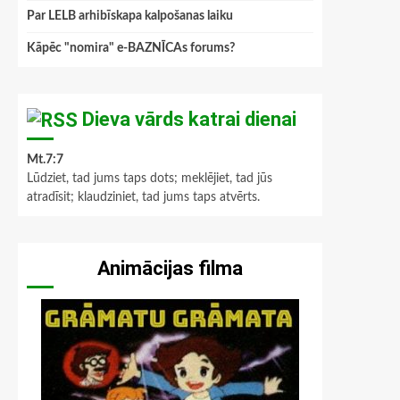
Par LELB arhibīskapa kalpošanas laiku
Kāpēc "nomira" e-BAZNĪCAs forums?
Dieva vārds katrai dienai
Mt.7:7
Lūdziet, tad jums taps dots; meklējiet, tad jūs
atradīsit; klaudziniet, tad jums taps atvērts.
Animācijas filma