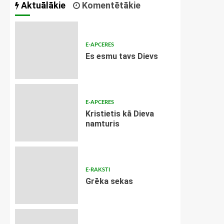
Aktuālākie
Komentētākie
E-APCERES
Es esmu tavs Dievs
E-APCERES
Kristietis kā Dieva
namturis
E-RAKSTI
Grēka sekas