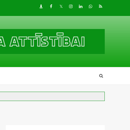
Draugiem
Facebook
Twitter
Instagram
LinkedIn
whatsapp
RSS