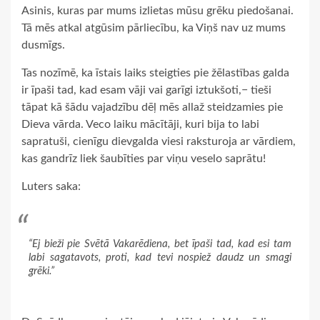
Asinis, kuras par mums izlietas mūsu grēku piedošanai.
Tā mēs atkal atgūsim pārliecību, ka Viņš nav uz mums
dusmīgs.
Tas nozīmē, ka īstais laiks steigties pie žēlastības galda
ir īpaši tad, kad esam vāji vai garīgi iztukšoti,− tieši
tāpat kā šādu vajadzību dēļ mēs allaž steidzamies pie
Dieva vārda. Veco laiku mācītāji, kuri bija to labi
sapratuši, cienīgu dievgalda viesi raksturoja ar vārdiem,
kas gandrīz liek šaubīties par viņu veselo saprātu!
Luters saka:
“Ej bieži pie Svētā Vakarēdiena, bet īpaši tad, kad esi tam
labi sagatavots, proti, kad tevi nospiež daudz un smagi
grēki.”