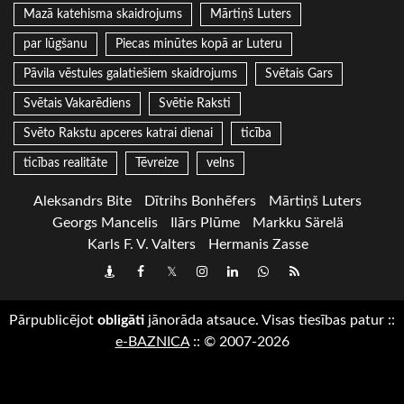
Mazā katehisma skaidrojums
Mārtiņš Luters
par lūgšanu
Piecas minūtes kopā ar Luteru
Pāvila vēstules galatiešiem skaidrojums
Svētais Gars
Svētais Vakarēdiens
Svētie Raksti
Svēto Rakstu apceres katrai dienai
ticība
ticības realitāte
Tēvreize
velns
Aleksandrs Bite
Dītrihs Bonhēfers
Mārtiņš Luters
Georgs Mancelis
Ilārs Plūme
Markku Särelä
Karls F. V. Valters
Hermanis Zasse
Draugiem
Facebook
Twitter
Instagram
LinkedIn
whatsapp
RSS
Pārpublicējot
obligāti
jānorāda atsauce. Visas tiesības patur
::
e-BAZNICA
::
© 2007-2026