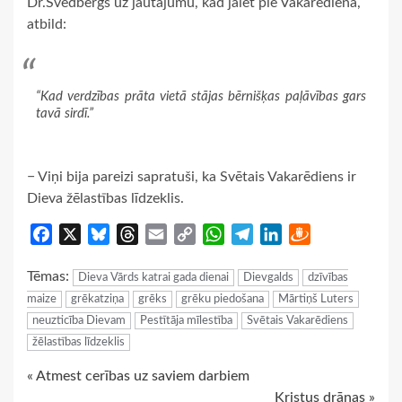
Dr.Svēdbergs uz jautājumu, kad jāiet pie Vakarēdiena,
atbild:
“Kad verdzības prāta vietā stājas bērnišķas paļāvības gars
tavā sirdī.”
− Viņi bija pareizi sapratuši, ka Svētais Vakarēdiens ir
Dieva žēlastības līdzeklis.
Facebook
X
Bluesky
Threads
Email
Copy
WhatsApp
Telegram
LinkedIn
Draugiem
Link
Tēmas:
Dieva Vārds katrai gada dienai
Dievgalds
dzīvības
maize
grēkatziņa
grēks
grēku piedošana
Mārtiņš Luters
neuzticība Dievam
Pestītāja mīlestība
Svētais Vakarēdiens
žēlastības līdzeklis
Continue
« Atmest cerības uz saviem darbiem
Kristus drānas »