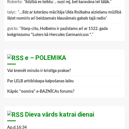
Roberto
: “
līdzībā es teiktu: .. suņi rej, bet karavāna iet tālāk.
”
talyc
: “
…līdz ar luterāņu mācītāja Ulda Rožkalna aiziešanu mūžībā
šķiet nomiris arī beidzamais klausāmais gabals tajā radio
”
gviclo
: “
Starp citu, Holbeins ir pazīstams arī ar 1522. gada
kokgriezumu "Luters kā Hercules Germanicuss ".
”
e – POLEMIKA
Vai kremēt mirušo ir kristīga prakse?
Par LELB arhibīskapa kalpošanas laiku
Kāpēc "nomira" e-BAZNĪCAs forums?
Dieva vārds katrai dienai
Ap.d.16:34