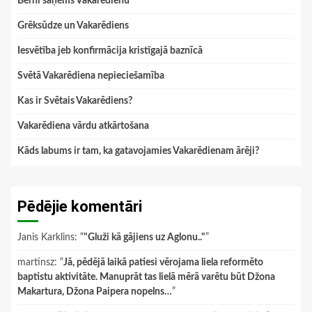
Bērni saņems Vakarēdienu
Grēksūdze un Vakarēdiens
Iesvētība jeb konfirmācija kristīgajā baznīcā
Svētā Vakarēdiena nepieciešamība
Kas ir Svētais Vakarēdiens?
Vakarēdiena vārdu atkārtošana
Kāds labums ir tam, ka gatavojamies Vakarēdienam ārēji?
Pēdējie komentāri
Janis Karklins
: “
"Gluži kā gājiens uz Aglonu.."
”
martinsz
: “
Jā, pēdējā laikā patiesi vērojama liela reformēto
baptistu aktivitāte. Manuprāt tas lielā mērā varētu būt Džona
Makartura, Džona Paipera nopelns…
”