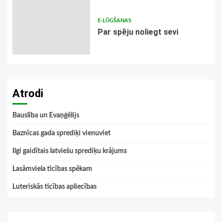
E-LŪGŠANAS
Par spēju noliegt sevi
Atrodi
Bauslība un Evaņģēlijs
Baznīcas gada sprediķi vienuviet
Ilgi gaidītais latviešu sprediķu krājums
Lasāmviela ticības spēkam
Luteriskās ticības apliecības