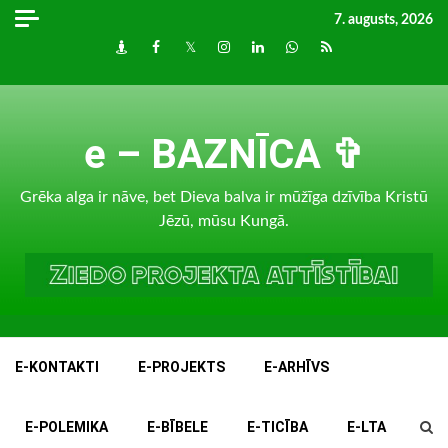
Skip
7. augusts, 2026
to
Draugiem
Facebook
Twitter
Instagram
LinkedIn
whatsapp
RSS
content
e – BAZNĪCA ✞
Grēka alga ir nāve, bet Dieva balva ir mūžīga dzīvība Kristū
Jēzū, mūsu Kungā.
E-KONTAKTI
E-PROJEKTS
E-ARHĪVS
E-POLEMIKA
E-BĪBELE
E-TICĪBA
E-LTA