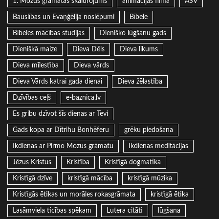
1. Mozus grāmatas skaidrojums
animācijas filma
ASV
Bauslības un Evaņģēlija noslēpumi
Bībele
Bībeles mācības studijas
Dienišķo lūgšanu gads
Dienišķā maize
Dieva Dēls
Dieva likums
Dieva mīlestība
Dieva vārds
Dieva Vārds katrai gada dienai
Dieva žēlastība
Dzīvības ceļš
e-baznica.lv
Es gribu dzīvot šīs dienas ar Tevi
Gads kopa ar Dītrihu Bonhēferu
grēku piedošana
Ikdienas ar Pirmo Mozus grāmatu
Ikdienas meditācijas
Jēzus Kristus
Kristība
Kristīgā dogmatika
Kristīgā dzīve
kristīgā mācība
kristīgā mūzika
Kristīgās ētikas un morāles rokasgrāmata
kristīgā ētika
Lasāmviela ticības spēkam
Lutera citāti
lūgšana