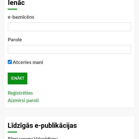
Ienāc
e-baznīcēns
Parole
Atceries mani
Reģistrēties
Aizmirsi paroli
Līdzīgās e-publikācijas