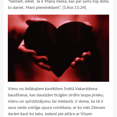
“Ņemiet, ēdiet. Tā ir Mana miesa, kas par jums top dota;
to dariet, Mani pieminēdami”. [1.Kor.11:24]
Viens no lielākajiem kavēkļiem Svētā Vakarēdiena
baudīšanai, kas daudzām ticīgām sirdīm laupa prieku,
mieru un spirdzinājumu šai mielastā, ir doma, ka tā ir
sava veida svinīga upura svinēšana, ar ko mēs Dievam
darām kaut ko labu, iedami pie altāra ar Viņam