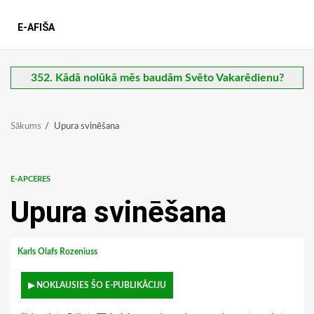
E-AFIŠA
352. Kādā nolūkā mēs baudām Svēto Vakarēdienu?
Sākums
Upura svinēšana
E-APCERES
Upura svinēšana
Karls Olafs Rozeniuss
▶ NOKLAUSIES ŠO E-PUBLIKĀCIJU