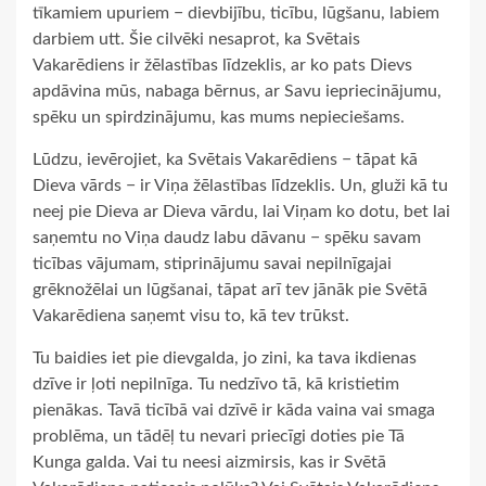
tīkamiem upuriem − dievbijību, ticību, lūgšanu, labiem
darbiem utt. Šie cilvēki nesaprot, ka Svētais
Vakarēdiens ir žēlastības līdzeklis, ar ko pats Dievs
apdāvina mūs, nabaga bērnus, ar Savu iepriecinājumu,
spēku un spirdzinājumu, kas mums nepieciešams.
Lūdzu, ievērojiet, ka Svētais Vakarēdiens − tāpat kā
Dieva vārds − ir Viņa žēlastības līdzeklis. Un, gluži kā tu
neej pie Dieva ar Dieva vārdu, lai Viņam ko dotu, bet lai
saņemtu no Viņa daudz labu dāvanu − spēku savam
ticības vājumam, stiprinājumu savai nepilnīgajai
grēknožēlai un lūgšanai, tāpat arī tev jānāk pie Svētā
Vakarēdiena saņemt visu to, kā tev trūkst.
Tu baidies iet pie dievgalda, jo zini, ka tava ikdienas
dzīve ir ļoti nepilnīga. Tu nedzīvo tā, kā kristietim
pienākas. Tavā ticībā vai dzīvē ir kāda vaina vai smaga
problēma, un tādēļ tu nevari priecīgi doties pie Tā
Kunga galda. Vai tu neesi aizmirsis, kas ir Svētā