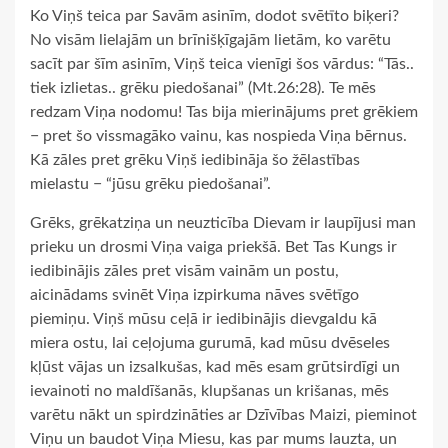
Ko Viņš teica par Savām asinīm, dodot svētīto biķeri?
No visām lielajām un brīnišķīgajām lietām, ko varētu
sacīt par šīm asinīm, Viņš teica vienīgi šos vārdus: “Tās..
tiek izlietas.. grēku piedošanai” (Mt.26:28). Te mēs
redzam Viņa nodomu! Tas bija mierinājums pret grēkiem
− pret šo vissmagāko vainu, kas nospieda Viņa bērnus.
Kā zāles pret grēku Viņš iedibināja šo žēlastības
mielastu − “jūsu grēku piedošanai”.
Grēks, grēkatziņa un neuzticība Dievam ir laupījusi man
prieku un drosmi Viņa vaiga priekšā. Bet Tas Kungs ir
iedibinājis zāles pret visām vainām un postu,
aicinādams svinēt Viņa izpirkuma nāves svētīgo
piemiņu. Viņš mūsu ceļā ir iedibinājis dievgaldu kā
miera ostu, lai ceļojuma gurumā, kad mūsu dvēseles
kļūst vājas un izsalkušas, kad mēs esam grūtsirdīgi un
ievainoti no maldīšanās, klupšanas un krišanas, mēs
varētu nākt un spirdzināties ar Dzīvības Maizi, pieminot
Viņu un baudot Viņa Miesu, kas par mums lauzta, un