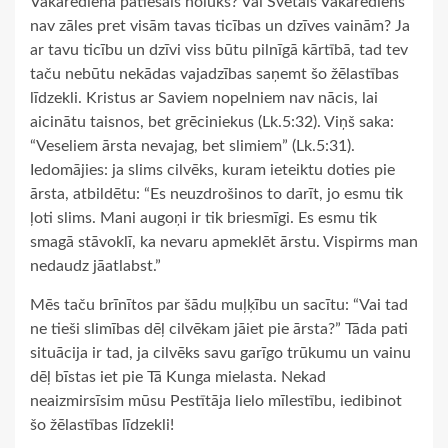
Vakarēdiena patiesais nolūks? Vai Svētais Vakarēdiens
nav zāles pret visām tavas ticības un dzīves vainām? Ja
ar tavu ticību un dzīvi viss būtu pilnīgā kārtībā, tad tev
taču nebūtu nekādas vajadzības saņemt šo žēlastības
līdzekli. Kristus ar Saviem nopelniem nav nācis, lai
aicinātu taisnos, bet grēciniekus (Lk.5:32). Viņš saka:
“Veseliem ārsta nevajag, bet slimiem” (Lk.5:31).
Iedomājies: ja slims cilvēks, kuram ieteiktu doties pie
ārsta, atbildētu: “Es neuzdrošinos to darīt, jo esmu tik
ļoti slims. Mani augoņi ir tik briesmīgi. Es esmu tik
smagā stāvoklī, ka nevaru apmeklēt ārstu. Vispirms man
nedaudz jāatlabst.”
Mēs taču brīnītos par šādu muļķību un sacītu: “Vai tad
ne tieši slimības dēļ cilvēkam jāiet pie ārsta?” Tāda pati
situācija ir tad, ja cilvēks savu garīgo trūkumu un vainu
dēļ bīstas iet pie Tā Kunga mielasta. Nekad
neaizmirsīsim mūsu Pestītāja lielo mīlestību, iedibinot
šo žēlastības līdzekli!