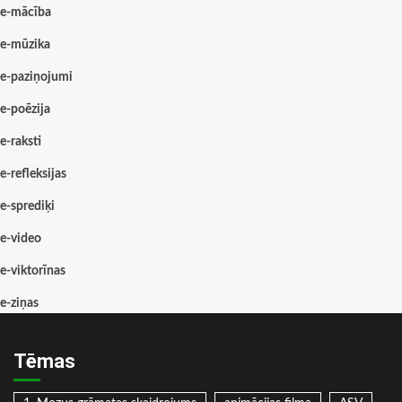
e-mācība
e-mūzika
e-paziņojumi
e-poēzija
e-raksti
e-refleksijas
e-sprediķi
e-video
e-viktorīnas
e-ziņas
Tēmas