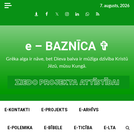
Skip
7. augusts, 2026
to
Draugiem
Facebook
Twitter
Instagram
LinkedIn
whatsapp
RSS
content
e – BAZNĪCA ✞
Grēka alga ir nāve, bet Dieva balva ir mūžīga dzīvība Kristū
Jēzū, mūsu Kungā.
E-KONTAKTI
E-PROJEKTS
E-ARHĪVS
E-POLEMIKA
E-BĪBELE
E-TICĪBA
E-LTA