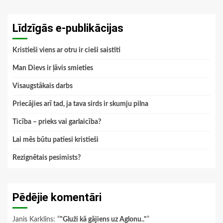
Līdzīgās e-publikācijas
Kristieši viens ar otru ir cieši saistīti
Man Dievs ir ļāvis smieties
Visaugstākais darbs
Priecājies arī tad, ja tava sirds ir skumju pilna
Ticība – prieks vai garlaicība?
Lai mēs būtu patiesi kristieši
Rezignētais pesimists?
Pēdējie komentāri
Janis Karklins
: “
"Gluži kā gājiens uz Aglonu.."
”