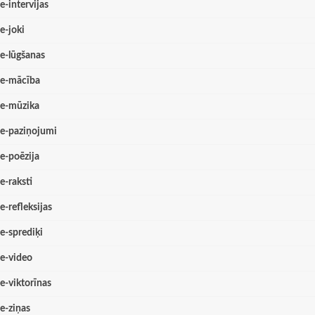
e-intervijas
e-joki
e-lūgšanas
e-mācība
e-mūzika
e-paziņojumi
e-poēzija
e-raksti
e-refleksijas
e-sprediķi
e-video
e-viktorīnas
e-ziņas