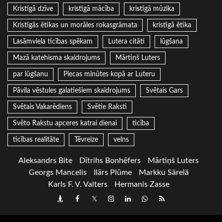
Kristīgā dzīve
kristīgā mācība
kristīgā mūzika
Kristīgās ētikas un morāles rokasgrāmata
kristīgā ētika
Lasāmviela ticības spēkam
Lutera citāti
lūgšana
Mazā katehisma skaidrojums
Mārtiņš Luters
par lūgšanu
Piecas minūtes kopā ar Luteru
Pāvila vēstules galatiešiem skaidrojums
Svētais Gars
Svētais Vakarēdiens
Svētie Raksti
Svēto Rakstu apceres katrai dienai
ticība
ticības realitāte
Tēvreize
velns
Aleksandrs Bite
Dītrihs Bonhēfers
Mārtiņš Luters
Georgs Mancelis
Ilārs Plūme
Markku Särelä
Karls F. V. Valters
Hermanis Zasse
Draugiem
Facebook
Twitter
Instagram
LinkedIn
whatsapp
RSS