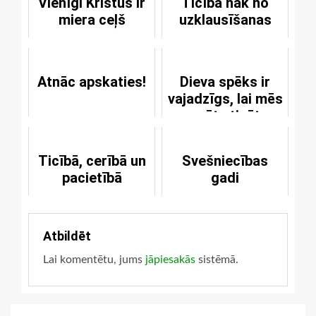
Vienīgi Kristus ir
Ticība nāk no
miera ceļš
uzklausīšanas
Atnāc apskaties!
Dieva spēks ir
vajadzīgs, lai mēs
spētu ticēt
Ticībā, cerībā un
Svešniecības
pacietībā
gadi
Atbildēt
Lai komentētu, jums
jāpiesakās
sistēmā.