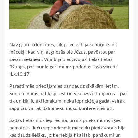
Nav grūti iedomāties, cik priecīgi bija septiņdesmit
mācekļi, kad viņi atgriezās pie Jēzus, pavēstot par
savām sekmēm. Viņi bija piedzīvojuši lielas lietas.
“Kungs, pat ļaunie gari mums padodas Tavā vārdā!”
[Lk.10:17]
Parasti mēs priecājamies par daudz sīkākām lietām.
Šodien mums patīk spriest un visu izsvērt ciparos – par
tik un tik lielāki ienākumi nekā iepriekšējā gadā, vairāk
sapulču, vairāk dalībnieku mūsu konferencēs utt.
Šādas lietas mūs iepriecina, un šis prieks mums šķiet
pamatots. Taču septiņdesmit mācekļu piedzīvotais bija
kas daudz lielāks, jo tie nebija tikai labi panākumi un