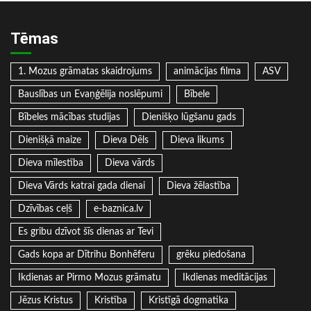
Tēmas
1. Mozus grāmatas skaidrojums
animācijas filma
ASV
Bauslības un Evaņģēlija noslēpumi
Bībele
Bībeles mācības studijas
Dienišķo lūgšanu gads
Dienišķā maize
Dieva Dēls
Dieva likums
Dieva mīlestība
Dieva vārds
Dieva Vārds katrai gada dienai
Dieva žēlastība
Dzīvības ceļš
e-baznica.lv
Es gribu dzīvot šīs dienas ar Tevi
Gads kopa ar Dītrihu Bonhēferu
grēku piedošana
Ikdienas ar Pirmo Mozus grāmatu
Ikdienas meditācijas
Jēzus Kristus
Kristība
Kristīgā dogmatika