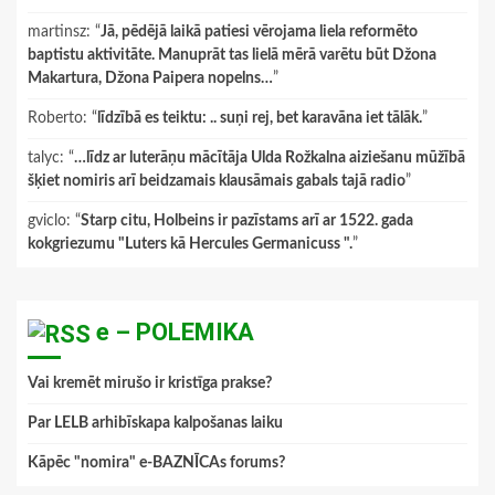
martinsz
: “
Jā, pēdējā laikā patiesi vērojama liela reformēto
baptistu aktivitāte. Manuprāt tas lielā mērā varētu būt Džona
Makartura, Džona Paipera nopelns…
”
Roberto
: “
līdzībā es teiktu: .. suņi rej, bet karavāna iet tālāk.
”
talyc
: “
…līdz ar luterāņu mācītāja Ulda Rožkalna aiziešanu mūžībā
šķiet nomiris arī beidzamais klausāmais gabals tajā radio
”
gviclo
: “
Starp citu, Holbeins ir pazīstams arī ar 1522. gada
kokgriezumu "Luters kā Hercules Germanicuss ".
”
e – POLEMIKA
Vai kremēt mirušo ir kristīga prakse?
Par LELB arhibīskapa kalpošanas laiku
Kāpēc "nomira" e-BAZNĪCAs forums?