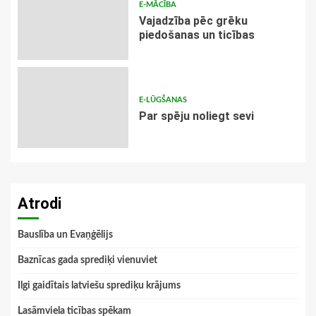
E-MĀCĪBA
Vajadzība pēc grēku
piedošanas un ticības
E-LŪGŠANAS
Par spēju noliegt sevi
Atrodi
Bauslība un Evaņģēlijs
Baznīcas gada sprediķi vienuviet
Ilgi gaidītais latviešu sprediķu krājums
Lasāmviela ticības spēkam