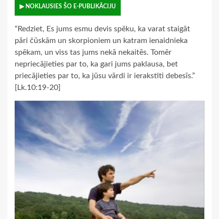
▶ NOKLAUSIES ŠO E-PUBLIKĀCIJU
“Redziet, Es jums esmu devis spēku, ka varat staigāt
pāri čūskām un skorpioniem un katram ienaidnieka
spēkam, un viss tas jums nekā nekaitēs. Tomēr
nepriecājieties par to, ka gari jums paklausa, bet
priecājieties par to, ka jūsu vārdi ir ierakstīti debesīs.”
[Lk.10:19-20]