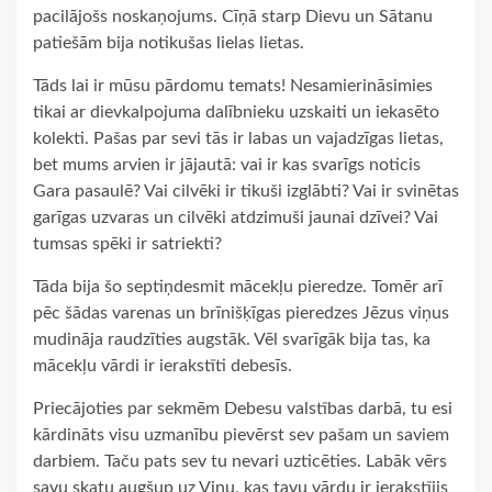
pacilājošs noskaņojums. Cīņā starp Dievu un Sātanu
patiešām bija notikušas lielas lietas.
Tāds lai ir mūsu pārdomu temats! Nesamierināsimies
tikai ar dievkalpojuma dalībnieku uzskaiti un iekasēto
kolekti. Pašas par sevi tās ir labas un vajadzīgas lietas,
bet mums arvien ir jājautā: vai ir kas svarīgs noticis
Gara pasaulē? Vai cilvēki ir tikuši izglābti? Vai ir svinētas
garīgas uzvaras un cilvēki atdzimuši jaunai dzīvei? Vai
tumsas spēki ir satriekti?
Tāda bija šo septiņdesmit mācekļu pieredze. Tomēr arī
pēc šādas varenas un brīnišķīgas pieredzes Jēzus viņus
mudināja raudzīties augstāk. Vēl svarīgāk bija tas, ka
mācekļu vārdi ir ierakstīti debesīs.
Priecājoties par sekmēm Debesu valstības darbā, tu esi
kārdināts visu uzmanību pievērst sev pašam un saviem
darbiem. Taču pats sev tu nevari uzticēties. Labāk vērs
savu skatu augšup uz Viņu, kas tavu vārdu ir ierakstījis