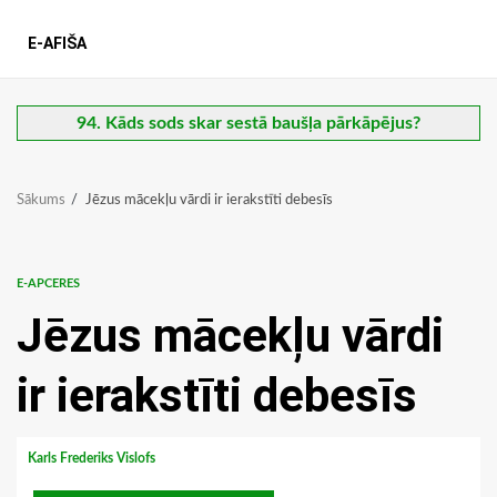
E-AFIŠA
94. Kāds sods skar sestā baušļa pārkāpējus?
Sākums
Jēzus mācekļu vārdi ir ierakstīti debesīs
E-APCERES
Jēzus mācekļu vārdi
ir ierakstīti debesīs
Karls Frederiks Vislofs