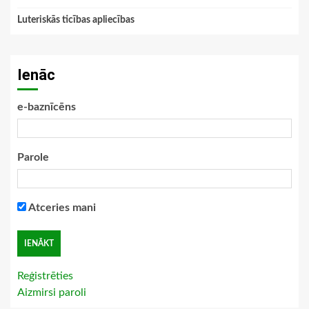
Luteriskās ticības apliecības
Ienāc
e-baznīcēns
Parole
Atceries mani
Reģistrēties
Aizmirsi paroli