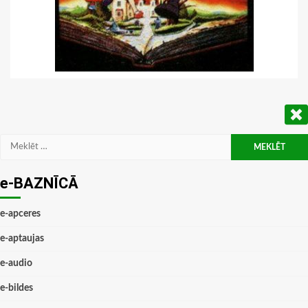
Meklēt:
e-BAZNĪCĀ
e-apceres
e-aptaujas
e-audio
e-bildes