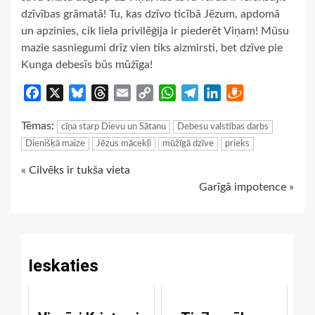
dzīvības grāmatā! Tu, kas dzīvo ticībā Jēzum, apdomā
un apzinies, cik liela privilēģija ir piederēt Viņam! Mūsu
mazie sasniegumi drīz vien tiks aizmirsti, bet dzīve pie
Kunga debesīs būs mūžīga!
Facebook
X
Bluesky
Threads
Email
Copy
WhatsApp
Telegram
LinkedIn
Draugiem
Link
Tēmas:
cīņa starp Dievu un Sātanu
Debesu valstības darbs
Dienišķā maize
Jēzus mācekļi
mūžīgā dzīve
prieks
Continue
« Cilvēks ir tukša vieta
Garīgā impotence »
Reading
Ieskaties