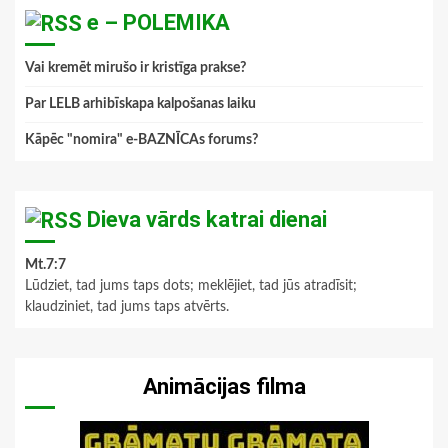
e – POLEMIKA
Vai kremēt mirušo ir kristīga prakse?
Par LELB arhibīskapa kalpošanas laiku
Kāpēc "nomira" e-BAZNĪCAs forums?
Dieva vārds katrai dienai
Mt.7:7
Lūdziet, tad jums taps dots; meklējiet, tad jūs atradīsit;
klaudziniet, tad jums taps atvērts.
Animācijas filma