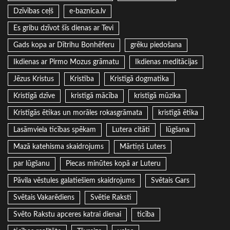
Dzīvības ceļš
e-baznica.lv
Es gribu dzīvot šīs dienas ar Tevi
Gads kopa ar Dītrihu Bonhēferu
grēku piedošana
Ikdienas ar Pirmo Mozus grāmatu
Ikdienas meditācijas
Jēzus Kristus
Kristība
Kristīgā dogmatika
Kristīgā dzīve
kristīgā mācība
kristīgā mūzika
Kristīgās ētikas un morāles rokasgrāmata
kristīgā ētika
Lasāmviela ticības spēkam
Lutera citāti
lūgšana
Mazā katehisma skaidrojums
Mārtiņš Luters
par lūgšanu
Piecas minūtes kopā ar Luteru
Pāvila vēstules galatiešiem skaidrojums
Svētais Gars
Svētais Vakarēdiens
Svētie Raksti
Svēto Rakstu apceres katrai dienai
ticība