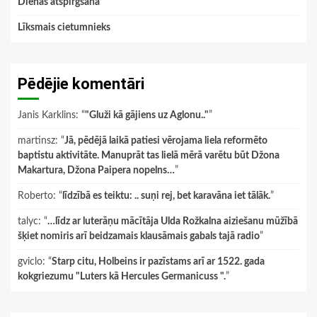
Dienas atspirgšana
Līksmais cietumnieks
Pēdējie komentāri
Janis Karklins
: “
"Gluži kā gājiens uz Aglonu.."
”
martinsz
: “
Jā, pēdējā laikā patiesi vērojama liela reformēto
baptistu aktivitāte. Manuprāt tas lielā mērā varētu būt Džona
Makartura, Džona Paipera nopelns…
”
Roberto
: “
līdzībā es teiktu: .. suņi rej, bet karavāna iet tālāk.
”
talyc
: “
…līdz ar luterāņu mācītāja Ulda Rožkalna aiziešanu mūžībā
šķiet nomiris arī beidzamais klausāmais gabals tajā radio
”
gviclo
: “
Starp citu, Holbeins ir pazīstams arī ar 1522. gada
kokgriezumu "Luters kā Hercules Germanicuss ".
”