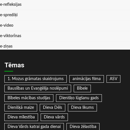
e-refleksijas
e-sprediķi
e-video
e-viktorīnas
e-ziņas
Tēmas
1. Mozus grāmatas skaidrojums
animācijas filma
ASV
Bauslības un Evaņģēlija noslēpumi
Bībele
Bībeles mācības studijas
Dienišķo lūgšanu gads
Dienišķā maize
Dieva Dēls
Dieva likums
Dieva mīlestība
Dieva vārds
Dieva Vārds katrai gada dienai
Dieva žēlastība