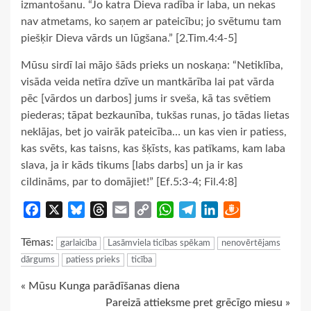
izmantošanu. “Jo katra Dieva radība ir laba, un nekas
nav atmetams, ko saņem ar pateicību; jo svētumu tam
piešķir Dieva vārds un lūgšana.” [2.Tim.4:4-5]
Mūsu sirdī lai mājo šāds prieks un noskaņa: “Netiklība,
visāda veida netīra dzīve un mantkārība lai pat vārda
pēc [vārdos un darbos] jums ir sveša, kā tas svētiem
piederas; tāpat bezkaunība, tukšas runas, jo tādas lietas
neklājas, bet jo vairāk pateicība… un kas vien ir patiess,
kas svēts, kas taisns, kas šķīsts, kas patīkams, kam laba
slava, ja ir kāds tikums [labs darbs] un ja ir kas
cildināms, par to domājiet!” [Ef.5:3-4; Fil.4:8]
Facebook
X
Bluesky
Threads
Email
Copy
WhatsApp
Telegram
LinkedIn
Draugiem
Link
Tēmas:
garlaicība
Lasāmviela ticības spēkam
nenovērtējams
dārgums
patiess prieks
ticība
Continue
« Mūsu Kunga parādīšanas diena
Pareizā attieksme pret grēcīgo miesu »