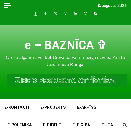
Skip
8. augusts, 2026
to
Draugiem
Facebook
Twitter
Instagram
LinkedIn
whatsapp
RSS
content
e – BAZNĪCA ✞
Grēka alga ir nāve, bet Dieva balva ir mūžīga dzīvība Kristū
Jēzū, mūsu Kungā.
E-KONTAKTI
E-PROJEKTS
E-ARHĪVS
E-POLEMIKA
E-BĪBELE
E-TICĪBA
E-LTA