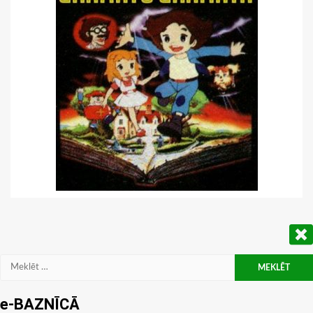
Meklēt:
e-BAZNĪCĀ