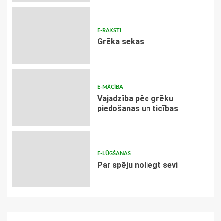
E-RAKSTI
Grēka sekas
E-MĀCĪBA
Vajadzība pēc grēku
piedošanas un ticības
E-LŪGŠANAS
Par spēju noliegt sevi