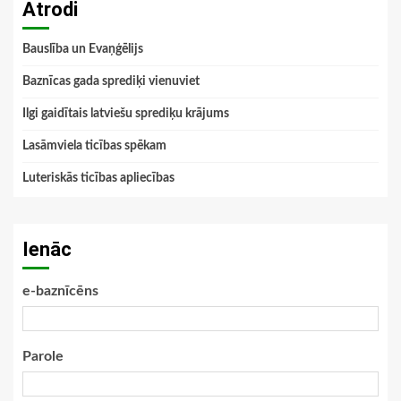
Atrodi
Bauslība un Evaņģēlijs
Baznīcas gada sprediķi vienuviet
Ilgi gaidītais latviešu sprediķu krājums
Lasāmviela ticības spēkam
Luteriskās ticības apliecības
Ienāc
e-baznīcēns
Parole