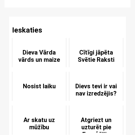
Reading
Ieskaties
Dieva Vārda
Cītīgi jāpēta
vārds un maize
Svētie Raksti
Nosist laiku
Dievs tevi ir vai
nav izredzējis?
Ar skatu uz
Atgriezt un
mūžību
uzturēt pie
Evaņģēlija