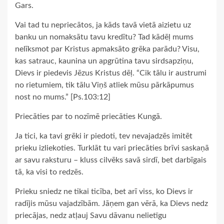
Gars.
Vai tad tu nepriecātos, ja kāds tavā vietā aizietu uz
banku un nomaksātu tavu kredītu? Tad kādēļ mums
nelīksmot par Kristus apmaksāto grēka parādu? Visu,
kas satrauc, kaunina un apgrūtina tavu sirdsapziņu,
Dievs ir piedevis Jēzus Kristus dēļ. “Cik tālu ir austrumi
no rietumiem, tik tālu Viņš atliek mūsu pārkāpumus
nost no mums.” [Ps.103:12]
Priecāties par to nozīmē priecāties Kungā.
Ja tici, ka tavi grēki ir piedoti, tev nevajadzēs imitēt
prieku izliekoties. Turklāt tu vari priecāties brīvi saskaņā
ar savu raksturu – kluss cilvēks savā sirdī, bet darbīgais
tā, ka visi to redzēs.
Prieku sniedz ne tikai ticība, bet arī viss, ko Dievs ir
radījis mūsu vajadzībām. Jāņem gan vērā, ka Dievs nedz
priecājas, nedz atļauj Savu dāvanu nelietīgu