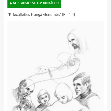
▶ NOKLAUSIES ŠO E-PUBLIKĀCIJU
“Priecājieties Kungā vienumēr.” [Fil.4:4]