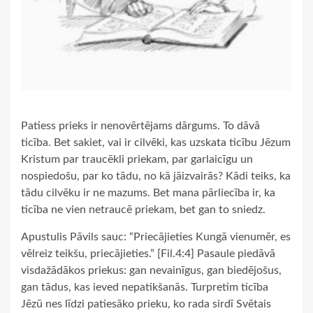
Patiess prieks ir nenovērtējams dārgums. To dāvā
ticība. Bet sakiet, vai ir cilvēki, kas uzskata ticību Jēzum
Kristum par traucēkli priekam, par garlaicīgu un
nospiedošu, par ko tādu, no kā jāizvairās? Kādi teiks, ka
tādu cilvēku ir ne mazums. Bet mana pārliecība ir, ka
ticība ne vien netraucē priekam, bet gan to sniedz.
Apustulis Pāvils sauc: “Priecājieties Kungā vienumēr, es
vēlreiz teikšu, priecājieties.” [Fil.4:4] Pasaule piedāvā
visdažādākos priekus: gan nevainīgus, gan biedējošus,
gan tādus, kas ieved nepatikšanās. Turpretim ticība
Jēzū nes līdzi patiesāko prieku, ko rada sirdī Svētais