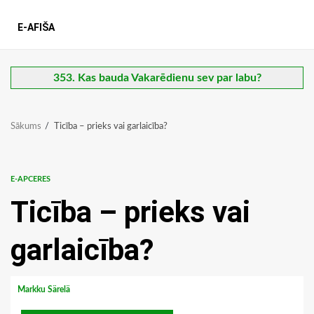
E-AFIŠA
353. Kas bauda Vakarēdienu sev par labu?
Sākums
Ticība – prieks vai garlaicība?
E-APCERES
Ticība – prieks vai
garlaicība?
Markku Särelä