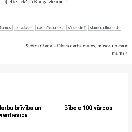
cājieties iekš Tā Kunga vienmēr.”
ugiem
nājumos
paradokss
pasaulīgs prieks
sāpes sirdī
skumju pilna sirds
Svētdarīšana – Dieva darbs mums, mūsos un caur
mums »
darbu brīvība un
Bībele 100 vārdos
vientiesība