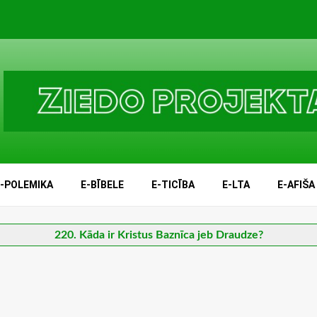
E-POLEMIKA
E-BĪBELE
E-TICĪBA
E-LTA
E-AFIŠA
220. Kāda ir Kristus Baznīca jeb Draudze?