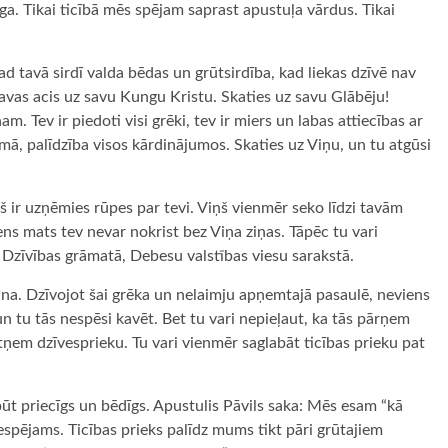
nga. Tikai ticībā mēs spējam saprast apustuļa vārdus. Tikai
d tavā sirdī valda bēdas un grūtsirdība, kad liekas dzīvē nav
 savas acis uz savu Kungu Kristu. Skaties uz savu Glābēju!
. Tev ir piedoti visi grēki, tev ir miers un labas attiecības ar
mā, palīdzība visos kārdinājumos. Skaties uz Viņu, un tu atgūsi
ņš ir uzņēmies rūpes par tevi. Viņš vienmēr seko līdzi tavām
ens mats tev nevar nokrist bez Viņa ziņas. Tāpēc tu vari
ņa Dzīvības grāmatā, Debesu valstības viesu sarakstā.
 pilna. Dzīvojot šai grēka un nelaimju apņemtajā pasaulē, neviens
n tu tās nespēsi kavēt. Bet tu vari nepieļaut, ka tās pārņem
atņem dzīvesprieku. Tu vari vienmēr saglabāt ticības prieku pat
 būt priecīgs un bēdīgs. Apustulis Pāvils saka: Mēs esam “kā
 iespējams. Ticības prieks palīdz mums tikt pāri grūtajiem