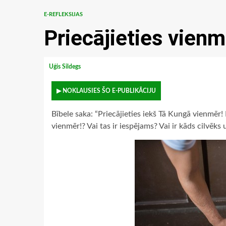
E-REFLEKSIJAS
Priecājieties vienm
Uģis Sildegs
▶ NOKLAUSIES ŠO E-PUBLIKĀCIJU
Bībele saka: “Priecājieties iekš Tā Kungā vienmēr! E
vienmēr!? Vai tas ir iespējams? Vai ir kāds cilvēks