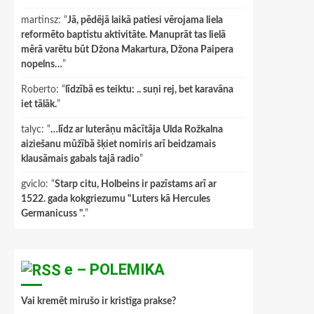
martinsz
: “
Jā, pēdējā laikā patiesi vērojama liela
reformēto baptistu aktivitāte. Manuprāt tas lielā
mērā varētu būt Džona Makartura, Džona Paipera
nopelns…
”
Roberto
: “
līdzībā es teiktu: .. suņi rej, bet karavāna
iet tālāk.
”
talyc
: “
…līdz ar luterāņu mācītāja Ulda Rožkalna
aiziešanu mūžībā šķiet nomiris arī beidzamais
klausāmais gabals tajā radio
”
gviclo
: “
Starp citu, Holbeins ir pazīstams arī ar
1522. gada kokgriezumu "Luters kā Hercules
Germanicuss ".
”
e – POLEMIKA
Vai kremēt mirušo ir kristīga prakse?