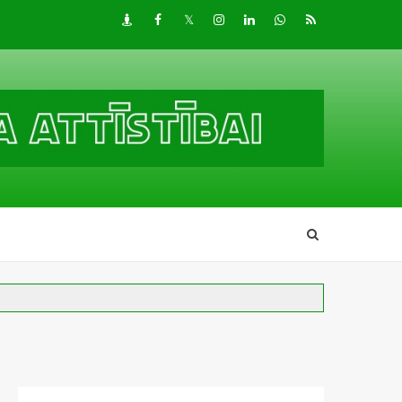
Draugiem
Facebook
Twitter
Instagram
LinkedIn
whatsapp
RSS