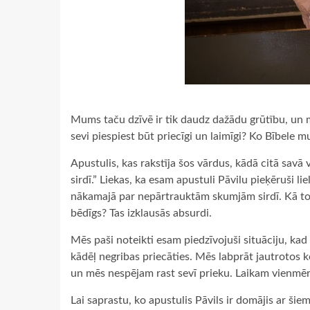
Mums taču dzīvē ir tik daudz dažādu grūtību, un m
sevi piespiest būt priecīgi un laimīgi? Ko Bībele 
Apustulis, kas rakstīja šos vārdus, kādā citā savā
sirdī.” Liekas, ka esam apustuli Pāvilu pieķēruši li
nākamajā par nepārtrauktām skumjām sirdī. Kā to sa
bēdīgs? Tas izklausās absurdi.
Mēs paši noteikti esam piedzīvojuši situāciju, k
kādēļ negribas priecāties. Mēs labprāt jautrotos 
un mēs nespējam rast sevī prieku. Laikam vienmēr
Lai saprastu, ko apustulis Pāvils ir domājis ar ši