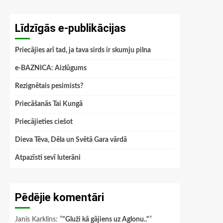
Līdzīgās e-publikācijas
Priecājies arī tad, ja tava sirds ir skumju pilna
e-BAZNICA: Aizlūgums
Rezignētais pesimists?
Priecāšanās Tai Kungā
Priecājieties ciešot
Dieva Tēva, Dēla un Svētā Gara vārdā
Atpazīsti sevī luterāni
Pēdējie komentāri
Janis Karklins
: “
"Gluži kā gājiens uz Aglonu.."
”