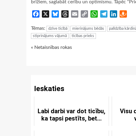
brīžiem, saglabāt cerību un optimismu. Tāpēc “Prie
Facebook
X
Bluesky
Threads
Email
Copy
WhatsApp
Telegram
LinkedIn
Dra
Link
Tēmas:
dzīve ticībā
mierinājums bēdās
palīdzība kārdi
stiprinājums vājumā
ticības prieks
Continue
« Netaisnības rokas
Reading
Ieskaties
Labi darbi var dot ticību,
Visu 
ka tapsi pestīts, bet...