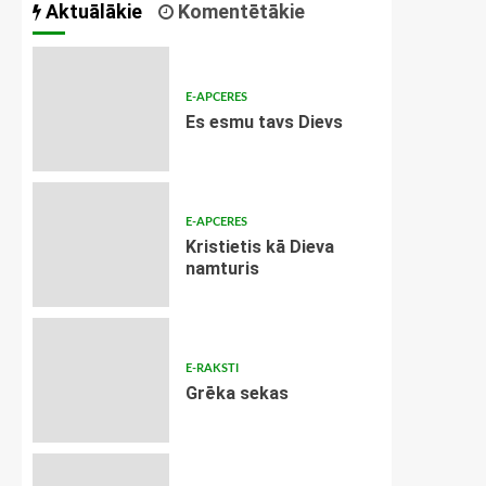
Aktuālākie
Komentētākie
E-APCERES
Es esmu tavs Dievs
E-APCERES
Kristietis kā Dieva
namturis
E-RAKSTI
Grēka sekas