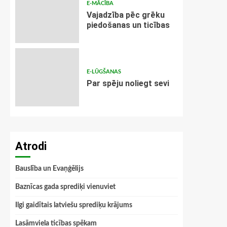
E-MĀCĪBA
Vajadzība pēc grēku
piedošanas un ticības
E-LŪGŠANAS
Par spēju noliegt sevi
Atrodi
Bauslība un Evaņģēlijs
Baznīcas gada sprediķi vienuviet
Ilgi gaidītais latviešu sprediķu krājums
Lasāmviela ticības spēkam