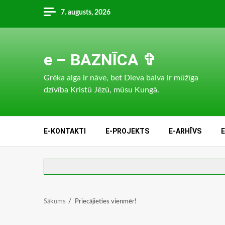
Skip
7. augusts, 2026
to
content
e – BAZNĪCA ✞
Grēka alga ir nāve, bet Dieva balva ir mūžīga
dzīvība Kristū Jēzū, mūsu Kungā.
E-KONTAKTI
E-PROJEKTS
E-ARHĪVS
Sākums
Priecājieties vienmēr!