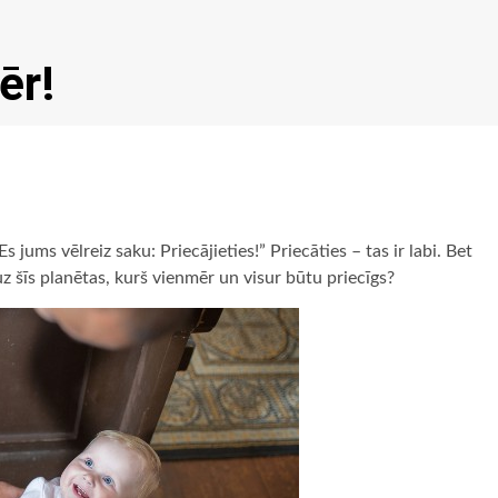
ēr!
s jums vēlreiz saku: Priecājieties!” Priecāties – tas ir labi. Bet
 uz šīs planētas, kurš vienmēr un visur būtu priecīgs?