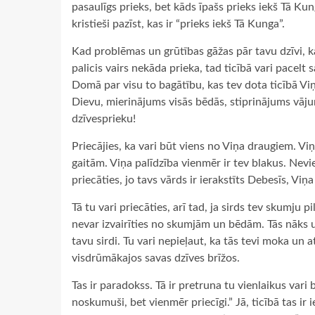
pasaulīgs prieks, bet kāds īpašs prieks iekš Tā Ku
kristieši pazīst, kas ir “prieks iekš Tā Kunga”.
Kad problēmas un grūtības gāžas pār tavu dzīvi, ka
palicis vairs nekāda prieka, tad ticībā vari pacelt
Domā par visu to bagātību, kas tev dota ticībā Viņam
Dievu, mierinājums visās bēdās, stiprinājums vāju
dzīvesprieku!
Priecājies, ka vari būt viens no Viņa draugiem. Vi
gaitām. Viņa palīdzība vienmēr ir tev blakus. Nevi
priecāties, jo tavs vārds ir ierakstīts Debesīs, Vi
Tā tu vari priecāties, arī tad, ja sirds tev skumju
nevar izvairīties no skumjām un bēdām. Tās nāks u
tavu sirdi. Tu vari nepieļaut, ka tās tevi moka un 
visdrūmākajos savas dzīves brīžos.
Tas ir paradokss. Tā ir pretruna tu vienlaikus vari
noskumuši, bet vienmēr priecīgi.” Jā, ticībā tas ir