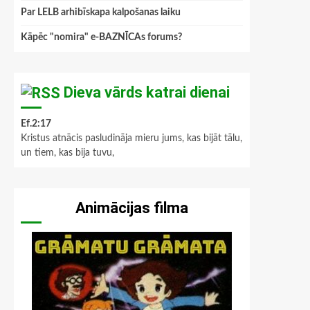
Par LELB arhibīskapa kalpošanas laiku
Kāpēc "nomira" e-BAZNĪCAs forums?
Dieva vārds katrai dienai
Ef.2:17
Kristus atnācis pasludināja mieru jums, kas bijāt tālu,
un tiem, kas bija tuvu,
Animācijas filma