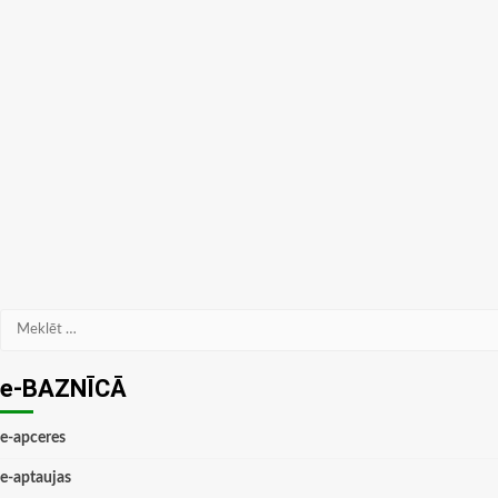
Meklēt:
e-BAZNĪCĀ
e-apceres
e-aptaujas