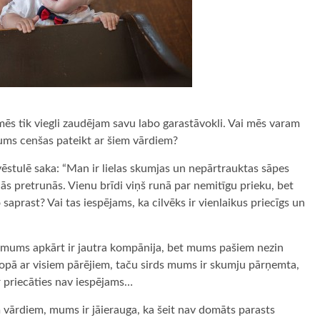
ēs tik viegli zaudējam savu labo garastāvokli. Vai mēs varam
mums cenšas pateikt ar šiem vārdiem?
 vēstulē saka: “Man ir lielas skumjas un nepārtrauktas sāpes
elās pretrunās. Vienu brīdi viņš runā par nemitīgu prieku, bet
prast? Vai tas iespējams, ka cilvēks ir vienlaikus priecīgs un
ad mums apkārt ir jautra kompānija, bet mums pašiem nezin
kopā ar visiem pārējiem, taču sirds mums ir skumju pārņemta,
 priecāties nav iespējams…
em vārdiem, mums ir jāierauga, ka šeit nav domāts parasts