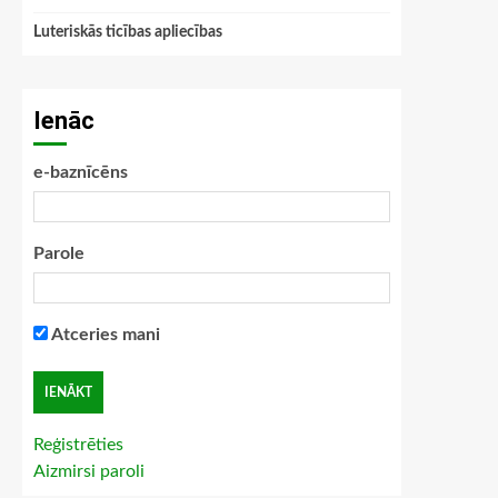
Luteriskās ticības apliecības
Ienāc
e-baznīcēns
Parole
Atceries mani
Reģistrēties
Aizmirsi paroli