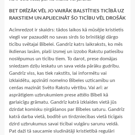
BET DRĪZĀK VĒL JO VAIRĀK BALSTĪTIES TICĪBĀ UZ
RAKSTIEM UN APLIECINĀT ŠO TICĪBU VĒL DROŠĀK
Acīmredzot ir skaidrs: tādos laikos kā mūsējie kristietis
viegli var pazaudēt no savas sirds šo brīnišķīgi dārgo
ticību svētajai Bībelei. Gandrīz katrs laikraksts, ko mēs
ikdienas lasām, plaši izsmej un izzobo Rakstu patiesību
noslēpumus un ticību tiem. To darot, prese domājas
sniedzam dziļu ieskatu un sava veida pārāku gudrību.
Gandrīz viss, kas tiek rakstīts, lai informētu vai
izklaidētu, apzināti nomelno Bībeles uzticamību un
cenšas mazināt Svēto Rakstu vērtību. Vai arī: ar
asprātīgiem uzbrukumiem prese attēlo Bībeli kā
garlaicīgu grāmatu. Gandrīz katrā izklaides vietā jūs
dzirdat komisku ņirgāšanos par Bībeles saturu. Gandrīz
katrā darba vietā, bodītē un tirdzniecības vietā ticīgais
dzird uzbrukumus savai ticībai vulgāru sarunu veidā.
Pat daži tā saucamie sludinātāji kristietībā regulāri