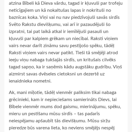
atzina Bībeli kā Dieva vārdu, tagad ir kļuvuši par trofeju
neticīgajiem un kā nokaltušas lapas ir nokrituši no
baznīcas koka. Viņi vai nu nav piedzīvojuši savās sirdīs
Svēto Rakstu dievišķumu, vai arī ir pazaudējuši šo
izpratni, tai pat laikā atkal ir iemīlējuši pasauli un
kļuvuši par kalpiem grēkam un niecībai. Raksti viņiem
vairs nevar darīt zināmu savu pestījošo spēku, tādēļ
Raksti viņiem vairs nevar patikt. Tieši tā smējēji atrod
ieeju viņu nabaga tukšajās sirdīs, un kritušais cilvēks
tagad sapņo, ka ir saņēmis kādu augstāku gudrību. Viņš
aizmirst savas dvēseles cietoksni un dezertē uz
ienaidnieka nometni.
Ak, mani mīļotie, tādēļ vienmēr paliksim tikai nabaga
grēcinieki, kam ir nepieciešams samierināts Dievs, lai
Bībele vienmēr mums dod gaismu, mierinājumu, spēku,
mieru un pestīšanu mūsu sirdīs – tas padarīs
neiespējamu apšaubīt tās dievišķumu. Mūsu siržu
pieredze būs varena lieta, ko neviens smējējs nespēj