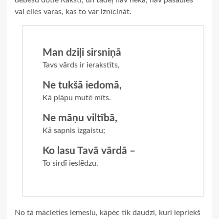
debesu dotie Raksti, un tādēļ nav nekā, nav pasaules
vai elles varas, kas to var iznīcināt.
Man dziļi sirsniņā
Tavs vārds ir ierakstīts,
Ne tukšā iedomā,
Kā pļāpu mutē mīts.
Ne māņu viltībā,
Kā sapnis izgaistu;
Ko lasu Tavā vārdā –
To sirdī ieslēdzu.
No tā mācieties iemeslu, kāpēc tik daudzi, kuri iepriekš