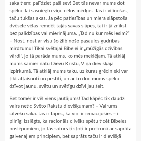
saka tiem: palīdziet paši sev! Bet tās nevar mums dot
spēku, lai sasniegtu viņu cēlos mērķus. Tās ir vilinošas,
taču tukšas akas. Ja pēc patiesības un miera slāpstoša
dvēsele vēlas remdēt tajās savas slāpes, tai ir jāiznīkst
bez palīdzības vai mierinājuma. „Tad nu kur mēs iesim?”
– Nost, nost ar visu šo žilbinošo pasaules gudrības
mirdzumu! Tikai svētajai Bībelei ir „mūžīgās dzīvības
vārdi”, jo tā parāda mums, ko mēs meklējam. Tā atklāj
mums samierinātu Dievu Kristū, Viņa dievišķajā
izpirkumā. Tā atklāj mums taku, uz kuras grēcinieki var
tikt attaisnoti un pestīti, un ar to dod mums spēku
dzīvot jaunu, svētu un svētīgu dzīvi jau šeit.
Bet tomēr ir vēl viens jautājums! Tad kāpēc tik daudzi
vairs netic Svēto Rakstu dievišķumam? – Vairums
cilvēku saka: tas ir tāpēc, ka viņi ir iemācījušies – ir
pilnīgi izslēgts, ka racionāls cilvēks spētu ticēt Bībeles
noslēpumiem, jo tās saturs tik ļoti ir pretrunā ar saprāta
galvenajiem principiem, bet saprāts taču ir dievišķā