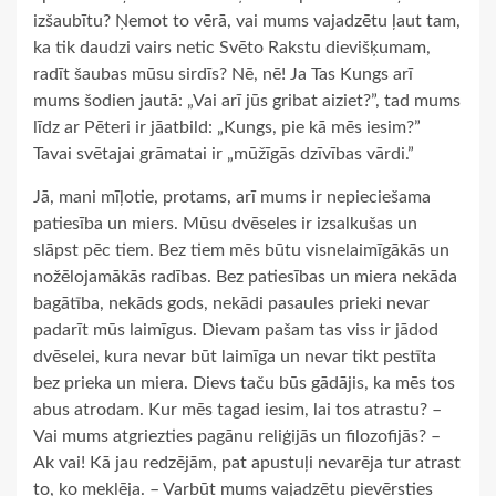
izšaubītu? Ņemot to vērā, vai mums vajadzētu ļaut tam,
ka tik daudzi vairs netic Svēto Rakstu dievišķumam,
radīt šaubas mūsu sirdīs? Nē, nē! Ja Tas Kungs arī
mums šodien jautā: „Vai arī jūs gribat aiziet?”, tad mums
līdz ar Pēteri ir jāatbild: „Kungs, pie kā mēs iesim?”
Tavai svētajai grāmatai ir „mūžīgās dzīvības vārdi.”
Jā, mani mīļotie, protams, arī mums ir nepieciešama
patiesība un miers. Mūsu dvēseles ir izsalkušas un
slāpst pēc tiem. Bez tiem mēs būtu visnelaimīgākās un
nožēlojamākās radības. Bez patiesības un miera nekāda
bagātība, nekāds gods, nekādi pasaules prieki nevar
padarīt mūs laimīgus. Dievam pašam tas viss ir jādod
dvēselei, kura nevar būt laimīga un nevar tikt pestīta
bez prieka un miera. Dievs taču būs gādājis, ka mēs tos
abus atrodam. Kur mēs tagad iesim, lai tos atrastu? –
Vai mums atgriezties pagānu reliģijās un filozofijās? –
Ak vai! Kā jau redzējām, pat apustuļi nevarēja tur atrast
to, ko meklēja. – Varbūt mums vajadzētu pievērsties