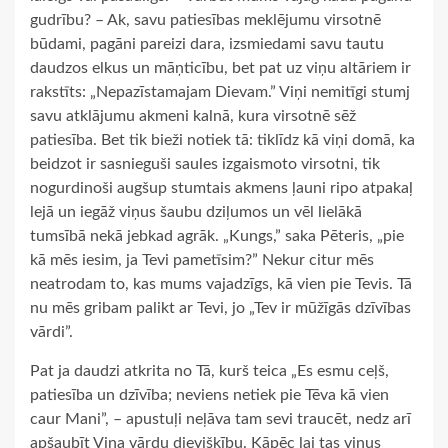
gudrību? – Ak, savu patiesības meklējumu virsotnē
būdami, pagāni pareizi dara, izsmiedami savu tautu
daudzos elkus un māņticību, bet pat uz viņu altāriem ir
rakstīts: „Nepazīstamajam Dievam.” Viņi nemitīgi stumj
savu atklājumu akmeni kalnā, kura virsotnē sēž
patiesība. Bet tik bieži notiek tā: tiklīdz kā viņi domā, ka
beidzot ir sasnieguši saules izgaismoto virsotni, tik
nogurdinoši augšup stumtais akmens ļauni ripo atpakaļ
lejā un iegāž viņus šaubu dziļumos un vēl lielākā
tumsībā nekā jebkad agrāk. „Kungs,” saka Pēteris, „pie
kā mēs iesim, ja Tevi pametīsim?” Nekur citur mēs
neatrodam to, kas mums vajadzīgs, kā vien pie Tevis. Tā
nu mēs gribam palikt ar Tevi, jo „Tev ir mūžīgās dzīvības
vārdi”.
Pat ja daudzi atkrita no Tā, kurš teica „Es esmu ceļš,
patiesība un dzīvība; neviens netiek pie Tēva kā vien
caur Mani”, – apustuļi neļāva tam sevi traucēt, nedz arī
apšaubīt Viņa vārdu dievišķību. Kāpēc lai tas viņus