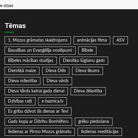
e-ziņas
Tēmas
1. Mozus grāmatas skaidrojums
animācijas filma
ASV
Bauslības un Evaņģēlija noslēpumi
Bībele
Bībeles mācības studijas
Dienišķo lūgšanu gads
Dienišķā maize
Dieva Dēls
Dieva likums
Dieva mīlestība
Dieva vārds
Dieva Vārds katrai gada dienai
Dieva žēlastība
Dzīvības ceļš
e-baznica.lv
Es gribu dzīvot šīs dienas ar Tevi
Gads kopa ar Dītrihu Bonhēferu
grēku piedošana
Ikdienas ar Pirmo Mozus grāmatu
Ikdienas meditācijas