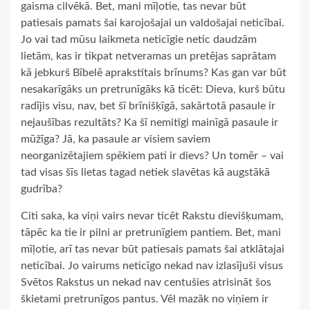
gaisma cilvēkā. Bet, mani mīļotie, tas nevar būt
patiesais pamats šai karojošajai un valdošajai neticībai.
Jo vai tad mūsu laikmeta neticīgie netic daudzām
lietām, kas ir tikpat netveramas un pretējas saprātam
kā jebkurš Bībelē aprakstītais brīnums? Kas gan var būt
nesakarīgāks un pretrunīgāks kā ticēt: Dieva, kurš būtu
radījis visu, nav, bet šī brīnišķīgā, sakārtotā pasaule ir
nejaušības rezultāts? Ka šī nemitīgi mainīgā pasaule ir
mūžīga? Jā, ka pasaule ar visiem saviem
neorganizētajiem spēkiem pati ir dievs? Un tomēr – vai
tad visas šīs lietas tagad netiek slavētas kā augstākā
gudrība?
Citi saka, ka viņi vairs nevar ticēt Rakstu dievišķumam,
tāpēc ka tie ir pilni ar pretrunīgiem pantiem. Bet, mani
mīļotie, arī tas nevar būt patiesais pamats šai atklātajai
neticībai. Jo vairums neticīgo nekad nav izlasījuši visus
Svētos Rakstus un nekad nav centušies atrisināt šos
škietami pretrunīgos pantus. Vēl mazāk no viņiem ir