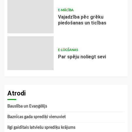
E-MĀCĪBA
Vajadzība pēc grēku
piedošanas un ticības
E-LŪGŠANAS
Par spēju noliegt sevi
Atrodi
Bauslība un Evaņģēlijs
Baznīcas gada sprediķi vienuviet
Ilgi gaidītais latviešu sprediķu krājums