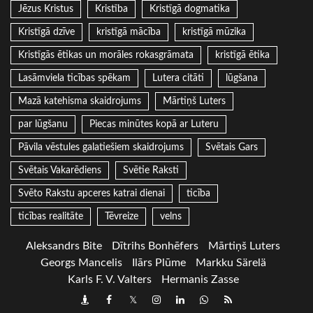
Jēzus Kristus
Kristība
Kristīgā dogmatika
Kristīgā dzīve
kristīgā mācība
kristīgā mūzika
Kristīgās ētikas un morāles rokasgrāmata
kristīgā ētika
Lasāmviela ticības spēkam
Lutera citāti
lūgšana
Mazā katehisma skaidrojums
Mārtiņš Luters
par lūgšanu
Piecas minūtes kopā ar Luteru
Pāvila vēstules galatiešiem skaidrojums
Svētais Gars
Svētais Vakarēdiens
Svētie Raksti
Svēto Rakstu apceres katrai dienai
ticība
ticības realitāte
Tēvreize
velns
Aleksandrs Bite
Dītrihs Bonhēfers
Mārtiņš Luters
Georgs Mancelis
Ilārs Plūme
Markku Särelä
Karls F. V. Valters
Hermanis Zasse
Draugiem
Facebook
Twitter
Instagram
LinkedIn
whatsapp
RSS