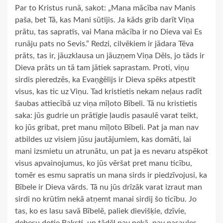
Par to Kristus runā, sakot: „Mana mācība nav Manis
paša, bet Tā, kas Mani sūtījis. Ja kāds grib darīt Viņa
prātu, tas sapratīs, vai Mana mācība ir no Dieva vai Es
runāju pats no Sevis.” Redzi, cilvēkiem ir jādara Tēva
prāts, tas ir, jāuzklausa un jāuzņem Viņa Dēls, jo tāds ir
Dieva prāts un tā tam jātiek saprastam. Proti, viņu
sirdis pieredzēs, ka Evaņģēlijs ir Dieva spēks atpestīt
visus, kas tic uz Viņu. Tad kristietis nekam neļaus radīt
šaubas attiecībā uz viņa mīļoto Bībeli. Tā nu kristietis
saka: jūs gudrie un prātīgie ļaudis pasaulē varat teikt,
ko jūs gribat, pret manu mīļoto Bībeli. Pat ja man nav
atbildes uz visiem jūsu jautājumiem, kas domāti, lai
mani izsmietu un atrunātu, un pat ja es nevaru atspēkot
visus apvainojumus, ko jūs vēršat pret manu ticību,
tomēr es esmu sapratis un mana sirds ir piedzīvojusi, ka
Bībele ir Dieva vārds. Tā nu jūs drīzāk varat izraut man
sirdi no krūtīm nekā atņemt manai sirdij šo ticību. Jo
tas, ko es lasu savā Bībelē, paliek dievišķie, dzīvie,