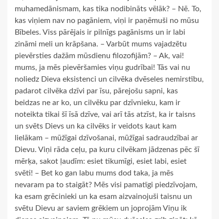
muhamedānismam, kas tika nodibināts vēlāk? – Nē. To,
kas viņiem nav no pagāniem, viņi ir paņēmuši no mūsu
Bībeles. Viss pārējais ir pilnīgs pagānisms un ir labi
zināmi meli un krāpšana. – Varbūt mums vajadzētu
pievērsties dažām mūsdienu filozofijām? – Ak, vai!
mums, ja mēs pievēršamies viņu gudrībai! Tās vai nu
noliedz Dieva eksistenci un cilvēka dvēseles nemirstību,
padarot cilvēka dzīvi par īsu, pārejošu sapni, kas
beidzas ne ar ko, un cilvēku par dzīvnieku, kam ir
noteikta tikai šī īsā dzīve, vai arī tās atzīst, ka ir taisns
un svēts Dievs un ka cilvēks ir veidots kaut kam
lielākam – mūžīgai dzīvošanai, mūžīgai sadraudzībai ar
Dievu. Viņi rāda ceļu, pa kuru cilvēkam jādzenas pēc šī
mērķa, sakot ļaudīm: esiet tikumīgi, esiet labi, esiet
svēti! – Bet ko gan labu mums dod taka, ja mēs
nevaram pa to staigāt? Mēs visi pamatīgi piedzīvojam,
ka esam grēcinieki un ka esam aizvainojuši taisnu un
svētu Dievu ar saviem grēkiem un joprojām Viņu ik