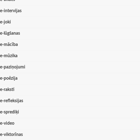
e-intervijas
e-joki
e-lūgšanas
e-mācība
e-mūzika
e-paziņojumi
e-poēzija
e-raksti
e-refleksijas
e-sprediķi
e-video
e-viktorīnas