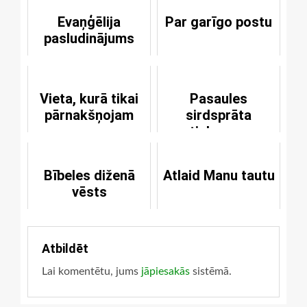
Evaņģēlija
Par garīgo postu
pasludinājums
Vieta, kurā tikai
Pasaules
pārnakšņojam
sirdsprāta
tieksmes
Bībeles diženā
Atlaid Manu tautu
vēsts
Atbildēt
Lai komentētu, jums
jāpiesakās
sistēmā.