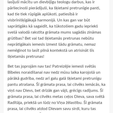
lasījuši mācītu un dievbijīgu teologu darbus, kas ir
pārliecinoši pierādījuši, ka šķietami pretrunīgie panti,
kad tie tiek rūpīgāk aplūkoti, patiesībā ir
visbrīnišķīgākajā harmonijā. Un kas gan var būt
saprātīgāks kā sagaidīt, ka tūkstošiem gadu iepriekš
svešā valodā rakstīta grāmata mums sagādās zināmas
grūtības? Bet vai tad šķietamās pretrunas nebūtu
neprātīgākais iemesls izmest šādu grāmatu, nemaz
nemēģinot to lasīt pilnā kontekstā un atrisināt šīs
šķietamās pretrunas!
Bet tas joprojām nav tas! Patreizējie iemesli svētās
Bībeles noraidīšanai nav nedz mūsu laika karojošā un
pārākā gudrība, nedz arī galu galā šķietami pretrunīgu
pantu atrašana. Šī grāmata prasa, lai cilvēks iemācās, ka
viņš nav Dievs, bet drīzāk gan vājš, grēcīgs radījums. Šī
grāmata prasa, lai cilvēks metas ceļos Dieva, sava svētā
Radītāja, priekšā un lūdz no Viņa žēlastību. Šī grāmata
prasa, lai cilvēks atdod Dievam savu sirdi, kuru tas