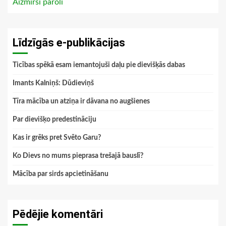
Aizmirsi paroli
Līdzīgās e-publikācijas
Ticības spēkā esam iemantojuši daļu pie dievišķās dabas
Imants Kalniņš: Dūdieviņš
Tīra mācība un atziņa ir dāvana no augšienes
Par dievišķo predestināciju
Kas ir grēks pret Svēto Garu?
Ko Dievs no mums pieprasa trešajā bauslī?
Mācība par sirds apcietināšanu
Pēdējie komentāri