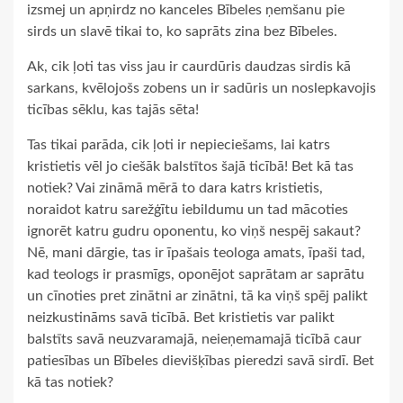
izsmej un apņirdz no kanceles Bībeles ņemšanu pie
sirds un slavē tikai to, ko saprāts zina bez Bībeles.
Ak, cik ļoti tas viss jau ir caurdūris daudzas sirdis kā
sarkans, kvēlojošs zobens un ir sadūris un noslepkavojis
ticības sēklu, kas tajās sēta!
Tas tikai parāda, cik ļoti ir nepieciešams, lai katrs
kristietis vēl jo ciešāk balstītos šajā ticībā! Bet kā tas
notiek? Vai zināmā mērā to dara katrs kristietis,
noraidot katru sarežģītu iebildumu un tad mācoties
ignorēt katru gudru oponentu, ko viņš nespēj sakaut?
Nē, mani dārgie, tas ir īpašais teologa amats, īpaši tad,
kad teologs ir prasmīgs, oponējot saprātam ar saprātu
un cīnoties pret zinātni ar zinātni, tā ka viņš spēj palikt
neizkustināms savā ticībā. Bet kristietis var palikt
balstīts savā neuzvaramajā, neieņemamajā ticībā caur
patiesības un Bībeles dievišķības pieredzi savā sirdī. Bet
kā tas notiek?