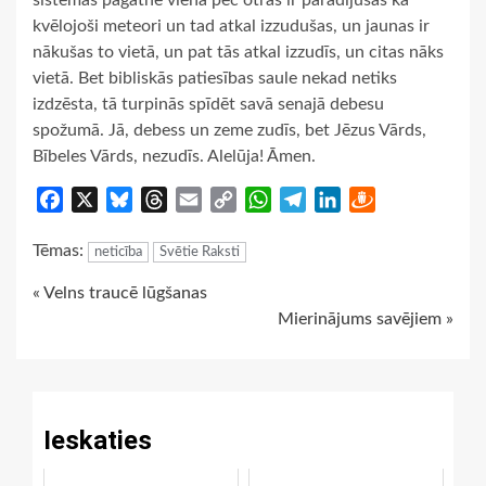
sistēmas pagātnē viena pēc otras ir parādījušās kā
kvēlojoši meteori un tad atkal izzudušas, un jaunas ir
nākušas to vietā, un pat tās atkal izzudīs, un citas nāks
vietā. Bet bibliskās patiesības saule nekad netiks
izdzēsta, tā turpinās spīdēt savā senajā debesu
spožumā. Jā, debess un zeme zudīs, bet Jēzus Vārds,
Bībeles Vārds, nezudīs. Alelūja! Āmen.
Facebook
X
Bluesky
Threads
Email
Copy
WhatsApp
Telegram
LinkedIn
Draugiem
Link
Tēmas:
neticība
Svētie Raksti
Continue
« Velns traucē lūgšanas
Mierinājums savējiem »
Reading
Ieskaties