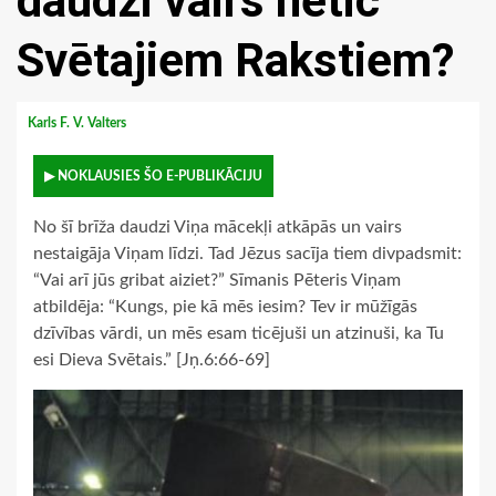
daudzi vairs netic
Svētajiem Rakstiem?
Karls F. V. Valters
▶ NOKLAUSIES ŠO E-PUBLIKĀCIJU
No šī brīža daudzi Viņa mācekļi atkāpās un vairs
nestaigāja Viņam līdzi. Tad Jēzus sacīja tiem divpadsmit:
“Vai arī jūs gribat aiziet?” Sīmanis Pēteris Viņam
atbildēja: “Kungs, pie kā mēs iesim? Tev ir mūžīgās
dzīvības vārdi, un mēs esam ticējuši un atzinuši, ka Tu
esi Dieva Svētais.” [Jņ.6:66-69]