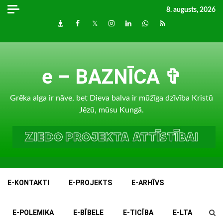
Skip
8. augusts, 2026
to
Draugiem
Facebook
Twitter
Instagram
LinkedIn
whatsapp
RSS
content
e – BAZNĪCA ✞
Grēka alga ir nāve, bet Dieva balva ir mūžīga dzīvība Kristū
Jēzū, mūsu Kungā.
E-KONTAKTI
E-PROJEKTS
E-ARHĪVS
E-POLEMIKA
E-BĪBELE
E-TICĪBA
E-LTA