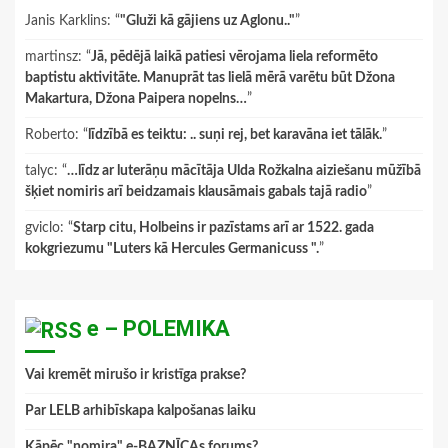
Janis Karklins
: “
"Gluži kā gājiens uz Aglonu.."
”
martinsz
: “
Jā, pēdējā laikā patiesi vērojama liela reformēto
baptistu aktivitāte. Manuprāt tas lielā mērā varētu būt Džona
Makartura, Džona Paipera nopelns…
”
Roberto
: “
līdzībā es teiktu: .. suņi rej, bet karavāna iet tālāk.
”
talyc
: “
…līdz ar luterāņu mācītāja Ulda Rožkalna aiziešanu mūžībā
šķiet nomiris arī beidzamais klausāmais gabals tajā radio
”
gviclo
: “
Starp citu, Holbeins ir pazīstams arī ar 1522. gada
kokgriezumu "Luters kā Hercules Germanicuss ".
”
e – POLEMIKA
Vai kremēt mirušo ir kristīga prakse?
Par LELB arhibīskapa kalpošanas laiku
Kāpēc "nomira" e-BAZNĪCAs forums?