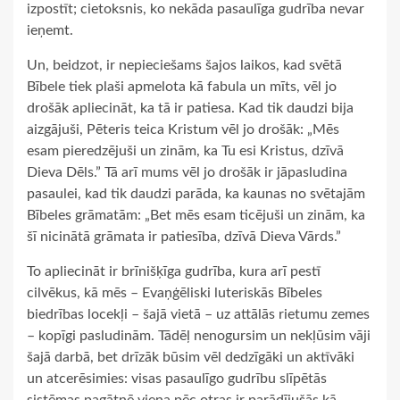
izpostīt; cietoksnis, ko nekāda pasaulīga gudrība nevar
ieņemt.
Un, beidzot, ir nepieciešams šajos laikos, kad svētā
Bībele tiek plaši apmelota kā fabula un mīts, vēl jo
drošāk apliecināt, ka tā ir patiesa. Kad tik daudzi bija
aizgājuši, Pēteris teica Kristum vēl jo drošāk: „Mēs
esam pieredzējuši un zinām, ka Tu esi Kristus, dzīvā
Dieva Dēls.” Tā arī mums vēl jo drošāk ir jāpasludina
pasaulei, kad tik daudzi parāda, ka kaunas no svētajām
Bībeles grāmatām: „Bet mēs esam ticējuši un zinām, ka
šī nicinātā grāmata ir patiesība, dzīvā Dieva Vārds.”
To apliecināt ir brīnišķīga gudrība, kura arī pestī
cilvēkus, kā mēs – Evaņģēliski luteriskās Bībeles
biedrības locekļi – šajā vietā – uz attālās rietumu zemes
– kopīgi pasludinām. Tādēļ nenogursim un nekļūsim vāji
šajā darbā, bet drīzāk būsim vēl dedzīgāki un aktīvāki
un atcerēsimies: visas pasaulīgo gudrību slīpētās