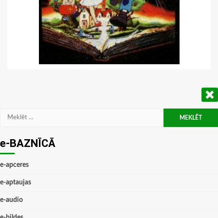
Meklēt:
e-BAZNĪCĀ
e-apceres
e-aptaujas
e-audio
e-bildes