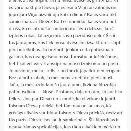
dienas aizvainojam. Tā nu mūsu dvēseles grib zināt: kā
es varu nākt pie Dieva, ja es esmu Viņu aizvainojis un
joprojām Viņu aizvainoju katru dienu? Kā es varu tikt
samierināts ar Dievu? Kad es nomiršu, kā es varu būt
drošs, ka es atradīšu samierinātu Tēvu debesīs, kurš
izpletīs rokas, lai uzņemtu savu pazudušo dēlu? Šis ir
tas jautājums, kas liek mūsu dvēselēm izsalkt un izslāpt
pēc noteiktības. To nezinot, jebkura cita patiesība ir
gaisma, kas neapgaismo mūsu tumsību ar iežēlošanos,
bet tikai vēl vairāk apstiprina mūsu izmisumu un postu.
To nezinot, mūsu sirdis ir un tām ir jāpaliek nemierīgām.
Bez tā būtu labāk, ja mēs nemaz nebūtu piedzimuši.
Taču, ja mēs uzdodam šo jautājumu, ikviena filozofija –
pat mūsdienu –, klusē. Protams, daļa no tām, kā jau tika
teikts, zina par Dievu un skandē, ka cilvēkam ir jābūt
taisnam Dieva priekšā, bet tām nav ne jausmas, kā
grēcīgs cilvēks var tikt attaisnots Dieva priekšā, nedz arī
tās pazīst Dievu, kas jau ir samierināts. Šīs filozofijas ir
neatvairāmas spekulācijas, kas rāda cilvēkiem mērķi un