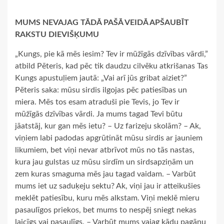
MUMS NEVAJAG TĀDĀ PAŠĀ VEIDĀ APŠAUBĪT
RAKSTU DIEVIŠĶUMU
„Kungs, pie kā mēs iesim? Tev ir mūžīgās dzīvības vārdi,”
atbild Pēteris, kad pēc tik daudzu cilvēku atkrišanas Tas
Kungs apustuļiem jautā: „Vai arī jūs gribat aiziet?”
Pēteris saka: mūsu sirdis ilgojas pēc patiesības un
miera. Mēs tos esam atraduši pie Tevis, jo Tev ir
mūžīgās dzīvības vārdi. Ja mums tagad Tevi būtu
jāatstāj, kur gan mēs ietu? – Uz farizeju skolām? – Ak,
viņiem labi padodas apgrūtināt mūsu sirdis ar jauniem
likumiem, bet viņi nevar atbrīvot mūs no tās nastas,
kura jau gulstas uz mūsu sirdīm un sirdsapziņām un
zem kuras smaguma mēs jau tagad vaidam. – Varbūt
mums iet uz saduķeju sektu? Ak, viņi jau ir atteikušies
meklēt patiesību, kuru mēs alkstam. Viņi meklē mieru
pasaulīgos priekos, bet mums to nespēj sniegt nekas
laicīgs vai pasaulīgs. – Varbūt mums vajag kādu pagānu