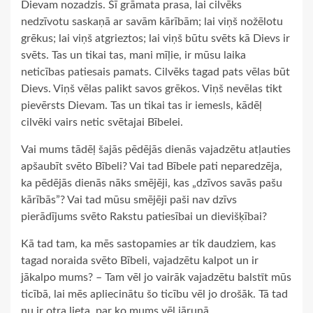
Dievam nozadzis. Šī grāmata prasa, lai cilvēks
nedzīvotu saskaņā ar savām kārībām; lai viņš nožēlotu
grēkus; lai viņš atgrieztos; lai viņš būtu svēts kā Dievs ir
svēts. Tas un tikai tas, mani mīļie, ir mūsu laika
neticības patiesais pamats. Cilvēks tagad pats vēlas būt
Dievs. Viņš vēlas palikt savos grēkos. Viņš nevēlas tikt
pievērsts Dievam. Tas un tikai tas ir iemesls, kādēļ
cilvēki vairs netic svētajai Bībelei.
Vai mums tādēļ šajās pēdējās dienās vajadzētu atļauties
apšaubīt svēto Bībeli? Vai tad Bībele pati neparedzēja,
ka pēdējās dienās nāks smējēji, kas „dzīvos savās pašu
kārībās”? Vai tad mūsu smējēji paši nav dzīvs
pierādījums svēto Rakstu patiesībai un dievišķībai?
Kā tad tam, ka mēs sastopamies ar tik daudziem, kas
tagad noraida svēto Bībeli, vajadzētu kalpot un ir
jākalpo mums? – Tam vēl jo vairāk vajadzētu balstīt mūs
ticībā, lai mēs apliecinātu šo ticību vēl jo drošāk. Tā tad
nu ir otra lieta, par ko mums vēl jārunā.