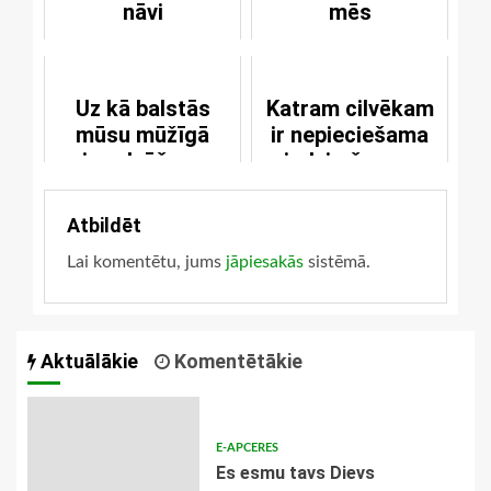
nāvi
mēs
Uz kā balstās
Katram cilvēkam
mūsu mūžīgā
ir nepieciešama
izredzēšana
piedzimšana no
augšienes
Atbildēt
Lai komentētu, jums
jāpiesakās
sistēmā.
Aktuālākie
Komentētākie
E-APCERES
Es esmu tavs Dievs