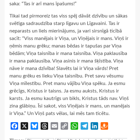
saka: “Tas ir arī mans īpašums!”
Tikai tad pirmoreiz tas viss spēj dāvāt dzīvību un sākas
svētīga sadraudzība starp līgavu un Līgavaini. Tas ir
neparasts un liels mierinājums, ja vari sirsnīgā ticībā
sacīt: “Viss manējais ir Viņa, un Viņējais ir mans. Viņš ir
ņēmis manu grēku; manas bēdas ir tapušas par Viņa
bēdām; Viņa taisnība ir mana taisnība. Viņa paklausība
ir mana paklausība. Viņa asinis ir mana šķīstība. Viņa
nāve ir mana dzīvība! Slavēts lai ir Viņa vārds! Pret
manu grēku es lieku Viņa taisnību. Pret savu vēsumu
Viņa mīlestību. Pret manu vājību Viņa spēku. Ja esmu
grēcīgs, Kristus ir taisns. Ja esmu auksts, Kristus ir
karsts. Ja esmu kautrīgs un bikls, Kristus tāds nav. Viņš
zina glābiņu. Īsi sakot, viss Viņējais ir mans, un manējais
ir Viņa.” Un Viņš pats vēlas, lai mēs tam ticētu.
Facebook
X
Bluesky
Threads
Email
Copy
WhatsApp
Telegram
LinkedIn
Draugiem
Link