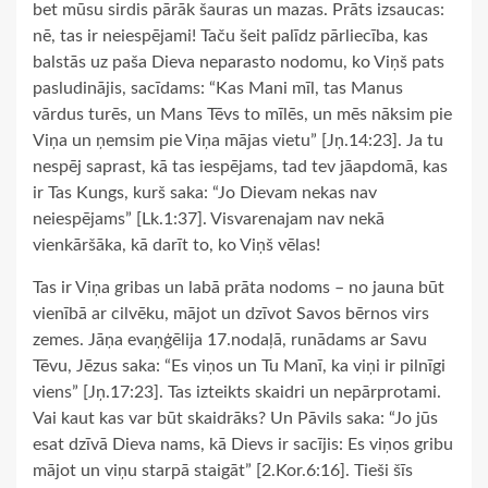
bet mūsu sirdis pārāk šauras un mazas. Prāts izsaucas:
nē, tas ir neiespējami! Taču šeit palīdz pārliecība, kas
balstās uz paša Dieva neparasto nodomu, ko Viņš pats
pasludinājis, sacīdams: “Kas Mani mīl, tas Manus
vārdus turēs, un Mans Tēvs to mīlēs, un mēs nāksim pie
Viņa un ņemsim pie Viņa mājas vietu” [Jņ.14:23]. Ja tu
nespēj saprast, kā tas iespējams, tad tev jāapdomā, kas
ir Tas Kungs, kurš saka: “Jo Dievam nekas nav
neiespējams” [Lk.1:37]. Visvarenajam nav nekā
vienkāršāka, kā darīt to, ko Viņš vēlas!
Tas ir Viņa gribas un labā prāta nodoms – no jauna būt
vienībā ar cilvēku, mājot un dzīvot Savos bērnos virs
zemes. Jāņa evaņģēlija 17.nodaļā, runādams ar Savu
Tēvu, Jēzus saka: “Es viņos un Tu Manī, ka viņi ir pilnīgi
viens” [Jņ.17:23]. Tas izteikts skaidri un nepārprotami.
Vai kaut kas var būt skaidrāks? Un Pāvils saka: “Jo jūs
esat dzīvā Dieva nams, kā Dievs ir sacījis: Es viņos gribu
mājot un viņu starpā staigāt” [2.Kor.6:16]. Tieši šīs