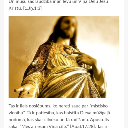
Un mūsu sadraudzība ir ar Tēvu un Viņa Dēlu Jēzu
Kristu. [1.Jņ.1:3]
Tas ir liels noslēpums, ko nereti sauc par “mistisko
vienību”. Tā ir patiesība, kas balstīta Dieva mūžīgajā
nodomā, kas skar cilvēku un tā radīšanu. Apustulis
saka: “Mēs arī esam Viņa cilts” [Ap.d.17:28]. Tas ir