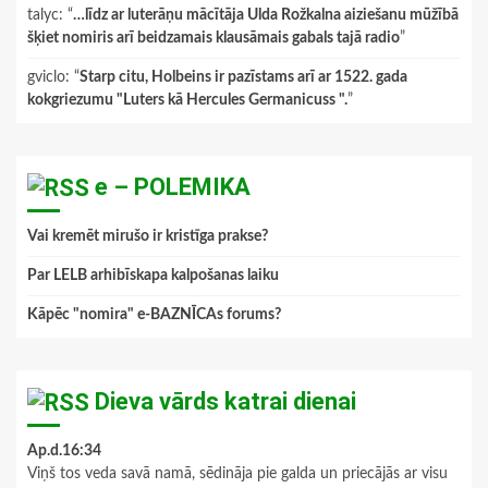
talyc
: “
…līdz ar luterāņu mācītāja Ulda Rožkalna aiziešanu mūžībā
šķiet nomiris arī beidzamais klausāmais gabals tajā radio
”
gviclo
: “
Starp citu, Holbeins ir pazīstams arī ar 1522. gada
kokgriezumu "Luters kā Hercules Germanicuss ".
”
e – POLEMIKA
Vai kremēt mirušo ir kristīga prakse?
Par LELB arhibīskapa kalpošanas laiku
Kāpēc "nomira" e-BAZNĪCAs forums?
Dieva vārds katrai dienai
Ap.d.16:34
Viņš tos veda savā namā, sēdināja pie galda un priecājās ar visu