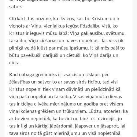
saturs!
Otrkārt, tas nozīmē, ka ikviens, kas tic Kristum un ir
vienots ar Viņu, vienlaikus iegūst līdzdalību visā, ko
Kristus ir ieguvis mūsu labā: Viņa paklausību, svētumu,
taisnību, Viņa ciešanas un nāves nopelnus. Tas viss tik
pilnīgā veidā kļūst par mūsu īpašumu, it kā mēs paši to
būtu paveikuši, darījuši un cietuši, ko Viņš darīja un
cieta.
Kad nabaga grēcinieks ir izsalcis un izslāpis pēc
žēlastības un satver to ar savas sirds ticību, tad visi
Kristus nopelni tiek viņam dāvināti un pielīdzināti kā
viņa paša nopelni un taisnība. Visas viņa mūža dienas
tas ir ticīga cilvēka mierinājums un godība pret visiem
viņa ikdienas grēkiem un trūkumiem. Lūdzu, atceries, ka
ar to vien nepietiek, ka to zini un bieži esi dzirdējis, jo
tas ir ilgi un kārtīgi jāpārdomā, jāapsver un jāsaprot, lai
tava sirds no tā gūst mierinājumu un visā nopietnībā