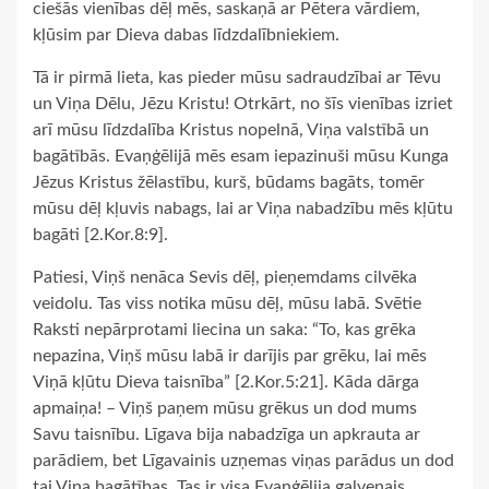
ciešās vienības dēļ mēs, saskaņā ar Pētera vārdiem,
kļūsim par Dieva dabas līdzdalībniekiem.
Tā ir pirmā lieta, kas pieder mūsu sadraudzībai ar Tēvu
un Viņa Dēlu, Jēzu Kristu! Otrkārt, no šīs vienības izriet
arī mūsu līdzdalība Kristus nopelnā, Viņa valstībā un
bagātībās. Evaņģēlijā mēs esam iepazinuši mūsu Kunga
Jēzus Kristus žēlastību, kurš, būdams bagāts, tomēr
mūsu dēļ kļuvis nabags, lai ar Viņa nabadzību mēs kļūtu
bagāti [2.Kor.8:9].
Patiesi, Viņš nenāca Sevis dēļ, pieņemdams cilvēka
veidolu. Tas viss notika mūsu dēļ, mūsu labā. Svētie
Raksti nepārprotami liecina un saka: “To, kas grēka
nepazina, Viņš mūsu labā ir darījis par grēku, lai mēs
Viņā kļūtu Dieva taisnība” [2.Kor.5:21]. Kāda dārga
apmaiņa! – Viņš paņem mūsu grēkus un dod mums
Savu taisnību. Līgava bija nabadzīga un apkrauta ar
parādiem, bet Līgavainis uzņemas viņas parādus un dod
tai Viņa bagātības. Tas ir visa Evaņģēlija galvenais