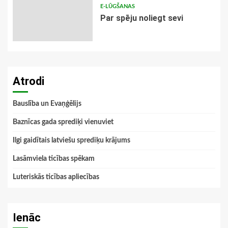
E-LŪGŠANAS
Par spēju noliegt sevi
Atrodi
Bauslība un Evaņģēlijs
Baznīcas gada sprediķi vienuviet
Ilgi gaidītais latviešu sprediķu krājums
Lasāmviela ticības spēkam
Luteriskās ticības apliecības
Ienāc