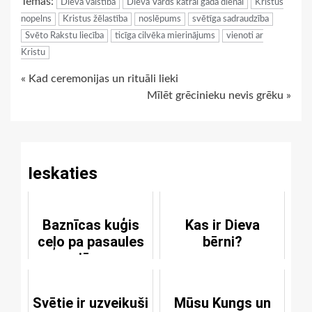
Tēmas:
Dieva valstība
Dieva Vārds katrai gada dienai
Kristus
nopelns
Kristus žēlastība
noslēpums
svētīga sadraudzība
Svēto Rakstu liecība
ticīga cilvēka mierinājums
vienoti ar
Kristu
Continue
« Kad ceremonijas un rituāli lieki
Mīlēt grēcinieku nevis grēku »
Reading
Ieskaties
Baznīcas kuģis
Kas ir Dieva
ceļo pa pasaules
bērni?
jūru
Svētie ir uzveikuši
Mūsu Kungs un