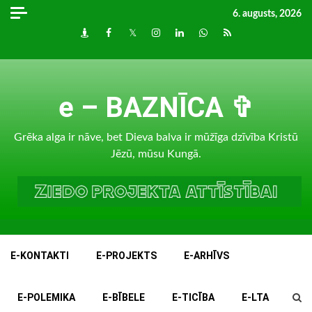
Skip
6. augusts, 2026
to
Draugiem
Facebook
Twitter
Instagram
LinkedIn
whatsapp
RSS
content
e – BAZNĪCA ✞
Grēka alga ir nāve, bet Dieva balva ir mūžīga dzīvība Kristū
Jēzū, mūsu Kungā.
E-KONTAKTI
E-PROJEKTS
E-ARHĪVS
E-POLEMIKA
E-BĪBELE
E-TICĪBA
E-LTA