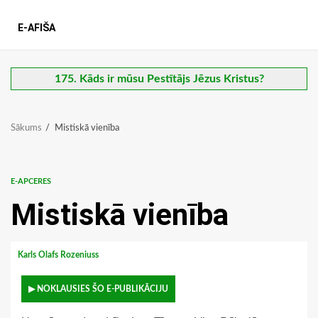
E-AFIŠA
175. Kāds ir mūsu Pestītājs Jēzus Kristus?
Sākums
Mistiskā vienība
E-APCERES
Mistiskā vienība
Karls Olafs Rozeniuss
▶ NOKLAUSIES ŠO E-PUBLIKĀCIJU