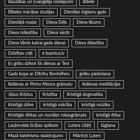
Bauslības un Evaņģēlija noslēpumi
Bībele
Bībeles mācības studijas
Dienišķo lūgšanu gads
Dienišķā maize
Dieva Dēls
Dieva likums
Dieva mīlestība
Dieva vārds
Dieva Vārds katrai gada dienai
Dieva žēlastība
Dzīvības ceļš
e-baznica.lv
Es gribu dzīvot šīs dienas ar Tevi
Gads kopa ar Dītrihu Bonhēferu
grēku piedošana
Ikdienas ar Pirmo Mozus grāmatu
Ikdienas meditācijas
Jēzus Kristus
Kristība
Kristīgā dogmatika
Kristīgā dzīve
kristīgā mācība
kristīgā mūzika
Kristīgās ētikas un morāles rokasgrāmata
kristīgā ētika
Lasāmviela ticības spēkam
Lutera citāti
lūgšana
Mazā katehisma skaidrojums
Mārtiņš Luters