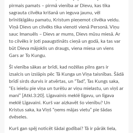
pirmais pamats – pirmā vienība ar Dievu, kas tika
sagrauta cilvēka krišanā un ieguva jaunu, vēl
brīnišķīgāku pamatu, Kristum pieņemot cilvēka veidu.
Viņā Dievs un cilvēks tika vienoti vienā Personā. Viņu
sauc Imanuēls – Dievs ar mums, Dievs mūsu miesā. Ar
to cilvēks ir ļoti paaugstināts cieņā un godā, ka tas var
būt Dieva mājoklis un draugs, viena miesa un viens
Gars ar To Kungu.
Šī vienība sākas ar brīdi, kad nožēlas pilns gars ir
izsalcis un izslāpis pēc Tā Kunga un Viņa taisnības. Šādā
brīdī sirds durvis ir atvērtas, un “Tad”, Tas Kungs saka,
“Es ieiešu pie viņa un turēšu ar viņu mielastu, un viņš ar
mani” [Atkl.3:20]. Līgavainis meklē līgavu, un līgava
meklē Līgavaini. Kurš var aizkavēt šo vienību? Un
Kristus saka, ka Viņš “ņems mājas vietu” pie šādas
dvēseles.
Kurš gan spēj noticēt šādai godībai? Tā ir pārāk liela,