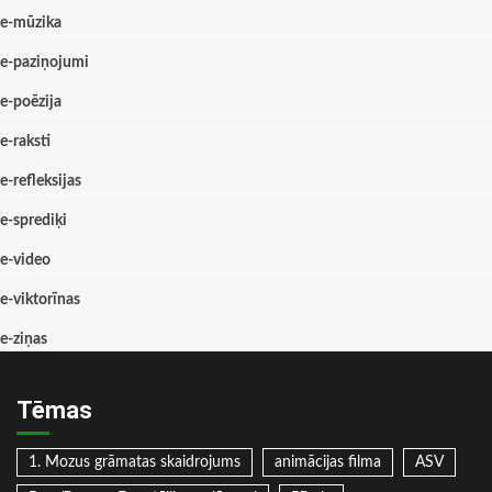
e-mūzika
e-paziņojumi
e-poēzija
e-raksti
e-refleksijas
e-sprediķi
e-video
e-viktorīnas
e-ziņas
Tēmas
1. Mozus grāmatas skaidrojums
animācijas filma
ASV