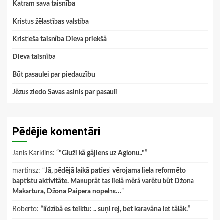
Katram sava taisnība
Kristus žēlastības valstība
Kristieša taisnība Dieva priekšā
Dieva taisnība
Būt pasaulei par piedauzību
Jēzus ziedo Savas asinis par pasauli
Pēdējie komentāri
Janis Karklins
: “
"Gluži kā gājiens uz Aglonu.."
”
martinsz
: “
Jā, pēdējā laikā patiesi vērojama liela reformēto
baptistu aktivitāte. Manuprāt tas lielā mērā varētu būt Džona
Makartura, Džona Paipera nopelns…
”
Roberto
: “
līdzībā es teiktu: .. suņi rej, bet karavāna iet tālāk.
”