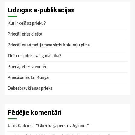
Līdzīgās e-publikācijas
Kur ir ceļš uz prieku?
Priecājieties ciešot
Priecājies arī tad, ja tava sirds ir skumju pilna
Ticība – prieks vai garlaicība?
Priecājieties vienmēr!
Priecāšanās Tai Kungā
Debesbraukšanas prieks
Pēdējie komentāri
Janis Karklins
: “
"Gluži kā gājiens uz Aglonu.."
”