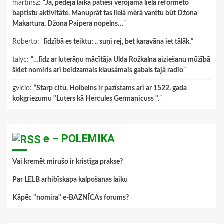
martinsz
: “
Jā, pēdējā laikā patiesi vērojama liela reformēto
baptistu aktivitāte. Manuprāt tas lielā mērā varētu būt Džona
Makartura, Džona Paipera nopelns…
”
Roberto
: “
līdzībā es teiktu: .. suņi rej, bet karavāna iet tālāk.
”
talyc
: “
…līdz ar luterāņu mācītāja Ulda Rožkalna aiziešanu mūžībā
šķiet nomiris arī beidzamais klausāmais gabals tajā radio
”
gviclo
: “
Starp citu, Holbeins ir pazīstams arī ar 1522. gada
kokgriezumu "Luters kā Hercules Germanicuss ".
”
e – POLEMIKA
Vai kremēt mirušo ir kristīga prakse?
Par LELB arhibīskapa kalpošanas laiku
Kāpēc "nomira" e-BAZNĪCAs forums?