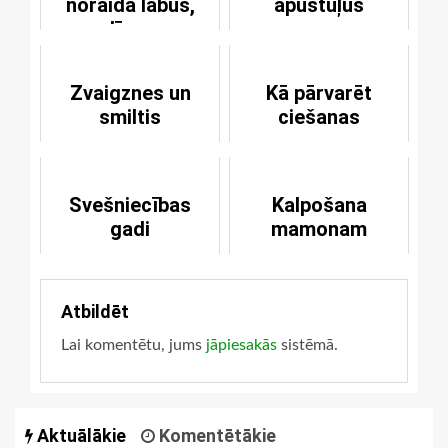
noraida labus,
apustuļus
godīgus un
svētus cilvēkus
Zvaigznes un
Kā pārvarēt
smiltis
ciešanas
Svešniecības
Kalpošana
gadi
mamonam
Atbildēt
Lai komentētu, jums
jāpiesakās
sistēmā.
Aktuālākie
Komentētākie