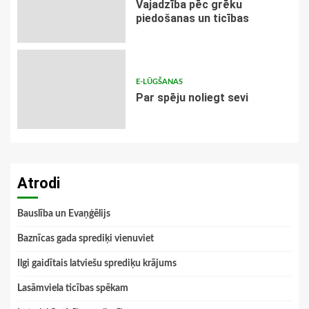
Vajadzība pēc grēku
piedošanas un ticības
E-LŪGŠANAS
Par spēju noliegt sevi
Atrodi
Bauslība un Evaņģēlijs
Baznīcas gada sprediķi vienuviet
Ilgi gaidītais latviešu sprediķu krājums
Lasāmviela ticības spēkam