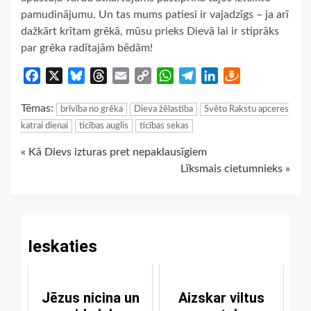
pamudinājumu. Un tas mums patiesi ir vajadzīgs – ja arī
dažkārt krītam grēkā, mūsu prieks Dievā lai ir stiprāks
par grēka radītajām bēdām!
Facebook
X
Bluesky
Threads
Email
Copy
WhatsApp
Telegram
LinkedIn
Draugiem
Link
Tēmas:
brīvība no grēka
Dieva žēlastība
Svēto Rakstu apceres
katrai dienai
ticības auglis
ticības sekas
Continue
« Kā Dievs izturas pret nepaklausīgiem
Līksmais cietumnieks »
Reading
Ieskaties
Jēzus nicina un
Aizskar viltus