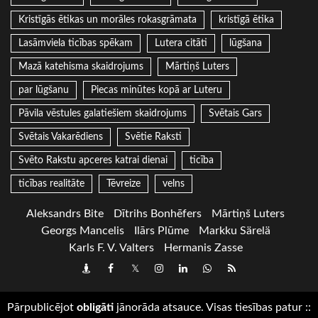
Kristīgās ētikas un morāles rokasgrāmata
kristīgā ētika
Lasāmviela ticības spēkam
Lutera citāti
lūgšana
Mazā katehisma skaidrojums
Mārtiņš Luters
par lūgšanu
Piecas minūtes kopā ar Luteru
Pāvila vēstules galatiešiem skaidrojums
Svētais Gars
Svētais Vakarēdiens
Svētie Raksti
Svēto Rakstu apceres katrai dienai
ticība
ticības realitāte
Tēvreize
velns
Aleksandrs Bite
Dītrihs Bonhēfers
Mārtiņš Luters
Georgs Mancelis
Ilārs Plūme
Markku Särelä
Karls F. V. Valters
Hermanis Zasse
Draugiem
Facebook
Twitter
Instagram
LinkedIn
whatsapp
RSS
Pārpublicējot
obligāti
jānorāda atsauce. Visas tiesības patur
::