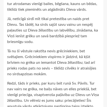
tur atrodamas vienīgi bailes, bēgšana, kauns un bēdas,
tiklīdz tiek pieminēts un atgādināts Dieva vārds.
Jā, neticīgā sirdī mīt tikai pretestība un naids pret
Dievu. Tas tādēļ, ka sirds sajūt savu vainu un nespēj
paļauties uz Dieva žēlastību un labvēlību, zinādama, ka
Viņš ienīst grēku un savā bardzībā piespriež tam
briesmīgu sodu.
Tā nu šī vēstule rakstīta nevis grēciniekiem, bet
svētajiem. Grēciniekiem vispirms ir jādzird, kā kļūt
brīviem no grēka un iemantot Dieva žēlastību; tad arī
prieks rodas pats no sevis – tiklīdz cilvēks ir atraisījies
no sirdsapziņas mokām.
Redzi, tāds ir prieks, par kuru šeit runā Sv. Pāvils. Tur
nav vairs ne grēka, ne baiļu nāves un elles priekšā, bet
vienīgi priecīga, visaptveroša paļāvība uz Dievu un Viņa
žēlastību. Un vēlreiz es jums saku: priecājieties! Šis
apustuļa vārdu atkārtojums pastiprina tajos izteikto