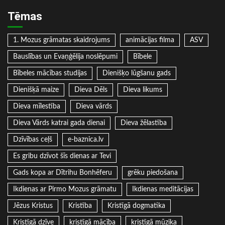
Tēmas
1. Mozus grāmatas skaidrojums
animācijas filma
ASV
Bauslības un Evaņģēlija noslēpumi
Bībele
Bībeles mācības studijas
Dienišķo lūgšanu gads
Dienišķā maize
Dieva Dēls
Dieva likums
Dieva mīlestība
Dieva vārds
Dieva Vārds katrai gada dienai
Dieva žēlastība
Dzīvības ceļš
e-baznica.lv
Es gribu dzīvot šīs dienas ar Tevi
Gads kopa ar Dītrihu Bonhēferu
grēku piedošana
Ikdienas ar Pirmo Mozus grāmatu
Ikdienas meditācijas
Jēzus Kristus
Kristība
Kristīgā dogmatika
Kristīgā dzīve
kristīgā mācība
kristīgā mūzika