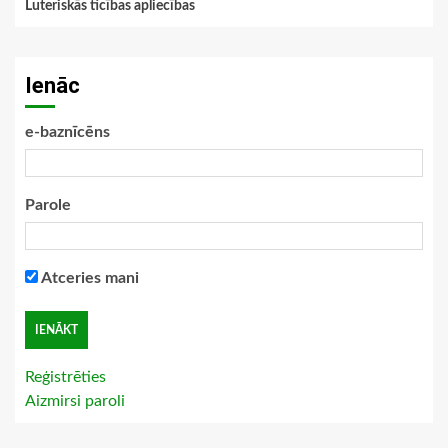
Luteriskās ticības apliecības
Ienāc
e-baznīcēns
Parole
Atceries mani
Reģistrēties
Aizmirsi paroli