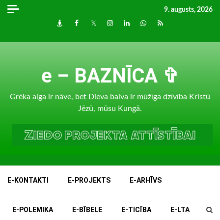
Skip
9. augusts, 2026
to
Draugiem
Facebook
Twitter
Instagram
LinkedIn
whatsapp
RSS
content
e – BAZNĪCA ✞
Grēka alga ir nāve, bet Dieva balva ir mūžīga dzīvība Kristū
Jēzū, mūsu Kungā.
E-KONTAKTI
E-PROJEKTS
E-ARHĪVS
E-POLEMIKA
E-BĪBELE
E-TICĪBA
E-LTA