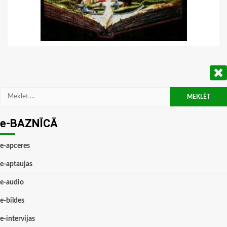
Meklēt:
e-BAZNĪCĀ
e-apceres
e-aptaujas
e-audio
e-bildes
e-intervijas