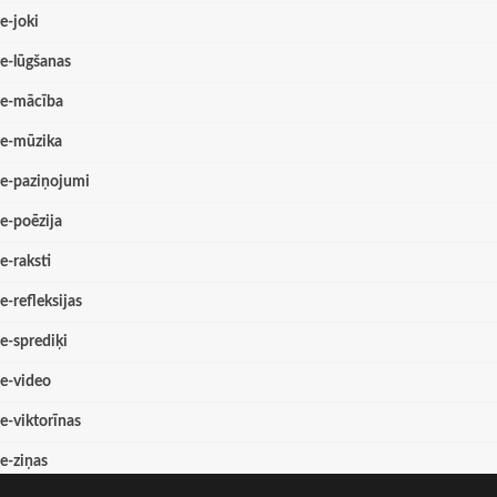
e-joki
e-lūgšanas
e-mācība
e-mūzika
e-paziņojumi
e-poēzija
e-raksti
e-refleksijas
e-sprediķi
e-video
e-viktorīnas
e-ziņas