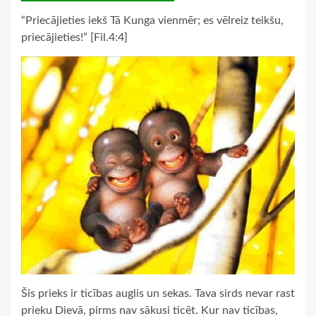
“Priecājieties iekš Tā Kunga vienmēr; es vēlreiz teikšu,
priecājieties!” [Fil.4:4]
Šis prieks ir ticības auglis un sekas. Tava sirds nevar rast
prieku Dievā, pirms nav sākusi ticēt. Kur nav ticības,