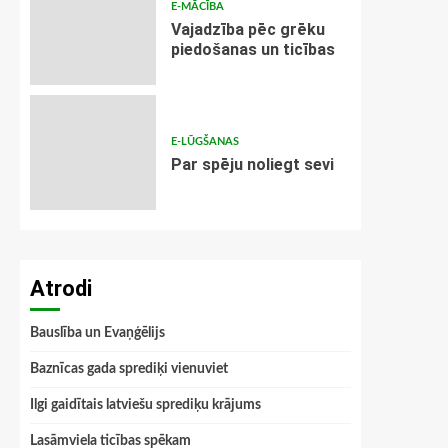
E-MĀCĪBA
Vajadzība pēc grēku
piedošanas un ticības
E-LŪGŠANAS
Par spēju noliegt sevi
Atrodi
Bauslība un Evaņģēlijs
Baznīcas gada sprediķi vienuviet
Ilgi gaidītais latviešu sprediķu krājums
Lasāmviela ticības spēkam