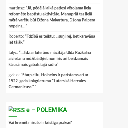
martinsz
: “
Jā, pēdējā laikā patiesi vērojama liela
reformēto baptistu aktivitāte. Manuprāt tas lielā
mērā varētu būt Džona Makartura, Džona Paipera
nopelns…
”
Roberto
: “
līdzībā es teiktu: .. suņi rej, bet karavāna
iet tālāk.
”
talyc
: “
…līdz ar luterāņu mācītāja Ulda Rožkalna
aiziešanu mūžībā šķiet nomiris arī beidzamais
klausāmais gabals tajā radio
”
gviclo
: “
Starp citu, Holbeins ir pazīstams arī ar
1522. gada kokgriezumu "Luters kā Hercules
Germanicuss ".
”
e – POLEMIKA
Vai kremēt mirušo ir kristīga prakse?