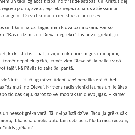
iem un tiku izglābts ticībā, no tīras žēlastības, un Kristus dēļ
t ieguvu jaunu, svētu, iepriekš nepazītu sirds attieksmi un
irsnīgi mīl Dieva likumu un ienīst visu ļauno sevī.
ājos un tīksminājos, tagad man kļuva par mokām. Par šo
: “Kas ir dzimis no Dieva, negrēko.” Tas nevar grēkot, jo
zēt, ka kristietis – pat ja viņu moka briesmīgi kārdinājumi,
– tomēr nepaliek grēkā, kamēr vien Dieva sēkla paliek viņā.
vot tajā”, kā Pāvils to saka šai pantā.
n viņš krīt – it kā ugunī vai ūdenī, viņš nepaliks grēkā, bet
kas “dzimuši no Dieva”. Kritiens radīs vienīgi jaunas un lielākas
labo ticības ceļu, darot to vēl modrāk un dievbijīgāk, – kamēr
s un neesot grēka varā. Tā ir viņa īstā dzīve. Taču, ja grēks sāk
nemieru, it kā ienaidnieks būtu tam uzbrucis. No tā mēs redzam,
ir “miris grēkam”.