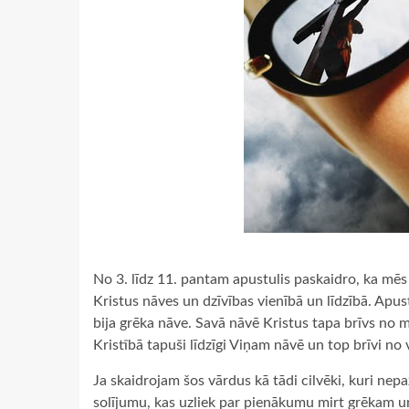
No 3. līdz 11. pantam apustulis paskaidro, ka mē
Kristus nāves un dzīvības vienībā un līdzībā. Apus
bija grēka nāve. Savā nāvē Kristus tapa brīvs no mū
Kristībā tapuši līdzīgi Viņam nāvē un top brīvi no 
Ja skaidrojam šos vārdus kā tādi cilvēki, kuri nep
solījumu, kas uzliek par pienākumu mirt grēkam u