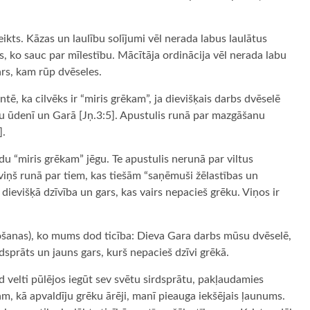
teikts. Kāzas un laulību solījumi vēl nerada labus laulātus
s, ko sauc par mīlestību. Mācītāja ordinācija vēl nerada labu
ars, kam rūp dvēseles.
tē, ka cilvēks ir “miris grēkam”, ja dievišķais darbs dvēselē
nu ūdenī un Garā [Jņ.3:5]. Apustulis runā par mazgāšanu
].
 “miris grēkam” jēgu. Te apustulis nerunā par viltus
et viņš runā par tiem, kas tiešām “saņēmuši žēlastības un
dievišķā dzīvība un gars, kas vairs nepacieš grēku. Viņos ir
edošanas), ko mums dod ticība: Dieva Gara darbs mūsu dvēselē,
sprāts un jauns gars, kurš nepacieš dzīvi grēkā.
ad velti pūlējos iegūt sev svētu sirdsprātu, pakļaudamies
am, kā apvaldīju grēku ārēji, manī pieauga iekšējais ļaunums.