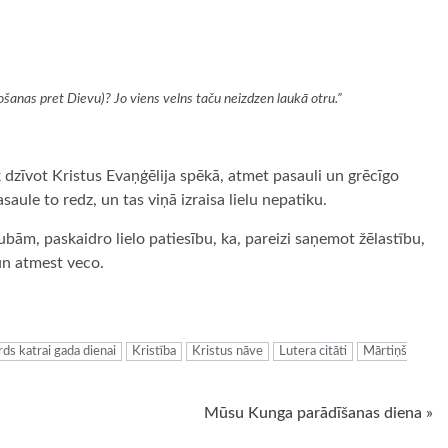
košanas pret Dievu)? Jo viens velns taču neizdzen laukā otru.”
k dzīvot Kristus Evaņģēlija spēkā, atmet pasauli un grēcīgo
Pasaule to redz, un tas viņā izraisa lielu nepatiku.
bām, paskaidro lielo patiesību, ka, pareizi saņemot žēlastību,
un atmest veco.
ugiem
ds katrai gada dienai
Kristība
Kristus nāve
Lutera citāti
Mārtiņš
Mūsu Kunga parādīšanas diena »