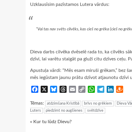
Uzklausīsim pazīstamos Lutera vārdus:
“Vai tas nav svēts cilvēks, kas cieš no grēka (cieš no grē
Dieva darbs cilvēka dvēselē rada to, ka cilvēks sā
dzīvi, lai varētu staigāt pa gluži citu dzīves ceļu. 
Apustuļa vārdi: “Mēs esam miruši grēkam,” bez šau
mēs iegūstam jaunu prātu dzīvot atjaunotu dzīvi 
Facebook
X
Bluesky
Threads
Email
Copy
WhatsApp
Telegram
LinkedIn
Dra
Link
Tēmas:
atdzimšana Kristībā
brīvs no grēkiem
Dieva Vār
Luters
piedzimt no augšienes
svētdzīve
Continue
« Kur tu lūdz Dievu?