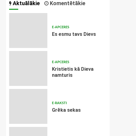
Aktuālākie
Komentētākie
E-APCERES
Es esmu tavs Dievs
E-APCERES
Kristietis kā Dieva
namturis
E-RAKSTI
Grēka sekas