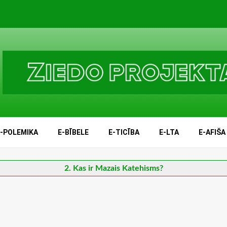
E-POLEMIKA
E-BĪBELE
E-TICĪBA
E-LTA
E-AFIŠA
2. Kas ir Mazais Katehisms?