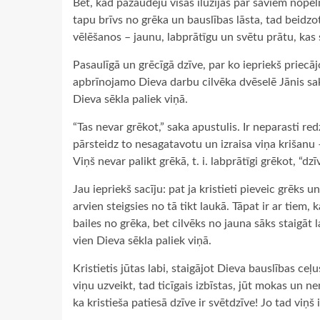
Bet, kad pazaudēju visas ilūzijas par saviem nopeln
tapu brīvs no grēka un bauslības lāsta, tad beidzo
vēlēšanos – jaunu, labprātīgu un svētu prātu, kas s
Pasaulīgā un grēcīgā dzīve, par ko iepriekš priec
apbrīnojamo Dieva darbu cilvēka dvēselē Jānis saka
Dieva sēkla paliek viņā.
“Tas nevar grēkot,” saka apustulis. Ir neparasti red
pārsteidz to nesagatavotu un izraisa viņa krišanu 
Viņš nevar palikt grēkā, t. i. labprātīgi grēkot, “dzī
Jau iepriekš sacīju: pat ja kristieti pieveic grēks u
arvien steigsies no tā tikt laukā. Tāpat ir ar tiem, 
bailes no grēka, bet cilvēks no jauna sāks staigāt 
vien Dieva sēkla paliek viņā.
Kristietis jūtas labi, staigājot Dieva bauslības ceļu
viņu uzveikt, tad ticīgais izbīstas, jūt mokas un 
ka kristieša patiesā dzīve ir svētdzīve! Jo tad viņš 