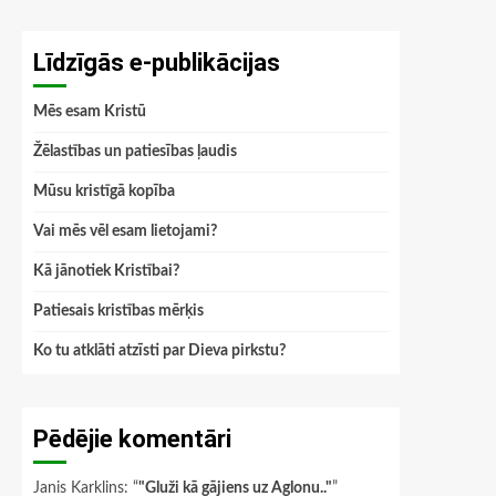
Līdzīgās e-publikācijas
Mēs esam Kristū
Žēlastības un patiesības ļaudis
Mūsu kristīgā kopība
Vai mēs vēl esam lietojami?
Kā jānotiek Kristībai?
Patiesais kristības mērķis
Ko tu atklāti atzīsti par Dieva pirkstu?
Pēdējie komentāri
Janis Karklins
: “
"Gluži kā gājiens uz Aglonu.."
”