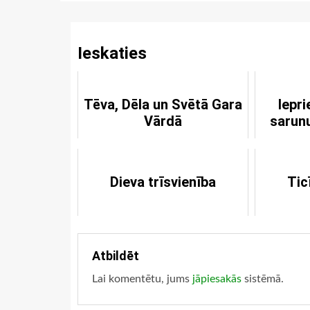
Reading
Ieskaties
Tēva, Dēla un Svētā Gara
Iepr
Vārdā
sarun
m
Dieva trīsvienība
Tic
Atbildēt
Lai komentētu, jums
jāpiesakās
sistēmā.