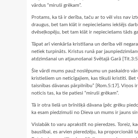
vārdus “miruši grēkam”.
Protams, ka tā ir derība, taču ar to vēl viss nav iz
draugus, bet tam klāt ir nepieciešams iekšējs darb
dvēseļkopēju, bet tam klāt ir nepieciešams tāds g
Tāpat arī vienkārša kristīšana un derība vēl negaran
netiek turpināts. Kristus runā par jaunpiedzimša
atdzimšanai un atjaunošanai Svētajā Garā [Tit.3:5
Šie vārdi mums pauž noslēpumu un paskaidro vārdu
kristiešiem un neticīgajiem, kas tikuši kristīti. B
taisnības dāvanas pārpilnību” [Rom.5:17]. Viņos ir 
noticis tas, ka tie patiesi “miruši grēkam”.
Tā ir otra lielā un brīnišķā dāvana (pēc grēku pi
ka esam piedzimuši no Dieva un mums ir jauns sird
Vislabāk to varu aprakstīt no pieredzes. Toreiz, k
bauslībai, es arvien pieredzēju, ka proporcionāli t