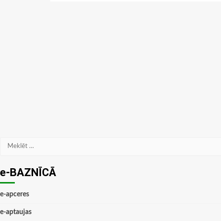
Meklēt:
e-BAZNĪCĀ
e-apceres
e-aptaujas