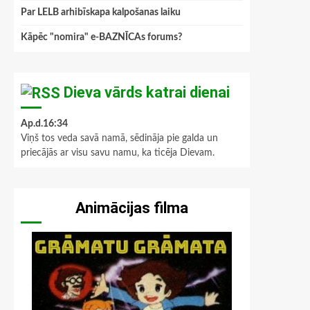
Par LELB arhibīskapa kalpošanas laiku
Kāpēc "nomira" e-BAZNĪCAs forums?
Dieva vārds katrai dienai
Ap.d.16:34
Viņš tos veda savā namā, sēdināja pie galda un
priecājās ar visu savu namu, ka ticēja Dievam.
Animācijas filma