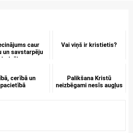
iecinājums caur
Vai viņš ir kristietis?
u un savstarpēju
ierinājumu
ībā, cerībā un
Palikšana Kristū
pacietībā
neizbēgami nesīs augļus