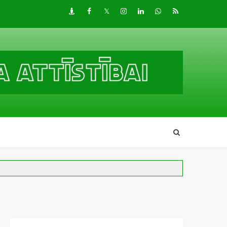
Draugiem
Facebook
Twitter
Instagram
LinkedIn
whatsapp
RSS