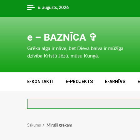
Skip
6. augusts, 2026
to
content
e – BAZNĪCA ✞
Grēka alga ir nāve, bet Dieva balva ir mūžīga
dzīvība Kristū Jēzū, mūsu Kungā.
E-KONTAKTI
E-PROJEKTS
E-ARHĪVS
Sākums
Miruši grēkam