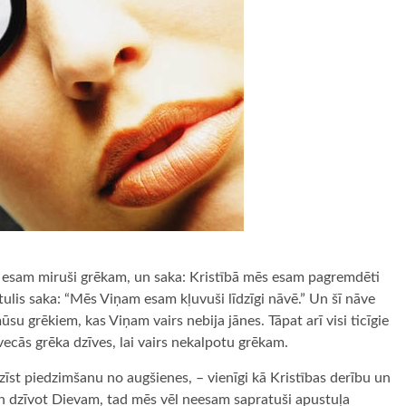
s esam miruši grēkam, un saka: Kristībā mēs esam pagremdēti
tulis saka: “Mēs Viņam esam kļuvuši līdzīgi nāvē.” Un šī nāve
su grēkiem, kas Viņam vairs nebija jānes. Tāpat arī visi ticīgie
vecās grēka dzīves, lai vairs nekalpotu grēkam.
azīst piedzimšanu no augšienes, – vienīgi kā Kristības derību un
n dzīvot Dievam, tad mēs vēl neesam sapratuši apustuļa