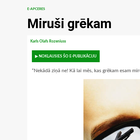
E-APCERES
Miruši grēkam
Karls Olafs Rozeniuss
▶ NOKLAUSIES ŠO E-PUBLIKĀCIJU
“Nekādā ziņā ne! Kā lai mēs, kas grēkam esam miru