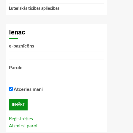
Luteriskās ticības apliecības
Ienāc
e-baznīcēns
Parole
Atceries mani
Reģistrēties
Aizmirsi paroli