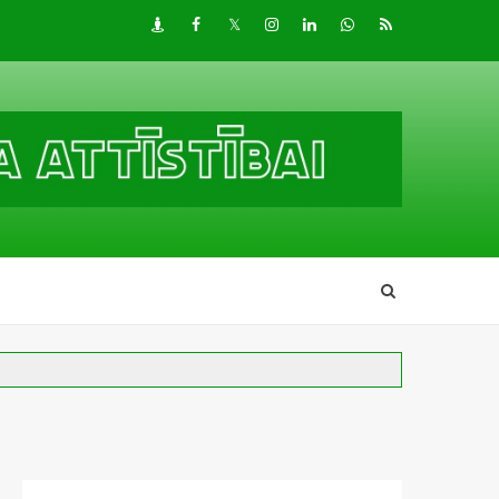
Draugiem
Facebook
Twitter
Instagram
LinkedIn
whatsapp
RSS