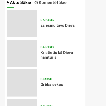
Aktuālākie
Komentētākie
E-APCERES
Es esmu tavs Dievs
E-APCERES
Kristietis kā Dieva
namturis
E-RAKSTI
Grēka sekas