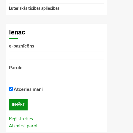
Luteriskās ticības apliecības
Ienāc
e-baznīcēns
Parole
Atceries mani
Reģistrēties
Aizmirsi paroli