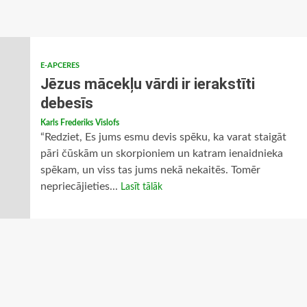
E-APCERES
Jēzus mācekļu vārdi ir ierakstīti
debesīs
Karls Frederiks Vislofs
“Redziet, Es jums esmu devis spēku, ka varat staigāt
pāri čūskām un skorpioniem un katram ienaidnieka
spēkam, un viss tas jums nekā nekaitēs. Tomēr
nepriecājieties...
Lasīt tālāk