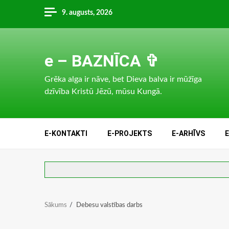
Skip
9. augusts, 2026
to
content
e – BAZNĪCA ✞
Grēka alga ir nāve, bet Dieva balva ir mūžīga
dzīvība Kristū Jēzū, mūsu Kungā.
E-KONTAKTI
E-PROJEKTS
E-ARHĪVS
Sākums
Debesu valstības darbs