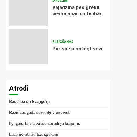
E-MĀCĪBA
Vajadzība pēc grēku
piedošanas un ticības
E-LŪGŠANAS
Par spēju noliegt sevi
Atrodi
Bauslība un Evaņģēlijs
Baznīcas gada sprediķi vienuviet
Ilgi gaidītais latviešu sprediķu krājums
Lasāmviela ticības spēkam