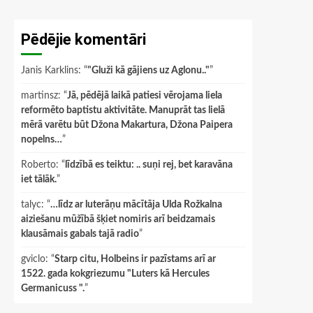
Pēdējie komentāri
Janis Karklins
: “
"Gluži kā gājiens uz Aglonu.."
”
martinsz
: “
Jā, pēdējā laikā patiesi vērojama liela
reformēto baptistu aktivitāte. Manuprāt tas lielā
mērā varētu būt Džona Makartura, Džona Paipera
nopelns…
”
Roberto
: “
līdzībā es teiktu: .. suņi rej, bet karavāna
iet tālāk.
”
talyc
: “
…līdz ar luterāņu mācītāja Ulda Rožkalna
aiziešanu mūžībā šķiet nomiris arī beidzamais
klausāmais gabals tajā radio
”
gviclo
: “
Starp citu, Holbeins ir pazīstams arī ar
1522. gada kokgriezumu "Luters kā Hercules
Germanicuss ".
”