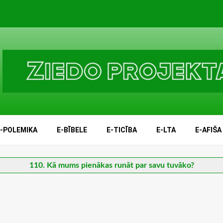
E-POLEMIKA
E-BĪBELE
E-TICĪBA
E-LTA
E-AFIŠA
110. Kā mums pienākas runāt par savu tuvāko?