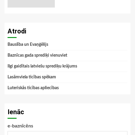
Atrodi
Bauslība un Evaņģēlijs
Baznīcas gada sprediķi vienuviet
Ilgi gaidītais latviešu sprediķu krājums
Lasāmviela ticības spēkam
Luteriskās ticības apliecības
Ienāc
e-baznīcēns