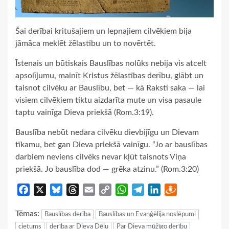
Šai derībai kritušajiem un lepnajiem cilvēkiem bija
jāmāca meklēt žēlastību un to novērtēt.
Īstenais un būtiskais Bauslības nolūks nebija vis atcelt
apsolījumu, mainīt Kristus žēlastības derību, glābt un
taisnot cilvēku ar Bauslību, bet — kā Raksti saka — lai
visiem cilvēkiem tiktu aizdarīta mute un visa pasaule
taptu vainīga Dieva priekšā (Rom.3:19).
Bauslība nebūt nedara cilvēku dievbijīgu un Dievam
tīkamu, bet gan Dieva priekšā vainīgu. “Jo ar bauslības
darbiem neviens cilvēks nevar kļūt taisnots Viņa
priekšā. Jo bauslība dod — grēka atzinu.” (Rom.3:20)
Facebook
X
Bluesky
Threads
Email
Copy
WhatsApp
Telegram
LinkedIn
Draugiem
Link
Tēmas:
Bauslības derība
Bauslības un Evaņģēlija noslēpumi
cietums
derība ar Dieva Dēlu
Par Dieva mūžīgo derību