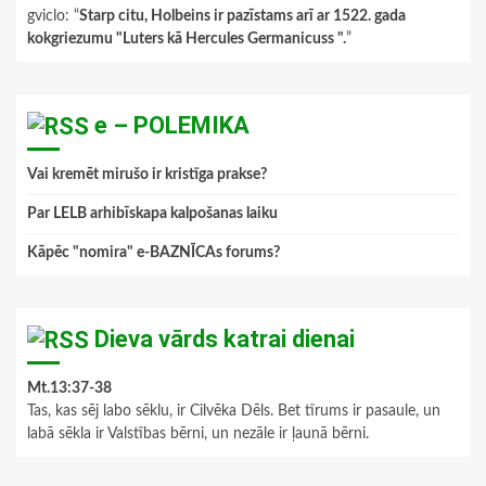
gviclo
: “
Starp citu, Holbeins ir pazīstams arī ar 1522. gada
kokgriezumu "Luters kā Hercules Germanicuss ".
”
e – POLEMIKA
Vai kremēt mirušo ir kristīga prakse?
Par LELB arhibīskapa kalpošanas laiku
Kāpēc "nomira" e-BAZNĪCAs forums?
Dieva vārds katrai dienai
Mt.13:37-38
Tas, kas sēj labo sēklu, ir Cilvēka Dēls. Bet tīrums ir pasaule, un
labā sēkla ir Valstības bērni, un nezāle ir ļaunā bērni.