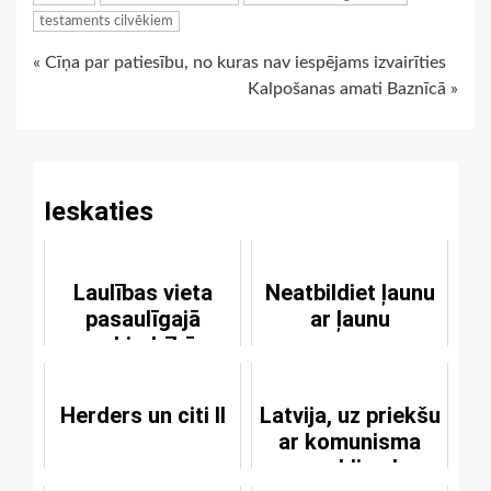
testaments cilvēkiem
Continue
« Cīņa par patiesību, no kuras nav iespējams izvairīties
Kalpošanas amati Baznīcā »
Reading
Ieskaties
Laulības vieta
Neatbildiet ļaunu
pasaulīgajā
ar ļaunu
sabiedrībā
Herders un citi II
Latvija, uz priekšu
ar komunisma
saukļiem!