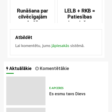
Runāšana par
LELB + RKB =
cilvēcīgajām
Patiesības
robežām
piesmiešana
Atbildēt
Lai komentētu, jums
jāpiesakās
sistēmā.
Aktuālākie
Komentētākie
E-APCERES
Es esmu tavs Dievs