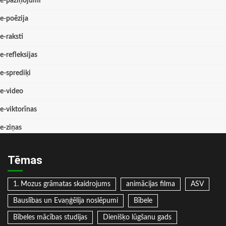
e-paziņojumi
e-poēzija
e-raksti
e-refleksijas
e-sprediķi
e-video
e-viktorīnas
e-ziņas
Tēmas
1. Mozus grāmatas skaidrojums
animācijas filma
ASV
Bauslības un Evaņģēlija noslēpumi
Bībele
Bībeles mācības studijas
Dienišķo lūgšanu gads