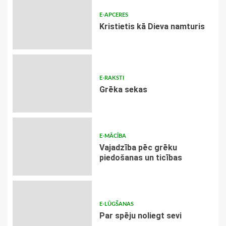
E-APCERES
Kristietis kā Dieva namturis
E-RAKSTI
Grēka sekas
E-MĀCĪBA
Vajadzība pēc grēku
piedošanas un ticības
E-LŪGŠANAS
Par spēju noliegt sevi