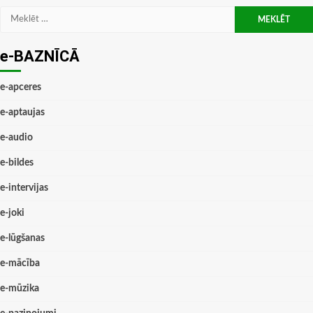
Meklēt:
e-BAZNĪCĀ
e-apceres
e-aptaujas
e-audio
e-bildes
e-intervijas
e-joki
e-lūgšanas
e-mācība
e-mūzika