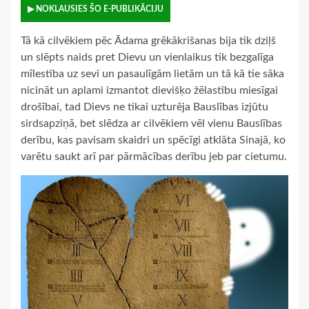
▶ NOKLAUSIES ŠO E-PUBLIKĀCIJU
Tā kā cilvēkiem pēc Ādama grēkākrišanas bija tik dziļš
un slēpts naids pret Dievu un vienlaikus tik bezgalīga
mīlestība uz sevi un pasaulīgām lietām un tā kā tie sāka
nicināt un aplami izmantot dievišķo žēlastību miesīgai
drošībai, tad Dievs ne tikai uzturēja Bauslības izjūtu
sirdsapziņā, bet slēdza ar cilvēkiem vēl vienu Bauslības
derību, kas pavisam skaidri un spēcīgi atklāta Sinajā, ko
varētu saukt arī par pārmācības derību jeb par cietumu.