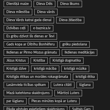
Dienišķā maize
Dieva Dēls
Dieva likums
Dieva mīlestība
Dieva vārds
Dieva Vārds katrai gada dienai
Dieva žēlastība
Dzīvības ceļš
e-baznica.lv
Es gribu dzīvot šīs dienas ar Tevi
Gads kopa ar Dītrihu Bonhēferu
grēku piedošana
Ikdienas ar Pirmo Mozus grāmatu
Ikdienas meditācijas
Jēzus Kristus
Kristība
Kristīgā dogmatika
Kristīgā dzīve
kristīgā mācība
kristīgā mūzika
Kristīgās ētikas un morāles rokasgrāmata
kristīgā ētika
Lasāmviela ticības spēkam
Lutera citāti
lūgšana
Mazā katehisma skaidrojums
Mārtiņš Luters
par lūgšanu
Piecas minūtes kopā ar Luteru
Pāvila vēstules galatiešiem skaidrojums
Svētais Gars