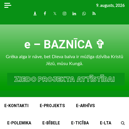
Skip
9. augusts, 2026
to
Draugiem
Facebook
Twitter
Instagram
LinkedIn
whatsapp
RSS
content
e – BAZNĪCA ✞
Grēka alga ir nāve, bet Dieva balva ir mūžīga dzīvība Kristū
Jēzū, mūsu Kungā.
E-KONTAKTI
E-PROJEKTS
E-ARHĪVS
E-POLEMIKA
E-BĪBELE
E-TICĪBA
E-LTA