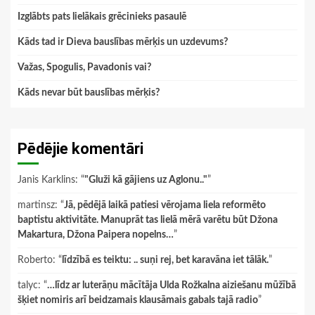
Izglābts pats lielākais grēcinieks pasaulē
Kāds tad ir Dieva bauslības mērķis un uzdevums?
Važas, Spogulis, Pavadonis vai?
Kāds nevar būt bauslības mērķis?
Pēdējie komentāri
Janis Karklins
: “
"Gluži kā gājiens uz Aglonu.."
”
martinsz
: “
Jā, pēdējā laikā patiesi vērojama liela reformēto
baptistu aktivitāte. Manuprāt tas lielā mērā varētu būt Džona
Makartura, Džona Paipera nopelns…
”
Roberto
: “
līdzībā es teiktu: .. suņi rej, bet karavāna iet tālāk.
”
talyc
: “
…līdz ar luterāņu mācītāja Ulda Rožkalna aiziešanu mūžībā
šķiet nomiris arī beidzamais klausāmais gabals tajā radio
”