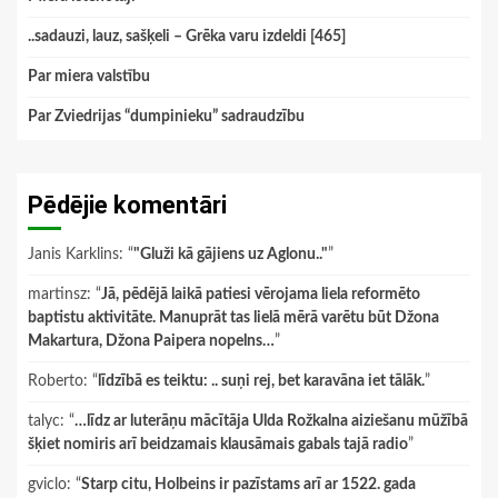
..sadauzi, lauz, sašķeli – Grēka varu izdeldi [465]
Par miera valstību
Par Zviedrijas “dumpinieku” sadraudzību
Pēdējie komentāri
Janis Karklins
: “
"Gluži kā gājiens uz Aglonu.."
”
martinsz
: “
Jā, pēdējā laikā patiesi vērojama liela reformēto
baptistu aktivitāte. Manuprāt tas lielā mērā varētu būt Džona
Makartura, Džona Paipera nopelns…
”
Roberto
: “
līdzībā es teiktu: .. suņi rej, bet karavāna iet tālāk.
”
talyc
: “
…līdz ar luterāņu mācītāja Ulda Rožkalna aiziešanu mūžībā
šķiet nomiris arī beidzamais klausāmais gabals tajā radio
”
gviclo
: “
Starp citu, Holbeins ir pazīstams arī ar 1522. gada