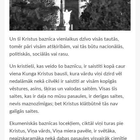
Un šī Kristus baznīca vienlaikus dzīvo visās tautās,
tomēr pāri visām atšķirībām, vai tās būtu nacionālās,
politiskās, sociālās vai rasu.
Un kristieši, kas veido šo baznīcu, ir saistīti kopā caur
viena Kunga Kristus bausli, kura vārdu viņi dzird vēl
nedalāmāk nekā cilvēki ir saistīti ar visām kopīgās
vēstures, asins, šķiras un valodas saitēm. Visas šīs
saites, kas ir daļa no mūsu pasaules, ir derīgas saites,
nevis maznozīmīgas; bet Kristus klātbūtnē tās nav
galīgās saites.
Ekumeniskās baznīcas locekļiem, ciktāl viņi turas pie
Kristus, Viņa vārds, Viņa miera pavēle, ir svētāka,
neaizskaramāka nekā dabas pasaules visvairāk cienītie