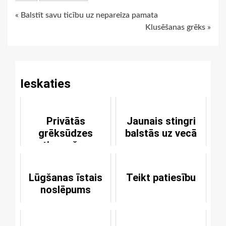
Continue
« Balstīt savu ticību uz nepareiza pamata
Klusēšanas grēks »
Reading
Ieskaties
Privātās
Jaunais stingri
grēksūdzes
balstās uz vecā
atjaunošana
Lūgšanas īstais
Teikt patiesību
noslēpums