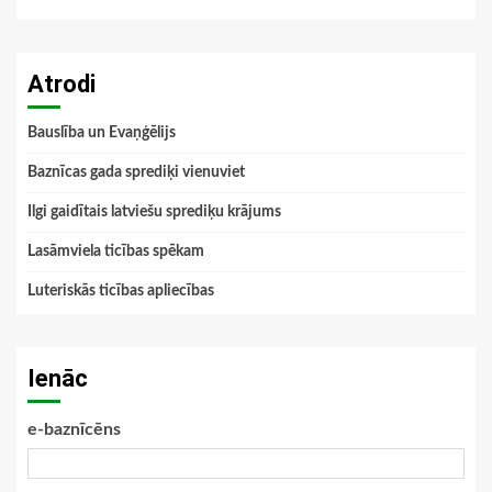
Atrodi
Bauslība un Evaņģēlijs
Baznīcas gada sprediķi vienuviet
Ilgi gaidītais latviešu sprediķu krājums
Lasāmviela ticības spēkam
Luteriskās ticības apliecības
Ienāc
e-baznīcēns