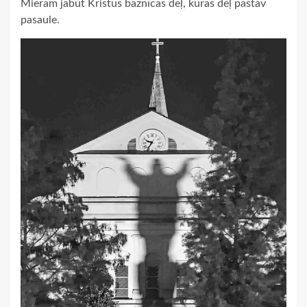
Mieram jābūt Kristus baznīcas dēļ, kuras dēļ pastāv
pasaule.