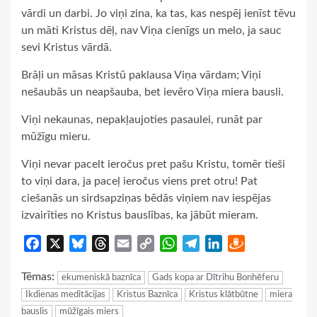
vārdi un darbi. Jo viņi zina, ka tas, kas nespēj ienīst tēvu
un māti Kristus dēļ, nav Viņa cienīgs un melo, ja sauc
sevi Kristus vārdā.
Brāļi un māsas Kristū paklausa Viņa vārdam; Viņi
nešaubās un neapšauba, bet ievēro Viņa miera bausli.
Viņi nekaunas, nepakļaujoties pasaulei, runāt par
mūžīgu mieru.
Viņi nevar pacelt ieročus pret pašu Kristu, tomēr tieši
to viņi dara, ja paceļ ieročus viens pret otru! Pat
ciešanās un sirdsapziņas bēdās viņiem nav iespējas
izvairīties no Kristus bauslības, ka jābūt mieram.
Facebook
X
Bluesky
Threads
Email
Copy
WhatsApp
Telegram
LinkedIn
Draugiem
Link
Tēmas:
ekumeniskā baznīca
Gads kopa ar Dītrihu Bonhēferu
Ikdienas meditācijas
Kristus Baznīca
Kristus klātbūtne
miera
bauslis
mūžīgais miers