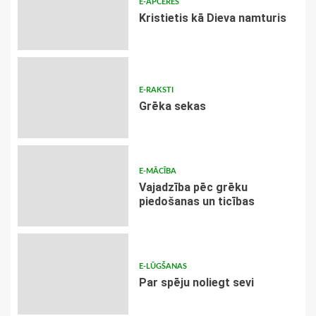
E-APCERES
Kristietis kā Dieva namturis
E-RAKSTI
Grēka sekas
E-MĀCĪBA
Vajadzība pēc grēku
piedošanas un ticības
E-LŪGŠANAS
Par spēju noliegt sevi