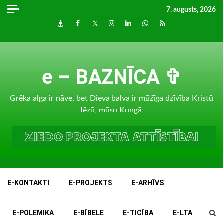
Skip
7. augusts, 2026
to
Draugiem
Facebook
Twitter
Instagram
LinkedIn
whatsapp
RSS
content
e – BAZNĪCA ✞
Grēka alga ir nāve, bet Dieva balva ir mūžīga dzīvība Kristū
Jēzū, mūsu Kungā.
E-KONTAKTI
E-PROJEKTS
E-ARHĪVS
E-POLEMIKA
E-BĪBELE
E-TICĪBA
E-LTA