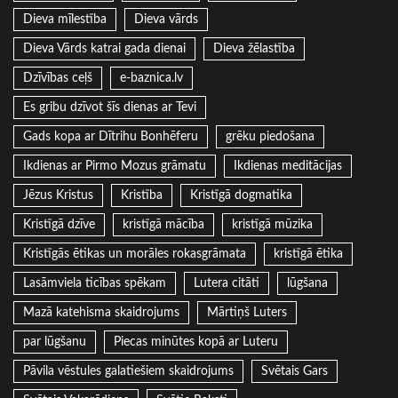
Dieva mīlestība
Dieva vārds
Dieva Vārds katrai gada dienai
Dieva žēlastība
Dzīvības ceļš
e-baznica.lv
Es gribu dzīvot šīs dienas ar Tevi
Gads kopa ar Dītrihu Bonhēferu
grēku piedošana
Ikdienas ar Pirmo Mozus grāmatu
Ikdienas meditācijas
Jēzus Kristus
Kristība
Kristīgā dogmatika
Kristīgā dzīve
kristīgā mācība
kristīgā mūzika
Kristīgās ētikas un morāles rokasgrāmata
kristīgā ētika
Lasāmviela ticības spēkam
Lutera citāti
lūgšana
Mazā katehisma skaidrojums
Mārtiņš Luters
par lūgšanu
Piecas minūtes kopā ar Luteru
Pāvila vēstules galatiešiem skaidrojums
Svētais Gars