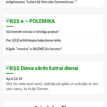
kokgriezumu "Luters kā Hercules Germanicuss ".
”
e – POLEMIKA
Vai kremēt mirušo ir kristīga prakse?
Par LELB arhibīskapa kalpošanas laiku
Kāpēc "nomira" e-BAZNĪCAs forums?
Dieva vārds katrai dienai
Ap.d.16:34
Viņš tos veda savā namā, sēdināja pie galda un priecājās ar visu
savu namu, ka ticēja Dievam.