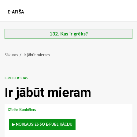
E-AFIŠA
132. Kas ir grēks?
Sākums
Ir jābūt mieram
E-REFLEKSIJAS
Ir jābūt mieram
Dītrihs Bonhēfers
▶ NOKLAUSIES ŠO E-PUBLIKĀCIJU