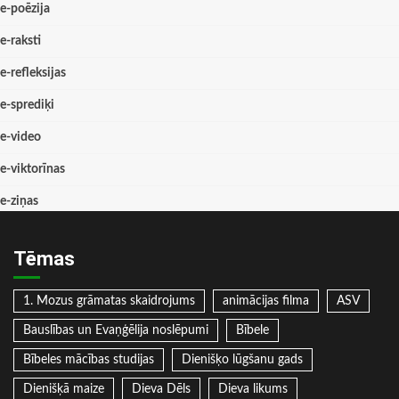
e-poēzija
e-raksti
e-refleksijas
e-sprediķi
e-video
e-viktorīnas
e-ziņas
Tēmas
1. Mozus grāmatas skaidrojums
animācijas filma
ASV
Bauslības un Evaņģēlija noslēpumi
Bībele
Bībeles mācības studijas
Dienišķo lūgšanu gads
Dienišķā maize
Dieva Dēls
Dieva likums