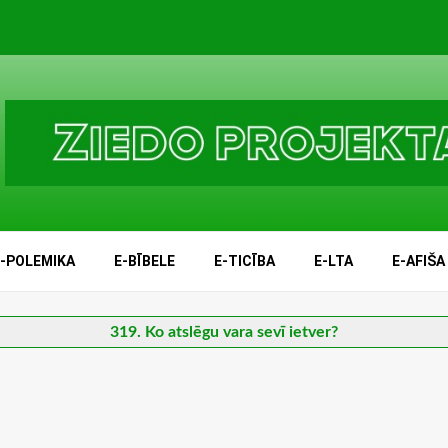
E-POLEMIKA
E-BĪBELE
E-TICĪBA
E-LTA
E-AFIŠA
319. Ko atslēgu vara sevī ietver?