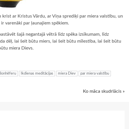
 krist ar Kristus Vārdu, ar Viņa sprediķi par miera valstību, un
m ir varenāki par ļaunajiem spēkiem.
pastāvēt šajā negantajā vētrā līdz spēka izsīkumam, līdz
dēļ, lai šeit būtu miers, lai šeit būtu mīlestība, lai šeit būtu
būtu miera Dievs.
ugiem
 Bonhēferu
Ikdienas meditācijas
miera Diev
par miera valstību
Ko māca skudrlācis »