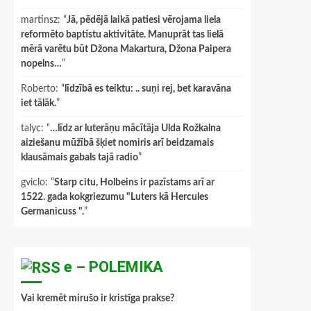
martinsz
: “
Jā, pēdējā laikā patiesi vērojama liela
reformēto baptistu aktivitāte. Manuprāt tas lielā
mērā varētu būt Džona Makartura, Džona Paipera
nopelns…
”
Roberto
: “
līdzībā es teiktu: .. suņi rej, bet karavāna
iet tālāk.
”
talyc
: “
…līdz ar luterāņu mācītāja Ulda Rožkalna
aiziešanu mūžībā šķiet nomiris arī beidzamais
klausāmais gabals tajā radio
”
gviclo
: “
Starp citu, Holbeins ir pazīstams arī ar
1522. gada kokgriezumu "Luters kā Hercules
Germanicuss ".
”
e – POLEMIKA
Vai kremēt mirušo ir kristīga prakse?