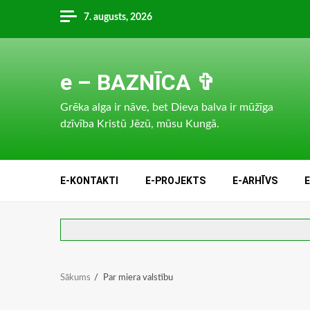
Skip
7. augusts, 2026
to
content
e – BAZNĪCA ✞
Grēka alga ir nāve, bet Dieva balva ir mūžīga
dzīvība Kristū Jēzū, mūsu Kungā.
E-KONTAKTI
E-PROJEKTS
E-ARHĪVS
Sākums
Par miera valstību