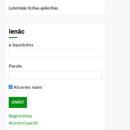
Luteriskās ticības apliecības
Ienāc
e-baznīcēns
Parole
Atceries mani
Reģistrēties
Aizmirsi paroli