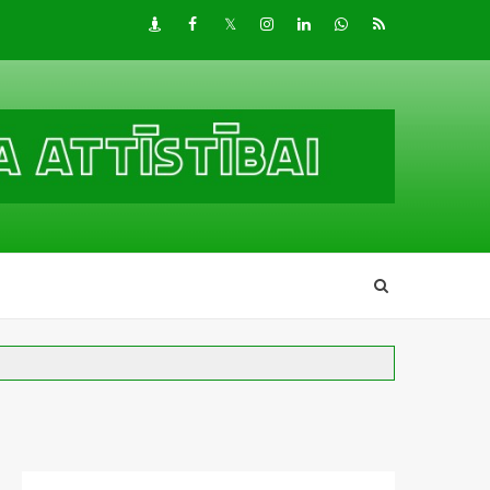
Draugiem
Facebook
Twitter
Instagram
LinkedIn
whatsapp
RSS