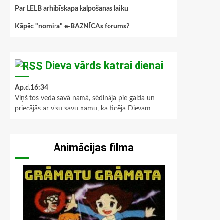
Par LELB arhibīskapa kalpošanas laiku
Kāpēc "nomira" e-BAZNĪCAs forums?
Dieva vārds katrai dienai
Ap.d.16:34
Viņš tos veda savā namā, sēdināja pie galda un
priecājās ar visu savu namu, ka ticēja Dievam.
Animācijas filma