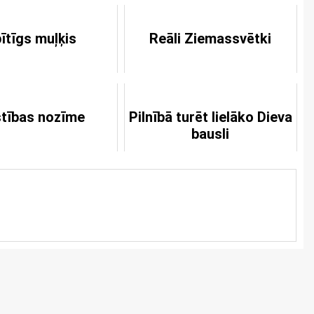
ītīgs muļķis
Reāli Ziemassvētki
stības nozīme
Pilnībā turēt lielāko Dieva
bausli