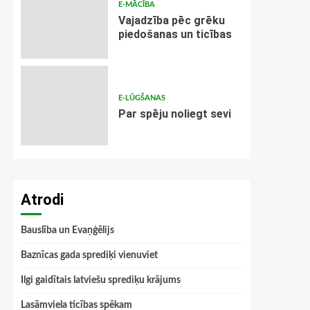
E-MĀCĪBA
Vajadzība pēc grēku
piedošanas un ticības
E-LŪGŠANAS
Par spēju noliegt sevi
Atrodi
Bauslība un Evaņģēlijs
Baznīcas gada sprediķi vienuviet
Ilgi gaidītais latviešu sprediķu krājums
Lasāmviela ticības spēkam