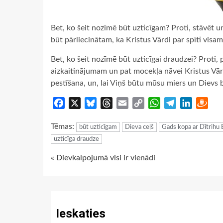
Bet, ko šeit nozīmē būt uzticīgam? Proti, stāvēt un
būt pārliecinātam, ka Kristus Vārdi par spīti visa
Bet, ko šeit nozīmē būt uzticīgai draudzei? Proti, 
aizkaitinājumam un pat mocekļa nāvei Kristus Vārda 
pestīšana, un, lai Viņš būtu mūsu miers un Dievs 
Facebook
X
Bluesky
Threads
Email
Copy
WhatsApp
Telegram
LinkedIn
Dra
Link
Tēmas:
būt uzticīgam
Dieva ceļš
Gads kopa ar Dītrihu
uzticīga draudze
Continue
« Dievkalpojumā visi ir vienādi
Reading
Ieskaties