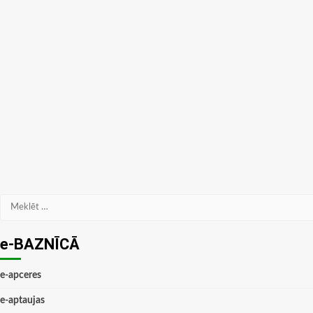
Meklēt:
e-BAZNĪCĀ
e-apceres
e-aptaujas