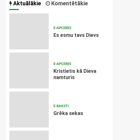
Aktuālākie
Komentētākie
E-APCERES
Es esmu tavs Dievs
E-APCERES
Kristietis kā Dieva
namturis
E-RAKSTI
Grēka sekas