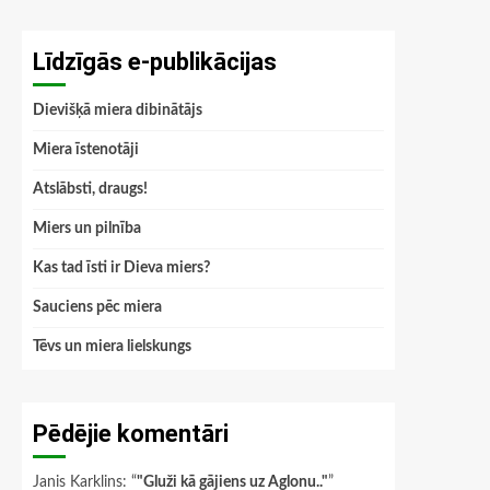
Līdzīgās e-publikācijas
Dievišķā miera dibinātājs
Miera īstenotāji
Atslābsti, draugs!
Miers un pilnība
Kas tad īsti ir Dieva miers?
Sauciens pēc miera
Tēvs un miera lielskungs
Pēdējie komentāri
Janis Karklins
: “
"Gluži kā gājiens uz Aglonu.."
”