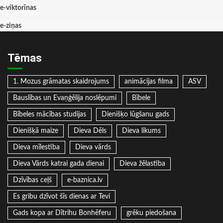
e-viktorīnas
e-ziņas
Tēmas
1. Mozus grāmatas skaidrojums
animācijas filma
ASV
Bauslības un Evaņģēlija noslēpumi
Bībele
Bībeles mācības studijas
Dienišķo lūgšanu gads
Dienišķā maize
Dieva Dēls
Dieva likums
Dieva mīlestība
Dieva vārds
Dieva Vārds katrai gada dienai
Dieva žēlastība
Dzīvības ceļš
e-baznica.lv
Es gribu dzīvot šīs dienas ar Tevi
Gads kopa ar Dītrihu Bonhēferu
grēku piedošana