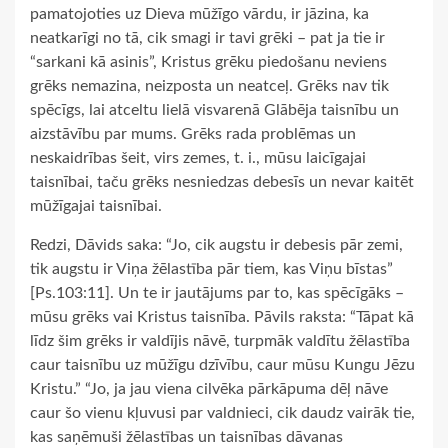
pamatojoties uz Dieva mūžīgo vārdu, ir jāzina, ka
neatkarīgi no tā, cik smagi ir tavi grēki – pat ja tie ir
“sarkani kā asinis”, Kristus grēku piedošanu neviens
grēks nemazina, neizposta un neatceļ. Grēks nav tik
spēcīgs, lai atceltu lielā visvarenā Glābēja taisnību un
aizstāvību par mums. Grēks rada problēmas un
neskaidrības šeit, virs zemes, t. i., mūsu laicīgajai
taisnībai, taču grēks nesniedzas debesīs un nevar kaitēt
mūžīgajai taisnībai.
Redzi, Dāvids saka: “Jo, cik augstu ir debesis pār zemi,
tik augstu ir Viņa žēlastība pār tiem, kas Viņu bīstas”
[Ps.103:11]. Un te ir jautājums par to, kas spēcīgāks –
mūsu grēks vai Kristus taisnība. Pāvils raksta: “Tāpat kā
līdz šim grēks ir valdījis nāvē, turpmāk valdītu žēlastība
caur taisnību uz mūžīgu dzīvību, caur mūsu Kungu Jēzu
Kristu.” “Jo, ja jau viena cilvēka pārkāpuma dēļ nāve
caur šo vienu kļuvusi par valdnieci, cik daudz vairāk tie,
kas saņēmuši žēlastības un taisnības dāvanas