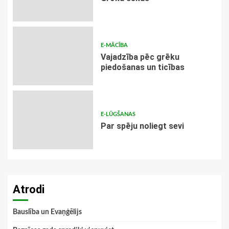
E-MĀCĪBA
Vajadzība pēc grēku
piedošanas un ticības
E-LŪGŠANAS
Par spēju noliegt sevi
Atrodi
Bauslība un Evaņģēlijs