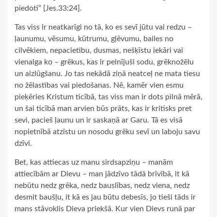
piedoti” [Jes.33:24].
Tas viss ir neatkarīgi no tā, ko es sevī jūtu vai redzu –
ļaunumu, vēsumu, kūtrumu, gļēvumu, bailes no
cilvēkiem, nepacietību, dusmas, nešķīstu iekāri vai
vienalga ko – grēkus, kas ir pelnījuši sodu, grēknožēlu
un aizlūgšanu. Jo tas nekādā ziņā neatceļ ne mata tiesu
no žēlastības vai piedošanas. Nē, kamēr vien esmu
pieķēries Kristum ticībā, tas viss man ir dots pilnā mērā,
un šai ticībā man arvien būs prāts, kas ir kritisks pret
sevi, pacieš ļaunu un ir saskaņā ar Garu. Tā es visā
nopietnībā atzīstu un nosodu grēku sevī un laboju savu
dzīvi.
Bet, kas attiecas uz manu sirdsapziņu – manām
attiecībām ar Dievu – man jādzīvo tādā brīvībā, it kā
nebūtu nedz grēka, nedz bauslības, nedz viena, nedz
desmit baušļu, it kā es jau būtu debesīs, jo tieši tāds ir
mans stāvoklis Dieva priekšā. Kur vien Dievs runā par