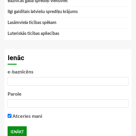
Baznīcas gada sprediķi vienuviet
Ilgi gaidītais latviešu sprediķu krājums
Lasāmviela ticības spēkam
Luteriskās ticības apliecības
Ienāc
e-baznīcēns
Parole
Atceries mani