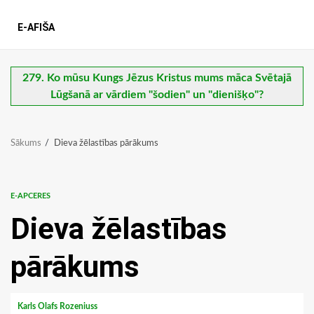
E-AFIŠA
279. Ko mūsu Kungs Jēzus Kristus mums māca Svētajā
Lūgšanā ar vārdiem "šodien" un "dienišķo"?
Sākums
Dieva žēlastības pārākums
E-APCERES
Dieva žēlastības
pārākums
Karls Olafs Rozeniuss