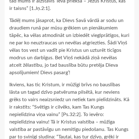
tad mums ir aizstāvis Tēva priekšā – Jēzus Kristus, kas
ir taisns” [1.Jņ.2:1].
Tādēļ mums jāsaprot, ka Dievs Savā vārdā ar sodu un
draudiem runā par mūsu grēkiem un pienākumiem
tāpēc, ka vēlas atmodināt un izbiedēt vieglprātīgos, kuri
ne par ko neuztraucas un nevēlas atgriezties. Šādi Viņš
vēlas tos vest un vadīt pie Kristus un uzturēt ticīgos
modrus un darbīgus. Bet Viņš nekādā ziņā nevēlas
atcelt žēlastību, jo tad bauslība būtu pretēja Dieva
apsolījumiem! Dievs pasarg’!
Ikviens, kas tic Kristum, ir mūžīgi brīvs no bauslības
lāsta un tagad dzīvo patvēruma pilsētā, kur neviens
grēks to vairs neaizsniedz un netiek tam pielīdzināts. Kā
ir rakstīts: “Svētīgs ir cilvēks, kam Tas Kungs
nepielīdzina viņa vainu” [Ps.32:2]. To ievēro:
nepielīdzina vainu! Tā ir Kristus valstība – mūžīga
valstība ar pastāvīgu un nemitīgu piedošanu. Tas Kungs
par to svinīgi sludina: “Tautai, kas tur dzīvo, grēki ir