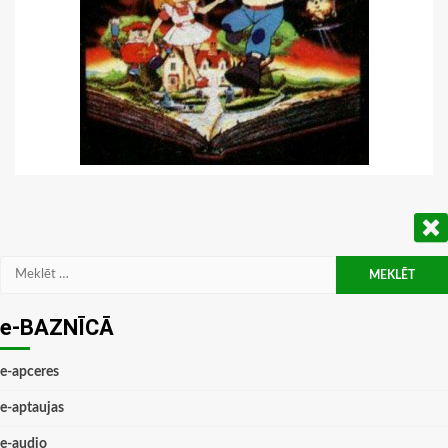
Meklēt:
e-BAZNĪCĀ
e-apceres
e-aptaujas
e-audio