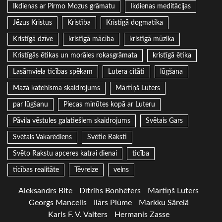
Ikdienas ar Pirmo Mozus grāmatu
Ikdienas meditācijas
Jēzus Kristus
Kristība
Kristīgā dogmatika
Kristīgā dzīve
kristīgā mācība
kristīgā mūzika
Kristīgās ētikas un morāles rokasgrāmata
kristīgā ētika
Lasāmviela ticības spēkam
Lutera citāti
lūgšana
Mazā katehisma skaidrojums
Mārtiņš Luters
par lūgšanu
Piecas minūtes kopā ar Luteru
Pāvila vēstules galatiešiem skaidrojums
Svētais Gars
Svētais Vakarēdiens
Svētie Raksti
Svēto Rakstu apceres katrai dienai
ticība
ticības realitāte
Tēvreize
velns
Aleksandrs Bite
Dītrihs Bonhēfers
Mārtiņš Luters
Georgs Mancelis
Ilārs Plūme
Markku Särelä
Karls F. V. Valters
Hermanis Zasse