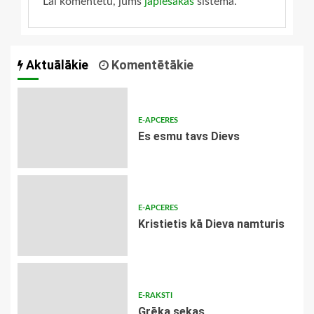
Lai komentētu, jums
jāpiesakās
sistēmā.
Aktuālākie
Komentētākie
E-APCERES
Es esmu tavs Dievs
E-APCERES
Kristietis kā Dieva namturis
E-RAKSTI
Grēka sekas