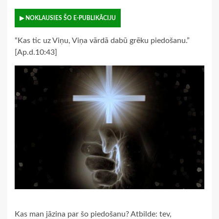
▶ NOKLAUSIES ŠO E-PUBLIKĀCIJU
“Kas tic uz Viņu, Viņa vārdā dabū grēku piedošanu.”
[Ap.d.10:43]
Kas man jāzina par šo piedošanu? Atbilde: tev,