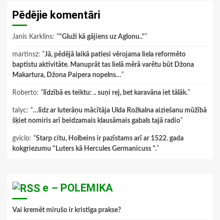
Pēdējie komentāri
Janis Karklins
: “
"Gluži kā gājiens uz Aglonu.."
”
martinsz
: “
Jā, pēdējā laikā patiesi vērojama liela reformēto
baptistu aktivitāte. Manuprāt tas lielā mērā varētu būt Džona
Makartura, Džona Paipera nopelns…
”
Roberto
: “
līdzībā es teiktu: .. suņi rej, bet karavāna iet tālāk.
”
talyc
: “
…līdz ar luterāņu mācītāja Ulda Rožkalna aiziešanu mūžībā
šķiet nomiris arī beidzamais klausāmais gabals tajā radio
”
gviclo
: “
Starp citu, Holbeins ir pazīstams arī ar 1522. gada
kokgriezumu "Luters kā Hercules Germanicuss ".
”
e – POLEMIKA
Vai kremēt mirušo ir kristīga prakse?