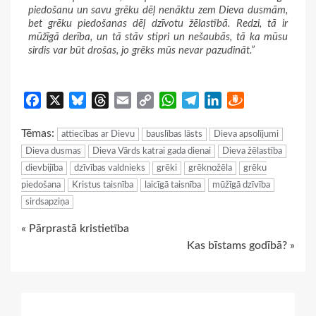
piedošanu un savu grēku dēļ nenāktu zem Dieva dusmām,
bet grēku piedošanas dēļ dzīvotu žēlastībā. Redzi, tā ir
mūžīgā derība, un tā stāv stipri un nešaubās, tā ka mūsu
sirdis var būt drošas, jo grēks mūs nevar pazudināt.”
Facebook
X
Bluesky
Threads
Email
Copy
WhatsApp
Telegram
LinkedIn
Draugiem
Link
Tēmas:
attiecības ar Dievu
bauslības lāsts
Dieva apsolījumi
Dieva dusmas
Dieva Vārds katrai gada dienai
Dieva žēlastība
dievbijība
dzīvības valdnieks
grēki
grēknožēla
grēku
piedošana
Kristus taisnība
laicīgā taisnība
mūžīgā dzīvība
sirdsapziņa
Continue
« Pārprastā kristietība
Kas bīstams godībā? »
Reading