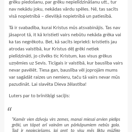
grēku piedošanu, par grēku nepielīdzināšanu utt., tur
nav nekādu joku, nekādas vārdu spēles. Nē, tas sacīts
visā nopietnībā – dievišķā nopietnībā un patiesībā.
Tā ir svabadība, kurai Kristus mūs atsvabinājis. Tas nav
jāsaprot tā, it kā kristietī vairs nebūtu nekāda grēka vai
ka tas negrēkotu. Bet, kā sacīts iepriekš: kristietis jau
atrodas valstībā, kur Kristus dēļ grēki netiek
pielīdzināti, jo cilvēks tic Kristum, kas visus grēkus
uzņēmies uz Sevis. Ticīgais ir valstībā, kur bauslība vairs
nevar pavēlēt. Tiesa gan, bauslība vēl joprojām mums
var sagādāt raizes un nemieru, taču tā vairs nevar mūs
pazudināt. Lai slavēta Dieva žēlastība!
Luters par to brīnišķīgi sacījis:
“Kamēr vien dzīvoju virs zemes, manai miesai arvien pielips
grēki, un tāpat arī vainām un pārkāpumiem nebūs gala.
Tad ir nepieciešams, lai pret to visu mēs liktu mūžīgo