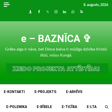
Skip
8. augusts, 2026
to
Draugiem
Facebook
Twitter
Instagram
LinkedIn
whatsapp
RSS
content
e – BAZNĪCA ✞
Grēka alga ir nāve, bet Dieva balva ir mūžīga dzīvība Kristū
Jēzū, mūsu Kungā.
E-KONTAKTI
E-PROJEKTS
E-ARHĪVS
E-POLEMIKA
E-BĪBELE
E-TICĪBA
E-LTA