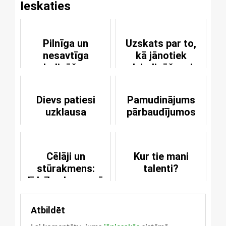
Ieskaties
Pilnīga un
Uzskats par to,
nesavtīga
kā jānotiek
sludināšana
dziedināšanai
Dievs patiesi
Pamudinājums
uzklausa
pārbaudījumos
Cēlāji un
Kur tie mani
stūrakmens:
talenti?
līdzība, kas runā
arī par mums
Atbildēt