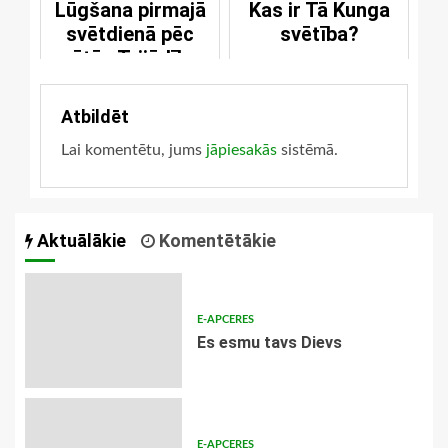
Lūgšana pirmajā
Kas ir Tā Kunga
svētdienā pēc
svētība?
svētās Trijādības
svētkiem
Atbildēt
Lai komentētu, jums
jāpiesakās
sistēmā.
Aktuālākie
Komentētākie
E-APCERES
Es esmu tavs Dievs
E-APCERES