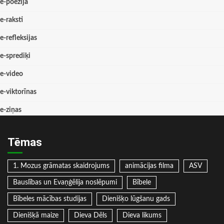
e-poēzija
e-raksti
e-refleksijas
e-sprediķi
e-video
e-viktorīnas
e-ziņas
Tēmas
1. Mozus grāmatas skaidrojums
animācijas filma
ASV
Bauslības un Evaņģēlija noslēpumi
Bībele
Bībeles mācības studijas
Dienišķo lūgšanu gads
Dienišķā maize
Dieva Dēls
Dieva likums