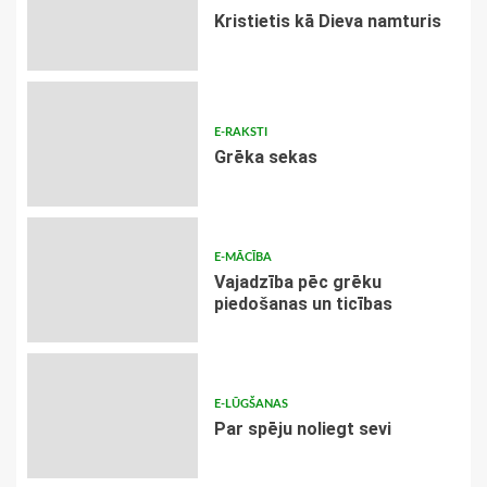
Kristietis kā Dieva namturis
E-RAKSTI
Grēka sekas
E-MĀCĪBA
Vajadzība pēc grēku
piedošanas un ticības
E-LŪGŠANAS
Par spēju noliegt sevi