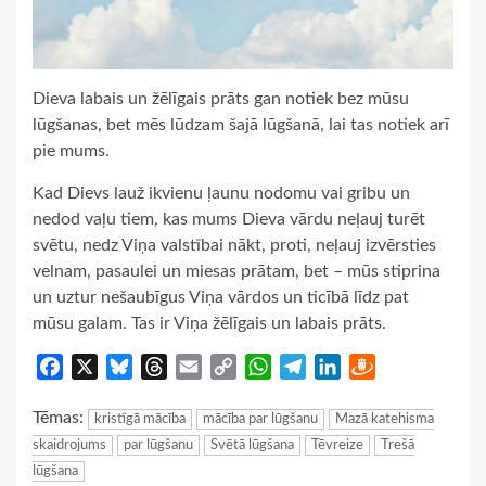
Dieva labais un žēlīgais prāts gan notiek bez mūsu
lūgšanas, bet mēs lūdzam šajā lūgšanā, lai tas notiek arī
pie mums.
Kad Dievs lauž ikvienu ļaunu nodomu vai gribu un
nedod vaļu tiem, kas mums Dieva vārdu neļauj turēt
svētu, nedz Viņa valstībai nākt, proti, neļauj izvērsties
velnam, pasaulei un miesas prātam, bet – mūs stiprina
un uztur nešaubīgus Viņa vārdos un ticībā līdz pat
mūsu galam. Tas ir Viņa žēlīgais un labais prāts.
Facebook
X
Bluesky
Threads
Email
Copy
WhatsApp
Telegram
LinkedIn
Draugiem
Link
Tēmas:
kristīgā mācība
mācība par lūgšanu
Mazā katehisma
skaidrojums
par lūgšanu
Svētā lūgšana
Tēvreize
Trešā
lūgšana