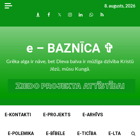
Skip
8. augusts, 2026
to
Draugiem
Facebook
Twitter
Instagram
LinkedIn
whatsapp
RSS
content
e – BAZNĪCA ✞
Grēka alga ir nāve, bet Dieva balva ir mūžīga dzīvība Kristū
Jēzū, mūsu Kungā.
E-KONTAKTI
E-PROJEKTS
E-ARHĪVS
E-POLEMIKA
E-BĪBELE
E-TICĪBA
E-LTA