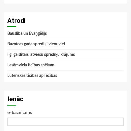
Atrodi
Bauslība un Evaņģēlijs
Baznīcas gada sprediķi vienuviet
Ilgi gaidītais latviešu sprediķu krājums
Lasāmviela ticības spēkam
Luteriskās ticības apliecības
Ienāc
e-baznīcēns