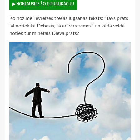
▶ NOKLAUSIES ŠO E-PUBLIKĀCIJU
Ko nozīmē Tēvreizes trešās lūgšanas teksts: “Tavs prāts
lai notiek kā Debesīs, tā arī virs zemes” un kādā veidā
notiek tur minētais Dieva prāts?