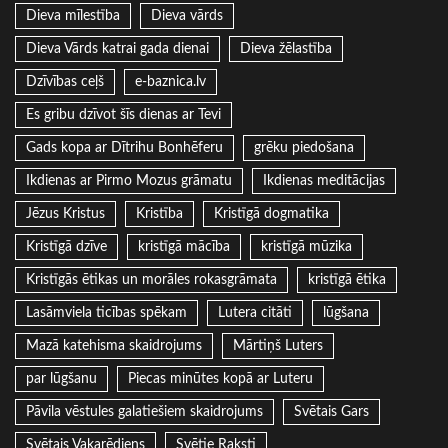
Dieva mīlestība
Dieva vārds
Dieva Vārds katrai gada dienai
Dieva žēlastība
Dzīvības ceļš
e-baznica.lv
Es gribu dzīvot šīs dienas ar Tevi
Gads kopa ar Dītrihu Bonhēferu
grēku piedošana
Ikdienas ar Pirmo Mozus grāmatu
Ikdienas meditācijas
Jēzus Kristus
Kristība
Kristīgā dogmatika
Kristīgā dzīve
kristīgā mācība
kristīgā mūzika
Kristīgās ētikas un morāles rokasgrāmata
kristīgā ētika
Lasāmviela ticības spēkam
Lutera citāti
lūgšana
Mazā katehisma skaidrojums
Mārtiņš Luters
par lūgšanu
Piecas minūtes kopā ar Luteru
Pāvila vēstules galatiešiem skaidrojums
Svētais Gars
Svētais Vakarēdiens
Svētie Raksti