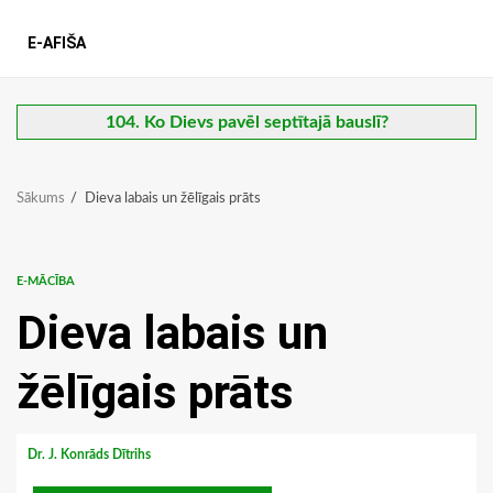
E-AFIŠA
104. Ko Dievs pavēl septītajā bauslī?
Sākums
Dieva labais un žēlīgais prāts
E-MĀCĪBA
Dieva labais un
žēlīgais prāts
Dr. J. Konrāds Dītrihs