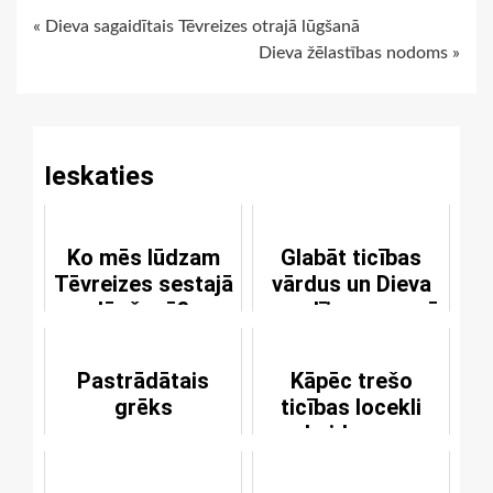
Continue
« Dieva sagaidītais Tēvreizes otrajā lūgšanā
Dieva žēlastības nodoms »
Reading
Ieskaties
Ko mēs lūdzam
Glabāt ticības
Tēvreizes sestajā
vārdus un Dieva
lūgšanā?
apsolījumus savā
sirdī
Pastrādātais
Kāpēc trešo
grēks
ticības locekli
beidzu ar
vārdiem: "Tas ir
tiešām tiesa"?