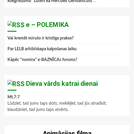
kokgriezumu "Luters kā Hercules Germanicuss ".
”
e – POLEMIKA
Vai kremēt mirušo ir kristīga prakse?
Par LELB arhibīskapa kalpošanas laiku
Kāpēc "nomira" e-BAZNĪCAs forums?
Dieva vārds katrai dienai
Mt.7:7
Lūdziet, tad jums taps dots; meklējiet, tad jūs atradīsit;
klaudziniet, tad jums taps atvērts.
Animācijas filma