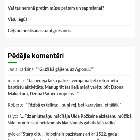
Vai tas nerunā pretim mūsu prātam un saprašanai?
Visu iegūt
Ceļš no noklīšanas uz atgriešanos
Pēdējie komentāri
Janis Karklins
: “
"Gluži kā gājiens uz Aglonu.."
”
martinsz
: “
Jā, pēdējā laikā patiesi vērojama liela reformēto
baptistu aktivitāte. Manuprāt tas lielā mērā varētu būt Džona
Makartura, Džona Paipera nopelns…
”
Roberto
: “
līdzībā es teiktu: .. suņi rej, bet karavāna iet tālāk.
”
talyc
: “
…līdz ar luterāņu mācītāja Ulda Rožkalna aiziešanu mūžībā
šķiet nomiris arī beidzamais klausāmais gabals tajā radio
”
gviclo
: “
Starp citu, Holbeins ir pazīstams arī ar 1522. gada