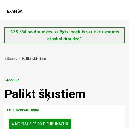
E-AFIŠA
325. Vai no draudzes izslēgts loceklis var tikt uzņemts
atpakaļ draudzē?
Sākums
Palikt šķīstiem
E-MĀCĪBA
Palikt šķīstiem
Dr. J. Konrāds Dītrihs
▶ NOKLAUSIES ŠO E-PUBLIKĀCIJU