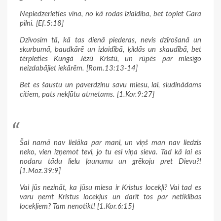
Nepiedzerieties vīna, no kā rodas izlaidība, bet topiet Gara
pilni. [Ef.5:18]
Dzīvosim tā, kā tas dienā piederas, nevis dzīrošanā un
skurbumā, baudkārē un izlaidībā, ķildās un skaudībā, bet
tērpieties Kungā Jēzū Kristū, un rūpēs par miesīgo
neizdabājiet iekārēm. [Rom.13:13-14]
Bet es šaustu un paverdzinu savu miesu, lai, sludinādams
citiem, pats nekļūtu atmetams. [1.Kor.9:27]
Šai namā nav lielāka par mani, un viņš man nav liedzis
neko, vien izņemot tevi, jo tu esi viņa sieva. Tad kā lai es
nodaru tādu lielu ļaunumu un grēkoju pret Dievu?!
[1.Moz.39:9]
Vai jūs nezināt, ka jūsu miesa ir Kristus locekļi? Vai tad es
varu ņemt Kristus locekļus un darīt tos par netiklības
locekļiem? Tam nenotikt! [1.Kor.6:15]