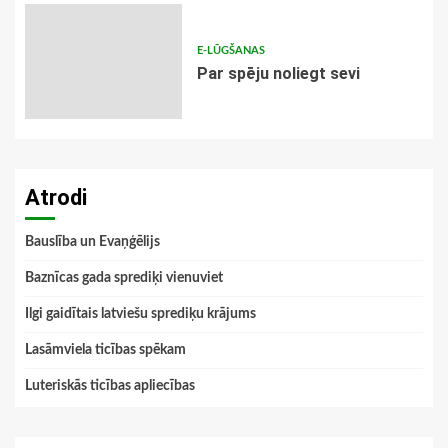
E-LŪGŠANAS
Par spēju noliegt sevi
Atrodi
Bauslība un Evaņģēlijs
Baznīcas gada sprediķi vienuviet
Ilgi gaidītais latviešu sprediķu krājums
Lasāmviela ticības spēkam
Luteriskās ticības apliecības