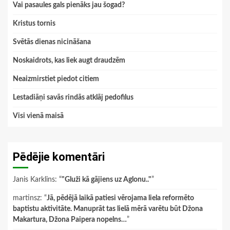
Vai pasaules gals pienāks jau šogad?
Kristus tornis
Svētās dienas nicināšana
Noskaidrots, kas liek augt draudzēm
Neaizmirstiet piedot citiem
Lestadiāņi savās rindās atklāj pedofilus
Visi vienā maisā
Pēdējie komentāri
Janis Karklins
: “
"Gluži kā gājiens uz Aglonu.."
”
martinsz
: “
Jā, pēdējā laikā patiesi vērojama liela reformēto
baptistu aktivitāte. Manuprāt tas lielā mērā varētu būt Džona
Makartura, Džona Paipera nopelns…
”