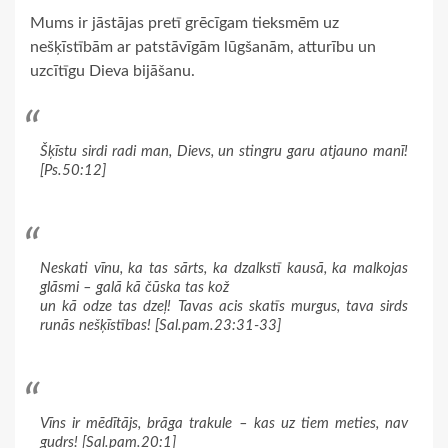
Mums ir jāstājas pretī grēcīgam tieksmēm uz
nešķīstībām ar patstāvīgām lūgšanām, atturību un
uzcītīgu Dieva bijāšanu.
Šķīstu sirdi radi man, Dievs, un stingru garu atjauno manī!
[Ps.50:12]
Neskati vīnu, ka tas sārts, ka dzalkstī kausā, ka malkojas
glāsmi – galā kā čūska tas kož
un kā odze tas dzeļ! Tavas acis skatīs murgus, tava sirds
runās nešķīstības! [Sal.pam.23:31-33]
Vīns ir mēdītājs, brāga trakule – kas uz tiem meties, nav
gudrs! [Sal.pam.20:1]