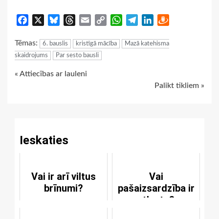
Facebook
X
Bluesky
Threads
Email
Copy
WhatsApp
Telegram
LinkedIn
Draugiem
Link
Tēmas:
6. bauslis
kristīgā mācība
Mazā katehisma
skaidrojums
Par sesto bausli
Continue
« Attiecības ar lauleni
Palikt tikliem »
Reading
Ieskaties
Vai ir arī viltus
Vai
brīnumi?
pašaizsardzība ir
atļauta?