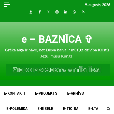
Skip
9. augusts, 2026
to
Draugiem
Facebook
Twitter
Instagram
LinkedIn
whatsapp
RSS
content
e – BAZNĪCA ✞
Grēka alga ir nāve, bet Dieva balva ir mūžīga dzīvība Kristū
Jēzū, mūsu Kungā.
E-KONTAKTI
E-PROJEKTS
E-ARHĪVS
E-POLEMIKA
E-BĪBELE
E-TICĪBA
E-LTA