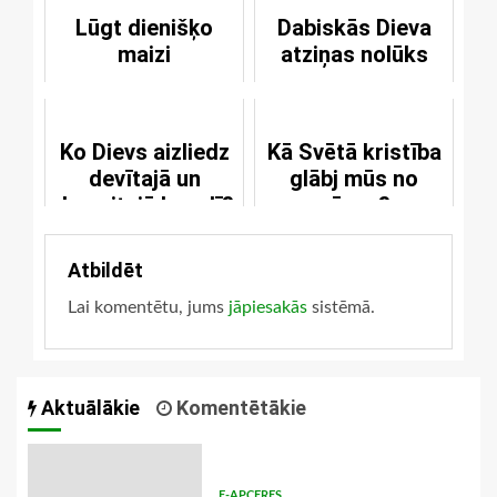
Lūgt dienišķo
Dabiskās Dieva
maizi
atziņas nolūks
Ko Dievs aizliedz
Kā Svētā kristība
devītajā un
glābj mūs no
desmitajā bauslī?
nāves?
Atbildēt
Lai komentētu, jums
jāpiesakās
sistēmā.
Aktuālākie
Komentētākie
E-APCERES