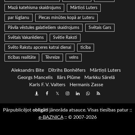
Mazā katehisma skaidrojums
Mārtiņš Luters
par lūgšanu
Piecas minūtes kopā ar Luteru
Pāvila vēstules galatiešiem skaidrojums
Svētais Gars
Svētais Vakarēdiens
Svētie Raksti
Svēto Rakstu apceres katrai dienai
ticība
ticības realitāte
Tēvreize
velns
Aleksandrs Bite
Dītrihs Bonhēfers
Mārtiņš Luters
Georgs Mancelis
Ilārs Plūme
Markku Särelä
Karls F. V. Valters
Hermanis Zasse
Draugiem
Facebook
Twitter
Instagram
LinkedIn
whatsapp
RSS
Pārpublicējot
obligāti
jānorāda atsauce. Visas tiesības patur
::
e-BAZNICA
::
© 2007-2026