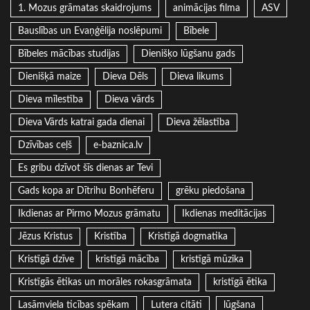
1. Mozus grāmatas skaidrojums
animācijas filma
ASV
Bauslības un Evaņģēlija noslēpumi
Bībele
Bībeles mācības studijas
Dienišķo lūgšanu gads
Dienišķā maize
Dieva Dēls
Dieva likums
Dieva mīlestība
Dieva vārds
Dieva Vārds katrai gada dienai
Dieva žēlastība
Dzīvības ceļš
e-baznica.lv
Es gribu dzīvot šīs dienas ar Tevi
Gads kopa ar Dītrihu Bonhēferu
grēku piedošana
Ikdienas ar Pirmo Mozus grāmatu
Ikdienas meditācijas
Jēzus Kristus
Kristība
Kristīgā dogmatika
Kristīgā dzīve
kristīgā mācība
kristīgā mūzika
Kristīgās ētikas un morāles rokasgrāmata
kristīgā ētika
Lasāmviela ticības spēkam
Lutera citāti
lūgšana