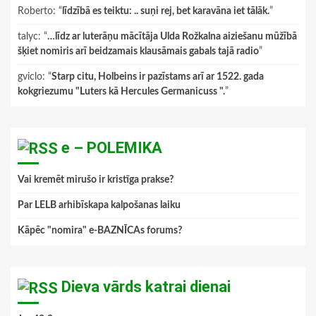
Roberto
: “
līdzībā es teiktu: .. suņi rej, bet karavāna iet tālāk.
”
talyc
: “
…līdz ar luterāņu mācītāja Ulda Rožkalna aiziešanu mūžībā
šķiet nomiris arī beidzamais klausāmais gabals tajā radio
”
gviclo
: “
Starp citu, Holbeins ir pazīstams arī ar 1522. gada
kokgriezumu "Luters kā Hercules Germanicuss ".
”
e – POLEMIKA
Vai kremēt mirušo ir kristīga prakse?
Par LELB arhibīskapa kalpošanas laiku
Kāpēc "nomira" e-BAZNĪCAs forums?
Dieva vārds katrai dienai