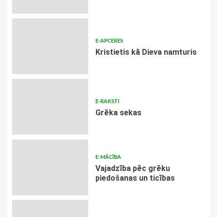
E-APCERES
Kristietis kā Dieva namturis
E-RAKSTI
Grēka sekas
E-MĀCĪBA
Vajadzība pēc grēku
piedošanas un ticības