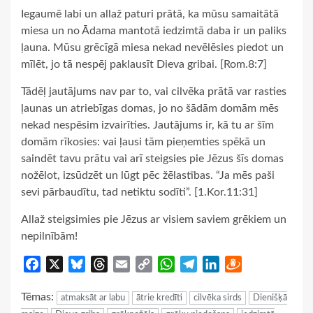
Iegaumē labi un allaž paturi prātā, ka mūsu samaitātā
miesa un no Ādama mantotā iedzimtā daba ir un paliks
ļauna. Mūsu grēcīgā miesa nekad nevēlēsies piedot un
mīlēt, jo tā nespēj paklausīt Dieva gribai. [Rom.8:7]
Tādēļ jautājums nav par to, vai cilvēka prātā var rasties
ļaunas un atriebīgas domas, jo no šādām domām mēs
nekad nespēsim izvairīties. Jautājums ir, kā tu ar šīm
domām rīkosies: vai ļausi tām pieņemties spēkā un
saindēt tavu prātu vai arī steigsies pie Jēzus šīs domas
nožēlot, izsūdzēt un lūgt pēc žēlastības. “Ja mēs paši
sevi pārbaudītu, tad netiktu sodīti”. [1.Kor.11:31]
Allaž steigsimies pie Jēzus ar visiem saviem grēkiem un
nepilnībām!
Facebook
X
Bluesky
Threads
Email
Copy
WhatsApp
Telegram
LinkedIn
Draugiem
Link
Tēmas:
atmaksāt ar labu
ātrie kredīti
cilvēka sirds
Dienišķā