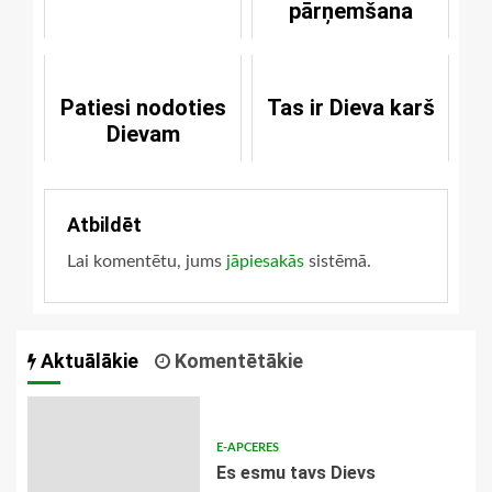
pārņemšana
Patiesi nodoties
Tas ir Dieva karš
Dievam
Atbildēt
Lai komentētu, jums
jāpiesakās
sistēmā.
Aktuālākie
Komentētākie
E-APCERES
Es esmu tavs Dievs