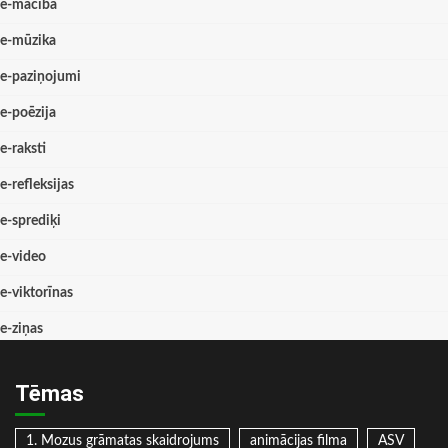
e-mācība
e-mūzika
e-paziņojumi
e-poēzija
e-raksti
e-refleksijas
e-sprediķi
e-video
e-viktorīnas
e-ziņas
Tēmas
1. Mozus grāmatas skaidrojums
animācijas filma
ASV