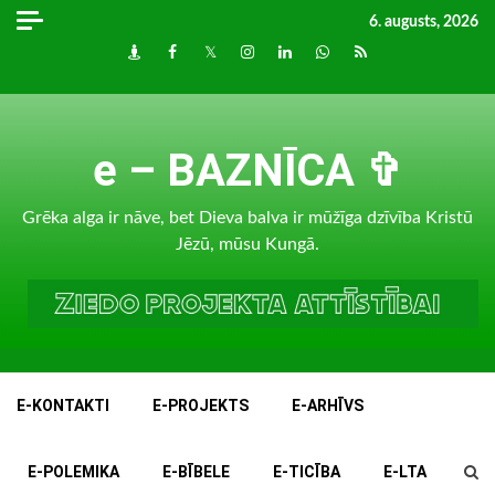
Skip
6. augusts, 2026
to
Draugiem
Facebook
Twitter
Instagram
LinkedIn
whatsapp
RSS
content
e – BAZNĪCA ✞
Grēka alga ir nāve, bet Dieva balva ir mūžīga dzīvība Kristū
Jēzū, mūsu Kungā.
E-KONTAKTI
E-PROJEKTS
E-ARHĪVS
E-POLEMIKA
E-BĪBELE
E-TICĪBA
E-LTA