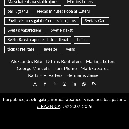
Mazā katehisma skaidrojums
Mārtiņš Luters
par lūgšanu
Piecas minūtes kopā ar Luteru
Pāvila vēstules galatiešiem skaidrojums
Svētais Gars
Svētais Vakarēdiens
Svētie Raksti
Svēto Rakstu apceres katrai dienai
ticība
ticības realitāte
Tēvreize
velns
Aleksandrs Bite
Dītrihs Bonhēfers
Mārtiņš Luters
Georgs Mancelis
Ilārs Plūme
Markku Särelä
Karls F. V. Valters
Hermanis Zasse
Draugiem
Facebook
Twitter
Instagram
LinkedIn
whatsapp
RSS
Pārpublicējot
obligāti
jānorāda atsauce. Visas tiesības patur
::
e-BAZNICA
::
© 2007-2026