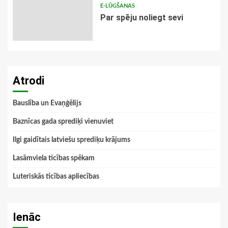
E-LŪGŠANAS
Par spēju noliegt sevi
Atrodi
Bauslība un Evaņģēlijs
Baznīcas gada sprediķi vienuviet
Ilgi gaidītais latviešu sprediķu krājums
Lasāmviela ticības spēkam
Luteriskās ticības apliecības
Ienāc