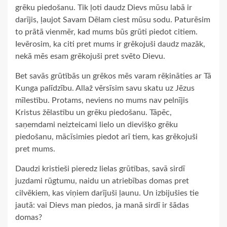
grēku piedošanu. Tik ļoti daudz Dievs mūsu labā ir
darījis, ļaujot Savam Dēlam ciest mūsu sodu. Paturēsim
to prātā vienmēr, kad mums būs grūti piedot citiem.
Ievērosim, ka citi pret mums ir grēkojuši daudz mazāk,
nekā mēs esam grēkojuši pret svēto Dievu.
Bet savās grūtībās un grēkos mēs varam rēķināties ar Tā
Kunga palīdzību. Allaž vērsīsim savu skatu uz Jēzus
mīlestību. Protams, neviens no mums nav pelnījis
Kristus žēlastību un grēku piedošanu. Tāpēc,
saņemdami neizteicami lielo un dievišķo grēku
piedošanu, mācīsimies piedot arī tiem, kas grēkojuši
pret mums.
Daudzi kristieši pieredz lielas grūtības, savā sirdī
juzdami rūgtumu, naidu un atriebības domas pret
cilvēkiem, kas viņiem darījuši ļaunu. Un izbijušies tie
jautā: vai Dievs man piedos, ja manā sirdī ir šādas
domas?