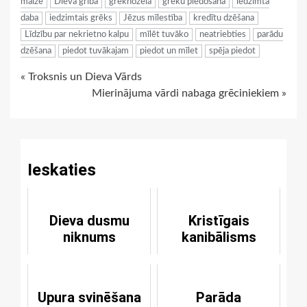
maize
Dieva griba
grēknožēla
grēku piedošana
iedzimtā
daba
iedzimtais grēks
Jēzus mīlestība
kredītu dzēšana
Līdzību par nekrietno kalpu
mīlēt tuvāko
neatriebties
parādu
dzēšana
piedot tuvākajam
piedot un mīlet
spēja piedot
Continue
« Troksnis un Dieva Vārds
Mierinājuma vārdi nabaga grēciniekiem »
Reading
Ieskaties
Dieva dusmu
Kristīgais
niknums
kanibālisms
Upura svinēšana
Parāda