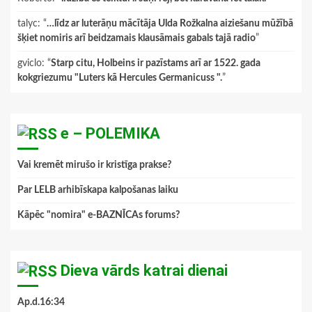
talyc
: “
…līdz ar luterāņu mācītāja Ulda Rožkalna aiziešanu mūžībā
šķiet nomiris arī beidzamais klausāmais gabals tajā radio
”
gviclo
: “
Starp citu, Holbeins ir pazīstams arī ar 1522. gada
kokgriezumu "Luters kā Hercules Germanicuss ".
”
e – POLEMIKA
Vai kremēt mirušo ir kristīga prakse?
Par LELB arhibīskapa kalpošanas laiku
Kāpēc "nomira" e-BAZNĪCAs forums?
Dieva vārds katrai dienai
Ap.d.16:34