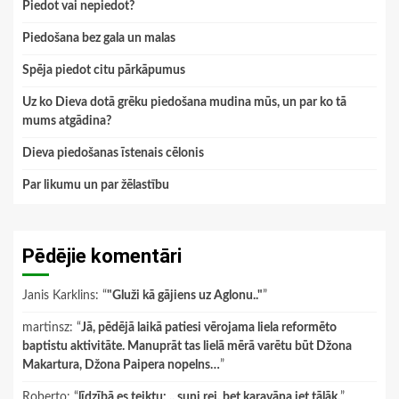
Piedot vai nepiedot?
Piedošana bez gala un malas
Spēja piedot citu pārkāpumus
Uz ko Dieva dotā grēku piedošana mudina mūs, un par ko tā
mums atgādina?
Dieva piedošanas īstenais cēlonis
Par likumu un par žēlastību
Pēdējie komentāri
Janis Karklins
: “
"Gluži kā gājiens uz Aglonu.."
”
martinsz
: “
Jā, pēdējā laikā patiesi vērojama liela reformēto
baptistu aktivitāte. Manuprāt tas lielā mērā varētu būt Džona
Makartura, Džona Paipera nopelns…
”
Roberto
: “
līdzībā es teiktu: .. suņi rej, bet karavāna iet tālāk.
”