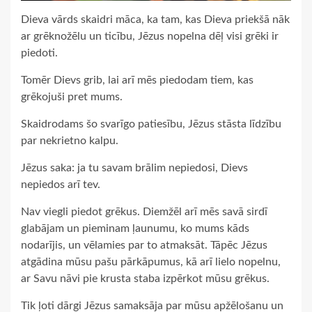
Dieva vārds skaidri māca, ka tam, kas Dieva priekšā nāk
ar grēknožēlu un ticību, Jēzus nopelna dēļ visi grēki ir
piedoti.
Tomēr Dievs grib, lai arī mēs piedodam tiem, kas
grēkojuši pret mums.
Skaidrodams šo svarīgo patiesību, Jēzus stāsta līdzību
par nekrietno kalpu.
Jēzus saka: ja tu savam brālim nepiedosi, Dievs
nepiedos arī tev.
Nav viegli piedot grēkus. Diemžēl arī mēs savā sirdī
glabājam un pieminam ļaunumu, ko mums kāds
nodarījis, un vēlamies par to atmaksāt. Tāpēc Jēzus
atgādina mūsu pašu pārkāpumus, kā arī lielo nopelnu,
ar Savu nāvi pie krusta staba izpērkot mūsu grēkus.
Tik ļoti dārgi Jēzus samaksāja par mūsu apžēlošanu un