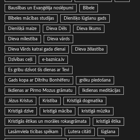
Bauslības un Evaņģēlija noslēpumi
Bībele
Bībeles mācības studijas
Dienišķo lūgšanu gads
Dienišķā maize
Dieva Dēls
Dieva likums
Dieva mīlestība
Dieva vārds
Dieva Vārds katrai gada dienai
Dieva žēlastība
Dzīvības ceļš
e-baznica.lv
Es gribu dzīvot šīs dienas ar Tevi
Gads kopa ar Dītrihu Bonhēferu
grēku piedošana
Ikdienas ar Pirmo Mozus grāmatu
Ikdienas meditācijas
Jēzus Kristus
Kristība
Kristīgā dogmatika
Kristīgā dzīve
kristīgā mācība
kristīgā mūzika
Kristīgās ētikas un morāles rokasgrāmata
kristīgā ētika
Lasāmviela ticības spēkam
Lutera citāti
lūgšana