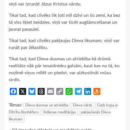
viņš var izrunāt Jēzus Kristus vārdu.
Tikai tad, kad cilvēks tik ļoti mīl dzīvi un šo zemi, ka bez
tā viss šķiet beidzies, viņš var ticēt augšāmcelšanai un
jaunai pasaulei.
Tikai tad, kad cilvēks pakļaujas Dieva likumam, viņš var
runāt par žēlastību.
Tikai tad, kad Dieva dusmas un atriebība kā drūmā
realitāte nāk pār ienaidnieku galvām, kaut kas no tā, ko
nozīmē viņus mīlēt un piedot, var aizkustināt mūsu
sirdis.
Facebook
X
Bluesky
Threads
Email
Copy
WhatsApp
Telegram
LinkedIn
Draugiem
Link
Tēmas:
Dieva dusmas un atriebība
Dieva vārds
Gads kopa ar
Dītrihu Bonhēferu
Ikdienas meditācijas
pakļaušanās Dieva
likumam