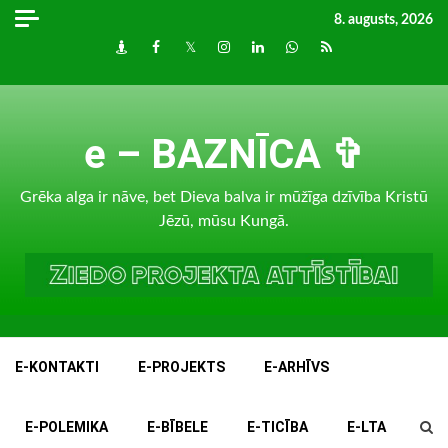
Skip
8. augusts, 2026
to
Draugiem
Facebook
Twitter
Instagram
LinkedIn
whatsapp
RSS
content
e – BAZNĪCA ✞
Grēka alga ir nāve, bet Dieva balva ir mūžīga dzīvība Kristū
Jēzū, mūsu Kungā.
E-KONTAKTI
E-PROJEKTS
E-ARHĪVS
E-POLEMIKA
E-BĪBELE
E-TICĪBA
E-LTA