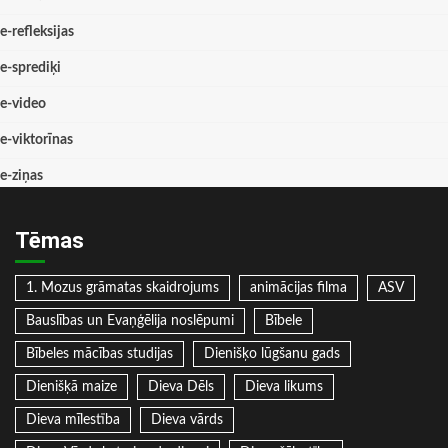
e-refleksijas
e-sprediķi
e-video
e-viktorīnas
e-ziņas
Tēmas
1. Mozus grāmatas skaidrojums
animācijas filma
ASV
Bauslības un Evaņģēlija noslēpumi
Bībele
Bībeles mācības studijas
Dienišķo lūgšanu gads
Dienišķā maize
Dieva Dēls
Dieva likums
Dieva mīlestība
Dieva vārds