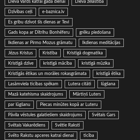
Dieva Vārds katrai gada dienai
Dieva žēlastība
Dzīvības ceļš
e-baznica.lv
Es gribu dzīvot šīs dienas ar Tevi
Gads kopa ar Dītrihu Bonhēferu
grēku piedošana
Ikdienas ar Pirmo Mozus grāmatu
Ikdienas meditācijas
Jēzus Kristus
Kristība
Kristīgā dogmatika
Kristīgā dzīve
kristīgā mācība
kristīgā mūzika
Kristīgās ētikas un morāles rokasgrāmata
kristīgā ētika
Lasāmviela ticības spēkam
Lutera citāti
lūgšana
Mazā katehisma skaidrojums
Mārtiņš Luters
par lūgšanu
Piecas minūtes kopā ar Luteru
Pāvila vēstules galatiešiem skaidrojums
Svētais Gars
Svētais Vakarēdiens
Svētie Raksti
Svēto Rakstu apceres katrai dienai
ticība