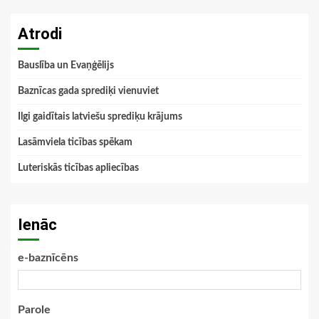
Atrodi
Bauslība un Evaņģēlijs
Baznīcas gada sprediķi vienuviet
Ilgi gaidītais latviešu sprediķu krājums
Lasāmviela ticības spēkam
Luteriskās ticības apliecības
Ienāc
e-baznīcēns
Parole