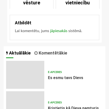
vēsture
vietniecību
Atbildēt
Lai komentētu, jums
jāpiesakās
sistēmā.
Aktuālākie
Komentētākie
E-APCERES
Es esmu tavs Dievs
E-APCERES
Kristietis kā Dieva namturis