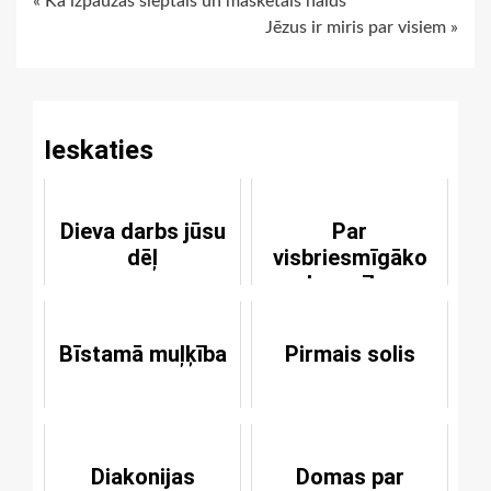
Continue
« Kā izpaužas slēptais un maskētais naids
Jēzus ir miris par visiem »
Reading
Ieskaties
Dieva darbs jūsu
Par
dēļ
visbriesmīgāko
ķecerību
Bīstamā muļķība
Pirmais solis
Diakonijas
Domas par