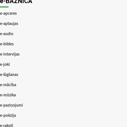
e-BAZNĪCĀ
e-apceres
e-aptaujas
e-audio
e-bildes
e-intervijas
e-joki
e-lūgšanas
e-mācība
e-mūzika
e-paziņojumi
e-poēzija
e-raksti