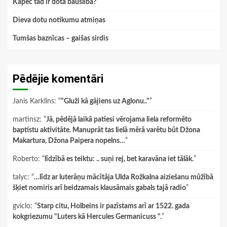
Kāpēc tad ir dota bauslība?
Dieva dotu notikumu atmiņas
Tumšas baznīcas – gaišas sirdis
Pēdējie komentāri
Janis Karklins
: “
"Gluži kā gājiens uz Aglonu.."
”
martinsz
: “
Jā, pēdējā laikā patiesi vērojama liela reformēto
baptistu aktivitāte. Manuprāt tas lielā mērā varētu būt Džona
Makartura, Džona Paipera nopelns…
”
Roberto
: “
līdzībā es teiktu: .. suņi rej, bet karavāna iet tālāk.
”
talyc
: “
…līdz ar luterāņu mācītāja Ulda Rožkalna aiziešanu mūžībā
šķiet nomiris arī beidzamais klausāmais gabals tajā radio
”
gviclo
: “
Starp citu, Holbeins ir pazīstams arī ar 1522. gada
kokgriezumu "Luters kā Hercules Germanicuss ".
”