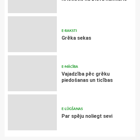
E-RAKSTI
Grēka sekas
E-MĀCĪBA
Vajadzība pēc grēku
piedošanas un ticības
E-LŪGŠANAS
Par spēju noliegt sevi