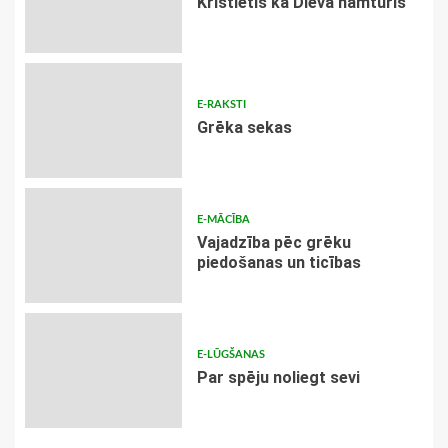
Kristietis kā Dieva namturis
E-RAKSTI
Grēka sekas
E-MĀCĪBA
Vajadzība pēc grēku
piedošanas un ticības
E-LŪGŠANAS
Par spēju noliegt sevi