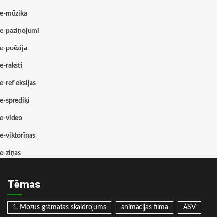
e-mūzika
e-paziņojumi
e-poēzija
e-raksti
e-refleksijas
e-sprediķi
e-video
e-viktorīnas
e-ziņas
Tēmas
1. Mozus grāmatas skaidrojums
animācijas filma
ASV