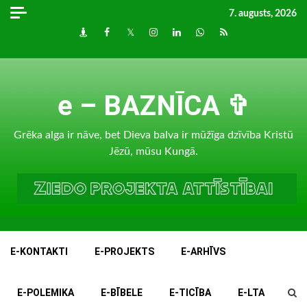
Skip
7. augusts, 2026
to
Draugiem
Facebook
Twitter
Instagram
LinkedIn
whatsapp
RSS
content
e – BAZNĪCA ✞
Grēka alga ir nāve, bet Dieva balva ir mūžīga dzīvība Kristū
Jēzū, mūsu Kungā.
E-KONTAKTI
E-PROJEKTS
E-ARHĪVS
E-POLEMIKA
E-BĪBELE
E-TICĪBA
E-LTA