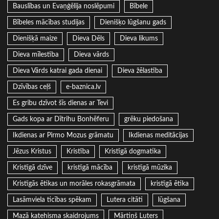
Bauslības un Evaņģēlija noslēpumi
Bībele
Bībeles mācības studijas
Dienišķo lūgšanu gads
Dienišķā maize
Dieva Dēls
Dieva likums
Dieva mīlestība
Dieva vārds
Dieva Vārds katrai gada dienai
Dieva žēlastība
Dzīvības ceļš
e-baznica.lv
Es gribu dzīvot šīs dienas ar Tevi
Gads kopa ar Dītrihu Bonhēferu
grēku piedošana
Ikdienas ar Pirmo Mozus grāmatu
Ikdienas meditācijas
Jēzus Kristus
Kristība
Kristīgā dogmatika
Kristīgā dzīve
kristīgā mācība
kristīgā mūzika
Kristīgās ētikas un morāles rokasgrāmata
kristīgā ētika
Lasāmviela ticības spēkam
Lutera citāti
lūgšana
Mazā katehisma skaidrojums
Mārtiņš Luters