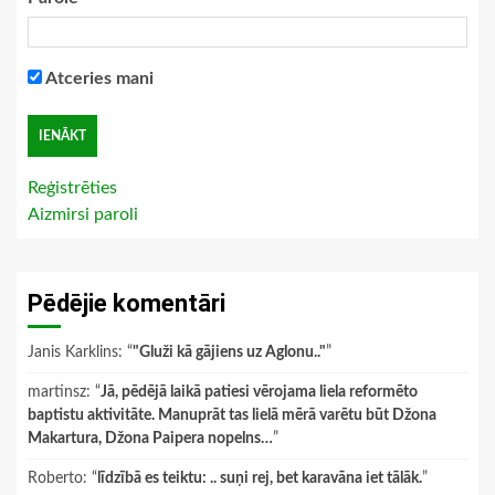
Atceries mani
Reģistrēties
Aizmirsi paroli
Pēdējie komentāri
Janis Karklins
: “
"Gluži kā gājiens uz Aglonu.."
”
martinsz
: “
Jā, pēdējā laikā patiesi vērojama liela reformēto
baptistu aktivitāte. Manuprāt tas lielā mērā varētu būt Džona
Makartura, Džona Paipera nopelns…
”
Roberto
: “
līdzībā es teiktu: .. suņi rej, bet karavāna iet tālāk.
”