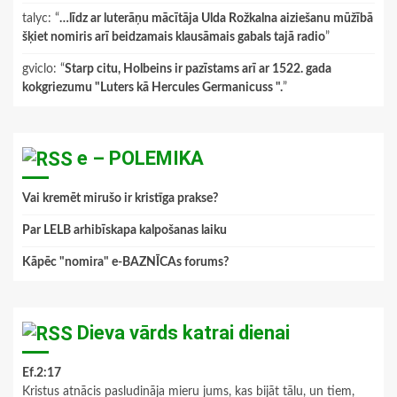
talyc
: “
…līdz ar luterāņu mācītāja Ulda Rožkalna aiziešanu mūžībā
šķiet nomiris arī beidzamais klausāmais gabals tajā radio
”
gviclo
: “
Starp citu, Holbeins ir pazīstams arī ar 1522. gada
kokgriezumu "Luters kā Hercules Germanicuss ".
”
e – POLEMIKA
Vai kremēt mirušo ir kristīga prakse?
Par LELB arhibīskapa kalpošanas laiku
Kāpēc "nomira" e-BAZNĪCAs forums?
Dieva vārds katrai dienai
Ef.2:17
Kristus atnācis pasludināja mieru jums, kas bijāt tālu, un tiem,