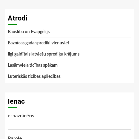
Atrodi
Bauslība un Evaņģēlijs
Baznīcas gada sprediķi vienuviet
Ilgi gaidītais latviešu sprediķu krājums
Lasāmviela ticības spēkam
Luteriskās ticības apliecības
Ienāc
e-baznīcēns
Parole