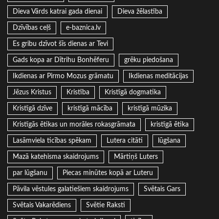
Dieva Vārds katrai gada dienai
Dieva žēlastība
Dzīvības ceļš
e-baznica.lv
Es gribu dzīvot šīs dienas ar Tevi
Gads kopa ar Dītrihu Bonhēferu
grēku piedošana
Ikdienas ar Pirmo Mozus grāmatu
Ikdienas meditācijas
Jēzus Kristus
Kristība
Kristīgā dogmatika
Kristīgā dzīve
kristīgā mācība
kristīgā mūzika
Kristīgās ētikas un morāles rokasgrāmata
kristīgā ētika
Lasāmviela ticības spēkam
Lutera citāti
lūgšana
Mazā katehisma skaidrojums
Mārtiņš Luters
par lūgšanu
Piecas minūtes kopā ar Luteru
Pāvila vēstules galatiešiem skaidrojums
Svētais Gars
Svētais Vakarēdiens
Svētie Raksti