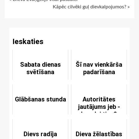
Continue
Kāpēc cilvēki guļ dievkalpojumos? »
Reading
Ieskaties
Sabata dienas
Šī nav vienkārša
svētīšana
padarīšana
Glābšanas stunda
Autoritātes
jautājums jeb -
kam lai ticu?
Dievs radīja
Dieva žēlastības