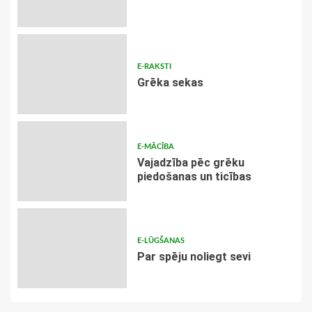
E-RAKSTI
Grēka sekas
E-MĀCĪBA
Vajadzība pēc grēku
piedošanas un ticības
E-LŪGŠANAS
Par spēju noliegt sevi