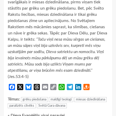
svarīgākais ir miesas dziedināšana, pirms viņam tiek
stāstīts par grēku un grēku piedošanu. Bet, pēc Svēto
Rakstu liecības, miesas dziedināšana ir tikai grēku
piedošanas zīme un apliecinājums. No Svētajiem
Rakstiem mēs mācāmies saprast, ka slimības, ciešanas
un nāve ir grēka sekas. Tāpēc par Dieva Dēlu, par Dieva
Kalpu, ir teikts:
“Taču viņš nesa mūsu sērgas un ciešanas,
un mūsu sāpes viņš bija uzkrāvis sev, kurpretī mēs viņu
uzskatījām par sodītu, Dieva satriektu un nomocītu. Viņš
bija ievainots mūsu pārkāpumu dēļ un mūsu grēku dēļ
satriekts. Mūsu sods bija uzlikts Viņam mums par
atpestīšanu, ar viņa brūcēm mēs esam dziedināti.”
(Jes.53:4-5)
Facebook
X
Bluesky
Threads
Email
Copy
WhatsApp
Telegram
LinkedIn
Draugiem
Link
Tēmas:
grēku piedošana
maldīgi teologi
miesas dziedināšana
paralizēts cilvēks
Svētā Gara dāvana
« Dieva Evaņģēlijs visai pasaulei