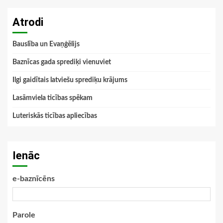
Atrodi
Bauslība un Evaņģēlijs
Baznīcas gada sprediķi vienuviet
Ilgi gaidītais latviešu sprediķu krājums
Lasāmviela ticības spēkam
Luteriskās ticības apliecības
Ienāc
e-baznīcēns
Parole