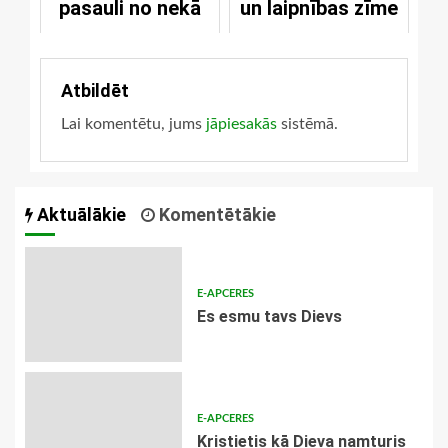
pasauli no nekā
un laipnības zīme
Atbildēt
Lai komentētu, jums
jāpiesakās
sistēmā.
Aktuālākie
Komentētākie
E-APCERES
Es esmu tavs Dievs
E-APCERES
Kristietis kā Dieva namturis