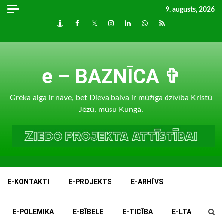
Skip
9. augusts, 2026
to
Draugiem
Facebook
Twitter
Instagram
LinkedIn
whatsapp
RSS
content
e – BAZNĪCA ✞
Grēka alga ir nāve, bet Dieva balva ir mūžīga dzīvība Kristū
Jēzū, mūsu Kungā.
E-KONTAKTI
E-PROJEKTS
E-ARHĪVS
E-POLEMIKA
E-BĪBELE
E-TICĪBA
E-LTA