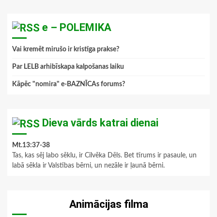
e – POLEMIKA
Vai kremēt mirušo ir kristīga prakse?
Par LELB arhibīskapa kalpošanas laiku
Kāpēc "nomira" e-BAZNĪCAs forums?
Dieva vārds katrai dienai
Mt.13:37-38
Tas, kas sēj labo sēklu, ir Cilvēka Dēls. Bet tīrums ir pasaule, un
labā sēkla ir Valstības bērni, un nezāle ir ļaunā bērni.
Animācijas filma