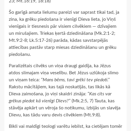
23; Mt.16:19, 18:18)
Šo garīgā amata lielumu pareizi var saprast tikai tad, ja
zina, ka grēku piedošana ir vienīgi Dieva lieta, jo Viņš
vienīgais ir tiesnesis pār visiem cilvēkiem — dzīvajiem
un mirušajiem. Triekas ķertā dziedināšana (Mk.2:1-2;
Mt.9:2-8; Lk.5:17-26) parāda, kādas savstarpējās
attiecības pastāv starp miesas dziedināšanu un grēku
piedošanu.
Paralizētais cilvēks un viņa draugi gaidīja, ka Jēzus
atdos slimajam viņa veselību. Bet Jēzus uzlūkoja slimo
un viņam teica:
“Mans bērns, tavi grēki tev piedoti.”
Rakstu mācītājiem, kas tajā noskatījās, tas likās kā
Dieva zaimošana, jo viņi skaidri zināja:
“Kas cits var
grēkus piedot kā vienīgi Dievs?”
(Mk.2:5, 7) Tauta, kas
stāvēja apkārt un vēroja šo notikumu, izbijās un slavēja
Dievu, kas tādu varu devis cilvēkiem (Mt.9:8).
Bikli vai maldīgi teologi varētu iebilst, ka cietējam tomēr