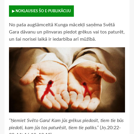
▶ NOKLAUSIES ŠO E-PUBLIKĀCIJU
No paša augšāmceltā Kunga mācekļi saņēma Svētā
Gara dāvanu un pilnvaras piedot grēkus vai tos paturēt,
un šai norisei laikā ir iedarbība arī mūžībā.
“Ņemiet Svēto Garu! Kam jūs grēkus piedosit, tiem tie būs
piedoti, kam jūs tos paturēsit, tiem tie paliks.”
(Jņ.20:22-