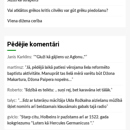
Jēzus kā terapeits
Vai atklātos grēkos kritis cilvēks var gūt grēku piedošanu?
Viena dižena cerība
Pēdējie komentāri
Janis Karklins
: “
"Gluži kā gājiens uz Aglonu.."
”
martinsz
: “
Jā, pēdējā laikā patiesi vērojama liela reformēto
baptistu aktivitāte. Manuprāt tas lielā mērā varētu būt Džona
Makartura, Džona Paipera nopelns…
”
Roberto
: “
līdzībā es teiktu: .. suņi rej, bet karavāna iet tālāk.
”
talyc
: “
…līdz ar luterāņu mācītāja Ulda Rožkalna aiziešanu mūžībā
šķiet nomiris arī beidzamais klausāmais gabals tajā radio
”
gviclo
: “
Starp citu, Holbeins ir pazīstams arī ar 1522. gada
kokgriezumu "Luters kā Hercules Germanicuss ".
”