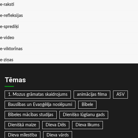
e-raksti
e-refleksijas
e-sprediķi
e-video
e-viktorīnas
e-ziņas
Tēmas
1. Mozus grāmatas skaidrojums
animācijas filma
ASV
Bauslības un Evaņģēlija noslēpumi
Bībele
Bībeles mācības studijas
Dienišķo lūgšanu gads
Dienišķā maize
Dieva Dēls
Dieva likums
Dieva mīlestība
Dieva vārds