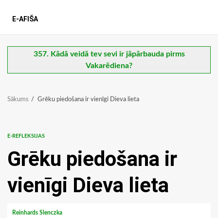
E-AFIŠA
357. Kādā veidā tev sevi ir jāpārbauda pirms
Vakarēdiena?
Sākums
Grēku piedošana ir vienīgi Dieva lieta
E-REFLEKSIJAS
Grēku piedošana ir
vienīgi Dieva lieta
Reinhards Slenczka