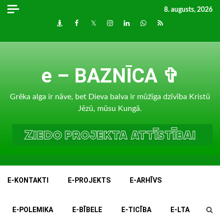
Skip
8. augusts, 2026
to
Draugiem
Facebook
Twitter
Instagram
LinkedIn
whatsapp
RSS
content
e – BAZNĪCA ✞
Grēka alga ir nāve, bet Dieva balva ir mūžīga dzīvība Kristū
Jēzū, mūsu Kungā.
E-KONTAKTI
E-PROJEKTS
E-ARHĪVS
E-POLEMIKA
E-BĪBELE
E-TICĪBA
E-LTA