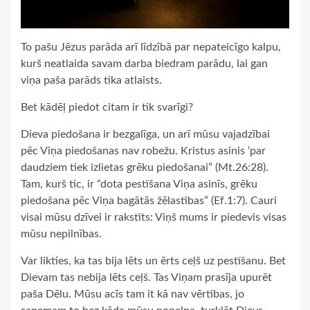
To pašu Jēzus parāda arī līdzībā par nepateicīgo kalpu,
kurš neatlaida savam darba biedram parādu, lai gan
viņa paša parāds tika atlaists.
Bet kādēļ piedot citam ir tik svarīgi?
Dieva piedošana ir bezgalīga, un arī mūsu vajadzībai
pēc Viņa piedošanas nav robežu. Kristus asinis ‘par
daudziem tiek izlietas grēku piedošanai” (Mt.26:28).
Tam, kurš tic, ir “dota pestīšana Viņa asinīs, grēku
piedošana pēc Viņa bagātās žēlastības” (Ef.1:7). Cauri
visai mūsu dzīvei ir rakstīts: Viņš mums ir piedevis visas
mūsu nepilnības.
Var likties, ka tas bija lēts un ērts ceļš uz pestīšanu. Bet
Dievam tas nebija lēts ceļš. Tas Viņam prasīja upurēt
paša Dēlu. Mūsu acīs tam it kā nav vērtības, jo