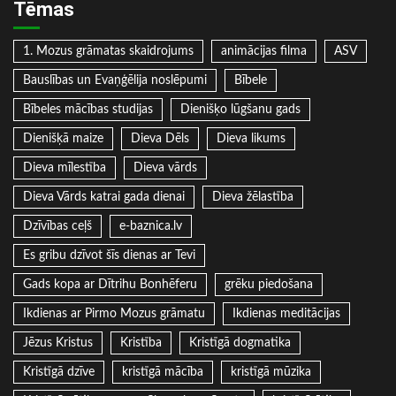
Tēmas
1. Mozus grāmatas skaidrojums
animācijas filma
ASV
Bauslības un Evaņģēlija noslēpumi
Bībele
Bībeles mācības studijas
Dienišķo lūgšanu gads
Dienišķā maize
Dieva Dēls
Dieva likums
Dieva mīlestība
Dieva vārds
Dieva Vārds katrai gada dienai
Dieva žēlastība
Dzīvības ceļš
e-baznica.lv
Es gribu dzīvot šīs dienas ar Tevi
Gads kopa ar Dītrihu Bonhēferu
grēku piedošana
Ikdienas ar Pirmo Mozus grāmatu
Ikdienas meditācijas
Jēzus Kristus
Kristība
Kristīgā dogmatika
Kristīgā dzīve
kristīgā mācība
kristīgā mūzika