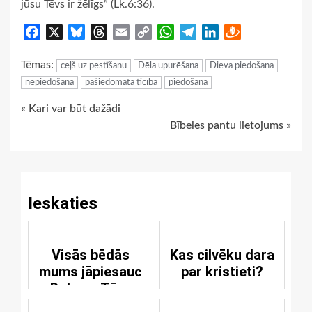
jūsu Tēvs ir žēlīgs” (Lk.6:36).
Facebook
X
Bluesky
Threads
Email
Copy
WhatsApp
Telegram
LinkedIn
Draugiem
Link
Tēmas:
ceļš uz pestīšanu
Dēla upurēšana
Dieva piedošana
nepiedošana
pašiedomāta ticība
piedošana
Continue
« Kari var būt dažādi
Bībeles pantu lietojums »
Reading
Ieskaties
Visās bēdās
Kas cilvēku dara
mums jāpiesauc
par kristieti?
Debesu Tēvs