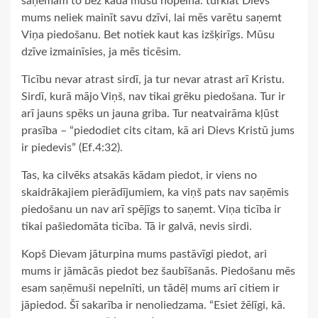
saņemam to bez kāda mūsu nopelna. turklāt Dievs
mums neliek mainīt savu dzīvi, lai mēs varētu saņemt
Viņa piedošanu. Bet notiek kaut kas izšķirīgs. Mūsu
dzīve izmainīsies, ja mēs ticēsim.
Ticību nevar atrast sirdī, ja tur nevar atrast arī Kristu.
Sirdī, kurā mājo Viņš, nav tikai grēku piedošana. Tur ir
arī jauns spēks un jauna griba. Tur neatvairāma kļūst
prasība – “piedodiet cits citam, kā ari Dievs Kristū jums
ir piedevis” (Ef.4:32).
Tas, ka cilvēks atsakās kādam piedot, ir viens no
skaidrākajiem pierādījumiem, ka viņš pats nav saņēmis
piedošanu un nav arī spējīgs to saņemt. Viņa ticība ir
tikai pašiedomāta ticība. Tā ir galvā, nevis sirdi.
Kopš Dievam jāturpina mums pastāvīgi piedot, ari
mums ir jāmācās piedot bez šaubīšanās. Piedošanu mēs
esam saņēmuši nepelnīti, un tādēļ mums arī citiem ir
jāpiedod. Šī sakarība ir nenoliedzama. “Esiet žēlīgi, kā.