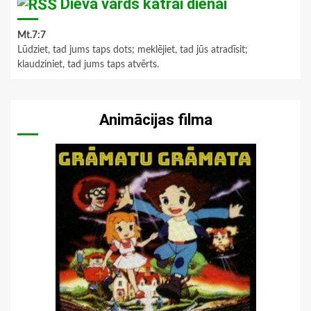
Dieva vārds katrai dienai
Mt.7:7
Lūdziet, tad jums taps dots; meklējiet, tad jūs atradīsit;
klaudziniet, tad jums taps atvērts.
Animācijas filma