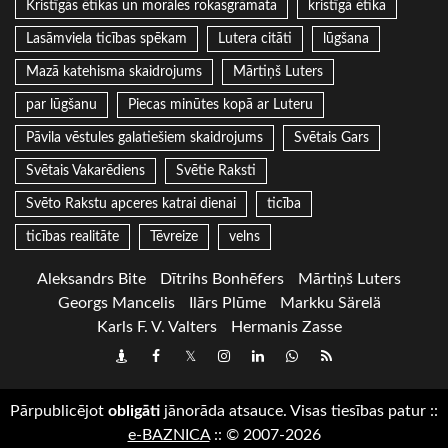
Kristīgās ētikas un morāles rokasgrāmata
kristīgā ētika
Lasāmviela ticības spēkam
Lutera citāti
lūgšana
Mazā katehisma skaidrojums
Mārtiņš Luters
par lūgšanu
Piecas minūtes kopā ar Luteru
Pāvila vēstules galatiešiem skaidrojums
Svētais Gars
Svētais Vakarēdiens
Svētie Raksti
Svēto Rakstu apceres katrai dienai
ticība
ticības realitāte
Tēvreize
velns
Aleksandrs Bite
Dītrihs Bonhēfers
Mārtiņš Luters
Georgs Mancelis
Ilārs Plūme
Markku Särelä
Karls F. V. Valters
Hermanis Zasse
Draugiem
Facebook
Twitter
Instagram
LinkedIn
whatsapp
RSS
Pārpublicējot
obligāti
jānorāda atsauce. Visas tiesības patur
::
e-BAZNICA
::
© 2007-2026