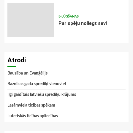
E-LŪGŠANAS
Par spēju noliegt sevi
Atrodi
Bauslība un Evaņģēlijs
Baznīcas gada sprediķi vienuviet
Ilgi gaidītais latviešu sprediķu krājums
Lasāmviela ticības spēkam
Luteriskās ticības apliecības