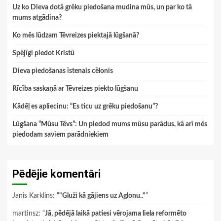
Uz ko Dieva dotā grēku piedošana mudina mūs, un par ko tā
mums atgādina?
Ko mēs lūdzam Tēvreizes piektajā lūgšanā?
Spējīgi piedot Kristū
Dieva piedošanas īstenais cēlonis
Rīcība saskaņā ar Tēvreizes piekto lūgšanu
Kādēļ es apliecinu: “Es ticu uz grēku piedošanu”?
Lūgšana “Mūsu Tēvs”: Un piedod mums mūsu parādus, kā arī mēs
piedodam saviem parādniekiem
Pēdējie komentāri
Janis Karklins
: “
"Gluži kā gājiens uz Aglonu.."
”
martinsz
: “
Jā, pēdējā laikā patiesi vērojama liela reformēto