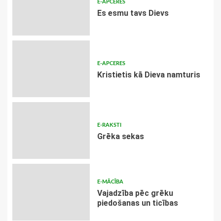
E-APCERES
Es esmu tavs Dievs
E-APCERES
Kristietis kā Dieva namturis
E-RAKSTI
Grēka sekas
E-MĀCĪBA
Vajadzība pēc grēku
piedošanas un ticības