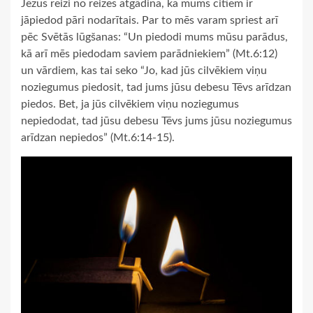
Jēzus reizi no reizes atgādina, ka mums citiem ir
jāpiedod pāri nodarītais. Par to mēs varam spriest arī
pēc Svētās lūgšanas: “Un piedodi mums mūsu parādus,
kā arī mēs piedodam saviem parādniekiem” (Mt.6:12)
un vārdiem, kas tai seko “Jo, kad jūs cilvēkiem viņu
noziegumus piedosit, tad jums jūsu debesu Tēvs arīdzan
piedos. Bet, ja jūs cilvēkiem viņu noziegumus
nepiedodat, tad jūsu debesu Tēvs jums jūsu noziegumus
arīdzan nepiedos” (Mt.6:14-15).