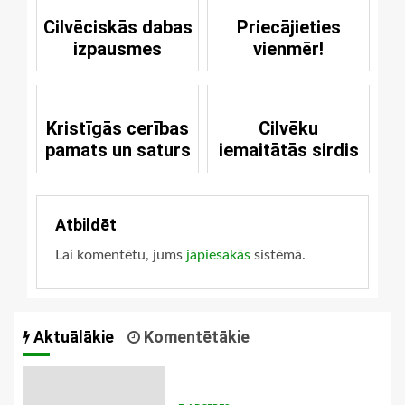
Cilvēciskās dabas
Priecājieties
izpausmes
vienmēr!
Kristīgās cerības
Cilvēku
pamats un saturs
iemaitātās sirdis
Atbildēt
Lai komentētu, jums
jāpiesakās
sistēmā.
Aktuālākie
Komentētākie