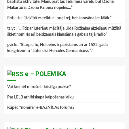
baptistu aktivitāte. Manuprāt tas lielā mērā varētu būt Džona
Makartura, Džona Paipera nopelns…
”
Roberto
: “
līdzībā es teiktu: .. suņi rej, bet karavāna iet tālāk.
”
talyc
: “
…līdz ar luterāņu mācītāja Ulda Rožkalna aiziešanu mūžībā
šķiet nomiris arī beidzamais klausāmais gabals tajā radio
”
gviclo
: “
Starp citu, Holbeins ir pazīstams arī ar 1522. gada
kokgriezumu "Luters kā Hercules Germanicuss ".
”
e – POLEMIKA
Vai kremēt mirušo ir kristīga prakse?
Par LELB arhibīskapa kalpošanas laiku
Kāpēc "nomira" e-BAZNĪCAs forums?