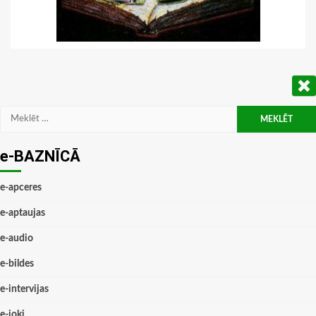
Meklēt:
e-BAZNĪCĀ
e-apceres
e-aptaujas
e-audio
e-bildes
e-intervijas
e-joki