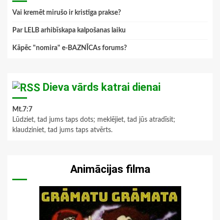
Vai kremēt mirušo ir kristīga prakse?
Par LELB arhibīskapa kalpošanas laiku
Kāpēc "nomira" e-BAZNĪCAs forums?
Dieva vārds katrai dienai
Mt.7:7
Lūdziet, tad jums taps dots; meklējiet, tad jūs atradīsit;
klaudziniet, tad jums taps atvērts.
Animācijas filma