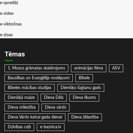
e-sprediķi
e-video
e-viktorīnas
e-ziņas
Tēmas
1. Mozus grāmatas skaidrojums
animācijas filma
ASV
Bauslības un Evaņģēlija noslēpumi
Bībele
Bībeles mācības studijas
Dienišķo lūgšanu gads
Dienišķā maize
Dieva Dēls
Dieva likums
Dieva mīlestība
Dieva vārds
Dieva Vārds katrai gada dienai
Dieva žēlastība
Dzīvības ceļš
e-baznica.lv