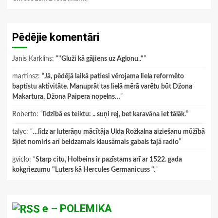
Pēdējie komentāri
Janis Karklins
: “
"Gluži kā gājiens uz Aglonu.."
”
martinsz
: “
Jā, pēdējā laikā patiesi vērojama liela reformēto
baptistu aktivitāte. Manuprāt tas lielā mērā varētu būt Džona
Makartura, Džona Paipera nopelns…
”
Roberto
: “
līdzībā es teiktu: .. suņi rej, bet karavāna iet tālāk.
”
talyc
: “
…līdz ar luterāņu mācītāja Ulda Rožkalna aiziešanu mūžībā
šķiet nomiris arī beidzamais klausāmais gabals tajā radio
”
gviclo
: “
Starp citu, Holbeins ir pazīstams arī ar 1522. gada
kokgriezumu "Luters kā Hercules Germanicuss ".
”
e – POLEMIKA