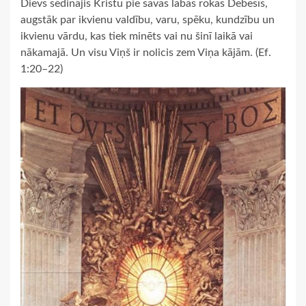
Dievs sēdinājis Kristu pie savas labās rokas Debesīs,
augstāk par ikvienu valdību, varu, spēku, kundzību un
ikvienu vārdu, kas tiek minēts vai nu šinī laikā vai
nākamajā. Un visu Viņš ir nolicis zem Viņa kājām. (Ef.
1:20–22)