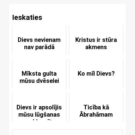
Ieskaties
Dievs nevienam
Kristus ir stūra
nav parādā
akmens
Mīksta gulta
Ko mīl Dievs?
mūsu dvēselei
Dievs ir apsolījis
Ticība kā
mūsu lūgšanas
Ābrahāmam
uzklausīt