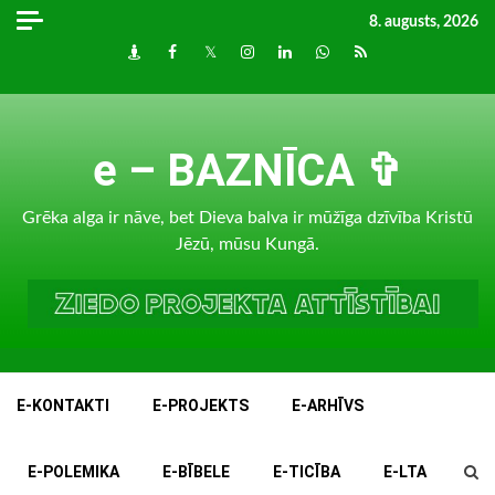
Skip
8. augusts, 2026
to
Draugiem
Facebook
Twitter
Instagram
LinkedIn
whatsapp
RSS
content
e – BAZNĪCA ✞
Grēka alga ir nāve, bet Dieva balva ir mūžīga dzīvība Kristū
Jēzū, mūsu Kungā.
E-KONTAKTI
E-PROJEKTS
E-ARHĪVS
E-POLEMIKA
E-BĪBELE
E-TICĪBA
E-LTA