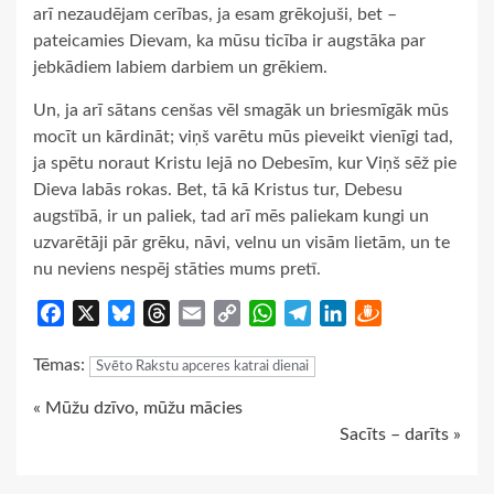
arī nezaudējam cerības, ja esam grēkojuši, bet –
pateicamies Dievam, ka mūsu ticība ir augstāka par
jebkādiem labiem darbiem un grēkiem.
Un, ja arī sātans cenšas vēl smagāk un briesmīgāk mūs
mocīt un kārdināt; viņš varētu mūs pieveikt vienīgi tad,
ja spētu noraut Kristu lejā no Debesīm, kur Viņš sēž pie
Dieva labās rokas. Bet, tā kā Kristus tur, Debesu
augstībā, ir un paliek, tad arī mēs paliekam kungi un
uzvarētāji pār grēku, nāvi, velnu un visām lietām, un te
nu neviens nespēj stāties mums pretī.
Facebook
X
Bluesky
Threads
Email
Copy
WhatsApp
Telegram
LinkedIn
Draugiem
Link
Tēmas:
Svēto Rakstu apceres katrai dienai
Continue
« Mūžu dzīvo, mūžu mācies
Sacīts – darīts »
Reading