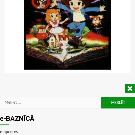
Meklēt:
e-BAZNĪCĀ
e-apceres