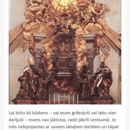
Lai būtu kā būdams – vai esam grēkojuši vai labu vien
darījuši – mums nav jābīstas, nedz jākrīt izmisumā. Jo
mēs nelepojamies ar saviem labajiem darbiem un tāpat