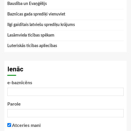
Bauslība un Evaņģēlijs
Baznīcas gada sprediķi vienuviet
Ilgi gaidītais latviešu sprediķu krājums
Lasāmviela ticības spēkam
Luteriskās ticības apliecības
Ienāc
e-baznīcēns
Parole
Atceries mani