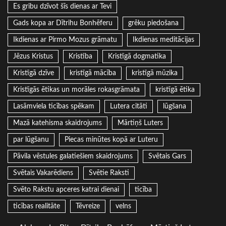
Es gribu dzīvot šīs dienas ar Tevi
Gads kopa ar Dītrihu Bonhēferu
grēku piedošana
Ikdienas ar Pirmo Mozus grāmatu
Ikdienas meditācijas
Jēzus Kristus
Kristība
Kristīgā dogmatika
Kristīgā dzīve
kristīgā mācība
kristīgā mūzika
Kristīgās ētikas un morāles rokasgrāmata
kristīgā ētika
Lasāmviela ticības spēkam
Lutera citāti
lūgšana
Mazā katehisma skaidrojums
Mārtiņš Luters
par lūgšanu
Piecas minūtes kopā ar Luteru
Pāvila vēstules galatiešiem skaidrojums
Svētais Gars
Svētais Vakarēdiens
Svētie Raksti
Svēto Rakstu apceres katrai dienai
ticība
ticības realitāte
Tēvreize
velns