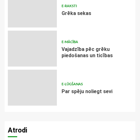
E-RAKSTI
Grēka sekas
E-MĀCĪBA
Vajadzība pēc grēku
piedošanas un ticības
E-LŪGŠANAS
Par spēju noliegt sevi
Atrodi