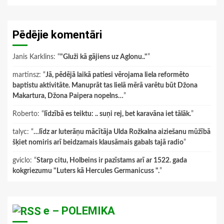
Pēdējie komentāri
Janis Karklins
: “
"Gluži kā gājiens uz Aglonu.."
”
martinsz
: “
Jā, pēdējā laikā patiesi vērojama liela reformēto
baptistu aktivitāte. Manuprāt tas lielā mērā varētu būt Džona
Makartura, Džona Paipera nopelns…
”
Roberto
: “
līdzībā es teiktu: .. suņi rej, bet karavāna iet tālāk.
”
talyc
: “
…līdz ar luterāņu mācītāja Ulda Rožkalna aiziešanu mūžībā
šķiet nomiris arī beidzamais klausāmais gabals tajā radio
”
gviclo
: “
Starp citu, Holbeins ir pazīstams arī ar 1522. gada
kokgriezumu "Luters kā Hercules Germanicuss ".
”
e – POLEMIKA