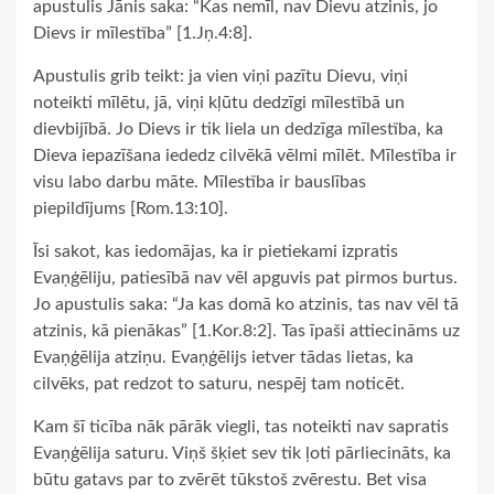
apustulis Jānis saka: “Kas nemīl, nav Dievu atzinis, jo
Dievs ir mīlestība” [1.Jņ.4:8].
Apustulis grib teikt: ja vien viņi pazītu Dievu, viņi
noteikti mīlētu, jā, viņi kļūtu dedzīgi mīlestībā un
dievbijībā. Jo Dievs ir tik liela un dedzīga mīlestība, ka
Dieva iepazīšana iededz cilvēkā vēlmi mīlēt. Mīlestība ir
visu labo darbu māte. Mīlestība ir bauslības
piepildījums [Rom.13:10].
Īsi sakot, kas iedomājas, ka ir pietiekami izpratis
Evaņģēliju, patiesībā nav vēl apguvis pat pirmos burtus.
Jo apustulis saka: “Ja kas domā ko atzinis, tas nav vēl tā
atzinis, kā pienākas” [1.Kor.8:2]. Tas īpaši attiecināms uz
Evaņģēlija atziņu. Evaņģēlijs ietver tādas lietas, ka
cilvēks, pat redzot to saturu, nespēj tam noticēt.
Kam šī ticība nāk pārāk viegli, tas noteikti nav sapratis
Evaņģēlija saturu. Viņš šķiet sev tik ļoti pārliecināts, ka
būtu gatavs par to zvērēt tūkstoš zvērestu. Bet visa