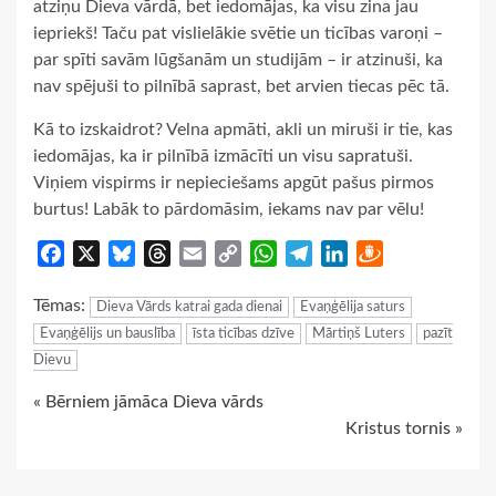
atziņu Dieva vārdā, bet iedomājas, ka visu zina jau
iepriekš! Taču pat vislielākie svētie un ticības varoņi –
par spīti savām lūgšanām un studijām – ir atzinuši, ka
nav spējuši to pilnībā saprast, bet arvien tiecas pēc tā.
Kā to izskaidrot? Velna apmāti, akli un miruši ir tie, kas
iedomājas, ka ir pilnībā izmācīti un visu sapratuši.
Viņiem vispirms ir nepieciešams apgūt pašus pirmos
burtus! Labāk to pārdomāsim, iekams nav par vēlu!
Facebook
X
Bluesky
Threads
Email
Copy
WhatsApp
Telegram
LinkedIn
Draugiem
Link
Tēmas:
Dieva Vārds katrai gada dienai
Evaņģēlija saturs
Evaņģēlijs un bauslība
īsta ticības dzīve
Mārtiņš Luters
pazīt
Dievu
Continue
« Bērniem jāmāca Dieva vārds
Kristus tornis »
Reading