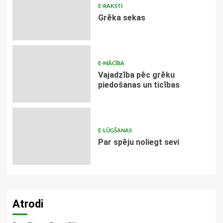
E-RAKSTI
Grēka sekas
E-MĀCĪBA
Vajadzība pēc grēku
piedošanas un ticības
E-LŪGŠANAS
Par spēju noliegt sevi
Atrodi