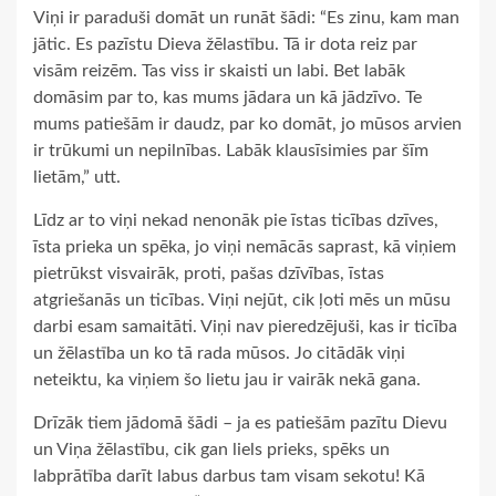
Viņi ir paraduši domāt un runāt šādi: “Es zinu, kam man
jātic. Es pazīstu Dieva žēlastību. Tā ir dota reiz par
visām reizēm. Tas viss ir skaisti un labi. Bet labāk
domāsim par to, kas mums jādara un kā jādzīvo. Te
mums patiešām ir daudz, par ko domāt, jo mūsos arvien
ir trūkumi un nepilnības. Labāk klausīsimies par šīm
lietām,” utt.
Līdz ar to viņi nekad nenonāk pie īstas ticības dzīves,
īsta prieka un spēka, jo viņi nemācās saprast, kā viņiem
pietrūkst visvairāk, proti, pašas dzīvības, īstas
atgriešanās un ticības. Viņi nejūt, cik ļoti mēs un mūsu
darbi esam samaitāti. Viņi nav pieredzējuši, kas ir ticība
un žēlastība un ko tā rada mūsos. Jo citādāk viņi
neteiktu, ka viņiem šo lietu jau ir vairāk nekā gana.
Drīzāk tiem jādomā šādi – ja es patiešām pazītu Dievu
un Viņa žēlastību, cik gan liels prieks, spēks un
labprātība darīt labus darbus tam visam sekotu! Kā