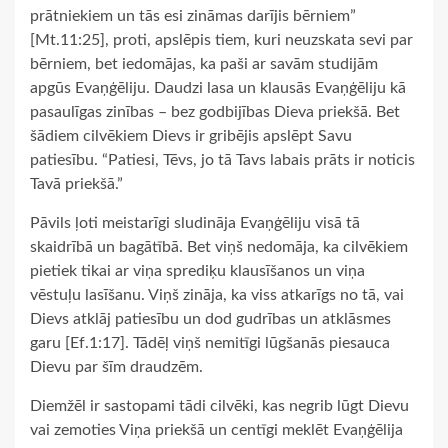
prātniekiem un tās esi zināmas darījis bērniem”
[Mt.11:25], proti, apslēpis tiem, kuri neuzskata sevi par
bērniem, bet iedomājas, ka paši ar savām studijām
apgūs Evaņģēliju. Daudzi lasa un klausās Evaņģēliju kā
pasaulīgas zinības – bez godbijības Dieva priekšā. Bet
šādiem cilvēkiem Dievs ir gribējis apslēpt Savu
patiesību. “Patiesi, Tēvs, jo tā Tavs labais prāts ir noticis
Tavā priekšā.”
Pāvils ļoti meistarīgi sludināja Evaņģēliju visā tā
skaidrībā un bagātībā. Bet viņš nedomāja, ka cilvēkiem
pietiek tikai ar viņa sprediķu klausīšanos un viņa
vēstuļu lasīšanu. Viņš zināja, ka viss atkarīgs no tā, vai
Dievs atklāj patiesību un dod gudrības un atklāsmes
garu [Ef.1:17]. Tādēļ viņš nemitīgi lūgšanās piesauca
Dievu par šīm draudzēm.
Diemžēl ir sastopami tādi cilvēki, kas negrib lūgt Dievu
vai zemoties Viņa priekšā un centīgi meklēt Evaņģēlija