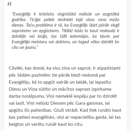
“Evaņģēlijs ir kristiešu visgrūtākā māksla un augstākā
gudrība. Ticīgie paliek skolnieki tajā visas sava mūža
dienas. Taču problēma ir tā, ka Evaņģēlijs šķiet pārāk viegli
saprotams un apgūstams. Tiklīdz kāds to kaut nedaudz ir
dzirdējis vai lasījis, tas tūlīt iedomājas, ka kļuvis par
Evaņģēlija meistaru vai doktoru, un tagad vēlas dzirdēt ko
citu un jaunu.”
Cilvēki, kas domā, ka visu zina un saprot, ir atpazīstami
pēc šādām pazīmēm: tie pārāk bieži nedomā par
Evaņģēliju, kā to apgūt vairāk un labāk, lai iepazītu
Dievu un Viņa sūtīto un mācītos saprast izpirkuma
darba noslēpumu. Viņi nemeklē iespēju par to dzirdēt
vai lasīt. Viņi nelūdz Dievam pēc Gara gaismas, lai
apgūtu šīs patiesības. Gluži otrādi. Kad tiek runāts kaut
kas patiesi evaņģēlisks, viņi ar nepacietību gaida, lai tas
beigtos un varētu runāt kaut ko citu.