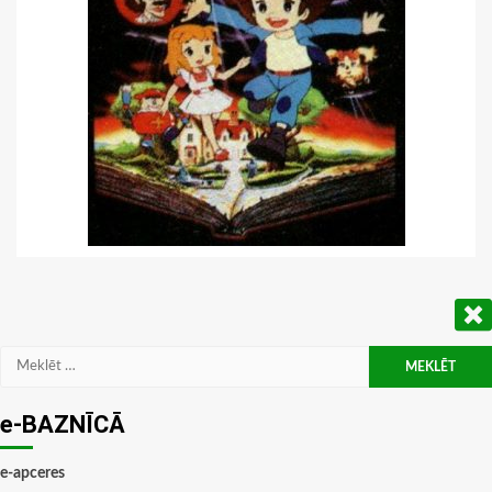
Meklēt:
e-BAZNĪCĀ
e-apceres