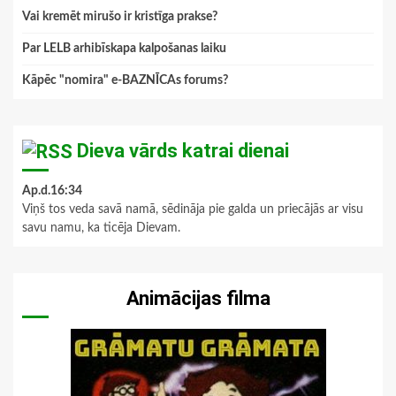
Vai kremēt mirušo ir kristīga prakse?
Par LELB arhibīskapa kalpošanas laiku
Kāpēc "nomira" e-BAZNĪCAs forums?
Dieva vārds katrai dienai
Ap.d.16:34
Viņš tos veda savā namā, sēdināja pie galda un priecājās ar visu
savu namu, ka ticēja Dievam.
Animācijas filma