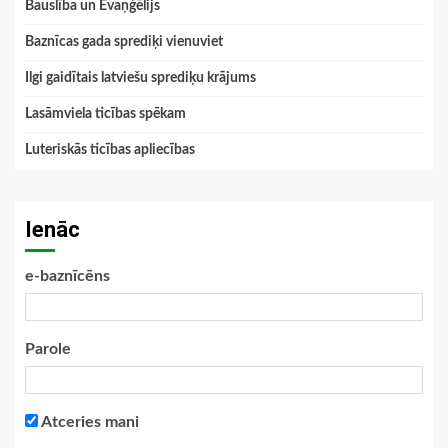
Bauslība un Evaņģēlijs
Baznīcas gada sprediķi vienuviet
Ilgi gaidītais latviešu sprediķu krājums
Lasāmviela ticības spēkam
Luteriskās ticības apliecības
Ienāc
e-baznīcēns
Parole
Atceries mani