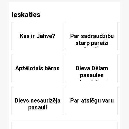
Ieskaties
Kas ir Jahve?
Par sadraudzību
starp pareizi
mācošiem
kristiešiem un
ķeceriem
Apžēlotais bērns
Dieva Dēlam
pasaules
atpestīšanā
nevarēja palīdzēt
nekāda radība
Dievs nesaudzēja
Par atslēgu varu
pasauli