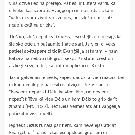
viņa dzīve liecina pretējo. Patiesi ir Lutera vārdi, ka
cilvēks, kas sapratis Evaņģēliju un no sirds tic tam,
“vairs nevar dzīvot virs zemes, bet viņš nomirs aiz
neaprakstāma prieka”.
Tiešām, viņš nepaliks tik vēss, iesīkstējis un miesīgs kā
šie skolotie un pašapmierinātie gari. Ja vien cilvēks
patiesi spētu pareizi ticēt Evaņģēlija saturam, viņam
katrā ziņā nebūtu tik grūti sekot Kristum, ciest un
aizliegt sevi, mīlēt, kalpot un apliecināt Kristu.
Tas ir galvenais iemesls, kāpēc daudzi arvien mācās, bet
nekad nenāk pie patiesības atziņas. Jēzus sacīja:
“Neviens nepazīst Dēlu kā vien Tēvs, un neviens
nepazīst Tēvu kā vien Dēls un kam Dēls to grib darīt
zināmu [Mt.11:27]. Bez Dēla vēlmes atklāt Evaņģēlija
patiesību viss ir velti.
Iepriekš Jēzus runāja par tiem, kam nevēlējās atklāt
Evaņģēliju: “Tu šīs lietas esi apslēpis gudriem un