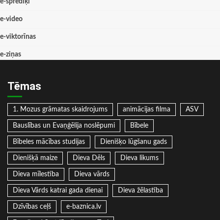
e-sprediķi
e-video
e-viktorīnas
e-ziņas
Tēmas
1. Mozus grāmatas skaidrojums
animācijas filma
ASV
Bauslības un Evaņģēlija noslēpumi
Bībele
Bībeles mācības studijas
Dienišķo lūgšanu gads
Dienišķā maize
Dieva Dēls
Dieva likums
Dieva mīlestība
Dieva vārds
Dieva Vārds katrai gada dienai
Dieva žēlastība
Dzīvības ceļš
e-baznica.lv