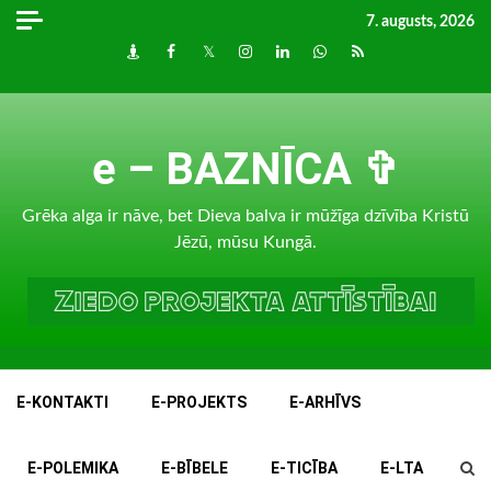
Skip
7. augusts, 2026
to
Draugiem
Facebook
Twitter
Instagram
LinkedIn
whatsapp
RSS
content
e – BAZNĪCA ✞
Grēka alga ir nāve, bet Dieva balva ir mūžīga dzīvība Kristū
Jēzū, mūsu Kungā.
E-KONTAKTI
E-PROJEKTS
E-ARHĪVS
E-POLEMIKA
E-BĪBELE
E-TICĪBA
E-LTA