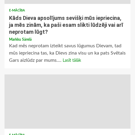
E-MĀCĪBA
Kāds Dieva apsolījums sevišķi mūs iepriecina,
ja mēs zinām, ka paši esam slikti lūdzēji vai arī
neprotam lūgt?
Markku Särelä
Kad mēs neprotam izteikt savus lūgumus Dievam, tad
mūs iepriecina tas, ka Dievs zina visu un ka pats Svētais
Gars aizlūdz par mums....
Lasīt tālāk