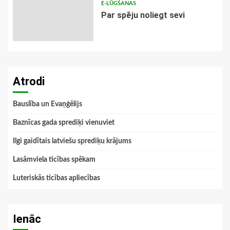
E-LŪGŠANAS
Par spēju noliegt sevi
Atrodi
Bauslība un Evaņģēlijs
Baznīcas gada sprediķi vienuviet
Ilgi gaidītais latviešu sprediķu krājums
Lasāmviela ticības spēkam
Luteriskās ticības apliecības
Ienāc