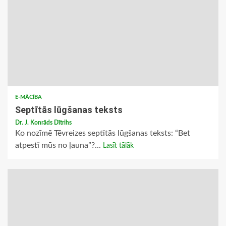
E-MĀCĪBA
Septītās lūgšanas teksts
Dr. J. Konrāds Dītrihs
Ko nozīmē Tēvreizes septītās lūgšanas teksts: “Bet
atpestī mūs no ļauna”?...
Lasīt tālāk