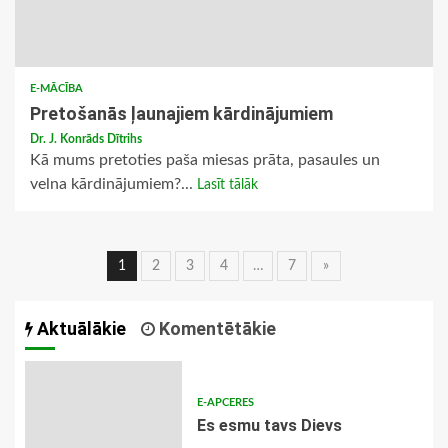
E-MĀCĪBA
Pretošanās ļaunajiem kārdinājumiem
Dr. J. Konrāds Dītrihs
Kā mums pretoties paša miesas prāta, pasaules un
velna kārdinājumiem?...
Lasīt tālāk
Ziņu
1
2
3
4
…
7
»
navigācija
Aktuālākie
Komentētākie
E-APCERES
Es esmu tavs Dievs