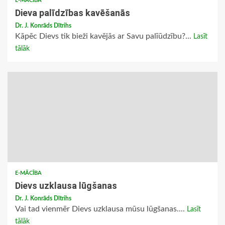
E-MĀCĪBA
Dieva palīdzības kavēšanās
Dr. J. Konrāds Dītrihs
Kāpēc Dievs tik bieži kavējās ar Savu palīūdzību?...
Lasīt
tālāk
E-MĀCĪBA
Dievs uzklausa lūgšanas
Dr. J. Konrāds Dītrihs
Vai tad vienmēr Dievs uzklausa mūsu lūgšanas....
Lasīt
tālāk