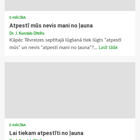
E-MĀCĪBA
Atpestī mūs nevis mani no ļauna
Dr. J. Konrāds Dītrihs
Kāpēc Tēvreizes septītajā lūgšanā tiek lūgts “atpestī
mūs” un nevis “atpestī mani no ļauna”?...
Lasīt tālāk
E-MĀCĪBA
Lai tiekam atpestīti no ļauna