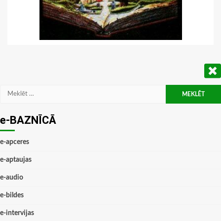
Meklēt:
e-BAZNĪCĀ
e-apceres
e-aptaujas
e-audio
e-bildes
e-intervijas