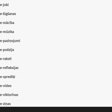
e-joki
e-lūgšanas
e-mācība
e-mūzika
e-paziņojumi
e-poēzija
e-raksti
e-refleksijas
e-sprediķi
e-video
e-viktorīnas
e-ziņas