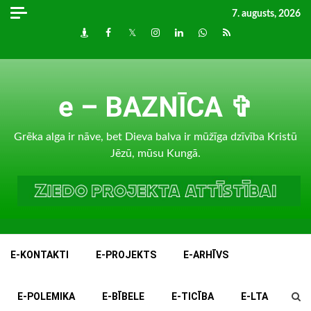
Skip
7. augusts, 2026
to
Draugiem
Facebook
Twitter
Instagram
LinkedIn
whatsapp
RSS
content
e – BAZNĪCA ✞
Grēka alga ir nāve, bet Dieva balva ir mūžīga dzīvība Kristū
Jēzū, mūsu Kungā.
E-KONTAKTI
E-PROJEKTS
E-ARHĪVS
E-POLEMIKA
E-BĪBELE
E-TICĪBA
E-LTA