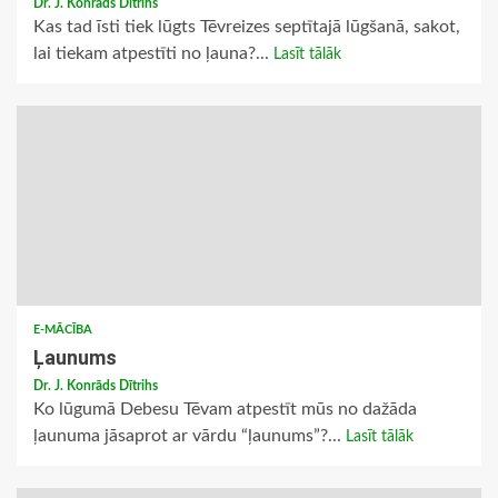
Dr. J. Konrāds Dītrihs
Kas tad īsti tiek lūgts Tēvreizes septītajā lūgšanā, sakot,
lai tiekam atpestīti no ļauna?...
Lasīt tālāk
E-MĀCĪBA
Ļaunums
Dr. J. Konrāds Dītrihs
Ko lūgumā Debesu Tēvam atpestīt mūs no dažāda
ļaunuma jāsaprot ar vārdu “ļaunums”?...
Lasīt tālāk