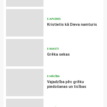
E-APCERES
Kristietis kā Dieva namturis
E-RAKSTI
Grēka sekas
E-MĀCĪBA
Vajadzība pēc grēku
piedošanas un ticības