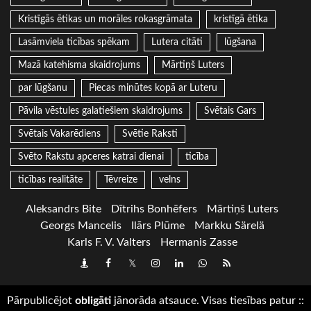
Kristīgās ētikas un morāles rokasgrāmata
kristīgā ētika
Lasāmviela ticības spēkam
Lutera citāti
lūgšana
Mazā katehisma skaidrojums
Mārtiņš Luters
par lūgšanu
Piecas minūtes kopā ar Luteru
Pāvila vēstules galatiešiem skaidrojums
Svētais Gars
Svētais Vakarēdiens
Svētie Raksti
Svēto Rakstu apceres katrai dienai
ticība
ticības realitāte
Tēvreize
velns
Aleksandrs Bite
Dītrihs Bonhēfers
Mārtiņš Luters
Georgs Mancelis
Ilārs Plūme
Markku Särelä
Karls F. V. Valters
Hermanis Zasse
Draugiem
Facebook
Twitter
Instagram
LinkedIn
whatsapp
RSS
Pārpublicējot
obligāti
jānorāda atsauce. Visas tiesības patur
::