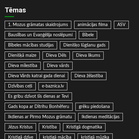
Tēmas
1. Mozus grāmatas skaidrojums
animācijas filma
ASV
Bauslības un Evaņģēlija noslēpumi
Bībele
Bībeles mācības studijas
Dienišķo lūgšanu gads
Dienišķā maize
Dieva Dēls
Dieva likums
Dieva mīlestība
Dieva vārds
Dieva Vārds katrai gada dienai
Dieva žēlastība
Dzīvības ceļš
e-baznica.lv
Es gribu dzīvot šīs dienas ar Tevi
Gads kopa ar Dītrihu Bonhēferu
grēku piedošana
Ikdienas ar Pirmo Mozus grāmatu
Ikdienas meditācijas
Jēzus Kristus
Kristība
Kristīgā dogmatika
Kristīgā dzīve
kristīgā mācība
kristīgā mūzika