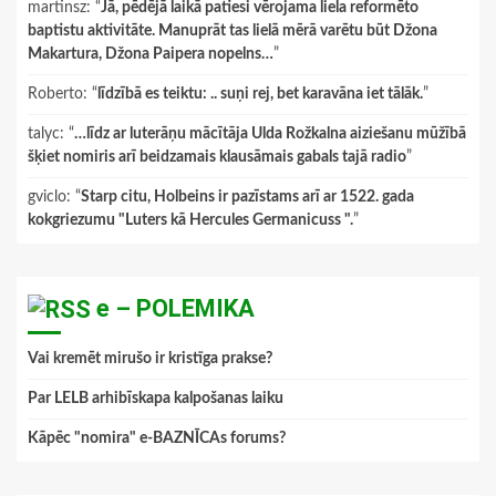
martinsz
: “
Jā, pēdējā laikā patiesi vērojama liela reformēto
baptistu aktivitāte. Manuprāt tas lielā mērā varētu būt Džona
Makartura, Džona Paipera nopelns…
”
Roberto
: “
līdzībā es teiktu: .. suņi rej, bet karavāna iet tālāk.
”
talyc
: “
…līdz ar luterāņu mācītāja Ulda Rožkalna aiziešanu mūžībā
šķiet nomiris arī beidzamais klausāmais gabals tajā radio
”
gviclo
: “
Starp citu, Holbeins ir pazīstams arī ar 1522. gada
kokgriezumu "Luters kā Hercules Germanicuss ".
”
e – POLEMIKA
Vai kremēt mirušo ir kristīga prakse?
Par LELB arhibīskapa kalpošanas laiku
Kāpēc "nomira" e-BAZNĪCAs forums?