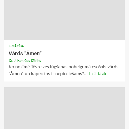
E-MĀCĪBA
Vārds “Āmen”
Dr. J. Konrāds Dītrihs
Ko nozīmē Tēvreizes lūgšanas nobeigumā esošais vārds
“Āmen” un kāpēc tas ir nepieciešams?...
Lasīt tālāk