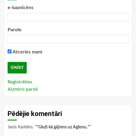
e-baznīcēns
Parole
Atceries mani
Reģistrēties
Aizmirsi paroli
Pēdējie komentāri
Janis Karklins
: “
"Gluži kā gājiens uz Aglonu.."
”