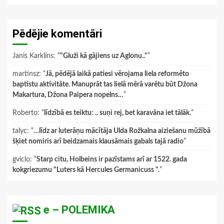
Pēdējie komentāri
Janis Karklins
: “
"Gluži kā gājiens uz Aglonu.."
”
martinsz
: “
Jā, pēdējā laikā patiesi vērojama liela reformēto
baptistu aktivitāte. Manuprāt tas lielā mērā varētu būt Džona
Makartura, Džona Paipera nopelns…
”
Roberto
: “
līdzībā es teiktu: .. suņi rej, bet karavāna iet tālāk.
”
talyc
: “
…līdz ar luterāņu mācītāja Ulda Rožkalna aiziešanu mūžībā
šķiet nomiris arī beidzamais klausāmais gabals tajā radio
”
gviclo
: “
Starp citu, Holbeins ir pazīstams arī ar 1522. gada
kokgriezumu "Luters kā Hercules Germanicuss ".
”
e – POLEMIKA