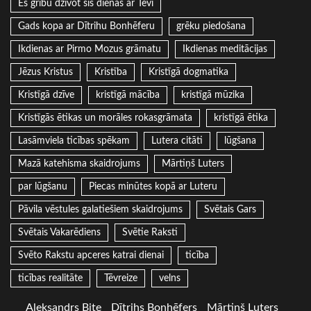
Es gribu dzīvot šīs dienas ar Tevi
Gads kopa ar Dītrihu Bonhēferu
grēku piedošana
Ikdienas ar Pirmo Mozus grāmatu
Ikdienas meditācijas
Jēzus Kristus
Kristība
Kristīgā dogmatika
Kristīgā dzīve
kristīgā mācība
kristīgā mūzika
Kristīgās ētikas un morāles rokasgrāmata
kristīgā ētika
Lasāmviela ticības spēkam
Lutera citāti
lūgšana
Mazā katehisma skaidrojums
Mārtiņš Luters
par lūgšanu
Piecas minūtes kopā ar Luteru
Pāvila vēstules galatiešiem skaidrojums
Svētais Gars
Svētais Vakarēdiens
Svētie Raksti
Svēto Rakstu apceres katrai dienai
ticība
ticības realitāte
Tēvreize
velns
Aleksandrs Bite
Dītrihs Bonhēfers
Mārtiņš Luters