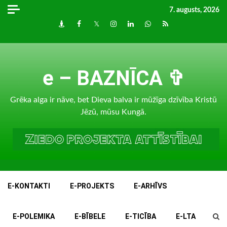
Skip
7. augusts, 2026
to
Draugiem
Facebook
Twitter
Instagram
LinkedIn
whatsapp
RSS
content
e – BAZNĪCA ✞
Grēka alga ir nāve, bet Dieva balva ir mūžīga dzīvība Kristū
Jēzū, mūsu Kungā.
E-KONTAKTI
E-PROJEKTS
E-ARHĪVS
E-POLEMIKA
E-BĪBELE
E-TICĪBA
E-LTA