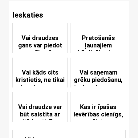
Ieskaties
Vai draudzes
Pretošanās
gans var piedot
ļaunajiem
grēkus?
kārdinājumiem
Vai kāds cits
Vai saņemam
kristietis, ne tikai
grēku piedošanu,
draudzes gans,
ja draudzes gans
var pasludināt
ir neticīgs?
grēku piedošanu?
Vai draudze var
Kas ir īpašas
būt saistīta ar
ievērības cienīgs,
citādas ticības
runājot par
ganiem?
bīskapa amatu?