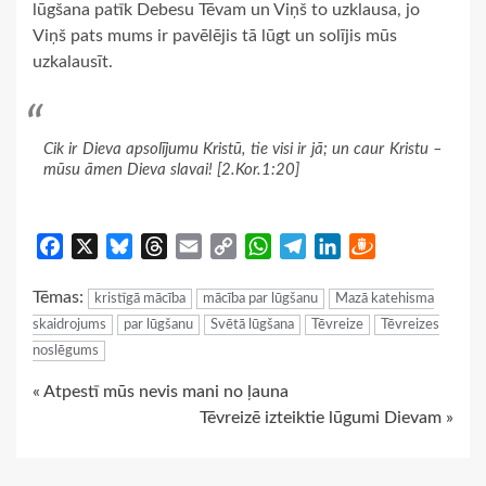
lūgšana patīk Debesu Tēvam un Viņš to uzklausa, jo
Viņš pats mums ir pavēlējis tā lūgt un solījis mūs
uzkalausīt.
Cik ir Dieva apsolījumu Kristū, tie visi ir jā; un caur Kristu –
mūsu āmen Dieva slavai! [2.Kor.1:20]
Facebook
X
Bluesky
Threads
Email
Copy
WhatsApp
Telegram
LinkedIn
Draugiem
Link
Tēmas:
kristīgā mācība
mācība par lūgšanu
Mazā katehisma
skaidrojums
par lūgšanu
Svētā lūgšana
Tēvreize
Tēvreizes
noslēgums
Continue
« Atpestī mūs nevis mani no ļauna
Tēvreizē izteiktie lūgumi Dievam »
Reading