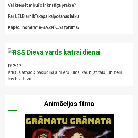
Vai kremēt mirušo ir kristīga prakse?
Par LELB arhibīskapa kalpošanas laiku
Kāpēc "nomira" e-BAZNĪCAs forums?
Dieva vārds katrai dienai
Ef.2:17
Kristus atnācis pasludināja mieru jums, kas bijāt tālu, un tiem,
kas bija tuvu,
Animācijas filma