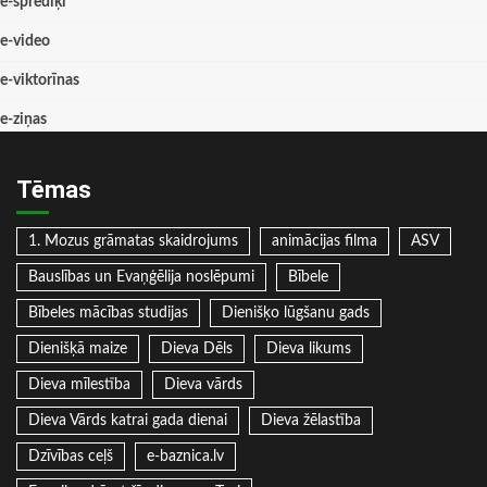
e-sprediķi
e-video
e-viktorīnas
e-ziņas
Tēmas
1. Mozus grāmatas skaidrojums
animācijas filma
ASV
Bauslības un Evaņģēlija noslēpumi
Bībele
Bībeles mācības studijas
Dienišķo lūgšanu gads
Dienišķā maize
Dieva Dēls
Dieva likums
Dieva mīlestība
Dieva vārds
Dieva Vārds katrai gada dienai
Dieva žēlastība
Dzīvības ceļš
e-baznica.lv