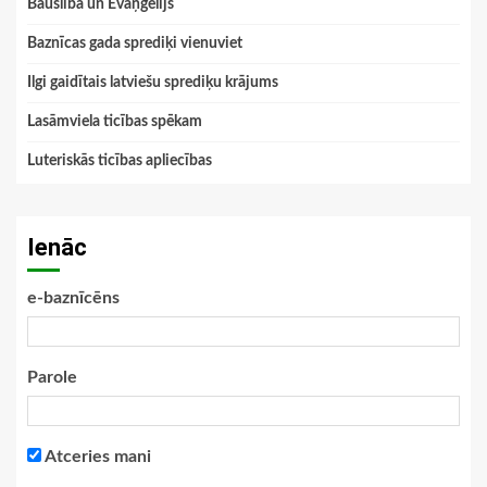
Bauslība un Evaņģēlijs
Baznīcas gada sprediķi vienuviet
Ilgi gaidītais latviešu sprediķu krājums
Lasāmviela ticības spēkam
Luteriskās ticības apliecības
Ienāc
e-baznīcēns
Parole
Atceries mani