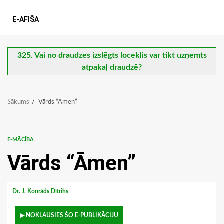
E-AFIŠA
325. Vai no draudzes izslēgts loceklis var tikt uzņemts
atpakaļ draudzē?
Sākums
Vārds “Āmen”
E-MĀCĪBA
Vārds “Āmen”
Dr. J. Konrāds Dītrihs
▶ NOKLAUSIES ŠO E-PUBLIKĀCIJU