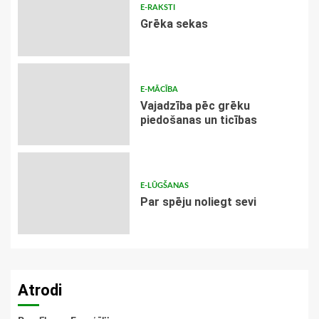
E-RAKSTI
Grēka sekas
E-MĀCĪBA
Vajadzība pēc grēku
piedošanas un ticības
E-LŪGŠANAS
Par spēju noliegt sevi
Atrodi