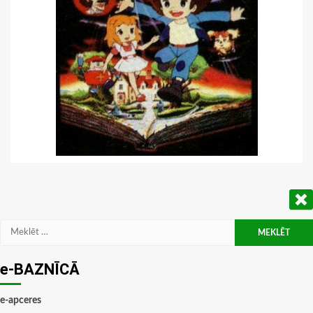
Meklēt:
e-BAZNĪCĀ
e-apceres