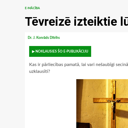
E-MĀCĪBA
Tēvreizē izteiktie
Dr. J. Konrāds Dītrihs
▶ NOKLAUSIES ŠO E-PUBLIKĀCIJU
Kas ir pārliecības pamatā, lai vari nešaubīgi seci
uzklausīti?