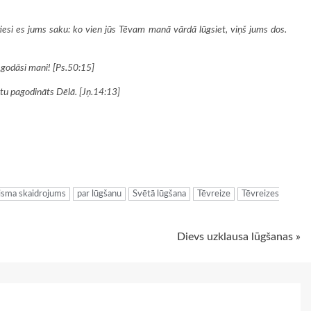
tiesi es jums saku: ko vien jūs Tēvam manā vārdā lūgsiet, viņš jums dos.
u godāsi mani! [Ps.50:15]
iktu pagodināts Dēlā. [Jņ.14:13]
ugiem
isma skaidrojums
par lūgšanu
Svētā lūgšana
Tēvreize
Tēvreizes
Dievs uzklausa lūgšanas »