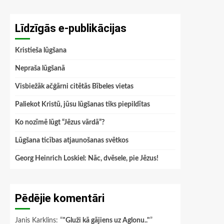
Līdzīgās e-publikācijas
Kristieša lūgšana
Nepraša lūgšanā
Visbiežāk ačģārni citētās Bībeles vietas
Paliekot Kristū, jūsu lūgšanas tiks piepildītas
Ko nozīmē lūgt “Jēzus vārdā”?
Lūgšana ticības atjaunošanas svētkos
Georg Heinrich Loskiel: Nāc, dvēsele, pie Jēzus!
Pēdējie komentāri
Janis Karklins
: “
"Gluži kā gājiens uz Aglonu.."
”