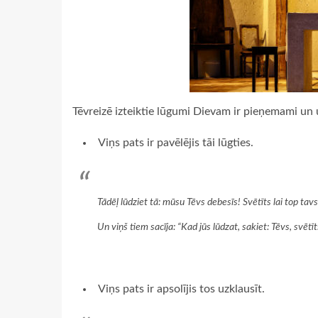
Tēvreizē izteiktie lūgumi Dievam ir pieņemami un uz
Viņs pats ir pavēlējis tāi lūgties.
Tādēļ lūdziet tā: mūsu Tēvs debesīs! Svētīts lai top tavs
Un viņš tiem sacīja: “Kad jūs lūdzat, sakiet: Tēvs, svētīt
Viņs pats ir apsolījis tos uzklausīt.