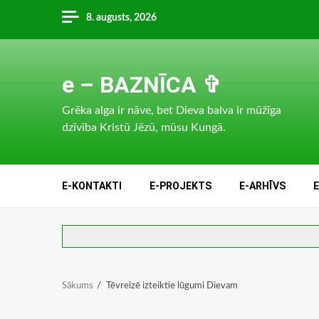
Skip
8. augusts, 2026
to
content
e – BAZNĪCA ✞
Grēka alga ir nāve, bet Dieva balva ir mūžīga
dzīvība Kristū Jēzū, mūsu Kungā.
E-KONTAKTI
E-PROJEKTS
E-ARHĪVS
Sākums
Tēvreizē izteiktie lūgumi Dievam