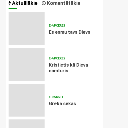
Aktuālākie
Komentētākie
E-APCERES
Es esmu tavs Dievs
E-APCERES
Kristietis kā Dieva
namturis
E-RAKSTI
Grēka sekas