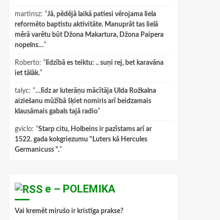
martinsz
: “
Jā, pēdējā laikā patiesi vērojama liela
reformēto baptistu aktivitāte. Manuprāt tas lielā
mērā varētu būt Džona Makartura, Džona Paipera
nopelns…
”
Roberto
: “
līdzībā es teiktu: .. suņi rej, bet karavāna
iet tālāk.
”
talyc
: “
…līdz ar luterāņu mācītāja Ulda Rožkalna
aiziešanu mūžībā šķiet nomiris arī beidzamais
klausāmais gabals tajā radio
”
gviclo
: “
Starp citu, Holbeins ir pazīstams arī ar
1522. gada kokgriezumu "Luters kā Hercules
Germanicuss ".
”
e – POLEMIKA
Vai kremēt mirušo ir kristīga prakse?