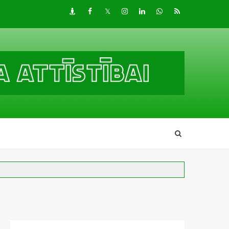
Draugiem
Facebook
Twitter
Instagram
LinkedIn
whatsapp
RSS