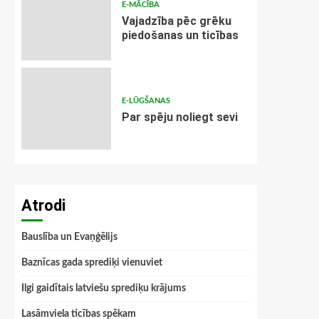
E-MĀCĪBA
Vajadzība pēc grēku
piedošanas un ticības
E-LŪGŠANAS
Par spēju noliegt sevi
Atrodi
Bauslība un Evaņģēlijs
Baznīcas gada sprediķi vienuviet
Ilgi gaidītais latviešu sprediķu krājums
Lasāmviela ticības spēkam