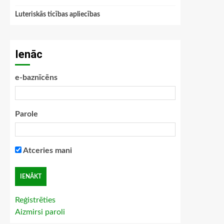
Luteriskās ticības apliecības
Ienāc
e-baznīcēns
Parole
Atceries mani
Reģistrēties
Aizmirsi paroli