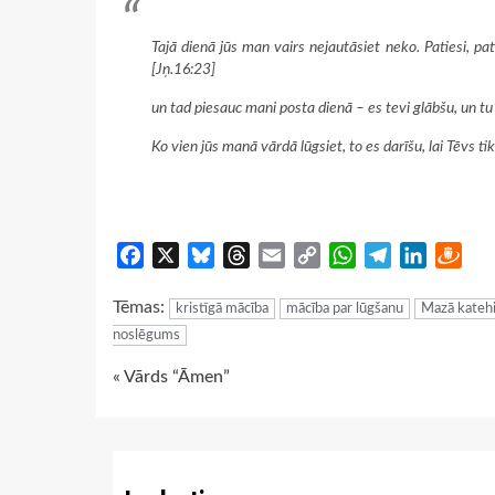
Tajā dienā jūs man vairs nejautāsiet neko. Patiesi, pa
[Jņ.16:23]
un tad piesauc mani posta dienā – es tevi glābšu, un t
Ko vien jūs manā vārdā lūgsiet, to es darīšu, lai Tēvs t
Facebook
X
Bluesky
Threads
Email
Copy
WhatsApp
Telegram
LinkedIn
Dra
Link
Tēmas:
kristīgā mācība
mācība par lūgšanu
Mazā kateh
noslēgums
Continue
« Vārds “Āmen”
Reading