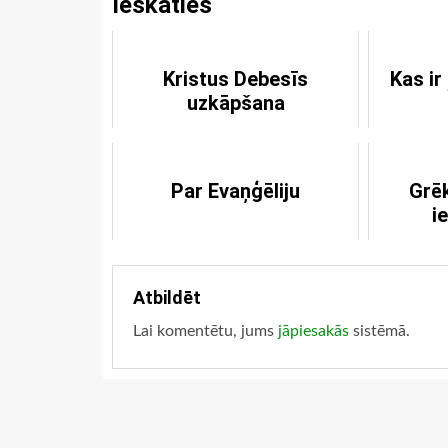
Ieskaties
Kristus Debesīs
Kas ir
uzkāpšana
Par Evaņģēliju
Grē
i
Atbildēt
Lai komentētu, jums
jāpiesakās
sistēmā.