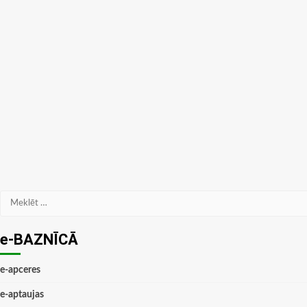
Meklēt:
e-BAZNĪCĀ
e-apceres
e-aptaujas