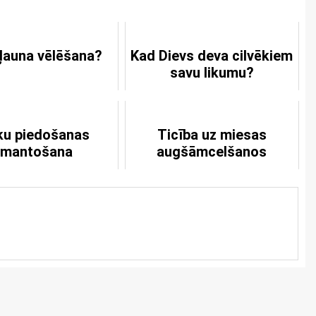
 ļauna vēlēšana?
Kad Dievs deva cilvēkiem
savu likumu?
ku piedošanas
Ticība uz miesas
emantošana
augšāmcelšanos