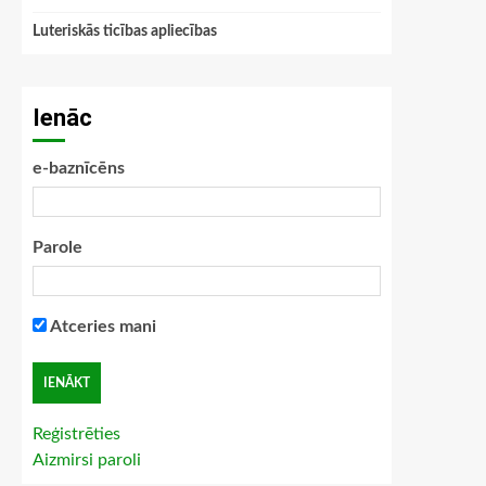
Luteriskās ticības apliecības
Ienāc
e-baznīcēns
Parole
Atceries mani
Reģistrēties
Aizmirsi paroli