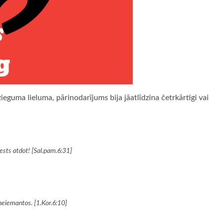
eguma lieluma, pārinodarījums bija jāatlīdzina četrkārtīgi vai
ests atdot! [Sal.pam.6:31]
u neiemantos. [1.Kor.6:10]