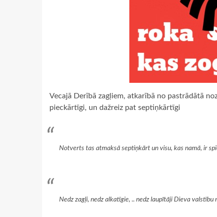
Vecajā Derībā zagļiem, atkarībā no pastrādātā nozi
pieckārtīgi, un dažreiz pat septiņkārtīgi
Notverts tas atmaksā septiņkārt un visu, kas namā, ir spi
Nedz zagļi, nedz alkatīgie, .. nedz laupītāji Dieva valstīb