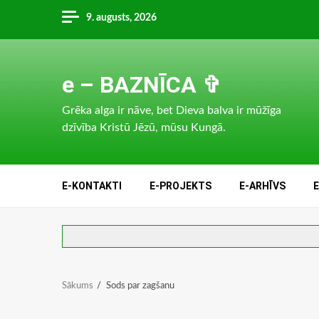
Skip
9. augusts, 2026
to
content
e – BAZNĪCA ✞
Grēka alga ir nāve, bet Dieva balva ir mūžīga
dzīvība Kristū Jēzū, mūsu Kungā.
E-KONTAKTI
E-PROJEKTS
E-ARHĪVS
Sākums
Sods par zagšanu