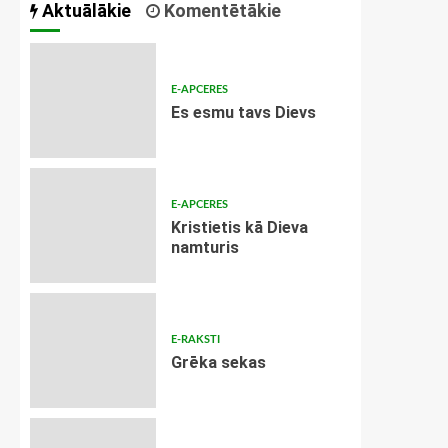
Aktuālākie
Komentētākie
E-APCERES
Es esmu tavs Dievs
E-APCERES
Kristietis kā Dieva
namturis
E-RAKSTI
Grēka sekas