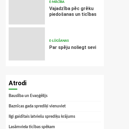
E-MĀCĪBA
Vajadzība pēc grēku
piedošanas un ticības
E-LŪGŠANAS
Par spēju noliegt sevi
Atrodi
Bauslība un Evaņģēlijs
Baznīcas gada sprediķi vienuviet
Ilgi gaidītais latviešu sprediķu krājums
Lasāmviela ticības spēkam