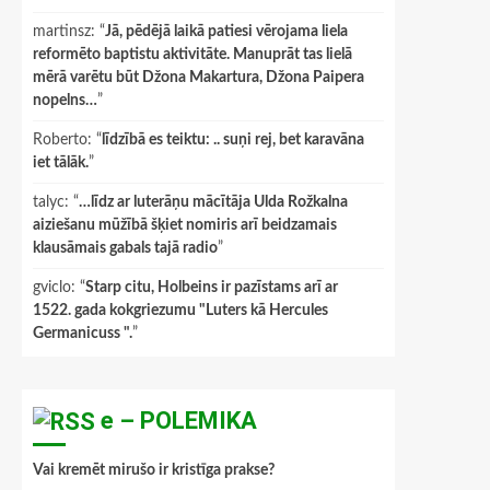
martinsz
: “
Jā, pēdējā laikā patiesi vērojama liela
reformēto baptistu aktivitāte. Manuprāt tas lielā
mērā varētu būt Džona Makartura, Džona Paipera
nopelns…
”
Roberto
: “
līdzībā es teiktu: .. suņi rej, bet karavāna
iet tālāk.
”
talyc
: “
…līdz ar luterāņu mācītāja Ulda Rožkalna
aiziešanu mūžībā šķiet nomiris arī beidzamais
klausāmais gabals tajā radio
”
gviclo
: “
Starp citu, Holbeins ir pazīstams arī ar
1522. gada kokgriezumu "Luters kā Hercules
Germanicuss ".
”
e – POLEMIKA
Vai kremēt mirušo ir kristīga prakse?