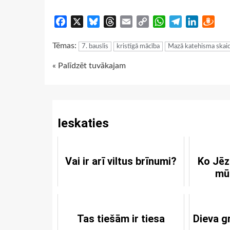
Facebook
X
Bluesky
Threads
Email
Copy
WhatsApp
Telegram
LinkedIn
Dra
Link
Tēmas:
7. bauslis
kristīgā mācība
Mazā katehisma skai
Continue
« Palīdzēt tuvākajam
Reading
Ieskaties
Vai ir arī viltus brīnumi?
Ko Jēz
mū
Tas tiešām ir tiesa
Dieva g