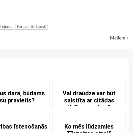
ugiem
drojums
Par septīto bausli
Meļiem »
us dara, būdams
Vai draudze var būt
su pravietis?
saistīta ar citādas
ticības ganiem?
ribas īstenošanās
Ko mēs lūdzamies