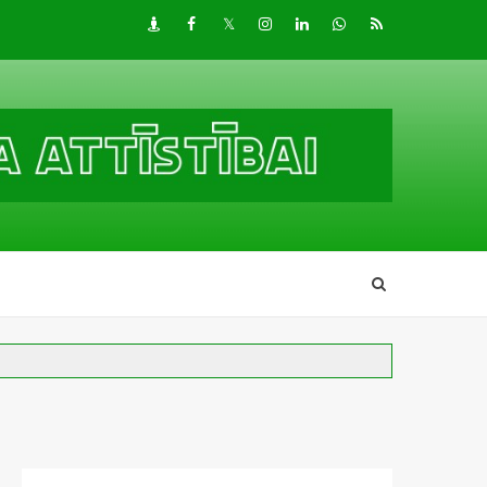
Draugiem
Facebook
Twitter
Instagram
LinkedIn
whatsapp
RSS