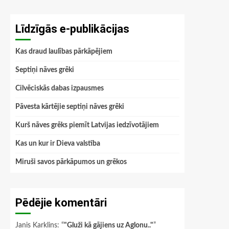
Līdzīgās e-publikācijas
Kas draud laulības pārkāpējiem
Septiņi nāves grēki
Cilvēciskās dabas izpausmes
Pāvesta kārtējie septiņi nāves grēki
Kurš nāves grēks piemīt Latvijas iedzīvotājiem
Kas un kur ir Dieva valstība
Miruši savos pārkāpumos un grēkos
Pēdējie komentāri
Janis Karklins
: “
"Gluži kā gājiens uz Aglonu.."
”