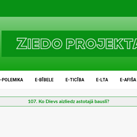
E-POLEMIKA
E-BĪBELE
E-TICĪBA
E-LTA
E-AFIŠA
107. Ko Dievs aizliedz astotajā bauslī?