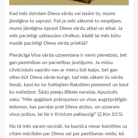
Kad mēs dzirdam Dieva vārdu vai lasām to, mums
jāmēģina to saprast. Pat ja mēs sākumā to nespējam,
mums jāmēģina izprast Dieva vārdu atkal un atkal. Ja
mēs pacietīgi uzklausām cilvēkus, kādēļ lai mēs būtu
mazāk pacietīgi Dieva vārda priekšā?
Pienācīga Viņa vārda uzņemšana ir nevis pieredzes, bet
gan pazemības un pacietības jautājums. Ja mūsu
cilvēciskais saprāts nav ar mieru būt kalps, bet gan
vēlas būt Dieva vārda kungs, tad mēs sākam šo vārdu
tiesāt, kaut ko no Svētajiem Rakstiem pieņemot un kaut
ko noliedzot. Šādu pieeju Bībele noraida. Apustulis
saka: “Mēs apgāžam prātojumus un visas augstprātīgās
iedomas, kas paceļas pret Dieva atziņu, un uzvaram
visus prātus, lai tie ir Kristum paklausīgi” (2.Kor.10:5).
No tā mēs varam secināt, ka baznīca nevar balstīties uz
citām mācībām par Dievu vai par pestīšanas veidu, kā