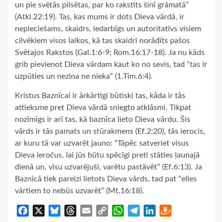
un pie svētās pilsētas, par ko rakstīts šinī grāmatā”
(Atkl.22:19). Tas, kas mums ir dots Dieva vārdā, ir
nepieciešams, skaidrs, iedarbīgs un autoritatīvs visiem
cilvēkiem visos laikos, kā tas skaidri norādīts pašos
Svētajos Rakstos (Gal.1:6-9; Rom.16:17-18). Ja nu kāds
grib pievienot Dieva vārdam kaut ko no sevis, tad “tas ir
uzpūties un nezina ne nieka” (1.Tim.6:4).
Kristus Baznīcai ir ārkārtīgi būtiski tas, kāda ir tās
attieksme pret Dieva vārdā sniegto atklāsmi. Tikpat
nozīmīgs ir arī tas, kā baznīca lieto Dieva vārdu. Šis
vārds ir tās pamats un stūrakmens (Ef.2:20), tās ierocis,
ar kuru tā var uzvarēt jauno: “Tāpēc satveriet visus
Dieva ieročus, lai jūs būtu spēcīgi pretī stāties ļaunajā
dienā un, visu uzvarējuši, varētu pastāvēt” (Ef.6:13). Ja
Baznīcā tiek pareizi lietots Dieva vārds, tad pat “elles
vārtiem to nebūs uzvarēt” (Mt.16:18).
Facebook
X
Bluesky
Threads
Email
Copy
WhatsApp
Telegram
LinkedIn
Draugiem