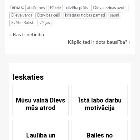
Link
Tēmas:
atklāsmes
Bībele
cilvēka prāts
Dieva izziņas avots
Dieva vārds
Dzīvības ceļš
kristīgās ticības pamati
sapņi
Svētie Raksti
vīzijas
Continue
« Kas ir neticība
Kāpēc tad ir dota bauslība? »
Reading
Ieskaties
Mūsu vainā Dievs
Īstā labo darbu
mūs atrod
motivācija
Laulība un
Bailes no