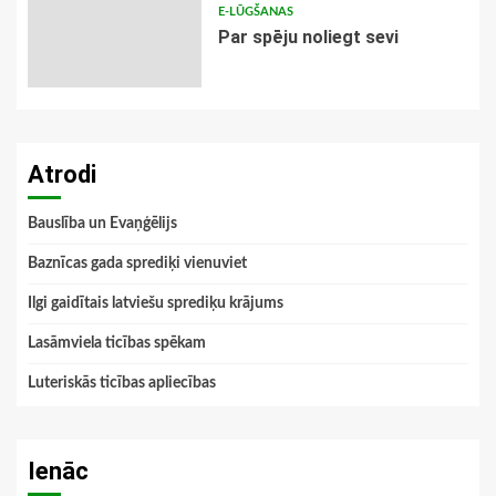
E-LŪGŠANAS
Par spēju noliegt sevi
Atrodi
Bauslība un Evaņģēlijs
Baznīcas gada sprediķi vienuviet
Ilgi gaidītais latviešu sprediķu krājums
Lasāmviela ticības spēkam
Luteriskās ticības apliecības
Ienāc