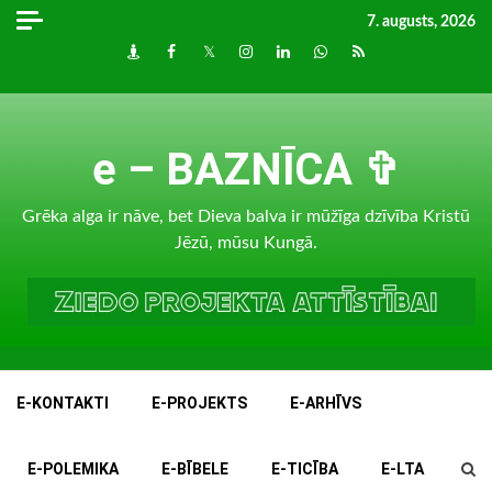
Skip
7. augusts, 2026
to
Draugiem
Facebook
Twitter
Instagram
LinkedIn
whatsapp
RSS
content
e – BAZNĪCA ✞
Grēka alga ir nāve, bet Dieva balva ir mūžīga dzīvība Kristū
Jēzū, mūsu Kungā.
E-KONTAKTI
E-PROJEKTS
E-ARHĪVS
E-POLEMIKA
E-BĪBELE
E-TICĪBA
E-LTA