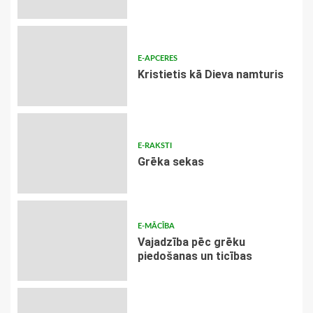
E-APCERES
Kristietis kā Dieva namturis
E-RAKSTI
Grēka sekas
E-MĀCĪBA
Vajadzība pēc grēku
piedošanas un ticības