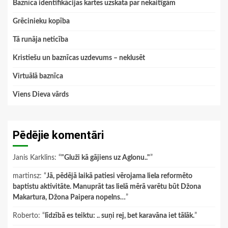
Baznīca identifikācijas kartes uzskata par nekaitīgām
Grēcinieku kopība
Tā runāja neticība
Kristiešu un baznīcas uzdevums – neklusēt
Virtuālā baznīca
Viens Dieva vārds
Pēdējie komentāri
Janis Karklins
: “
"Gluži kā gājiens uz Aglonu.."
”
martinsz
: “
Jā, pēdējā laikā patiesi vērojama liela reformēto
baptistu aktivitāte. Manuprāt tas lielā mērā varētu būt Džona
Makartura, Džona Paipera nopelns…
”
Roberto
: “
līdzībā es teiktu: .. suņi rej, bet karavāna iet tālāk.
”