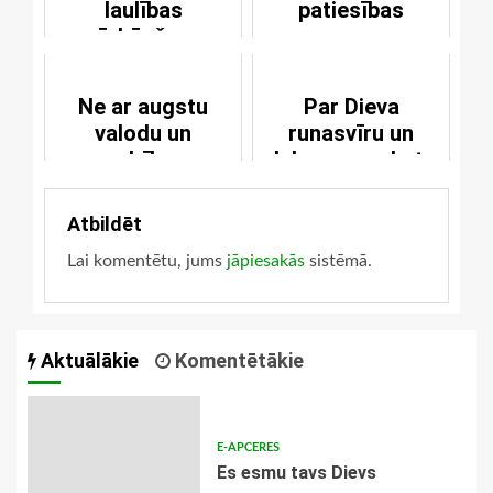
laulības
patiesības
pārkāpšana
Ne ar augstu
Par Dieva
valodu un
runasvīru un
gudrību...
debesu aprakstu
Atbildēt
Lai komentētu, jums
jāpiesakās
sistēmā.
Aktuālākie
Komentētākie
E-APCERES
Es esmu tavs Dievs