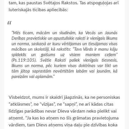
tam, kas paustas Svētajos Rakstos. Tas atspoguļojas arī
luteriskajās ticības apliecībās:
“Mēs ticam, mācām un sludinām, ka Vecās un Jaunās
Derības pravietiskie un apustuliskie raksti ir vienīgais likums
un norma, saskaņā ar kuru vērtējamas un tiesājamas visas
mācības un skolotāji, kā rakstīts: “Tavs Vārds ir manu kāju
spīdeklis un gaišums uz visiem maniem ceļiem”
(Ps.119:105). Svētie Raksti paliek vienīgais tiesnesis,
likums un norma, pēc kuriem visas doktrīnas var tikt un
tām jātop saprastām novērtētām labām vai ļaunām, kā
pareizām vai aplamām.”
Visbeidzot, mums ir skaidri jāapzinās, ka ne personiskas
“atklāsmes”, ne “vīzijas”, ne “sapņi”, ne arī kādas citas
līdzīgas parādības nevar Dieva vārdam neko pielikt vai
atņemt. “Ja kas ko atņem no šīs grāmatas pravietojuma
vārdiem, tam Dievs atņems viņa daļu pie dzīvības koka