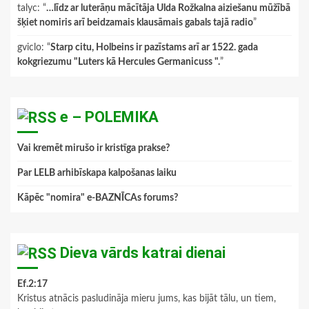
talyc
: “
…līdz ar luterāņu mācītāja Ulda Rožkalna aiziešanu mūžībā
šķiet nomiris arī beidzamais klausāmais gabals tajā radio
”
gviclo
: “
Starp citu, Holbeins ir pazīstams arī ar 1522. gada
kokgriezumu "Luters kā Hercules Germanicuss ".
”
e – POLEMIKA
Vai kremēt mirušo ir kristīga prakse?
Par LELB arhibīskapa kalpošanas laiku
Kāpēc "nomira" e-BAZNĪCAs forums?
Dieva vārds katrai dienai
Ef.2:17
Kristus atnācis pasludināja mieru jums, kas bijāt tālu, un tiem,