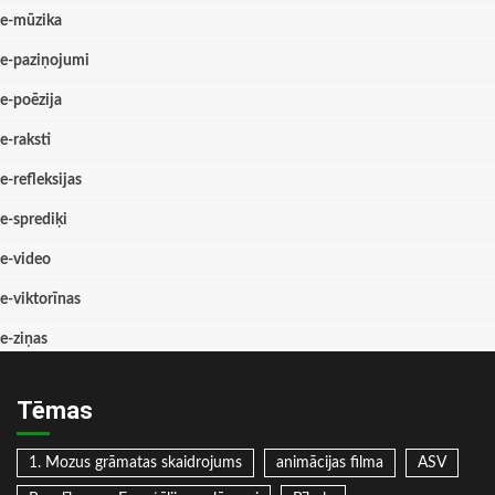
e-mūzika
e-paziņojumi
e-poēzija
e-raksti
e-refleksijas
e-sprediķi
e-video
e-viktorīnas
e-ziņas
Tēmas
1. Mozus grāmatas skaidrojums
animācijas filma
ASV