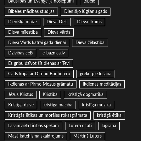
Bauslības un Evaņģēlija noslēpumi
Bībele
Bībeles mācības studijas
Dienišķo lūgšanu gads
Dienišķā maize
Dieva Dēls
Dieva likums
Dieva mīlestība
Dieva vārds
Dieva Vārds katrai gada dienai
Dieva žēlastība
Dzīvības ceļš
e-baznica.lv
Es gribu dzīvot šīs dienas ar Tevi
Gads kopa ar Dītrihu Bonhēferu
grēku piedošana
Ikdienas ar Pirmo Mozus grāmatu
Ikdienas meditācijas
Jēzus Kristus
Kristība
Kristīgā dogmatika
Kristīgā dzīve
kristīgā mācība
kristīgā mūzika
Kristīgās ētikas un morāles rokasgrāmata
kristīgā ētika
Lasāmviela ticības spēkam
Lutera citāti
lūgšana
Mazā katehisma skaidrojums
Mārtiņš Luters