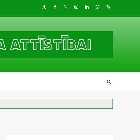
Draugiem
Facebook
Twitter
Instagram
LinkedIn
whatsapp
RSS