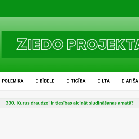
E-POLEMIKA
E-BĪBELE
E-TICĪBA
E-LTA
E-AFIŠA
330. Kurus draudzei ir tiesības aicināt sludināšanas amatā?