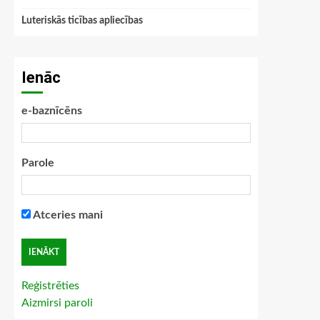
Luteriskās ticības apliecības
Ienāc
e-baznīcēns
Parole
Atceries mani
Reģistrēties
Aizmirsi paroli