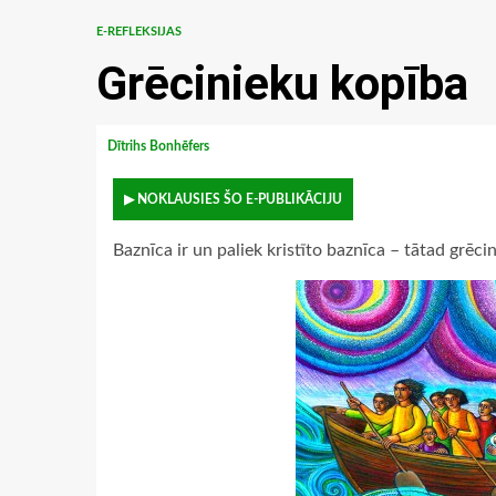
E-REFLEKSIJAS
Grēcinieku kopība
Dītrihs Bonhēfers
▶ NOKLAUSIES ŠO E-PUBLIKĀCIJU
Baznīca ir un paliek kristīto baznīca – tātad grēci