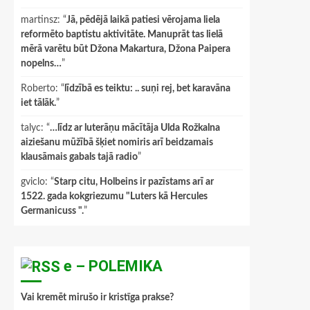
martinsz
: “
Jā, pēdējā laikā patiesi vērojama liela
reformēto baptistu aktivitāte. Manuprāt tas lielā
mērā varētu būt Džona Makartura, Džona Paipera
nopelns…
”
Roberto
: “
līdzībā es teiktu: .. suņi rej, bet karavāna
iet tālāk.
”
talyc
: “
…līdz ar luterāņu mācītāja Ulda Rožkalna
aiziešanu mūžībā šķiet nomiris arī beidzamais
klausāmais gabals tajā radio
”
gviclo
: “
Starp citu, Holbeins ir pazīstams arī ar
1522. gada kokgriezumu "Luters kā Hercules
Germanicuss ".
”
e – POLEMIKA
Vai kremēt mirušo ir kristīga prakse?