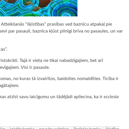
bi. Atteikšanās “šķīstības” prasības ved baznīcu atpakaļ pie
sevi par pasauli, baznīca kļūst pilnīgi brīva no pasaules, un var
as”.
istokrāti. Tajā ir vieta ne tikai nabadzīgajiem, bet arī
evīgajiem. Visi ir pasaule.
mas, no kuras tā izvairītos, baidoties nomaldīties. Ticība ir
agātajiem.
 kas atzīst savu laicīgumu un tādējādi apliecina, ka ir
ecclesia
ugiem