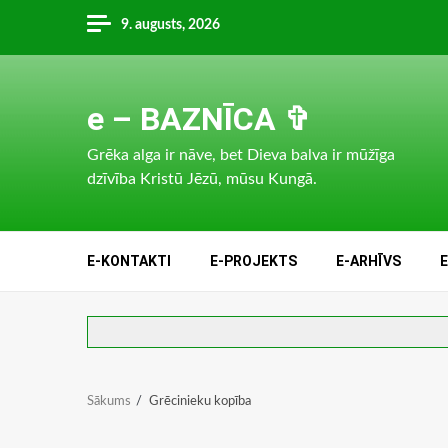
Skip
9. augusts, 2026
to
content
e – BAZNĪCA ✞
Grēka alga ir nāve, bet Dieva balva ir mūžīga
dzīvība Kristū Jēzū, mūsu Kungā.
E-KONTAKTI
E-PROJEKTS
E-ARHĪVS
Sākums
Grēcinieku kopība