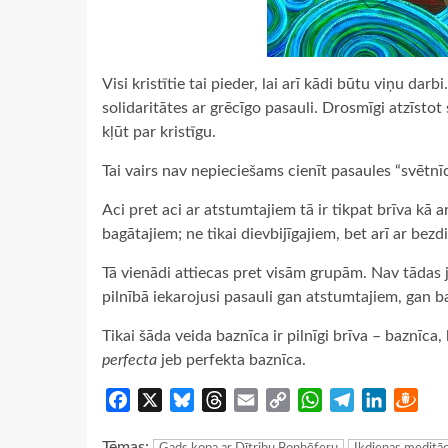
Visi kristītie tai pieder, lai arī kādi būtu viņu dar
solidaritātes ar grēcīgo pasauli. Drosmīgi atzīstot 
kļūt par kristīgu.
Tai vairs nav nepieciešams cienīt pasaules “svētnīc
Aci pret aci ar atstumtajiem tā ir tikpat brīva kā ar
bagātajiem; ne tikai dievbijīgajiem, bet arī ar bezdi
Tā vienādi attiecas pret visām grupām. Nav tādas jo
pilnībā iekarojusi pasauli gan atstumtajiem, gan b
Tikai šāda veida baznīca ir pilnīgi brīva – baznīca,
perfecta
jeb perfekta baznīca.
Facebook
X
Bluesky
Threads
Email
Copy
WhatsApp
Telegram
LinkedIn
Dra
Link
Tēmas: