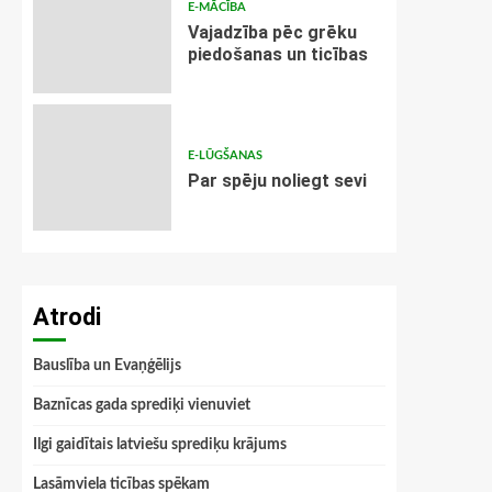
E-MĀCĪBA
Vajadzība pēc grēku
piedošanas un ticības
E-LŪGŠANAS
Par spēju noliegt sevi
Atrodi
Bauslība un Evaņģēlijs
Baznīcas gada sprediķi vienuviet
Ilgi gaidītais latviešu sprediķu krājums
Lasāmviela ticības spēkam