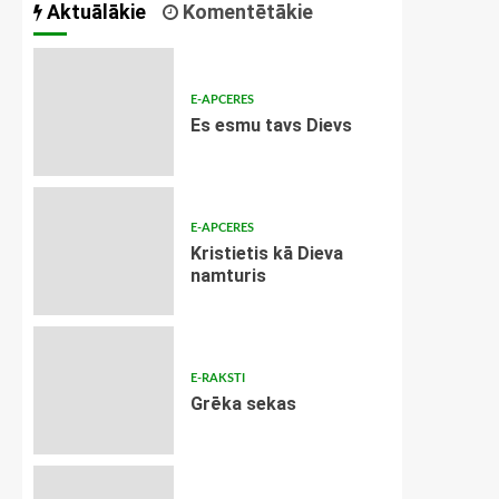
Aktuālākie
Komentētākie
E-APCERES
Es esmu tavs Dievs
E-APCERES
Kristietis kā Dieva
namturis
E-RAKSTI
Grēka sekas