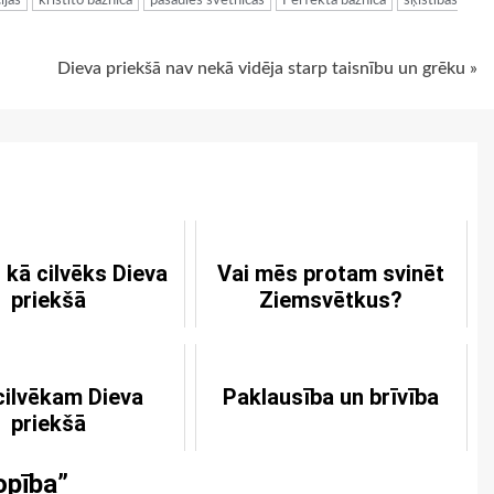
ijas
kristīto baznīca
pasaules svētnīcas
Perfekta baznīca
šķīstības
Dieva priekšā nav nekā vidēja starp taisnību un grēku »
 kā cilvēks Dieva
Vai mēs protam svinēt
priekšā
Ziemsvētkus?
cilvēkam Dieva
Paklausība un brīvība
priekšā
opība
”