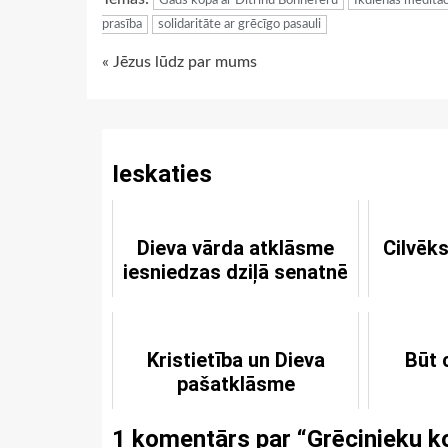
Gads kopa ar Dītrihu Bonhēferu
Ikdienas meditāc
prasība
solidaritāte ar grēcīgo pasauli
Continue
« Jēzus lūdz par mums
Reading
Ieskaties
Dieva vārda atklāsme
Cilvēks
iesniedzas dziļā senatnē
Kristietība un Dieva
Būt 
pašatklāsme
1 komentārs par “
Grēcinieku k