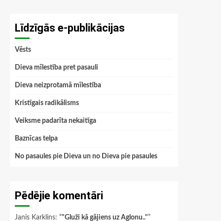
Līdzīgās e-publikācijas
Vēsts
Dieva mīlestība pret pasauli
Dieva neizprotamā mīlestība
Kristīgais radikālisms
Veiksme padarīta nekaitīga
Baznīcas telpa
No pasaules pie Dieva un no Dieva pie pasaules
Pēdējie komentāri
Janis Karklins
: “
"Gluži kā gājiens uz Aglonu.."
”