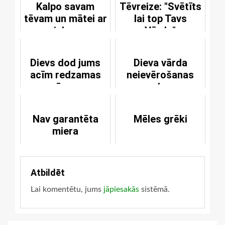
Kalpo savam
Tēvreize: "Svētīts
tēvam un mātei ar
lai top Tavs
prieku un
Vārds"
labprātīgi
Dievs dod jums
Dieva vārda
acīm redzamas
neievērošanas
zīmes
sekas
Nav garantēta
Mēles grēki
miera
Atbildēt
Lai komentētu, jums
jāpiesakās
sistēmā.