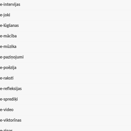
e-intervijas
e-joki
e-lūgšanas
e-mācība
e-mūzika
e-paziņojumi
e-poēzija
e-raksti
e-refleksijas
e-sprediķi
e-video
e-viktorīnas
e-ziņas