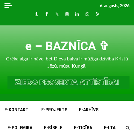
Skip
6. augusts, 2026
to
Draugiem
Facebook
Twitter
Instagram
LinkedIn
whatsapp
RSS
content
e – BAZNĪCA ✞
Grēka alga ir nāve, bet Dieva balva ir mūžīga dzīvība Kristū
Jēzū, mūsu Kungā.
E-KONTAKTI
E-PROJEKTS
E-ARHĪVS
E-POLEMIKA
E-BĪBELE
E-TICĪBA
E-LTA