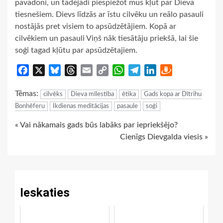
pavadoni, un tādējādi piespiežot mūs kļūt par Dieva
tiesnešiem. Dievs līdzās ar īstu cilvēku un reālo pasauli
nostājās pret visiem to apsūdzētājiem. Kopā ar
cilvēkiem un pasauli Viņš nāk tiesātāju priekšā, lai šie
soģi tagad kļūtu par apsūdzētajiem.
Facebook
X
Bluesky
Threads
Email
Copy
WhatsApp
Telegram
LinkedIn
Draugiem
Link
Tēmas:
cilvēks
Dieva mīlestība
ētika
Gads kopa ar Dītrihu
Bonhēferu
Ikdienas meditācijas
pasaule
soģi
Continue
« Vai nākamais gads būs labāks par iepriekšējo?
Cienīgs Dievgalda viesis »
Reading
Ieskaties