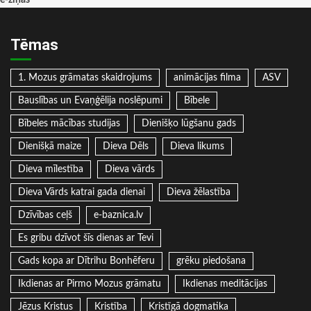
Tēmas
1. Mozus grāmatas skaidrojums
animācijas filma
ASV
Bauslības un Evaņģēlija noslēpumi
Bībele
Bībeles mācības studijas
Dienišķo lūgšanu gads
Dienišķā maize
Dieva Dēls
Dieva likums
Dieva mīlestība
Dieva vārds
Dieva Vārds katrai gada dienai
Dieva žēlastība
Dzīvības ceļš
e-baznica.lv
Es gribu dzīvot šīs dienas ar Tevi
Gads kopa ar Dītrihu Bonhēferu
grēku piedošana
Ikdienas ar Pirmo Mozus grāmatu
Ikdienas meditācijas
Jēzus Kristus
Kristība
Kristīgā dogmatika