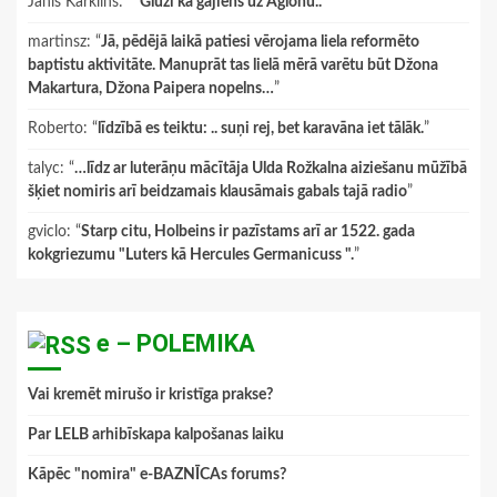
Janis Karklins
: “
"Gluži kā gājiens uz Aglonu.."
”
martinsz
: “
Jā, pēdējā laikā patiesi vērojama liela reformēto
baptistu aktivitāte. Manuprāt tas lielā mērā varētu būt Džona
Makartura, Džona Paipera nopelns…
”
Roberto
: “
līdzībā es teiktu: .. suņi rej, bet karavāna iet tālāk.
”
talyc
: “
…līdz ar luterāņu mācītāja Ulda Rožkalna aiziešanu mūžībā
šķiet nomiris arī beidzamais klausāmais gabals tajā radio
”
gviclo
: “
Starp citu, Holbeins ir pazīstams arī ar 1522. gada
kokgriezumu "Luters kā Hercules Germanicuss ".
”
e – POLEMIKA
Vai kremēt mirušo ir kristīga prakse?
Par LELB arhibīskapa kalpošanas laiku
Kāpēc "nomira" e-BAZNĪCAs forums?