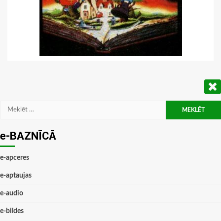
Meklēt:
e-BAZNĪCĀ
e-apceres
e-aptaujas
e-audio
e-bildes