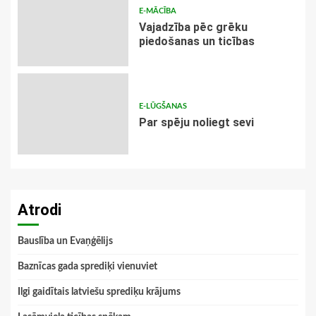
E-MĀCĪBA
Vajadzība pēc grēku
piedošanas un ticības
E-LŪGŠANAS
Par spēju noliegt sevi
Atrodi
Bauslība un Evaņģēlijs
Baznīcas gada sprediķi vienuviet
Ilgi gaidītais latviešu sprediķu krājums