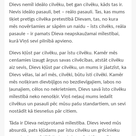
Dievs nemīl ideālo cilvēku, bet gan cilvēku, kāds tas ir.
Nevis ideālo pasauli, bet – reālo pasauli. Tas, kas mums
šķiet pretīgs cilvēka pretestībā Dievam, tas, no kura
mēs novēršamies ar sāpēm un naidu – īsts cilvēks, reāla
pasaule – ir pamats Dieva neapskaužamai mīlestībai,
kurā Viņš sevi pilnībā apvieno.
Dievs kļūst par cilvēku, par īstu cilvēku. Kamēr mēs
cenšamies izaugt ārpus savas cilvēcības, atstāt cilvēku
aiz sevis, Dievs kļūst par cilvēku, un mums ir jāatzīst, ka
Dievs vēlas, lai arī mēs, cilvēki, būtu īsti cilvēki. Kamēr
mēs nošķiram dievbijīgos no bezdievīgajiem, labos no
ļaunajiem, cēlos no nekrietniem, Dievs savā īsto cilvēku
mīlestībā neko nenošķir. Viņš neļauj mums iedalīt
cilvēkus un pasauli pēc mūsu pašu standartiem, un sevi
nostādīt kā tiesnešus pār citiem.
Tāda ir Dieva neizprotamā mīlestība. Dievs ieved mūs
absurdā, pats kļūdams par īstu cilvēku un grēcinieku