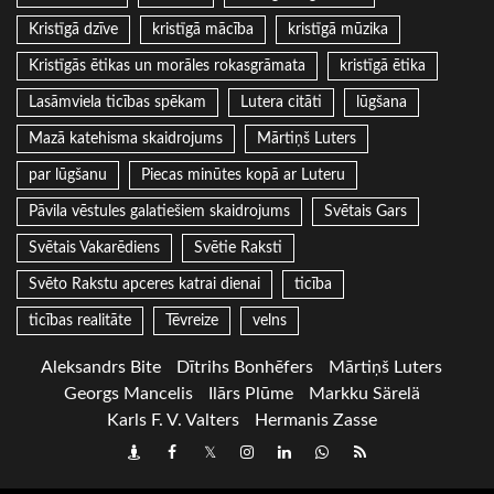
Kristīgā dzīve
kristīgā mācība
kristīgā mūzika
Kristīgās ētikas un morāles rokasgrāmata
kristīgā ētika
Lasāmviela ticības spēkam
Lutera citāti
lūgšana
Mazā katehisma skaidrojums
Mārtiņš Luters
par lūgšanu
Piecas minūtes kopā ar Luteru
Pāvila vēstules galatiešiem skaidrojums
Svētais Gars
Svētais Vakarēdiens
Svētie Raksti
Svēto Rakstu apceres katrai dienai
ticība
ticības realitāte
Tēvreize
velns
Aleksandrs Bite
Dītrihs Bonhēfers
Mārtiņš Luters
Georgs Mancelis
Ilārs Plūme
Markku Särelä
Karls F. V. Valters
Hermanis Zasse
Draugiem
Facebook
Twitter
Instagram
LinkedIn
whatsapp
RSS