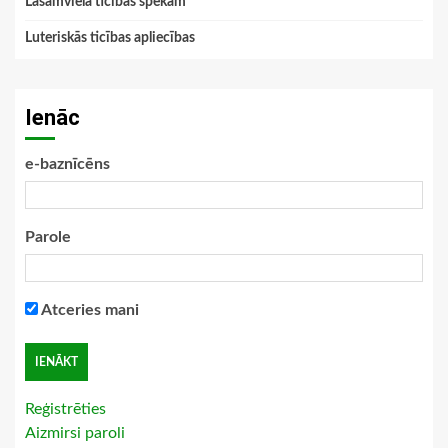
Lasāmviela ticības spēkam
Luteriskās ticības apliecības
Ienāc
e-baznīcēns
Parole
Atceries mani
Reģistrēties
Aizmirsi paroli