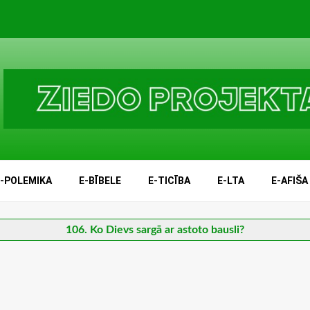
E-POLEMIKA
E-BĪBELE
E-TICĪBA
E-LTA
E-AFIŠA
106. Ko Dievs sargā ar astoto bausli?