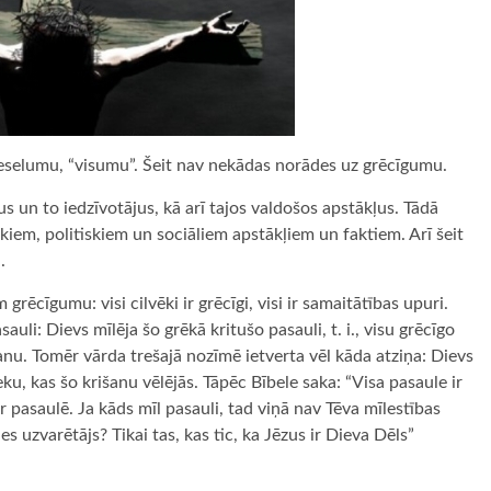
veselumu, “visumu”. Šeit nav nekādas norādes uz grēcīgumu.
s un to iedzīvotājus, kā arī tajos valdošos apstākļus. Tādā
iem, politiskiem un sociāliem apstākļiem un faktiem. Arī šeit
.
rēcīgumu: visi cilvēki ir grēcīgi, visi ir samaitātības upuri.
auli: Dievs mīlēja šo grēkā kritušo pasauli, t. i., visu grēcīgo
bšanu. Tomēr vārda trešajā nozīmē ietverta vēl kāda atziņa: Dievs
eku, kas šo krišanu vēlējās. Tāpēc Bībele saka: “Visa pasaule ir
r pasaulē. Ja kāds mīl pasauli, tad viņā nav Tēva mīlestības
es uzvarētājs? Tikai tas, kas tic, ka Jēzus ir Dieva Dēls”