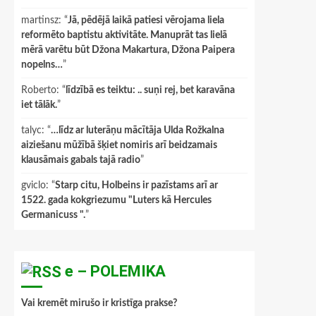
martinsz
: “
Jā, pēdējā laikā patiesi vērojama liela
reformēto baptistu aktivitāte. Manuprāt tas lielā
mērā varētu būt Džona Makartura, Džona Paipera
nopelns…
”
Roberto
: “
līdzībā es teiktu: .. suņi rej, bet karavāna
iet tālāk.
”
talyc
: “
…līdz ar luterāņu mācītāja Ulda Rožkalna
aiziešanu mūžībā šķiet nomiris arī beidzamais
klausāmais gabals tajā radio
”
gviclo
: “
Starp citu, Holbeins ir pazīstams arī ar
1522. gada kokgriezumu "Luters kā Hercules
Germanicuss ".
”
e – POLEMIKA
Vai kremēt mirušo ir kristīga prakse?