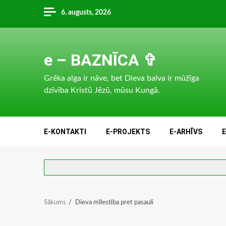
Skip
6. augusts, 2026
to
content
e – BAZNĪCA ✞
Grēka alga ir nāve, bet Dieva balva ir mūžīga
dzīvība Kristū Jēzū, mūsu Kungā.
E-KONTAKTI
E-PROJEKTS
E-ARHĪVS
Sākums
Dieva mīlestība pret pasauli