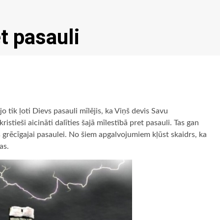
t pasauli
o tik ļoti Dievs pasauli mīlējis, ka Viņš devis Savu
stieši aicināti dalīties šajā mīlestībā pret pasauli. Tas gan
 grēcīgajai pasaulei. No šiem apgalvojumiem kļūst skaidrs, ka
as.