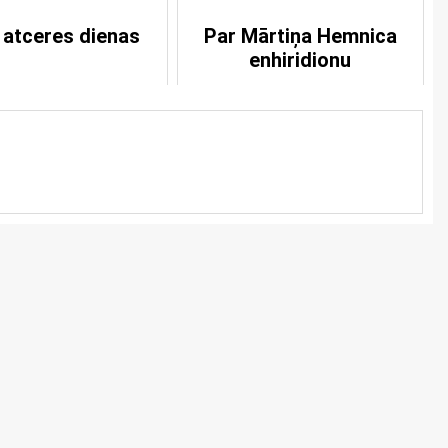
 atceres dienas
Par Mārtiņa Hemnica
enhiridionu