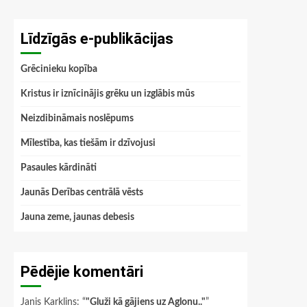
Līdzīgās e-publikācijas
Grēcinieku kopība
Kristus ir iznīcinājis grēku un izglābis mūs
Neizdibināmais noslēpums
Mīlestība, kas tiešām ir dzīvojusi
Pasaules kārdināti
Jaunās Derības centrālā vēsts
Jauna zeme, jaunas debesis
Pēdējie komentāri
Janis Karklins
: “
"Gluži kā gājiens uz Aglonu.."
”