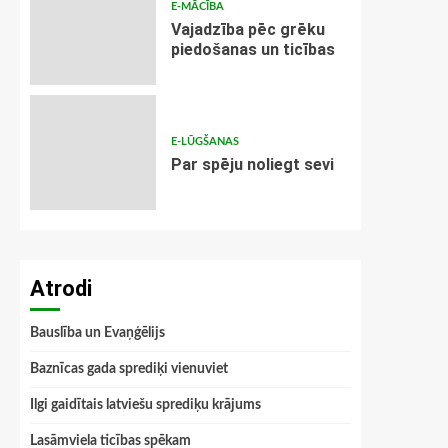
E-MĀCĪBA
Vajadzība pēc grēku
piedošanas un ticības
E-LŪGŠANAS
Par spēju noliegt sevi
Atrodi
Bauslība un Evaņģēlijs
Baznīcas gada sprediķi vienuviet
Ilgi gaidītais latviešu sprediķu krājums
Lasāmviela ticības spēkam