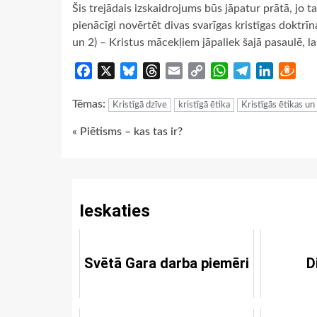
Šis trejādais izskaidrojums būs jāpatur prātā, jo ta
pienācīgi novērtēt divas svarīgas kristīgas doktrīn
un 2) – Kristus mācekļiem jāpaliek šajā pasaulē, la
Facebook
X
Bluesky
Threads
Email
Copy
WhatsApp
Telegram
LinkedIn
Dra
Link
Tēmas:
Kristīgā dzīve
kristīgā ētika
Kristīgās ētikas u
Continue
« Piētisms – kas tas ir?
Reading
Ieskaties
Svētā Gara darba piemēri
D