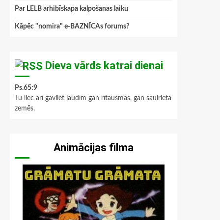
Par LELB arhibīskapa kalpošanas laiku
Kāpēc "nomira" e-BAZNĪCAs forums?
Dieva vārds katrai dienai
Ps.65:9
Tu liec arī gavilēt ļaudīm gan rītausmas, gan saulrieta
zemēs.
Animācijas filma