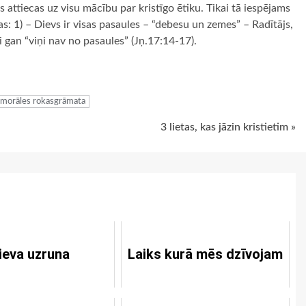
s attiecas uz visu mācību par kristīgo ētiku. Tikai tā iespējams
as: 1) – Dievs ir visas pasaules – “debesu un zemes” – Radītājs,
i gan “viņi nav no pasaules” (Jņ.17:14-17).
ugiem
n morāles rokasgrāmata
3 lietas, kas jāzin kristietim »
ieva uzruna
Laiks kurā mēs dzīvojam