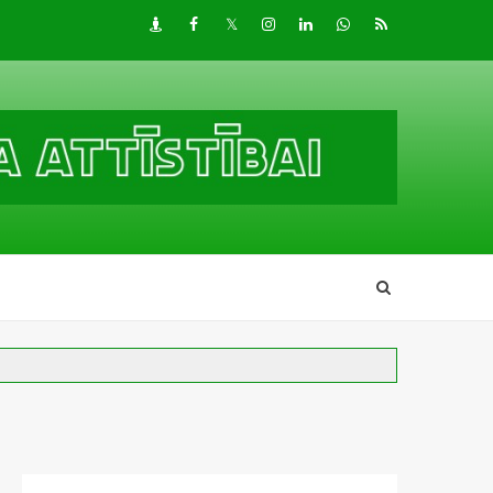
Draugiem
Facebook
Twitter
Instagram
LinkedIn
whatsapp
RSS