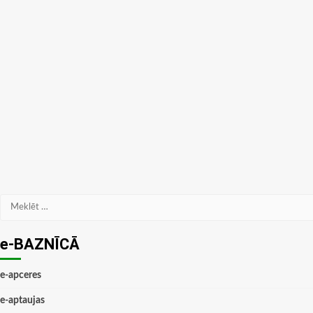
Meklēt:
e-BAZNĪCĀ
e-apceres
e-aptaujas