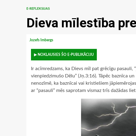
E-REFLEKSIJAS
Dieva mīlestība pre
Jozefs Imbergs
▶ NOKLAUSIES ŠO E-PUBLIKĀCIJU
Ir acīmredzams, ka Dievs mīl pat grēcīgu pasauli, “j
vienpiedzimušo Dēlu” (Jņ.3:16). Tāpēc baznīca un kri
nenozīmē, ka baznīcai vai kristiešiem jāpiemērojas
ar “pasauli” mēs saprotam vismaz trīs dažādas liet