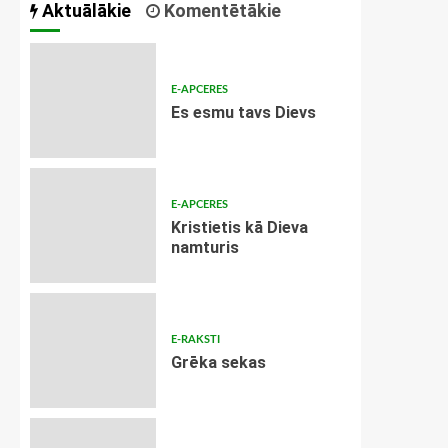
Aktuālākie
Komentētākie
E-APCERES
Es esmu tavs Dievs
E-APCERES
Kristietis kā Dieva
namturis
E-RAKSTI
Grēka sekas