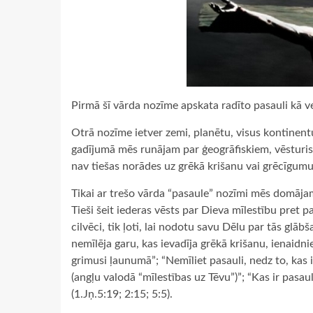
Pirmā šī vārda nozīme apskata radīto pasauli kā 
Otrā nozīme ietver zemi, planētu, visus kontinentu
gadījumā mēs runājam par ģeogrāfiskiem, vēsturisk
nav tiešas norādes uz grēkā krišanu vai grēcīgumu
Tikai ar trešo vārda “pasaule” nozīmi mēs domājam g
Tieši šeit iederas vēsts par Dieva mīlestību pret pas
cilvēci, tik ļoti, lai nodotu savu Dēlu par tās glā
nemīlēja garu, kas ievadīja grēkā krišanu, ienaidni
grimusi ļaunumā”; “Nemīliet pasauli, nedz to, kas i
(angļu valodā “mīlestības uz Tēvu”)”; “Kas ir pasaul
(1.Jņ.5:19; 2:15; 5:5).