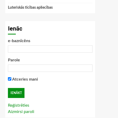
Luteriskās ticības apliecības
Ienāc
e-baznīcēns
Parole
Atceries mani
Reģistrēties
Aizmirsi paroli