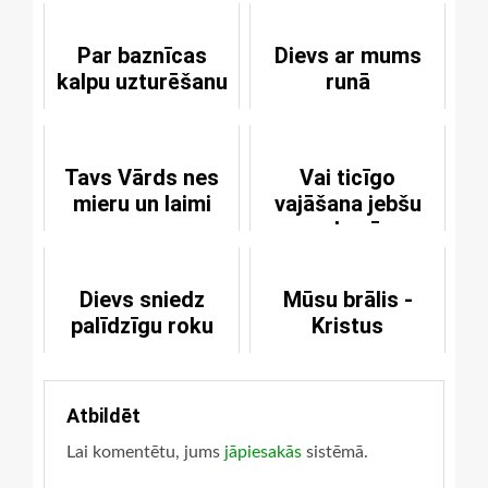
Par baznīcas
Dievs ar mums
kalpu uzturēšanu
runā
Tavs Vārds nes
Vai ticīgo
mieru un laimi
vajāšana jebšu
sods pēc
nopelna?
Dievs sniedz
Mūsu brālis -
palīdzīgu roku
Kristus
Atbildēt
Lai komentētu, jums
jāpiesakās
sistēmā.