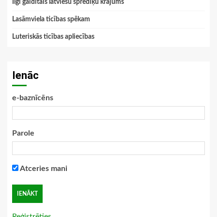
Ilgi gaidītais latviešu sprediķu krājums
Lasāmviela ticības spēkam
Luteriskās ticības apliecības
Ienāc
e-baznīcēns
Parole
Atceries mani
Reģistrēties