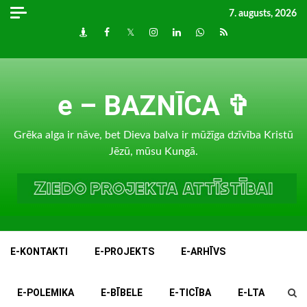
Skip
7. augusts, 2026
to
Draugiem
Facebook
Twitter
Instagram
LinkedIn
whatsapp
RSS
content
e – BAZNĪCA ✞
Grēka alga ir nāve, bet Dieva balva ir mūžīga dzīvība Kristū
Jēzū, mūsu Kungā.
E-KONTAKTI
E-PROJEKTS
E-ARHĪVS
E-POLEMIKA
E-BĪBELE
E-TICĪBA
E-LTA