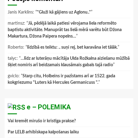
Janis Karklins
: “
"Gluži kā gājiens uz Aglonu.."
”
martinsz
: “
Jā, pēdējā laikā patiesi vērojama liela reformēto
baptistu aktivitāte. Manuprāt tas lielā mērā varētu būt Džona
Makartura, Džona Paipera nopelns…
”
Roberto
: “
līdzībā es teiktu: .. suņi rej, bet karavāna iet tālāk.
”
talyc
: “
…līdz ar luterāņu mācītāja Ulda Rožkalna aiziešanu mūžībā
šķiet nomiris arī beidzamais klausāmais gabals tajā radio
”
gviclo
: “
Starp citu, Holbeins ir pazīstams arī ar 1522. gada
kokgriezumu "Luters kā Hercules Germanicuss ".
”
e – POLEMIKA
Vai kremēt mirušo ir kristīga prakse?
Par LELB arhibīskapa kalpošanas laiku