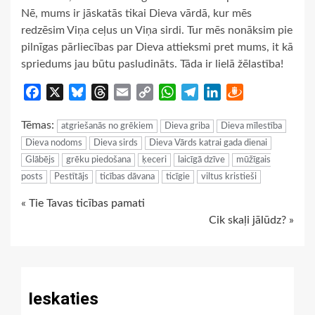
Nē, mums ir jāskatās tikai Dieva vārdā, kur mēs
redzēsim Viņa ceļus un Viņa sirdi. Tur mēs nonāksim pie
pilnīgas pārliecības par Dieva attieksmi pret mums, it kā
spriedums jau būtu pasludināts. Tāda ir lielā žēlastība!
Facebook
X
Bluesky
Threads
Email
Copy
WhatsApp
Telegram
LinkedIn
Draugiem
Link
Tēmas:
atgriešanās no grēkiem
Dieva griba
Dieva mīlestība
Dieva nodoms
Dieva sirds
Dieva Vārds katrai gada dienai
Glābējs
grēku piedošana
ķeceri
laicīgā dzīve
mūžīgais
posts
Pestītājs
ticības dāvana
ticīgie
viltus kristieši
Continue
« Tie Tavas ticības pamati
Cik skaļi jālūdz? »
Reading
Ieskaties