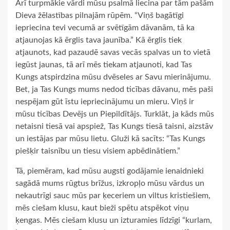
Arī turpmākie vārdi mūsu psalmā liecina par tām pašām
Dieva žēlastības pilnajām rūpēm. “Viņš bagātīgi
iepriecina tevi vecumā ar svētīgām dāvanām, tā ka
atjaunojas kā ērglis tava jaunība.” Kā ērglis tiek
atjaunots, kad pazaudē savas vecās spalvas un to vietā
iegūst jaunas, tā arī mēs tiekam atjaunoti, kad Tas
Kungs atspirdzina mūsu dvēseles ar Savu mierinājumu.
Bet, ja Tas Kungs mums nedod ticības dāvanu, mēs paši
nespējam gūt īstu iepriecinājumu un mieru. Viņš ir
mūsu ticības Devējs un Piepildītājs. Turklāt, ja kāds mūs
netaisni tiesā vai apspiež, Tas Kungs tiesā taisni, aizstāv
un iestājas par mūsu lietu. Gluži kā sacīts: “Tas Kungs
piešķir taisnību un tiesu visiem apbēdinātiem.”
Tā, piemēram, kad mūsu augsti godājamie ienaidnieki
sagādā mums rūgtus brīžus, izkropļo mūsu vārdus un
nekautrīgi sauc mūs par ķeceriem un viltus kristiešiem,
mēs ciešam klusu, kaut bieži spētu atspēkot viņu
ķengas. Mēs ciešam klusu un izturamies līdzīgi “kurlam,