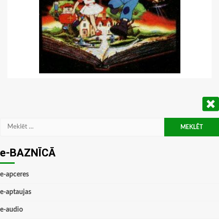
Meklēt:
e-BAZNĪCĀ
e-apceres
e-aptaujas
e-audio