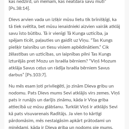
kas nedzird, un mēmam, kas neatdara savu muti”
[Ps.38:14].
Dievs arvien vada un izšķir mūsu lietu tik brīnišķīgi, ka
tā tiek svētīta, bet mūsu ienaidnieki aizvien vairāk atklāj
savu īsto būtību. Tā ir vienīgi Tā Kunga uzticība, ja
spējam ticēt, paļauties un gaidīt uz Viņu. “Tas Kungs
piešķir taisnību un tiesu visiem apbēdinātiem.” Cik
žēlastības un uzticības, un laipnības pilni Tas Kungs
izturējās pret Mozu un Israēla bērniem? “Viņš Mozum
atklāja Savus ceļus un rādīja Israēla bērniem Savus
darbus” [Ps.103:7].
Nu mēs esam ļoti privileģēti, jo zinām Dieva gribu un
nodomu. Pats Dievs mums Sevi atklājis virs zemes. Viņš
pats ir runājis un darījis zināmu, kāda ir Viņa griba
attiecībā uz mūsu glābšanu. Turklāt Viņš ir atklājis Sevi
kā pats visuvarenais Radītājs. Ja vien to kārtīgi
pārdomāsim, mēs nestaigāsim apkārt prātodami un
minēdami, kāda ir Dieva griba un nodoms pie mums.