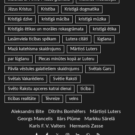
Jēzus Kristus
Kristība
Kristīgā dogmatika
Kristīgā dzīve
kristīgā mācība
kristīgā mūzika
Kristīgās ētikas un morāles rokasgrāmata
kristīgā ētika
Lasāmviela ticības spēkam
Lutera citāti
lūgšana
Mazā katehisma skaidrojums
Mārtiņš Luters
par lūgšanu
Piecas minūtes kopā ar Luteru
Pāvila vēstules galatiešiem skaidrojums
Svētais Gars
Svētais Vakarēdiens
Svētie Raksti
Svēto Rakstu apceres katrai dienai
ticība
ticības realitāte
Tēvreize
velns
Aleksandrs Bite
Dītrihs Bonhēfers
Mārtiņš Luters
Georgs Mancelis
Ilārs Plūme
Markku Särelä
Karls F. V. Valters
Hermanis Zasse