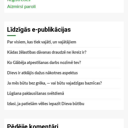
Aizmirsi paroli
Līdzīgās e-publikācijas
Par visiem, kas tiek vajāti, un vajātājiem
Kādas žēlastības dāvanas draudzē ne ikreiz ir?
Ko Glābēja atpestīšanas darbs nozīmē tev?
Dievs ir atklājis dažus nākotnes aspektus
Ja mēs būtu bez grēka, — vai būtu vajadzīgas baznīcas?
Lūgšana paklausīšanas svētdienā
Izlasi, ja patiešām vēlies iepazīt Dieva būtību
Pēdējie komentāri