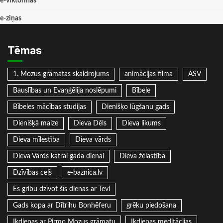
e-viktorīnas
e-ziņas
Tēmas
1. Mozus grāmatas skaidrojums
animācijas filma
ASV
Bauslības un Evaņģēlija noslēpumi
Bībele
Bībeles mācības studijas
Dienišķo lūgšanu gads
Dienišķā maize
Dieva Dēls
Dieva likums
Dieva mīlestība
Dieva vārds
Dieva Vārds katrai gada dienai
Dieva žēlastība
Dzīvības ceļš
e-baznica.lv
Es gribu dzīvot šīs dienas ar Tevi
Gads kopa ar Dītrihu Bonhēferu
grēku piedošana
Ikdienas ar Pirmo Mozus grāmatu
Ikdienas meditācijas