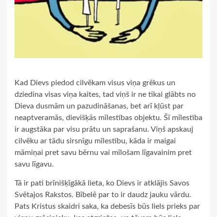
Kad Dievs piedod cilvēkam visus viņa grēkus un
dziedina visas viņa kaites, tad viņš ir ne tikai glābts no
Dieva dusmām un pazudināšanas, bet arī kļūst par
neaptveramās, dievišķās mīlestības objektu. Šī mīlestība
ir augstāka par visu prātu un saprašanu. Viņš apskauj
cilvēku ar tādu sirsnīgu mīlestību, kāda ir maigai
māmiņai pret savu bērnu vai mīlošam līgavainim pret
savu līgavu.
Tā ir pati brīnišķīgākā lieta, ko Dievs ir atklājis Savos
Svētajos Rakstos. Bībelē par to ir daudz jauku vārdu.
Pats Kristus skaidri saka, ka debesīs būs liels prieks par