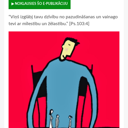
▶ NOKLAUSIES ŠO E-PUBLIKĀCIJU
“Viņš izglābj tavu dzīvību no pazudināšanas un vainago
tevi ar mīlestību un žēlastību.” [Ps.103:4]