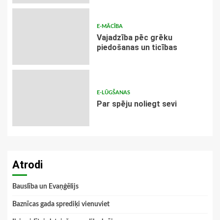
E-MĀCĪBA
Vajadzība pēc grēku
piedošanas un ticības
E-LŪGŠANAS
Par spēju noliegt sevi
Atrodi
Bauslība un Evaņģēlijs
Baznīcas gada sprediķi vienuviet