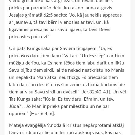
vienu grēcinieku, kas atgriežas, un tēvam būs liels
prieks par pazudušo dēlu, ko tas no jauna atguvis.
Jesajas grāmatā 62:5 sacīts: “Jo, kā jauneklis apprecas
ar jaunavu, tā tavi bērni vienosies ar tevi, un, kā
līgavainis priecājas par savu līgavu, tā tavs Dievs
priecāsies par tevi.”
Un pats Kungs saka par Saviem ticīgajiem: “Jā, Es
priecāšos darīt tiem labu.” Vai arī: “Un Es slēgšu ar tiem
mūžīgu derību, ka Es nemitēšos tiem labu darīt un likšu
Savu bijību tiem sirdī, lai tie nekad neatkristu no Manis
un nepaliktu Man atkal neuzticīgi. Es priecāšos tiem
labu darīt un dēstīšu tos šinī zemē, uzticībā būdams pie
tiem ar visu Savu sirdi un dvēseli” [Jer.32:40-41]. Un vēl
Tas Kungs saka: “Ko lai Es tev daru, Efraim, un tev,
Jūda? .. Jo Man ir prieks par mīlestību un ne par
upuriem” [Hoz.6:4, 6].
Mateja evaņģēlija 9.nodaļā Kristus nepārprotami atklāj
Dieva sirdi un ar lielu mīlestību apskauj visus, kas nāk