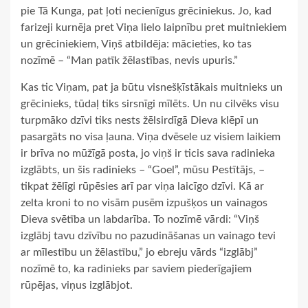
pie Tā Kunga, pat ļoti necienīgus grēciniekus. Jo, kad
farizeji kurnēja pret Viņa lielo laipnību pret muitniekiem
un grēciniekiem, Viņš atbildēja: mācieties, ko tas
nozīmē – “Man patīk žēlastības, nevis upuris.”
Kas tic Viņam, pat ja būtu visnešķīstākais muitnieks un
grēcinieks, tūdaļ tiks sirsnīgi mīlēts. Un nu cilvēks visu
turpmāko dzīvi tiks nests žēlsirdīgā Dieva klēpī un
pasargāts no visa ļauna. Viņa dvēsele uz visiem laikiem
ir brīva no mūžīgā posta, jo viņš ir ticis sava radinieka
izglābts, un šis radinieks – “Goel”, mūsu Pestītājs, –
tikpat žēlīgi rūpēsies arī par viņa laicīgo dzīvi. Kā ar
zelta kroni to no visām pusēm izpušķos un vainagos
Dieva svētība un labdarība. To nozīmē vārdi: “Viņš
izglābj tavu dzīvību no pazudināšanas un vainago tevi
ar mīlestību un žēlastību,” jo ebreju vārds “izglābj”
nozīmē to, ka radinieks par saviem piederīgajiem
rūpējas, viņus izglābjot.