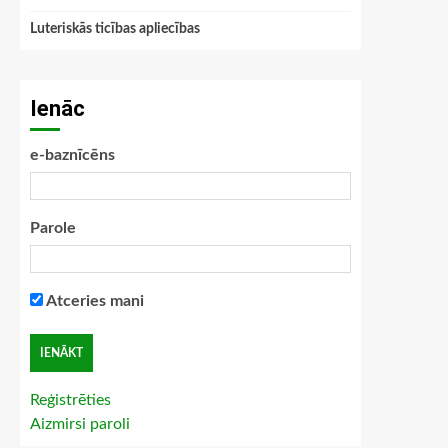
Luteriskās ticības apliecības
Ienāc
e-baznīcēns
Parole
Atceries mani
Reģistrēties
Aizmirsi paroli