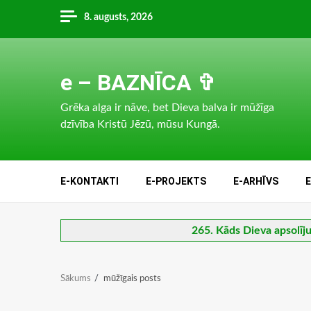
Skip
8. augusts, 2026
to
content
e – BAZNĪCA ✞
Grēka alga ir nāve, bet Dieva balva ir mūžīga
dzīvība Kristū Jēzū, mūsu Kungā.
E-KONTAKTI
E-PROJEKTS
E-ARHĪVS
265. Kāds Dieva apsolījum
Sākums
mūžīgais posts