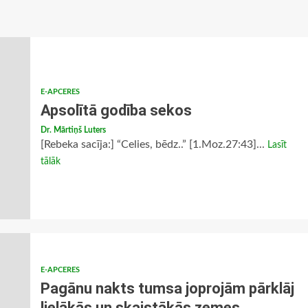
E-APCERES
Apsolītā godība sekos
Dr. Mārtiņš Luters
[Rebeka sacīja:] “Celies, bēdz..” [1.Moz.27:43]...
Lasīt
tālāk
E-APCERES
Pagānu nakts tumsa joprojām pārklāj
lielākās un skaistākās zemes