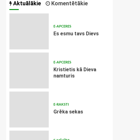
Aktuālākie
Komentētākie
E-APCERES
Es esmu tavs Dievs
E-APCERES
Kristietis kā Dieva
namturis
E-RAKSTI
Grēka sekas