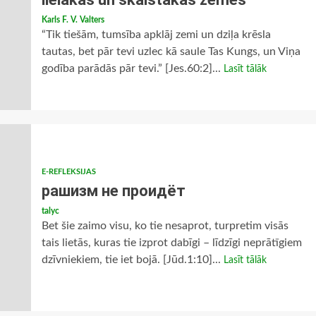
Karls F. V. Valters
“Tik tiešām, tumsība apklāj zemi un dziļa krēsla
tautas, bet pār tevi uzlec kā saule Tas Kungs, un Viņa
godība parādās pār tevi.” [Jes.60:2]...
Lasīt tālāk
E-REFLEKSIJAS
рашизм не проидёт
talyc
Bet šie zaimo visu, ko tie nesaprot, turpretim visās
tais lietās, kuras tie izprot dabīgi – līdzīgi neprātīgiem
dzīvniekiem, tie iet bojā. [Jūd.1:10]...
Lasīt tālāk