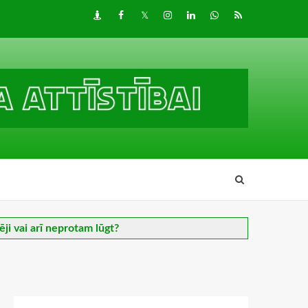
Draugiem
Facebook
Twitter
Instagram
LinkedIn
whatsapp
RSS
ēji vai arī neprotam lūgt?