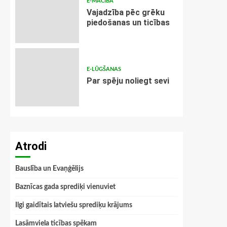
E-MĀCĪBA
Vajadzība pēc grēku
piedošanas un ticības
E-LŪGŠANAS
Par spēju noliegt sevi
Atrodi
Bauslība un Evaņģēlijs
Baznīcas gada sprediķi vienuviet
Ilgi gaidītais latviešu sprediķu krājums
Lasāmviela ticības spēkam