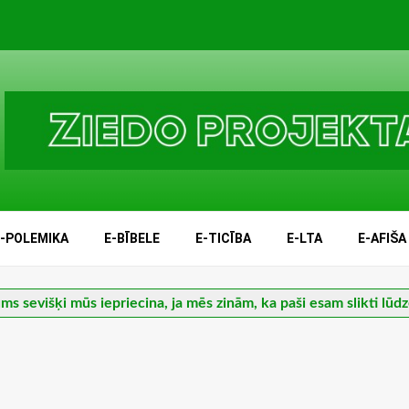
E-POLEMIKA
E-BĪBELE
E-TICĪBA
E-LTA
E-AFIŠA
s sevišķi mūs iepriecina, ja mēs zinām, ka paši esam slikti lūdz