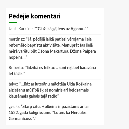
Pēdējie komentāri
Janis Karklins
: “
"Gluži kā gājiens uz Aglonu.."
”
martinsz
: “
Jā, pēdējā laikā patiesi vērojama liela
reformēto baptistu aktivitāte. Manuprāt tas lielā
mērā varētu būt Džona Makartura, Džona Paipera
nopelns…
”
Roberto
: “
līdzībā es teiktu: .. suņi rej, bet karavāna
iet tālāk.
”
talyc
: “
…līdz ar luterāņu mācītāja Ulda Rožkalna
aiziešanu mūžībā šķiet nomiris arī beidzamais
klausāmais gabals tajā radio
”
gviclo
: “
Starp citu, Holbeins ir pazīstams arī ar
1522. gada kokgriezumu "Luters kā Hercules
Germanicuss ".
”