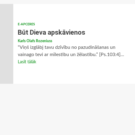
E-APCERES
Būt Dieva apskāvienos
Karls Olafs Rozeniuss
“Viņš izglābj tavu dzīvību no pazudināšanas un
vainago tevi ar mīlestību un žēlastību.” [Ps.103:4]...
Lasīt tālāk