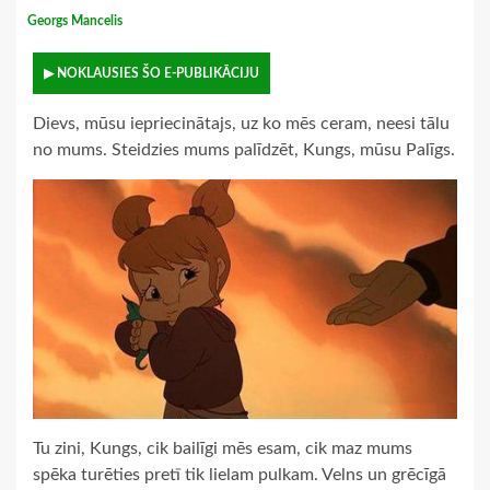
Georgs Mancelis
▶ NOKLAUSIES ŠO E-PUBLIKĀCIJU
Dievs, mūsu iepriecinātajs, uz ko mēs ceram, neesi tālu
no mums. Steidzies mums palīdzēt, Kungs, mūsu Palīgs.
Tu zini, Kungs, cik bailīgi mēs esam, cik maz mums
spēka turēties pretī tik lielam pulkam. Velns un grēcīgā