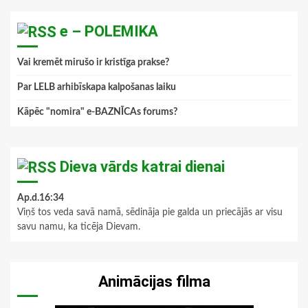
e – POLEMIKA
Vai kremēt mirušo ir kristīga prakse?
Par LELB arhibīskapa kalpošanas laiku
Kāpēc "nomira" e-BAZNĪCAs forums?
Dieva vārds katrai dienai
Ap.d.16:34
Viņš tos veda savā namā, sēdināja pie galda un priecājās ar visu
savu namu, ka ticēja Dievam.
Animācijas filma