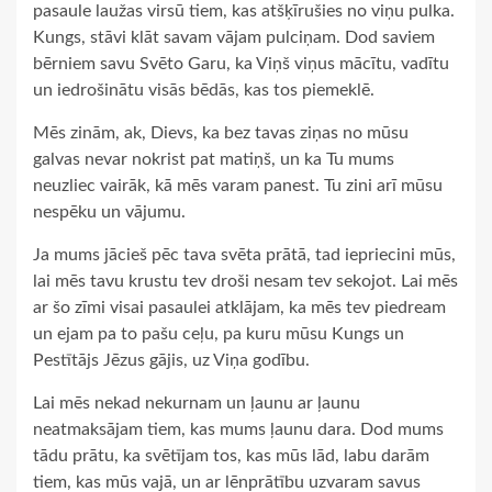
pasaule laužas virsū tiem, kas atšķīrušies no viņu pulka.
Kungs, stāvi klāt savam vājam pulciņam. Dod saviem
bērniem savu Svēto Garu, ka Viņš viņus mācītu, vadītu
un iedrošinātu visās bēdās, kas tos piemeklē.
Mēs zinām, ak, Dievs, ka bez tavas ziņas no mūsu
galvas nevar nokrist pat matiņš, un ka Tu mums
neuzliec vairāk, kā mēs varam panest. Tu zini arī mūsu
nespēku un vājumu.
Ja mums jācieš pēc tava svēta prātā, tad iepriecini mūs,
lai mēs tavu krustu tev droši nesam tev sekojot. Lai mēs
ar šo zīmi visai pasaulei atklājam, ka mēs tev piedream
un ejam pa to pašu ceļu, pa kuru mūsu Kungs un
Pestītājs Jēzus gājis, uz Viņa godību.
Lai mēs nekad nekurnam un ļaunu ar ļaunu
neatmaksājam tiem, kas mums ļaunu dara. Dod mums
tādu prātu, ka svētījam tos, kas mūs lād, labu darām
tiem, kas mūs vajā, un ar lēnprātību uzvaram savus