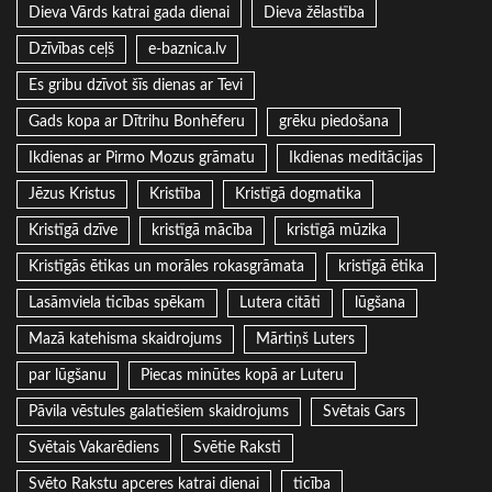
Dieva Vārds katrai gada dienai
Dieva žēlastība
Dzīvības ceļš
e-baznica.lv
Es gribu dzīvot šīs dienas ar Tevi
Gads kopa ar Dītrihu Bonhēferu
grēku piedošana
Ikdienas ar Pirmo Mozus grāmatu
Ikdienas meditācijas
Jēzus Kristus
Kristība
Kristīgā dogmatika
Kristīgā dzīve
kristīgā mācība
kristīgā mūzika
Kristīgās ētikas un morāles rokasgrāmata
kristīgā ētika
Lasāmviela ticības spēkam
Lutera citāti
lūgšana
Mazā katehisma skaidrojums
Mārtiņš Luters
par lūgšanu
Piecas minūtes kopā ar Luteru
Pāvila vēstules galatiešiem skaidrojums
Svētais Gars
Svētais Vakarēdiens
Svētie Raksti
Svēto Rakstu apceres katrai dienai
ticība