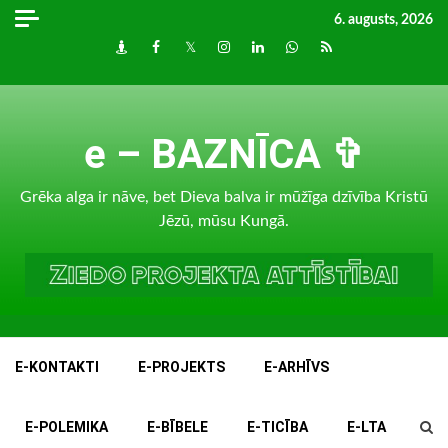
Skip
6. augusts, 2026
to
Draugiem
Facebook
Twitter
Instagram
LinkedIn
whatsapp
RSS
content
e – BAZNĪCA ✞
Grēka alga ir nāve, bet Dieva balva ir mūžīga dzīvība Kristū
Jēzū, mūsu Kungā.
E-KONTAKTI
E-PROJEKTS
E-ARHĪVS
E-POLEMIKA
E-BĪBELE
E-TICĪBA
E-LTA