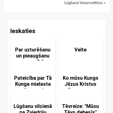
Lūgšana Vasarsvētkos »
Reading
Ieskaties
Par uzturēšanu
Velte
un pieaugšanu
pazemībā
Pateicība par Tā
Ko mūsu Kungs
Kunga mielasta
Jēzus Kristus
sakramentu
māca mums ar
vārdiem "šodien"
un "dienišķo"?
Lūgšanu vilcienā
Tēvreize: "Mūsu
pa Zviedriju
Tēvs debesīs"