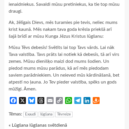
ienaidniekus. Savaldi mūsu pretiniekus, ka tie top mūsu
draugi.
Ak, žēlīgais Dievs, mēs turamies pie tevis, neliec mums
krist kaunā. Mēs nakam tava goda krēsla priekšā arī
šajā brīdī ar mūsu Kunga Jēzus Kristus lūgšanu:
Mūsu Tēvs debesīs! Svētīts lai top Tavs vārds. Lai nāk
Tava valstība. Tavs prāts lai notiek kā debesīs, tā arī virs
zemes. Mūsu dienišķo maizi dod mums šodien. Un
piedod mums mūsu parādus, kā arī mēs piedodam
saviem parādniekiem. Un neieved mūs kārdināšanā, bet
atpestī no ļauna. Jo Tev pieder valstība, spēks un gods
mūžīgi. Āmen.
Facebook
X
Bluesky
Threads
Email
Copy
WhatsApp
Telegram
LinkedIn
Draugiem
Link
Tēmas:
Exaudi
lūgšana
Tēvreize
Continue
« Lūgšana lūgšanas svētdienā