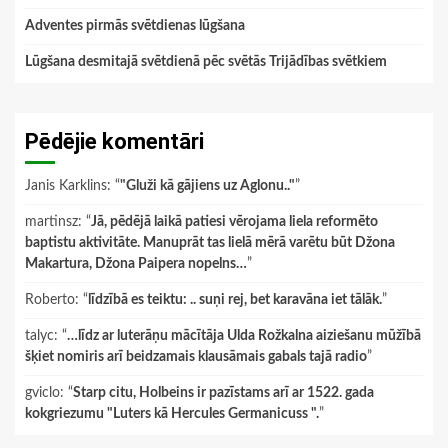
Adventes pirmās svētdienas lūgšana
Lūgšana desmitajā svētdienā pēc svētās Trijādības svētkiem
Pēdējie komentāri
Janis Karklins
: “
"Gluži kā gājiens uz Aglonu.."
”
martinsz
: “
Jā, pēdējā laikā patiesi vērojama liela reformēto
baptistu aktivitāte. Manuprāt tas lielā mērā varētu būt Džona
Makartura, Džona Paipera nopelns…
”
Roberto
: “
līdzībā es teiktu: .. suņi rej, bet karavāna iet tālāk.
”
talyc
: “
…līdz ar luterāņu mācītāja Ulda Rožkalna aiziešanu mūžībā
šķiet nomiris arī beidzamais klausāmais gabals tajā radio
”
gviclo
: “
Starp citu, Holbeins ir pazīstams arī ar 1522. gada
kokgriezumu "Luters kā Hercules Germanicuss ".
”