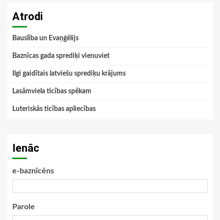
Atrodi
Bauslība un Evaņģēlijs
Baznīcas gada sprediķi vienuviet
Ilgi gaidītais latviešu sprediķu krājums
Lasāmviela ticības spēkam
Luteriskās ticības apliecības
Ienāc
e-baznīcēns
Parole