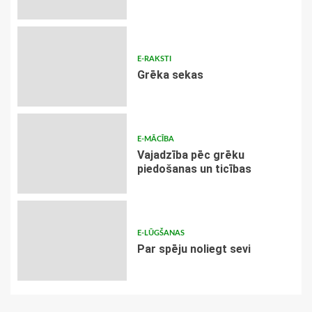
E-RAKSTI
Grēka sekas
E-MĀCĪBA
Vajadzība pēc grēku
piedošanas un ticības
E-LŪGŠANAS
Par spēju noliegt sevi