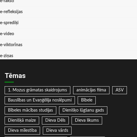
e-raksti
e-refleksijas
e-sprediķi
e-video
e-viktorīnas
e-ziņas
Tēmas
1. Mozus grāmatas skaidrojums
animācijas filma
ASV
Bauslības un Evaņģēlija noslēpumi
Bībele
Bībeles mācības studijas
Dienišķo lūgšanu gads
Dienišķā maize
Dieva Dēls
Dieva likums
Dieva mīlestība
Dieva vārds