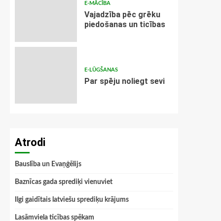
E-MĀCĪBA
Vajadzība pēc grēku
piedošanas un ticības
E-LŪGŠANAS
Par spēju noliegt sevi
Atrodi
Bauslība un Evaņģēlijs
Baznīcas gada sprediķi vienuviet
Ilgi gaidītais latviešu sprediķu krājums
Lasāmviela ticības spēkam