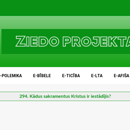
E-POLEMIKA
E-BĪBELE
E-TICĪBA
E-LTA
E-AFIŠA
294. Kādus sakramentus Kristus ir iestādījis?