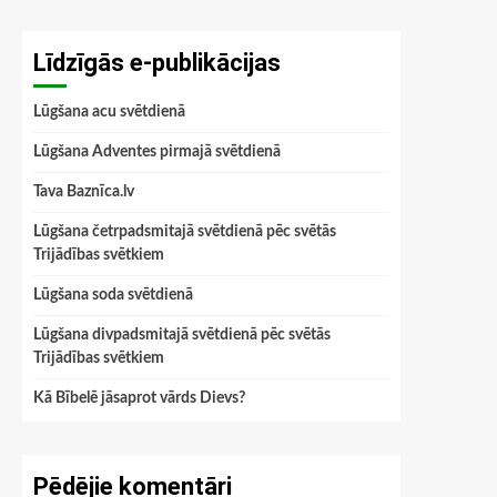
Līdzīgās e-publikācijas
Lūgšana acu svētdienā
Lūgšana Adventes pirmajā svētdienā
Tava Baznīca.lv
Lūgšana četrpadsmitajā svētdienā pēc svētās
Trijādības svētkiem
Lūgšana soda svētdienā
Lūgšana divpadsmitajā svētdienā pēc svētās
Trijādības svētkiem
Kā Bībelē jāsaprot vārds Dievs?
Pēdējie komentāri