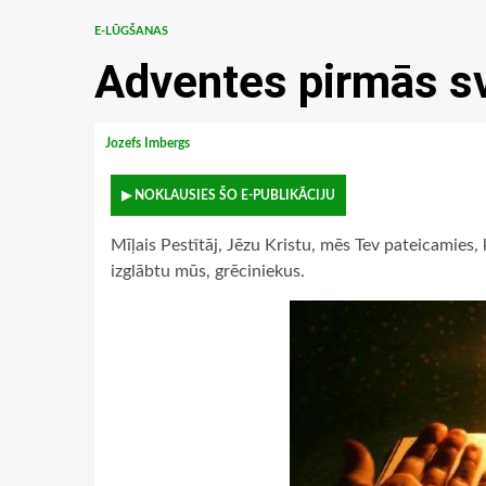
E-LŪGŠANAS
Adventes pirmās s
Jozefs Imbergs
▶ NOKLAUSIES ŠO E-PUBLIKĀCIJU
Mīļais Pestītāj, Jēzu Kristu, mēs Tev pateicamies, 
izglābtu mūs, grēciniekus.