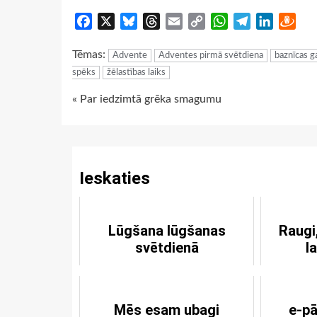
Facebook
X
Bluesky
Threads
Email
Copy
WhatsApp
Telegram
LinkedIn
Dra
Link
Tēmas:
Advente
Adventes pirmā svētdiena
baznīcas g
spēks
žēlastības laiks
Continue
« Par iedzimtā grēka smagumu
Reading
Ieskaties
Lūgšana lūgšanas
Raugi
svētdienā
l
Mēs esam ubagi
e-pā