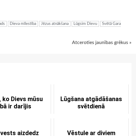
ugiem
ads
Dieva mīlestība
Jēzus atnākšana
Lūgsim Dievu
Svētā Gara
Atceroties jaunības grēkus »
, ko Dievs mūsu
Lūgšana atgādāšanas
abā ir darījis
svētdienā
vests aizdedz
Vēstule ar diviem