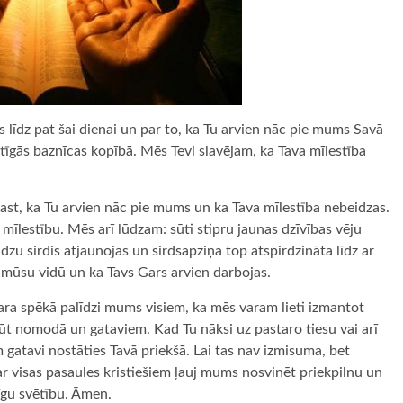
līdz pat šai dienai un par to, ka Tu arvien nāc pie mums Savā
īgās baznīcas kopībā. Mēs Tevi slavējam, ka Tava mīlestība
ast, ka Tu arvien nāc pie mums un ka Tava mīlestība nebeidzas.
mīlestību. Mēs arī lūdzam: sūti stipru jaunas dzīvības vēju
dzu sirdis atjaunojas un sirdsapziņa top atspirdzināta līdz ar
i mūsu vidū un ka Tavs Gars arvien darbojas.
ra spēkā palīdzi mums visiem, ka mēs varam lieti izmantot
būt nomodā un gataviem. Kad Tu nāksi uz pastaro tiesu vai arī
m gatavi nostāties Tavā priekšā. Lai tas nav izmisuma, bet
 ar visas pasaules kristiešiem ļauj mums nosvinēt priekpilnu un
gu svētību. Āmen.