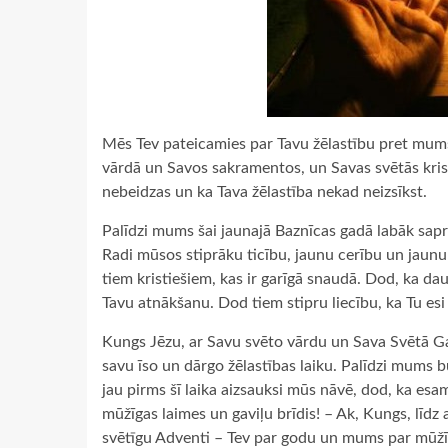
Mēs Tev pateicamies par Tavu žēlastību pret mums 
vārdā un Savos sakramentos, un Savas svētās krist
nebeidzas un ka Tava žēlastība nekad neizsīkst.
Palīdzi mums šai jaunajā Baznīcas gadā labāk sapr
Radi mūsos stiprāku ticību, jaunu cerību un jaunu 
tiem kristiešiem, kas ir garīgā snaudā. Dod, ka dau
Tavu atnākšanu. Dod tiem stipru liecību, ka Tu es
Kungs Jēzu, ar Savu svēto vārdu un Sava Svētā Ga
savu īso un dārgo žēlastības laiku. Palīdzi mums 
jau pirms šī laika aizsauksi mūs nāvē, dod, ka esa
mūžīgas laimes un gaviļu brīdis! – Ak, Kungs, līdz
svētīgu Adventi – Tev par godu un mums par mūžī