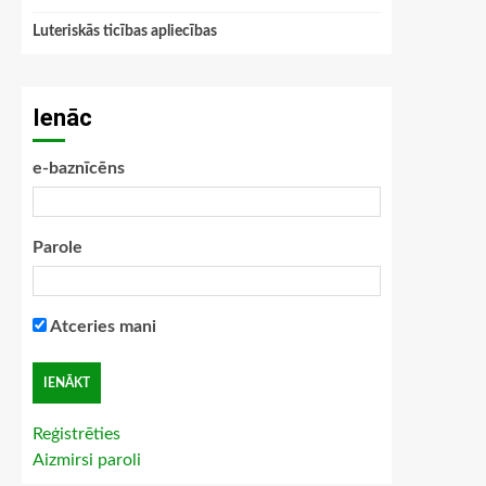
Luteriskās ticības apliecības
Ienāc
e-baznīcēns
Parole
Atceries mani
Reģistrēties
Aizmirsi paroli