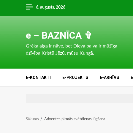
Skip
6. augusts, 2026
to
content
e – BAZNĪCA ✞
Grēka alga ir nāve, bet Dieva balva ir mūžīga
dzīvība Kristū Jēzū, mūsu Kungā.
E-KONTAKTI
E-PROJEKTS
E-ARHĪVS
Sākums
Adventes pirmās svētdienas lūgšana