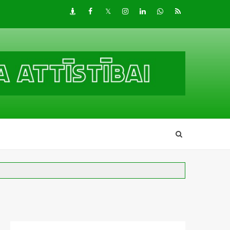
Draugiem
Facebook
Twitter
Instagram
LinkedIn
whatsapp
RSS