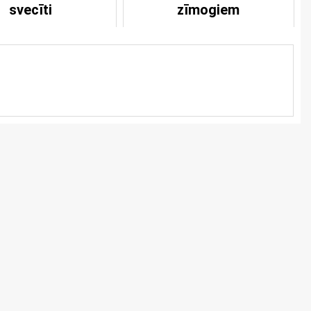
svecīti
zīmogiem