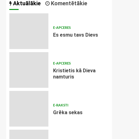
Aktuālākie
Komentētākie
E-APCERES
Es esmu tavs Dievs
E-APCERES
Kristietis kā Dieva
namturis
E-RAKSTI
Grēka sekas