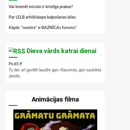
Vai kremēt mirušo ir kristīga prakse?
Par LELB arhibīskapa kalpošanas laiku
Kāpēc "nomira" e-BAZNĪCAs forums?
Dieva vārds katrai dienai
Ps.65:9
Tu liec arī gavilēt ļaudīm gan rītausmas, gan saulrieta
zemēs.
Animācijas filma