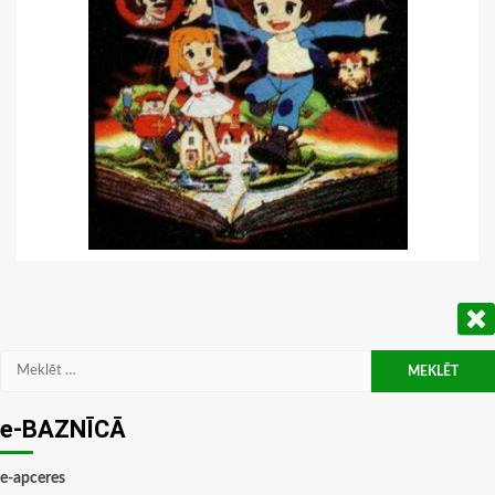
Meklēt:
e-BAZNĪCĀ
e-apceres