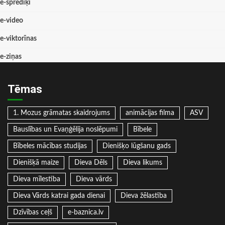
e-sprediķi
e-video
e-viktorīnas
e-ziņas
Tēmas
1. Mozus grāmatas skaidrojums
animācijas filma
ASV
Bauslības un Evaņģēlija noslēpumi
Bībele
Bībeles mācības studijas
Dienišķo lūgšanu gads
Dienišķā maize
Dieva Dēls
Dieva likums
Dieva mīlestība
Dieva vārds
Dieva Vārds katrai gada dienai
Dieva žēlastība
Dzīvības ceļš
e-baznica.lv