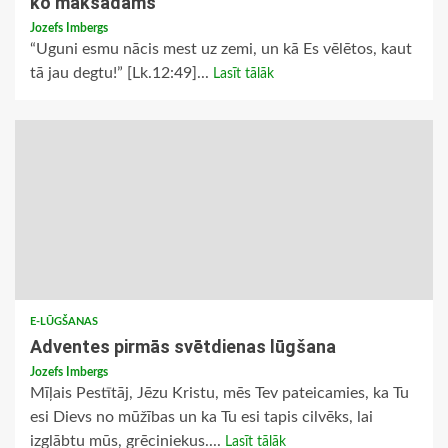
ko maksādams
Jozefs Imbergs
“Uguni esmu nācis mest uz zemi, un kā Es vēlētos, kaut
tā jau degtu!” [Lk.12:49]...
Lasīt tālāk
E-LŪGŠANAS
Adventes pirmās svētdienas lūgšana
Jozefs Imbergs
Mīļais Pestītāj, Jēzu Kristu, mēs Tev pateicamies, ka Tu
esi Dievs no mūžības un ka Tu esi tapis cilvēks, lai
izglābtu mūs, grēciniekus....
Lasīt tālāk