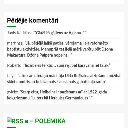
Pēdējie komentāri
Janis Karklins
: “
"Gluži kā gājiens uz Aglonu.."
”
martinsz
: “
Jā, pēdējā laikā patiesi vērojama liela reformēto
baptistu aktivitāte. Manuprāt tas lielā mērā varētu būt Džona
Makartura, Džona Paipera nopelns…
”
Roberto
: “
līdzībā es teiktu: .. suņi rej, bet karavāna iet tālāk.
”
talyc
: “
…līdz ar luterāņu mācītāja Ulda Rožkalna aiziešanu mūžībā
šķiet nomiris arī beidzamais klausāmais gabals tajā radio
”
gviclo
: “
Starp citu, Holbeins ir pazīstams arī ar 1522. gada
kokgriezumu "Luters kā Hercules Germanicuss ".
”
e – POLEMIKA