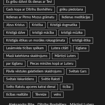
Es gribu dzīvot šīs dienas ar Tevi
Gads kopa ar Dītrihu Bonhēferu
grēku piedošana
Ikdienas ar Pirmo Mozus grāmatu
Ikdienas meditācijas
Jēzus Kristus
Kristība
Kristīgā dogmatika
Kristīgā dzīve
kristīgā mācība
kristīgā mūzika
Kristīgās ētikas un morāles rokasgrāmata
kristīgā ētika
Lasāmviela ticības spēkam
Lutera citāti
lūgšana
Mazā katehisma skaidrojums
Mārtiņš Luters
par lūgšanu
Piecas minūtes kopā ar Luteru
Pāvila vēstules galatiešiem skaidrojums
Svētais Gars
Svētais Vakarēdiens
Svētie Raksti
Svēto Rakstu apceres katrai dienai
ticība
ticības realitāte
Tēvreize
velns
Aleksandrs Bite
Dītrihs Bonhēfers
Mārtiņš Luters