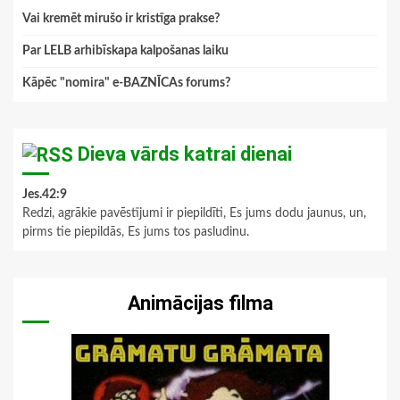
Vai kremēt mirušo ir kristīga prakse?
Par LELB arhibīskapa kalpošanas laiku
Kāpēc "nomira" e-BAZNĪCAs forums?
Dieva vārds katrai dienai
Jes.42:9
Redzi, agrākie pavēstījumi ir piepildīti, Es jums dodu jaunus, un,
pirms tie piepildās, Es jums tos pasludinu.
Animācijas filma