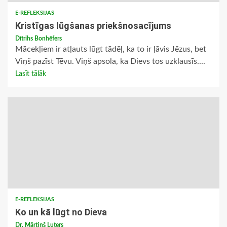
E-REFLEKSIJAS
Kristīgas lūgšanas priekšnosacījums
Dītrihs Bonhēfers
Mācekļiem ir atļauts lūgt tādēļ, ka to ir ļāvis Jēzus, bet
Viņš pazīst Tēvu. Viņš apsola, ka Dievs tos uzklausīs....
Lasīt tālāk
E-REFLEKSIJAS
Ko un kā lūgt no Dieva
Dr. Mārtiņš Luters