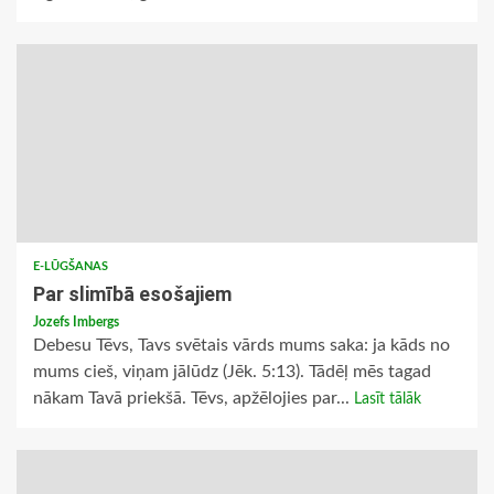
E-LŪGŠANAS
Par slimībā esošajiem
Jozefs Imbergs
Debesu Tēvs, Tavs svētais vārds mums saka: ja kāds no
mums cieš, viņam jālūdz (Jēk. 5:13). Tādēļ mēs tagad
nākam Tavā priekšā. Tēvs, apžēlojies par...
Lasīt tālāk