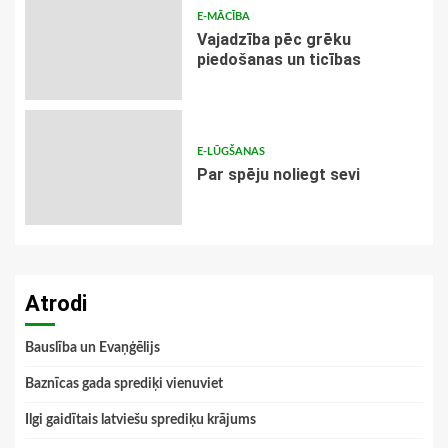
E-MĀCĪBA
Vajadzība pēc grēku
piedošanas un ticības
E-LŪGŠANAS
Par spēju noliegt sevi
Atrodi
Bauslība un Evaņģēlijs
Baznīcas gada sprediķi vienuviet
Ilgi gaidītais latviešu sprediķu krājums