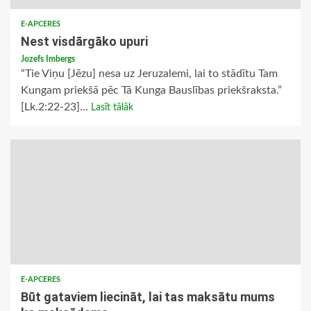
E-APCERES
Nest visdārgāko upuri
Jozefs Imbergs
“Tie Viņu [Jēzu] nesa uz Jeruzalemi, lai to stādītu Tam
Kungam priekšā pēc Tā Kunga Bauslības priekšraksta.”
[Lk.2:22-23]...
Lasīt tālāk
E-APCERES
Būt gataviem liecināt, lai tas maksātu mums