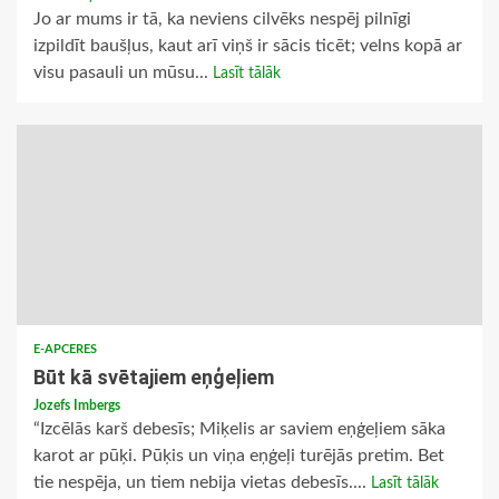
Jo ar mums ir tā, ka neviens cilvēks nespēj pilnīgi
izpildīt baušļus, kaut arī viņš ir sācis ticēt; velns kopā ar
visu pasauli un mūsu...
Lasīt tālāk
E-APCERES
Būt kā svētajiem eņģeļiem
Jozefs Imbergs
“Izcēlās karš debesīs; Miķelis ar saviem eņģeļiem sāka
karot ar pūķi. Pūķis un viņa eņģeļi turējās pretim. Bet
tie nespēja, un tiem nebija vietas debesīs....
Lasīt tālāk