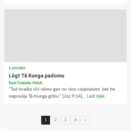
E-APCERES
Lūgt Tā Kunga padomu
Karls Frederiks Vislofs
“Tad Israēla vīri ņēma gan no viņu ceļamaizes, bet tie
neprasīja Tā Kunga gribu.” [Joz.9:14]...
Lasīt tālāk
Ziņu
1
2
3
4
»