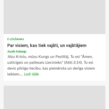
E-LŪGŠANAS
Par visiem, kas tiek vajāti, un vajātājiem
Jozefs Imbergs
Jēzu Kristu, mūsu Kungs un Pestītāj, Tu esi “Āmen,
uzticīgais un patiesais Liecinieks” (Atkl.3:14). Tu esi
devis pilnīgo liecību, kas piemērota un derīga visiem
laikiem....
Lasīt tālāk