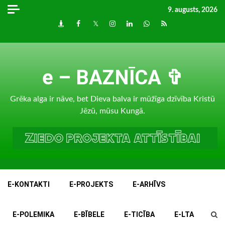
Skip
9. augusts, 2026
to
Draugiem
Facebook
Twitter
Instagram
LinkedIn
whatsapp
RSS
content
e – BAZNĪCA ✞
Grēka alga ir nāve, bet Dieva balva ir mūžīga dzīvība Kristū
Jēzū, mūsu Kungā.
E-KONTAKTI
E-PROJEKTS
E-ARHĪVS
E-POLEMIKA
E-BĪBELE
E-TICĪBA
E-LTA