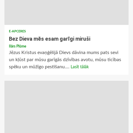
E-APCERES
Bez Dieva mēs esam garīgi miruši
Ilārs Plūme
Jēzus Kristus evaņģēlijā Dievs dāvina mums pats sevi
un kļūst par mūsu garīgās dzīvības avotu, mūsu ticības
spēku un mūžīgo pestīšanu....
Lasīt tālāk