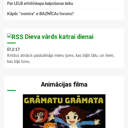
Par LELB arhibīskapa kalpošanas laiku
Kāpēc "nomira" e-BAZNĪCAs forums?
Dieva vārds katrai dienai
Ef.2:17
Kristus atnācis pasludināja mieru jums, kas bijāt tālu, un tiem,
kas bija tuvu,
Animācijas filma