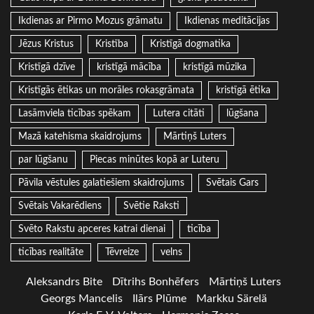
Ikdienas ar Pirmo Mozus grāmatu
Ikdienas meditācijas
Jēzus Kristus
Kristība
Kristīgā dogmatika
Kristīgā dzīve
kristīgā mācība
kristīgā mūzika
Kristīgās ētikas un morāles rokasgrāmata
kristīgā ētika
Lasāmviela ticības spēkam
Lutera citāti
lūgšana
Mazā katehisma skaidrojums
Mārtiņš Luters
par lūgšanu
Piecas minūtes kopā ar Luteru
Pāvila vēstules galatiešiem skaidrojums
Svētais Gars
Svētais Vakarēdiens
Svētie Raksti
Svēto Rakstu apceres katrai dienai
ticība
ticības realitāte
Tēvreize
velns
Aleksandrs Bite
Dītrihs Bonhēfers
Mārtiņš Luters
Georgs Mancelis
Ilārs Plūme
Markku Särelä