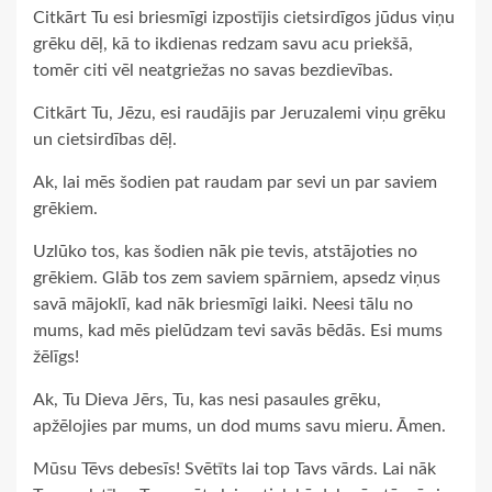
Citkārt Tu esi briesmīgi izpostījis cietsirdīgos jūdus viņu
grēku dēļ, kā to ikdienas redzam savu acu priekšā,
tomēr citi vēl neatgriežas no savas bezdievības.
Citkārt Tu, Jēzu, esi raudājis par Jeruzalemi viņu grēku
un cietsirdības dēļ.
Ak, lai mēs šodien pat raudam par sevi un par saviem
grēkiem.
Uzlūko tos, kas šodien nāk pie tevis, atstājoties no
grēkiem. Glāb tos zem saviem spārniem, apsedz viņus
savā mājoklī, kad nāk briesmīgi laiki. Neesi tālu no
mums, kad mēs pielūdzam tevi savās bēdās. Esi mums
žēlīgs!
Ak, Tu Dieva Jērs, Tu, kas nesi pasaules grēku,
apžēlojies par mums, un dod mums savu mieru. Āmen.
Mūsu Tēvs debesīs! Svētīts lai top Tavs vārds. Lai nāk