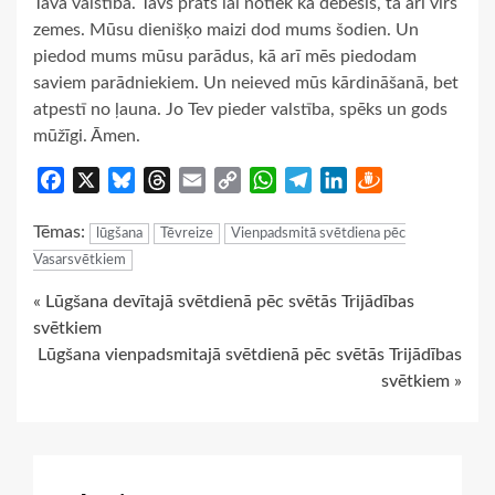
Tava valstība. Tavs prāts lai notiek kā debesīs, tā arī virs
zemes. Mūsu dienišķo maizi dod mums šodien. Un
piedod mums mūsu parādus, kā arī mēs piedodam
saviem parādniekiem. Un neieved mūs kārdināšanā, bet
atpestī no ļauna. Jo Tev pieder valstība, spēks un gods
mūžīgi. Āmen.
Facebook
X
Bluesky
Threads
Email
Copy
WhatsApp
Telegram
LinkedIn
Draugiem
Link
Tēmas:
lūgšana
Tēvreize
Vienpadsmitā svētdiena pēc
Vasarsvētkiem
Continue
« Lūgšana devītajā svētdienā pēc svētās Trijādības
svētkiem
Reading
Lūgšana vienpadsmitajā svētdienā pēc svētās Trijādības
svētkiem »