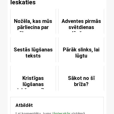
Ieskaties
Nožēla, kas mūs
Adventes pirmās
pārliecina par
svētdienas
grēku smagumu
lūgšana
Sestās lūgšanas
Pārāk slinks, lai
teksts
lūgtu
Kristīgas
Sākot no šī
lūgšanas
brīža?
priekšnosacījums
Atbildēt
Lai komentētu, jums
jāpiesakās
sistēmā.