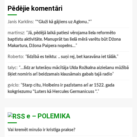
Pēdējie komentāri
Janis Karklins
: “
"Gluži kā gājiens uz Aglonu.."
”
martinsz
: “
Jā, pēdējā laikā patiesi vērojama liela reformēto
baptistu aktivitāte. Manuprāt tas lielā mērā varētu būt Džona
Makartura, Džona Paipera nopelns…
”
Roberto
: “
līdzībā es teiktu: .. suņi rej, bet karavāna iet tālāk.
”
talyc
: “
…līdz ar luterāņu mācītāja Ulda Rožkalna aiziešanu mūžībā
šķiet nomiris arī beidzamais klausāmais gabals tajā radio
”
gviclo
: “
Starp citu, Holbeins ir pazīstams arī ar 1522. gada
kokgriezumu "Luters kā Hercules Germanicuss ".
”
e – POLEMIKA
Vai kremēt mirušo ir kristīga prakse?