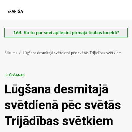
E-AFIŠA
164. Ko tu par sevi apliecini pirmajā ticības loceklī?
Sākums
Lūgšana desmitajā svētdienā pēc svētās Trijādības svētkiem
E-LŪGŠANAS
Lūgšana desmitajā
svētdienā pēc svētās
Trijādības svētkiem