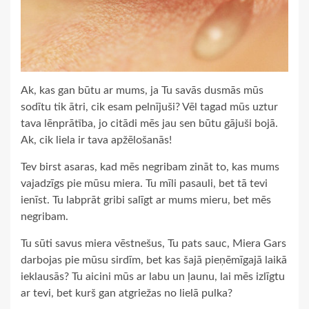
Ak, kas gan būtu ar mums, ja Tu savās dusmās mūs
sodītu tik ātri, cik esam pelnījuši? Vēl tagad mūs uztur
tava lēnprātība, jo citādi mēs jau sen būtu gājuši bojā.
Ak, cik liela ir tava apžēlošanās!
Tev birst asaras, kad mēs negribam zināt to, kas mums
vajadzīgs pie mūsu miera. Tu mīli pasauli, bet tā tevi
ienīst. Tu labprāt gribi salīgt ar mums mieru, bet mēs
negribam.
Tu sūti savus miera vēstnešus, Tu pats sauc, Miera Gars
darbojas pie mūsu sirdīm, bet kas šajā pieņēmīgajā laikā
ieklausās? Tu aicini mūs ar labu un ļaunu, lai mēs izlīgtu
ar tevi, bet kurš gan atgriežas no lielā pulka?