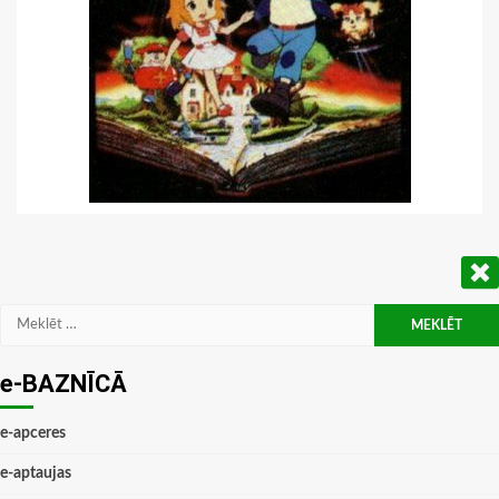
Meklēt:
e-BAZNĪCĀ
e-apceres
e-aptaujas