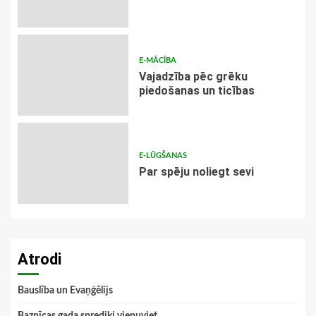
E-MĀCĪBA
Vajadzība pēc grēku
piedošanas un ticības
E-LŪGŠANAS
Par spēju noliegt sevi
Atrodi
Bauslība un Evaņģēlijs