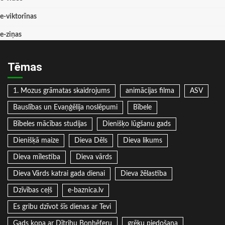
e-viktorīnas
e-ziņas
Tēmas
1. Mozus grāmatas skaidrojums
animācijas filma
ASV
Bauslības un Evaņģēlija noslēpumi
Bībele
Bībeles mācības studijas
Dienišķo lūgšanu gads
Dienišķā maize
Dieva Dēls
Dieva likums
Dieva mīlestība
Dieva vārds
Dieva Vārds katrai gada dienai
Dieva žēlastība
Dzīvības ceļš
e-baznica.lv
Es gribu dzīvot šīs dienas ar Tevi
Gads kopa ar Dītrihu Bonhēferu
grēku piedošana