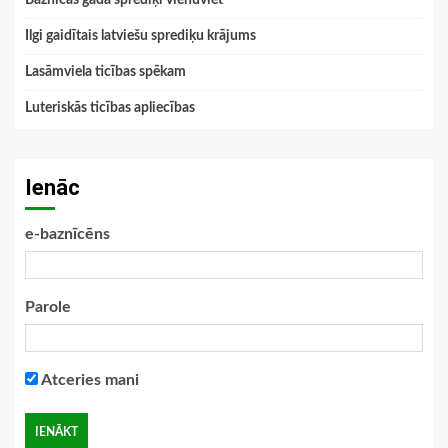
Baznīcas gada sprediķi vienuviet
Ilgi gaidītais latviešu sprediķu krājums
Lasāmviela ticības spēkam
Luteriskās ticības apliecības
Ienāc
e-baznīcēns
Parole
Atceries mani