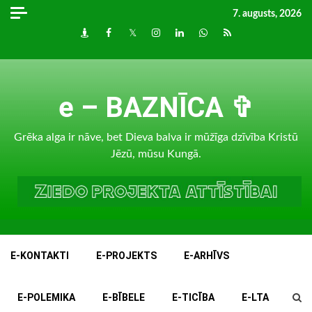
Skip
7. augusts, 2026
to
Draugiem
Facebook
Twitter
Instagram
LinkedIn
whatsapp
RSS
content
e – BAZNĪCA ✞
Grēka alga ir nāve, bet Dieva balva ir mūžīga dzīvība Kristū
Jēzū, mūsu Kungā.
E-KONTAKTI
E-PROJEKTS
E-ARHĪVS
E-POLEMIKA
E-BĪBELE
E-TICĪBA
E-LTA