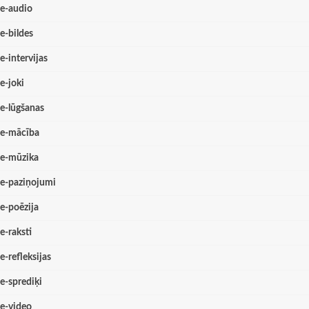
e-audio
e-bildes
e-intervijas
e-joki
e-lūgšanas
e-mācība
e-mūzika
e-paziņojumi
e-poēzija
e-raksti
e-refleksijas
e-sprediķi
e-video