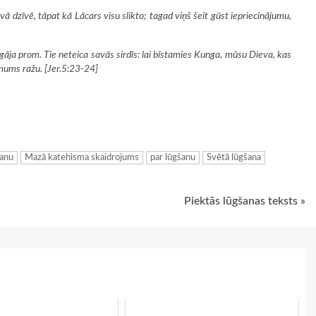
vā dzīvē, tāpat kā Lācars visu slikto; tagad viņš šeit gūst iepriecinājumu,
aizgāja prom. Tie neteica savās sirdīs: lai bīstamies Kunga, mūsu Dieva, kas
 mums ražu. [Jer.5:23-24]
ugiem
šanu
Mazā katehisma skaidrojums
par lūgšanu
Svētā lūgšana
Piektās lūgšanas teksts »