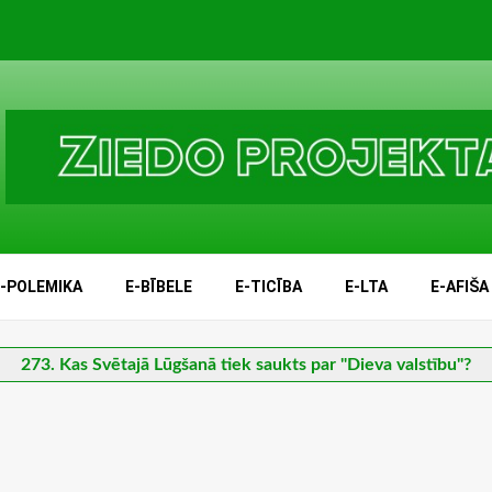
E-POLEMIKA
E-BĪBELE
E-TICĪBA
E-LTA
E-AFIŠA
273. Kas Svētajā Lūgšanā tiek saukts par "Dieva valstību"?