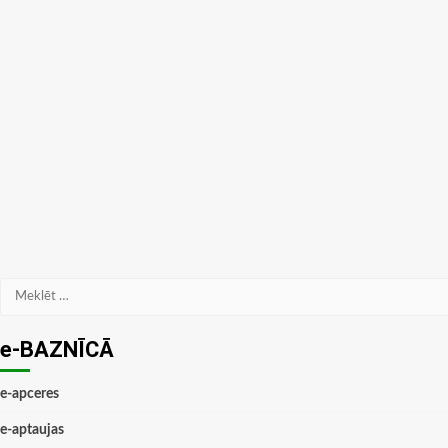
Meklēt:
e-BAZNĪCĀ
e-apceres
e-aptaujas