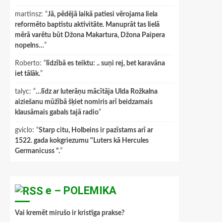
martinsz
: “
Jā, pēdējā laikā patiesi vērojama liela
reformēto baptistu aktivitāte. Manuprāt tas lielā
mērā varētu būt Džona Makartura, Džona Paipera
nopelns…
”
Roberto
: “
līdzībā es teiktu: .. suņi rej, bet karavāna
iet tālāk.
”
talyc
: “
…līdz ar luterāņu mācītāja Ulda Rožkalna
aiziešanu mūžībā šķiet nomiris arī beidzamais
klausāmais gabals tajā radio
”
gviclo
: “
Starp citu, Holbeins ir pazīstams arī ar
1522. gada kokgriezumu "Luters kā Hercules
Germanicuss ".
”
e – POLEMIKA
Vai kremēt mirušo ir kristīga prakse?