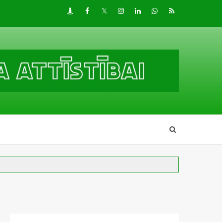
Draugiem
Facebook
Twitter
Instagram
LinkedIn
whatsapp
RSS