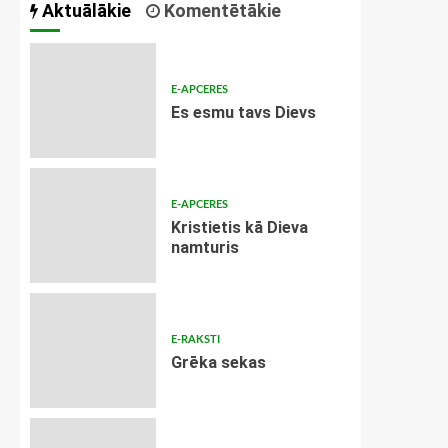
Aktuālākie
Komentētākie
E-APCERES
Es esmu tavs Dievs
E-APCERES
Kristietis kā Dieva
namturis
E-RAKSTI
Grēka sekas