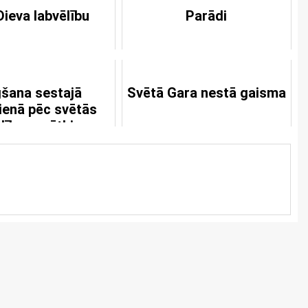
Dieva labvēlību
Parādi
šana sestajā
Svētā Gara nestā gaisma
ienā pēc svētās
ādības svētkiem