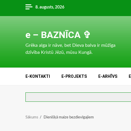
Skip
8. augusts, 2026
to
content
e – BAZNĪCA ✞
Grēka alga ir nāve, bet Dieva balva ir mūžīga
dzīvība Kristū Jēzū, mūsu Kungā.
E-KONTAKTI
E-PROJEKTS
E-ARHĪVS
Sākums
Dienišķā maize bezdievīgajiem