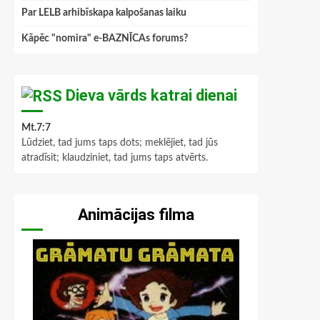
Par LELB arhibīskapa kalpošanas laiku
Kāpēc "nomira" e-BAZNĪCAs forums?
Dieva vārds katrai dienai
Mt.7:7
Lūdziet, tad jums taps dots; meklējiet, tad jūs
atradīsit; klaudziniet, tad jums taps atvērts.
Animācijas filma