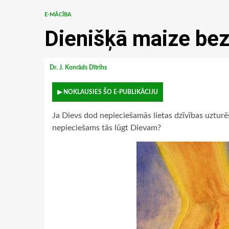
E-MĀCĪBA
Dienišķā maize bez
Dr. J. Konrāds Dītrihs
▶ NOKLAUSIES ŠO E-PUBLIKĀCIJU
Ja Dievs dod nepieciešamās lietas dzīvības uzturēš
nepieciešams tās lūgt Dievam?