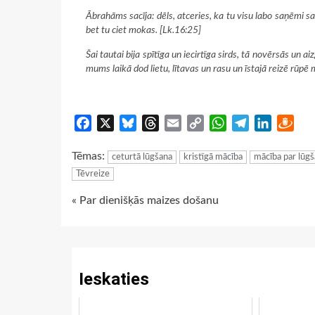
Ābrahāms sacīja: dēls, atceries, ka tu visu labo saņēmi sa
bet tu ciet mokas. [Lk.16:25]
Šai tautai bija spītīga un iecirtīga sirds, tā novērsās un 
mums laikā dod lietu, lītavas un rasu un īstajā reizē rūpē
Facebook
X
Bluesky
Threads
Email
Copy
WhatsApp
Telegram
LinkedIn
Dra
Link
Tēmas:
ceturtā lūgšana
kristīgā mācība
mācība par lūg
Tēvreize
Continue
« Par dienišķās maizes došanu
Reading
Ieskaties