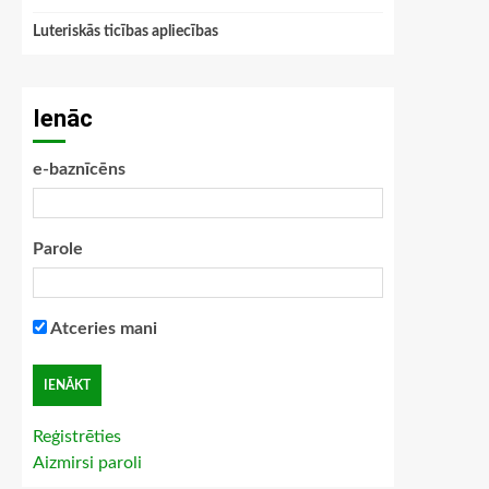
Luteriskās ticības apliecības
Ienāc
e-baznīcēns
Parole
Atceries mani
Reģistrēties
Aizmirsi paroli