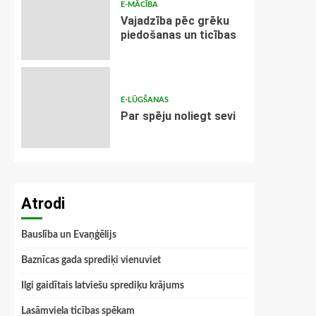
E-MĀCĪBA
Vajadzība pēc grēku
piedošanas un ticības
E-LŪGŠANAS
Par spēju noliegt sevi
Atrodi
Bauslība un Evaņģēlijs
Baznīcas gada sprediķi vienuviet
Ilgi gaidītais latviešu sprediķu krājums
Lasāmviela ticības spēkam