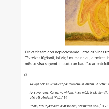
Dievs tiešām dod nepieciešamās lietas dzīvības uz
Tēvreizes lūgšanā, lai Viņš mums neļauj aizmirst
mēs to visu saņemto lietotu un baudītu ar pateicī
Jo viņš liek saulei uzlēkt pār ļauniem un labiem un lietum 
Ar savu roku, Kungs, no vīriem, kuru mūžs ir tik vien šis
pāri vēl bērniem! [Ps.17:14]
Redzi, tādi ir ļaundari, allaž tie dīki, bet manta nāk. [Ps.73