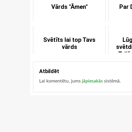
Vārds "Āmen"
Par 
Svētīts lai top Tavs
Lūg
vārds
svētd
Trij
Atbildēt
Lai komentētu, jums
jāpiesakās
sistēmā.