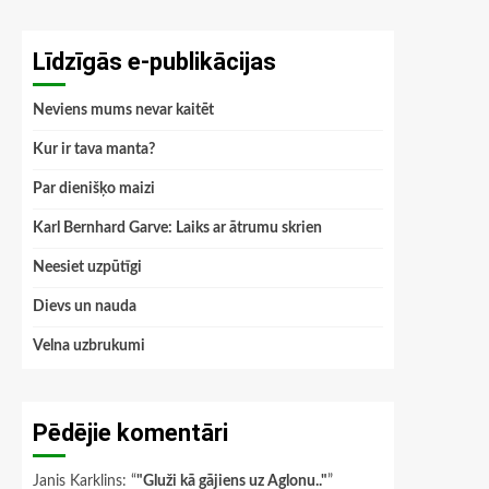
Līdzīgās e-publikācijas
Neviens mums nevar kaitēt
Kur ir tava manta?
Par dienišķo maizi
Karl Bernhard Garve: Laiks ar ātrumu skrien
Neesiet uzpūtīgi
Dievs un nauda
Velna uzbrukumi
Pēdējie komentāri
Janis Karklins
: “
"Gluži kā gājiens uz Aglonu.."
”