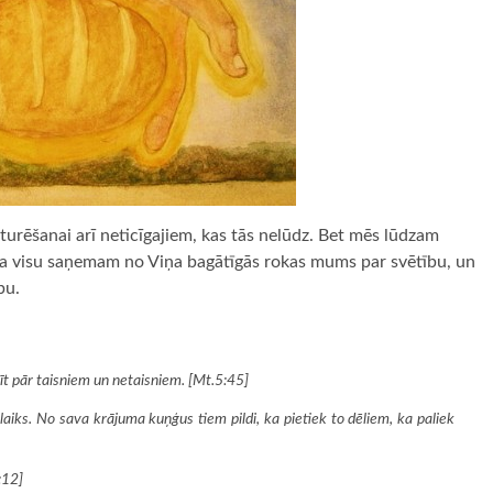
turēšanai arī neticīgajiem, kas tās nelūdz. Bet mēs lūdzam
, ka visu saņemam no Viņa bagātīgās rokas mums par svētību, un
bu.
līt pār taisniem un netaisniem. [Mt.5:45]
 laiks. No sava krājuma kuņģus tiem pildi, ka pietiek to dēliem, ka paliek
:12]