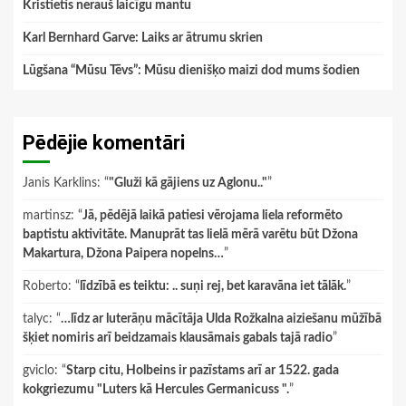
Kristietis nerauš laicīgu mantu
Karl Bernhard Garve: Laiks ar ātrumu skrien
Lūgšana “Mūsu Tēvs”: Mūsu dienišķo maizi dod mums šodien
Pēdējie komentāri
Janis Karklins
: “
"Gluži kā gājiens uz Aglonu.."
”
martinsz
: “
Jā, pēdējā laikā patiesi vērojama liela reformēto
baptistu aktivitāte. Manuprāt tas lielā mērā varētu būt Džona
Makartura, Džona Paipera nopelns…
”
Roberto
: “
līdzībā es teiktu: .. suņi rej, bet karavāna iet tālāk.
”
talyc
: “
…līdz ar luterāņu mācītāja Ulda Rožkalna aiziešanu mūžībā
šķiet nomiris arī beidzamais klausāmais gabals tajā radio
”
gviclo
: “
Starp citu, Holbeins ir pazīstams arī ar 1522. gada
kokgriezumu "Luters kā Hercules Germanicuss ".
”