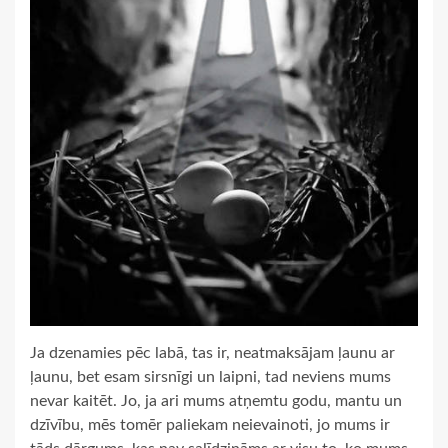
Ja dzenamies pēc labā, tas ir, neatmaksājam ļaunu ar
ļaunu, bet esam sirsnīgi un laipni, tad neviens mums
nevar kaitēt. Jo, ja ari mums atņemtu godu, mantu un
dzīvību, mēs tomēr paliekam neievainoti, jo mums ir