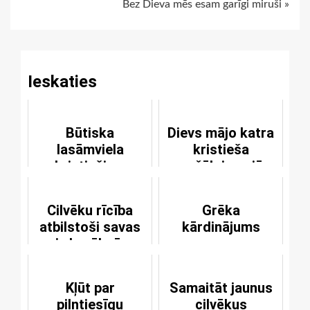
Bez Dieva mēs esam garīgi miruši »
Reading
Ieskaties
Būtiska
Dievs mājo katra
lasāmviela
kristieša
kristiešiem
nožēlojamajā
sirdī
Cilvēku rīcība
Grēka
atbilstoši savas
kārdinājums
sirds vēlmēm
Kļūt par
Samaitāt jaunus
pilntiesīgu
cilvēkus