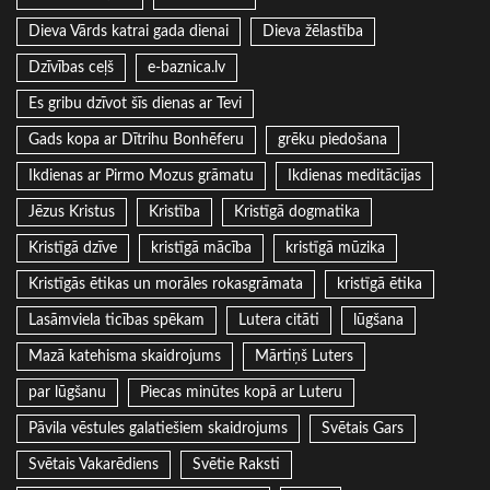
Dieva Vārds katrai gada dienai
Dieva žēlastība
Dzīvības ceļš
e-baznica.lv
Es gribu dzīvot šīs dienas ar Tevi
Gads kopa ar Dītrihu Bonhēferu
grēku piedošana
Ikdienas ar Pirmo Mozus grāmatu
Ikdienas meditācijas
Jēzus Kristus
Kristība
Kristīgā dogmatika
Kristīgā dzīve
kristīgā mācība
kristīgā mūzika
Kristīgās ētikas un morāles rokasgrāmata
kristīgā ētika
Lasāmviela ticības spēkam
Lutera citāti
lūgšana
Mazā katehisma skaidrojums
Mārtiņš Luters
par lūgšanu
Piecas minūtes kopā ar Luteru
Pāvila vēstules galatiešiem skaidrojums
Svētais Gars
Svētais Vakarēdiens
Svētie Raksti