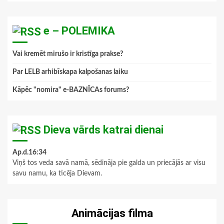
e – POLEMIKA
Vai kremēt mirušo ir kristīga prakse?
Par LELB arhibīskapa kalpošanas laiku
Kāpēc "nomira" e-BAZNĪCAs forums?
Dieva vārds katrai dienai
Ap.d.16:34
Viņš tos veda savā namā, sēdināja pie galda un priecājās ar visu
savu namu, ka ticēja Dievam.
Animācijas filma