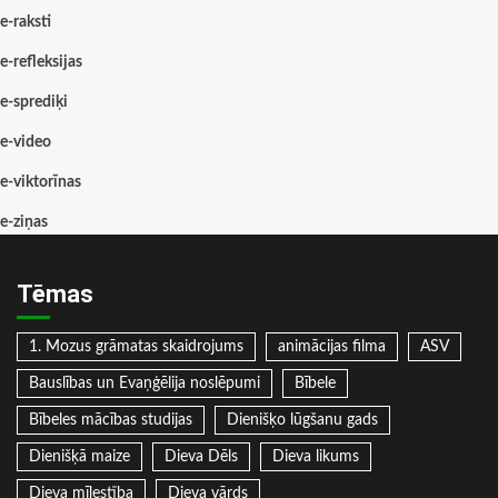
e-raksti
e-refleksijas
e-sprediķi
e-video
e-viktorīnas
e-ziņas
Tēmas
1. Mozus grāmatas skaidrojums
animācijas filma
ASV
Bauslības un Evaņģēlija noslēpumi
Bībele
Bībeles mācības studijas
Dienišķo lūgšanu gads
Dienišķā maize
Dieva Dēls
Dieva likums
Dieva mīlestība
Dieva vārds