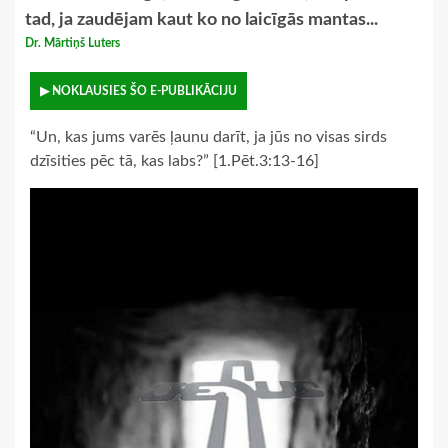
tad, ja zaudējam kaut ko no laicīgās mantas...
Dr. Mārtiņš Luters
▶ NOKLAUSIES ŠO E-PUBLIKĀCIJU
“Un, kas jums varēs ļaunu darīt, ja jūs no visas sirds
dzīsities pēc tā, kas labs?” [1.Pēt.3:13-16]