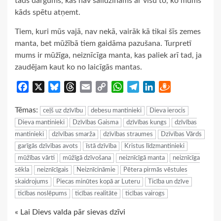
tāds dārgums, kas nav salīdzināms ar visu to, ko mums
kāds spētu atņemt.
Tiem, kuri mūs vajā, nav nekā, vairāk kā tikai šīs zemes
manta, bet mūžībā tiem gaidāma pazušana. Turpretī
mums ir mūžīga, neiznīcīga manta, kas paliek arī tad, ja
zaudējam kaut ko no laicīgās mantas.
Facebook
X
Bluesky
Threads
Email
Copy
WhatsApp
Telegram
LinkedIn
Draugiem
Link
Tēmas:
ceļš uz dzīvību
debesu mantinieki
Dieva ierocis
Dieva mantinieki
Dzīvības Gaisma
dzīvības kungs
dzīvības
mantinieki
dzīvības smarža
dzīvības straumes
Dzīvības Vārds
garīgās dzīvības avots
īstā dzīvība
Kristus līdzmantinieki
mūžības vārti
mūžīgā dzīvošana
neiznīcīgā manta
neiznīcīga
sēkla
neiznīcīgais
Neiznīcināmie
Pētera pirmās vēstules
skaidrojums
Piecas minūtes kopā ar Luteru
Ticība un dzīve
ticības noslēpums
ticības realitāte
ticības vairogs
Continue
« Lai Dievs valda pār sievas dzīvi