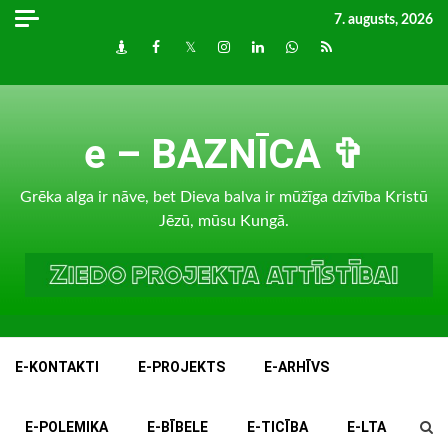
Skip
7. augusts, 2026
to
Draugiem
Facebook
Twitter
Instagram
LinkedIn
whatsapp
RSS
content
e – BAZNĪCA ✞
Grēka alga ir nāve, bet Dieva balva ir mūžīga dzīvība Kristū
Jēzū, mūsu Kungā.
E-KONTAKTI
E-PROJEKTS
E-ARHĪVS
E-POLEMIKA
E-BĪBELE
E-TICĪBA
E-LTA