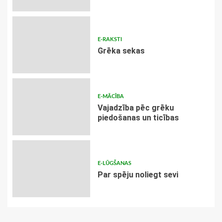
E-RAKSTI
Grēka sekas
E-MĀCĪBA
Vajadzība pēc grēku
piedošanas un ticības
E-LŪGŠANAS
Par spēju noliegt sevi