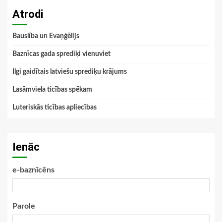
Atrodi
Bauslība un Evaņģēlijs
Baznīcas gada sprediķi vienuviet
Ilgi gaidītais latviešu sprediķu krājums
Lasāmviela ticības spēkam
Luteriskās ticības apliecības
Ienāc
e-baznīcēns
Parole