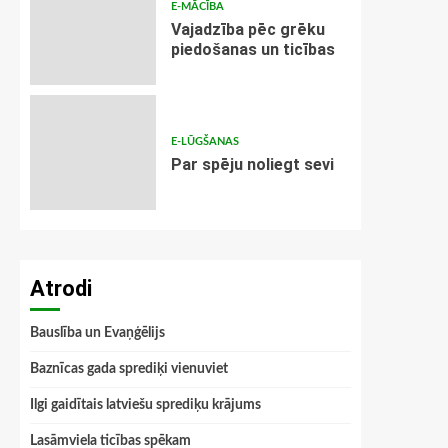
E-MĀCĪBA
Vajadzība pēc grēku
piedošanas un ticības
E-LŪGŠANAS
Par spēju noliegt sevi
Atrodi
Bauslība un Evaņģēlijs
Baznīcas gada sprediķi vienuviet
Ilgi gaidītais latviešu sprediķu krājums
Lasāmviela ticības spēkam