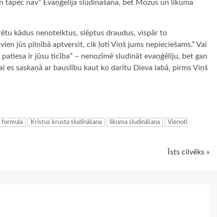
“un tāpēc nav” Evaņģēlija sludināšana, bet Mozus un likuma
urētu kādus nenoteiktus, slēptus draudus, vispār to
ien jūs pilnībā aptversit, cik ļoti Viņš jums nepieciešams.” Vai
ik patiesa ir jūsu ticība” – nenozīmē sludināt evaņģēliju, bet gan
lai es saskaņā ar bauslību kaut ko darītu Dieva labā, pirms Viņš
ugiem
 formula
Kristus krusta sludināšana
likuma sludināšana
Vienoti
Īsts cilvēks »