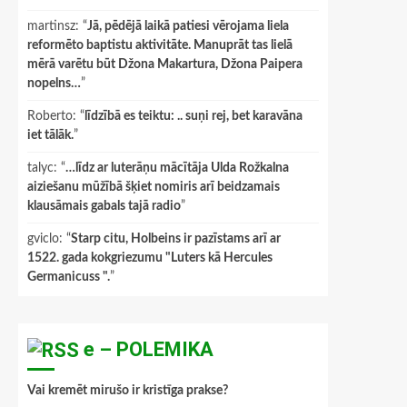
martinsz
: “
Jā, pēdējā laikā patiesi vērojama liela
reformēto baptistu aktivitāte. Manuprāt tas lielā
mērā varētu būt Džona Makartura, Džona Paipera
nopelns…
”
Roberto
: “
līdzībā es teiktu: .. suņi rej, bet karavāna
iet tālāk.
”
talyc
: “
…līdz ar luterāņu mācītāja Ulda Rožkalna
aiziešanu mūžībā šķiet nomiris arī beidzamais
klausāmais gabals tajā radio
”
gviclo
: “
Starp citu, Holbeins ir pazīstams arī ar
1522. gada kokgriezumu "Luters kā Hercules
Germanicuss ".
”
e – POLEMIKA
Vai kremēt mirušo ir kristīga prakse?