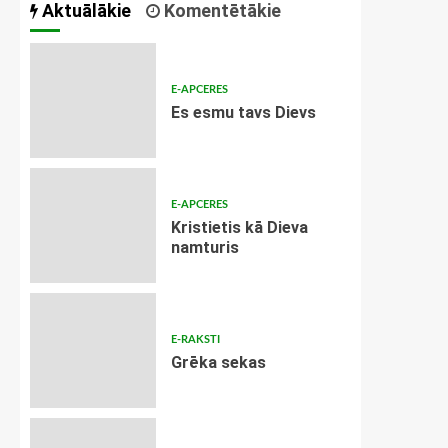
Aktuālākie
Komentētākie
E-APCERES
Es esmu tavs Dievs
E-APCERES
Kristietis kā Dieva
namturis
E-RAKSTI
Grēka sekas