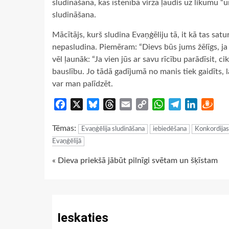
sludināšana, kas īstenībā virza ļaudis uz likumu 
sludināšana.
Mācītājs, kurš sludina Evaņģēliju tā, it kā tas sat
nepasludina. Piemēram: “Dievs būs jums žēlīgs, ja v
vēl ļaunāk: “Ja vien jūs ar savu rīcību parādīsit, c
bauslību. Jo tādā gadījumā no manis tiek gaidīts, 
var man palīdzēt.
Facebook
X
Bluesky
Threads
Email
Copy
WhatsApp
Telegram
LinkedIn
Dra
Link
Tēmas:
Evaņģēlija sludināšana
iebiedēšana
Konkordijas
Evaņģēlijā
Continue
« Dieva priekšā jābūt pilnīgi svētam un šķīstam
Reading
Ieskaties