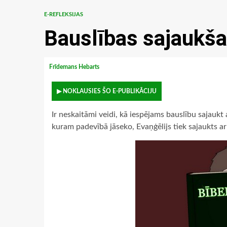
E-REFLEKSIJAS
Bauslības sajaukša
Frīdemans Hebarts
▶ NOKLAUSIES ŠO E-PUBLIKĀCIJU
Ir neskaitāmi veidi, kā iespējams bauslību sajaukt 
kuram padevībā jāseko, Evaņģēlijs tiek sajaukts a