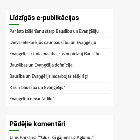
Līdzīgās e-publikācijas
Par īsto izšķiršanu starp Bauslību un Evaņģēliju
Dievs ietekmē jūs caur bauslību un Evaņģēliju
Evaņģēlijs ir tāda mācība, kas nepieļauj Bauslību
Bauslības un Evaņģēlija definīcija
Bausība un Evaņģēlijs iedarbojas atšķirīgi
Kas ir bauslība un Evaņģēlijs?
Evaņģēliju nevar “atlikt”
Pēdējie komentāri
Janis Karklins
: “
"Gluži kā gājiens uz Aglonu.."
”