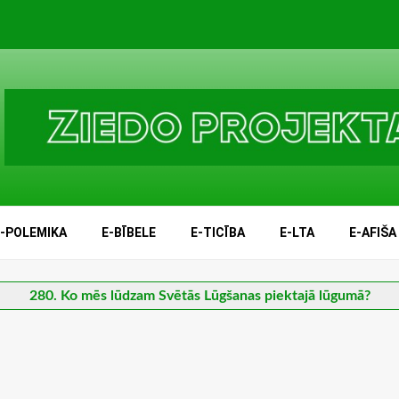
E-POLEMIKA
E-BĪBELE
E-TICĪBA
E-LTA
E-AFIŠA
280. Ko mēs lūdzam Svētās Lūgšanas piektajā lūgumā?