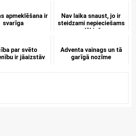
s apmeklēšana ir
Nav laika snaust, jo ir
svarīga
steidzami nepieciešams
glābiņš
ība par svēto
Adventa vainags un tā
enību ir jāaizstāv
garīgā nozīme