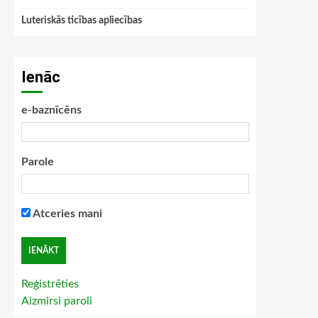
Luteriskās ticības apliecības
Ienāc
e-baznīcēns
Parole
Atceries mani
Reģistrēties
Aizmirsi paroli