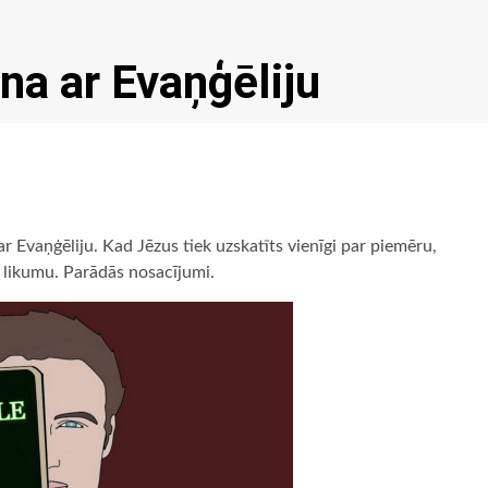
na ar Evaņģēliju
ar Evaņģēliju. Kad Jēzus tiek uzskatīts vienīgi par piemēru,
r likumu. Parādās nosacījumi.