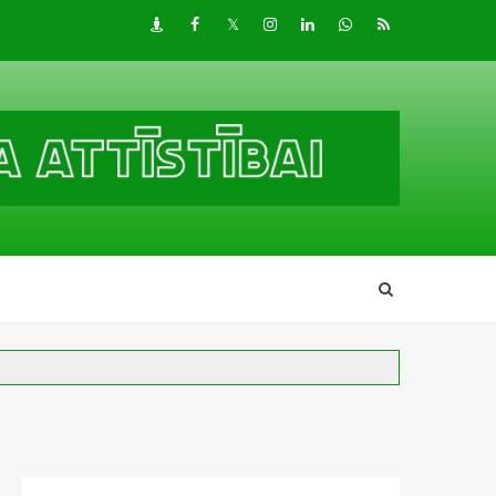
Draugiem
Facebook
Twitter
Instagram
LinkedIn
whatsapp
RSS