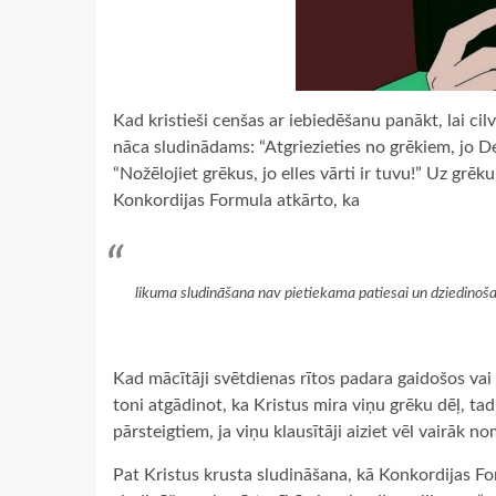
Kad kristieši cenšas ar iebiedēšanu panākt, lai cilv
nāca sludinādams: “Atgriezieties no grēkiem, jo De
“Nožēlojiet grēkus, jo elles vārti ir tuvu!” Uz grē
Konkordijas Formula atkārto, ka
likuma sludināšana nav pietiekama patiesai un dziedinošai 
Kad mācītāji svētdienas rītos padara gaidošos vai
toni atgādinot, ka Kristus mira viņu grēku dēļ, tad
pārsteigtiem, ja viņu klausītāji aiziet vēl vairāk n
Pat Kristus krusta sludināšana, kā Konkordijas F