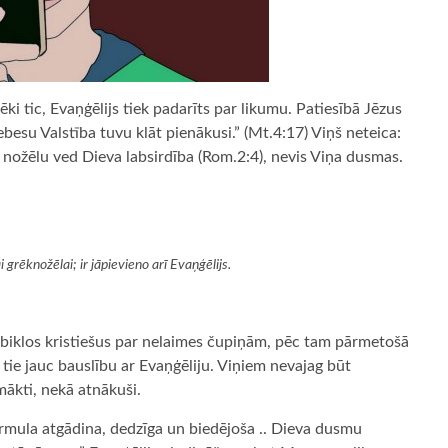
ēki tic, Evaņģēlijs tiek padarīts par likumu. Patiesībā Jēzus
besu Valstība tuvu klāt pienākusi.” (Mt.4:17) Viņš neteica:
ku nožēlu ved Dieva labsirdība (Rom.2:4), nevis Viņa dusmas.
grēknožēlai; ir jāpievieno arī Evaņģēlijs.
 biklos kristiešus par nelaimes čupiņām, pēc tam pārmetošā
 tie jauc bauslību ar Evaņģēliju. Viņiem nevajag būt
omākti, nekā atnākuši.
ormula atgādina, dedzīga un biedējoša .. Dieva dusmu