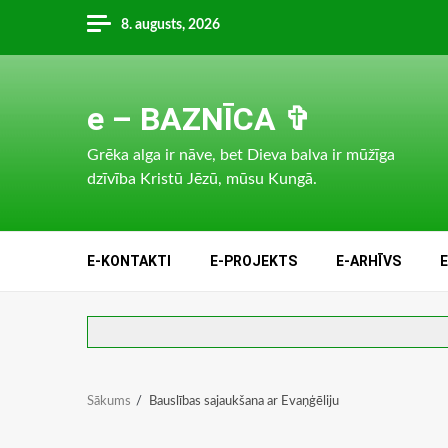
Skip
8. augusts, 2026
to
content
e – BAZNĪCA ✞
Grēka alga ir nāve, bet Dieva balva ir mūžīga
dzīvība Kristū Jēzū, mūsu Kungā.
E-KONTAKTI
E-PROJEKTS
E-ARHĪVS
Sākums
Bauslības sajaukšana ar Evaņģēliju