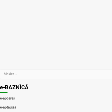
Meklēt:
e-BAZNĪCĀ
e-apceres
e-aptaujas