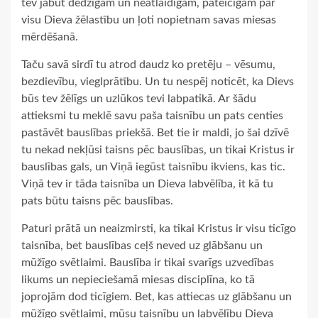
tev jābūt dedzīgam un neatlaidīgam, pateicīgam par
visu Dieva žēlastību un ļoti nopietnam savas miesas
mērdēšanā.
Taču savā sirdī tu atrod daudz ko pretēju – vēsumu,
bezdievību, vieglprātību. Un tu nespēj noticēt, ka Dievs
būs tev žēlīgs un uzlūkos tevi labpatikā. Ar šādu
attieksmi tu meklē savu paša taisnību un pats centies
pastāvēt bauslības priekšā. Bet tie ir maldi, jo šai dzīvē
tu nekad nekļūsi taisns pēc bauslības, un tikai Kristus ir
bauslības gals, un Viņā iegūst taisnību ikviens, kas tic.
Viņā tev ir tāda taisnība un Dieva labvēlība, it kā tu
pats būtu taisns pēc bauslības.
Paturi prātā un neaizmirsti, ka tikai Kristus ir visu ticīgo
taisnība, bet bauslības ceļš neved uz glābšanu un
mūžīgo svētlaimi. Bauslība ir tikai svarīgs uzvedības
likums un nepieciešamā miesas disciplīna, ko tā
joprojām dod ticīgiem. Bet, kas attiecas uz glābšanu un
mūžīgo svētlaimi, mūsu taisnību un labvēlību Dieva