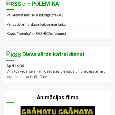
e – POLEMIKA
Vai kremēt mirušo ir kristīga prakse?
Par LELB arhibīskapa kalpošanas laiku
Kāpēc "nomira" e-BAZNĪCAs forums?
Dieva vārds katrai dienai
Ap.d.16:34
Viņš tos veda savā namā, sēdināja pie galda un priecājās ar visu
savu namu, ka ticēja Dievam.
Animācijas filma