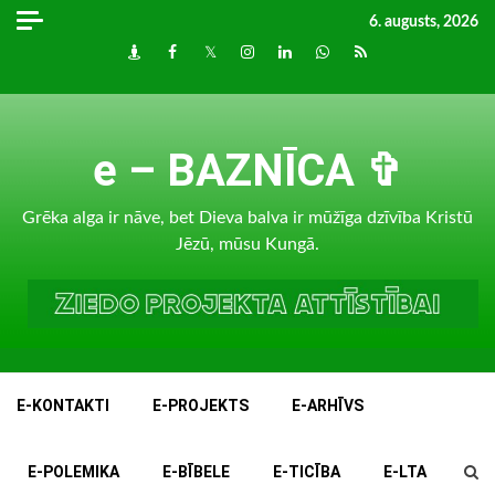
Skip
6. augusts, 2026
to
Draugiem
Facebook
Twitter
Instagram
LinkedIn
whatsapp
RSS
content
e – BAZNĪCA ✞
Grēka alga ir nāve, bet Dieva balva ir mūžīga dzīvība Kristū
Jēzū, mūsu Kungā.
E-KONTAKTI
E-PROJEKTS
E-ARHĪVS
E-POLEMIKA
E-BĪBELE
E-TICĪBA
E-LTA