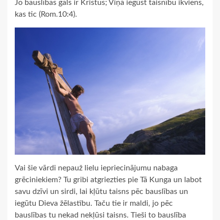
Jo bauslības gals ir Kristus; Viņā iegūst taisnību ikviens,
kas tic (Rom.10:4).
Vai šie vārdi nepauž lielu iepriecinājumu nabaga
grēciniekiem? Tu gribi atgriezties pie Tā Kunga un labot
savu dzīvi un sirdi, lai kļūtu taisns pēc bauslības un
iegūtu Dieva žēlastību. Taču tie ir maldi, jo pēc
bauslības tu nekad nekļūsi taisns. Tieši to bauslība