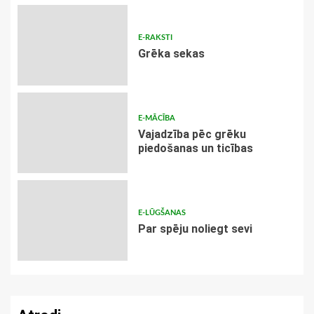
E-RAKSTI
Grēka sekas
E-MĀCĪBA
Vajadzība pēc grēku
piedošanas un ticības
E-LŪGŠANAS
Par spēju noliegt sevi