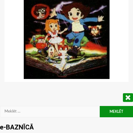
Meklēt:
e-BAZNĪCĀ