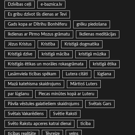
Dzīvības ceļš
e-baznica.lv
Es gribu dzīvot šīs dienas ar Tevi
Gads kopa ar Dītrihu Bonhēferu
grēku piedošana
Ikdienas ar Pirmo Mozus grāmatu
Ikdienas meditācijas
Jēzus Kristus
Kristība
Kristīgā dogmatika
Kristīgā dzīve
kristīgā mācība
kristīgā mūzika
Kristīgās ētikas un morāles rokasgrāmata
kristīgā ētika
Lasāmviela ticības spēkam
Lutera citāti
lūgšana
Mazā katehisma skaidrojums
Mārtiņš Luters
par lūgšanu
Piecas minūtes kopā ar Luteru
Pāvila vēstules galatiešiem skaidrojums
Svētais Gars
Svētais Vakarēdiens
Svētie Raksti
Svēto Rakstu apceres katrai dienai
ticība
ticības realitāte
Tēvreize
velns