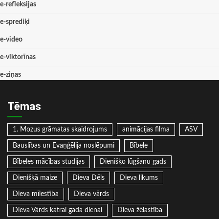
e-refleksijas
e-sprediķi
e-video
e-viktorīnas
e-ziņas
Tēmas
1. Mozus grāmatas skaidrojums
animācijas filma
ASV
Bauslības un Evaņģēlija noslēpumi
Bībele
Bībeles mācības studijas
Dienišķo lūgšanu gads
Dienišķā maize
Dieva Dēls
Dieva likums
Dieva mīlestība
Dieva vārds
Dieva Vārds katrai gada dienai
Dieva žēlastība