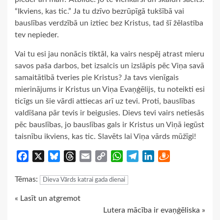
“Ikviens, kas tic.” Ja tu dzīvo bezrūpīgā tukšībā vai
bauslības verdzībā un iztiec bez Kristus, tad šī žēlastība
tev nepieder.
Vai tu esi jau nonācis tiktāl, ka vairs nespēj atrast mieru
savos paša darbos, bet izsalcis un izslāpis pēc Viņa savā
samaitātībā tveries pie Kristus? Ja tavs vienīgais
mierinājums ir Kristus un Viņa Evaņģēlijs, tu noteikti esi
ticīgs un šie vārdi attiecas arī uz tevi. Proti, bauslības
valdīšana pār tevis ir beigusies. Dievs tevi vairs netiesās
pēc bauslības, jo bauslības gals ir Kristus un Viņā iegūst
taisnību ikviens, kas tic. Slavēts lai Viņa vārds mūžīgi!
Facebook
X
Bluesky
Threads
Email
Copy
WhatsApp
Telegram
LinkedIn
Draugiem
Link
Tēmas:
Dieva Vārds katrai gada dienai
Continue
« Lasīt un atgremot
Lutera mācība ir evaņģēliska »