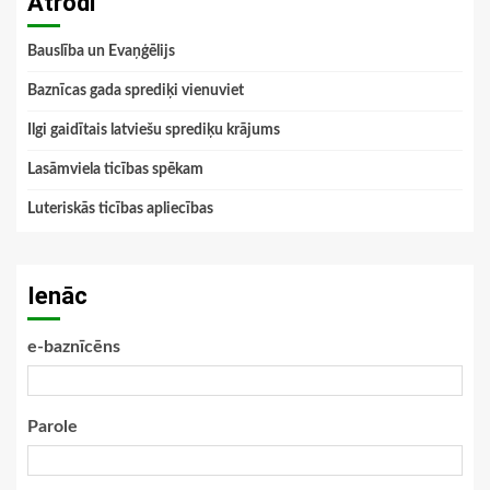
Atrodi
Bauslība un Evaņģēlijs
Baznīcas gada sprediķi vienuviet
Ilgi gaidītais latviešu sprediķu krājums
Lasāmviela ticības spēkam
Luteriskās ticības apliecības
Ienāc
e-baznīcēns
Parole