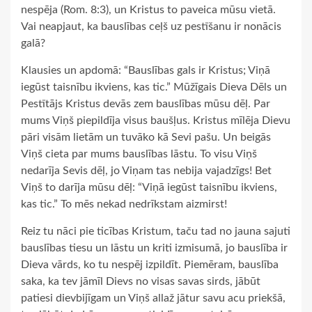
nespēja (Rom. 8:3), un Kristus to paveica mūsu vietā.
Vai neapjaut, ka bauslības ceļš uz pestīšanu ir nonācis
galā?
Klausies un apdomā: “Bauslības gals ir Kristus; Viņā
iegūst taisnību ikviens, kas tic.” Mūžīgais Dieva Dēls un
Pestītājs Kristus devās zem bauslības mūsu dēļ. Par
mums Viņš piepildīja visus baušļus. Kristus mīlēja Dievu
pāri visām lietām un tuvāko kā Sevi pašu. Un beigās
Viņš cieta par mums bauslības lāstu. To visu Viņš
nedarīja Sevis dēļ, jo Viņam tas nebija vajadzīgs! Bet
Viņš to darīja mūsu dēļ: “Viņā iegūst taisnību ikviens,
kas tic.” To mēs nekad nedrīkstam aizmirst!
Reiz tu nāci pie ticības Kristum, taču tad no jauna sajuti
bauslības tiesu un lāstu un kriti izmisumā, jo bauslība ir
Dieva vārds, ko tu nespēj izpildīt. Piemēram, bauslība
saka, ka tev jāmīl Dievs no visas savas sirds, jābūt
patiesi dievbijīgam un Viņš allaž jātur savu acu priekšā,