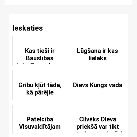
Reading
Ieskaties
Kas tieši ir
Lūgšana ir kas
Bauslības
lielāks
taisnība un kas -
Evaņģēlija
taisnība
Gribu kļūt tāda,
Dievs Kungs vada
kā pārējie
Pateicība
Cilvēks Dieva
Visuvaldītājam
priekšā var tikt
attaisnots vienīgi