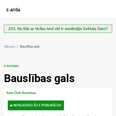
E-AFIŠA
215. Ko līdz ar ticību tevī vēl ir modinājis Svētais Gars?
Sākums
Bauslības gals
E-APCERES
Bauslības gals
Karls Olafs Rozeniuss
▶ NOKLAUSIES ŠO E-PUBLIKĀCIJU