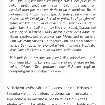
vidū. Taču tur, kur mana sirdsapziņa stāv Dieva priekšā, es
neko negribu zināt par darbiem. Liec mani mierā un
nestāsti man par maniem darbiem un nedarbiem! Tur es
neklausos ne Mozu, ne farizejus. Jo sirdsapziņā valda tikai
Kristus un Viņš vienīgais. Bet kā ar grēku, kas joprojām mīt
manī? Atbilde: tiesa, ka es arvien esmu grēcinieks un daru
aplamības! Bet tādēļ man nav jākrīt izmisumā, jābrauc ellē
vai jābēg no bauslības. Man arvien pieder viens darbs un
vienas tiesības, kas augstākas par Mozu, kad es satveru
Viņu, kas mani satvēris, un saņemu Viņu, kas mani saņēmis
un licis Sev azotē. Ar Evaņģēliju Viņš man devis līdzdalību
visos Savos īpašumos un aicina mani ticēt Viņam.
Tā ir māksla un prasme, kas piemīt tikai kristiešiem, un tā
atrodama tikai tur, kur sirdsapziņa ir Dieva priekšā un tajā
valda Kristus. Tas, protams, nav jāsludina rupjiem,
nesaprātīgiem un izlaidīgiem cilvēkiem.”
Visbeidzot ievēro vārdus: “Ikviens, kas tic.” Kristus ir
taisnība vienīgi ticīgajiem. Tu domā: tas ir neizsakāmi
iepriecinoši un mierinoši, bet kā lai es zinu, ka tas
pieder arī man? Atbilde: jo te vienkārši un skaidri sacīts: