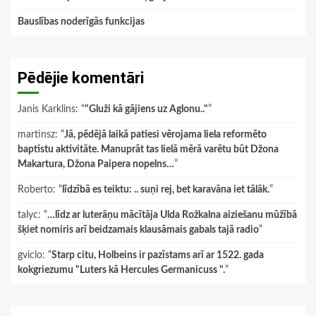
Bauslības noderīgās funkcijas
Pēdējie komentāri
Janis Karklins
: “
"Gluži kā gājiens uz Aglonu.."
”
martinsz
: “
Jā, pēdējā laikā patiesi vērojama liela reformēto
baptistu aktivitāte. Manuprāt tas lielā mērā varētu būt Džona
Makartura, Džona Paipera nopelns…
”
Roberto
: “
līdzībā es teiktu: .. suņi rej, bet karavāna iet tālāk.
”
talyc
: “
…līdz ar luterāņu mācītāja Ulda Rožkalna aiziešanu mūžībā
šķiet nomiris arī beidzamais klausāmais gabals tajā radio
”
gviclo
: “
Starp citu, Holbeins ir pazīstams arī ar 1522. gada
kokgriezumu "Luters kā Hercules Germanicuss ".
”