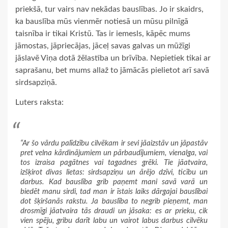
priekšā, tur vairs nav nekādas bauslības. Jo ir skaidrs,
ka bauslība mūs vienmēr notiesā un mūsu pilnīgā
taisnība ir tikai Kristū. Tas ir iemesls, kāpēc mums
jāmostas, jāpriecājas, jāceļ savas galvas un mūžīgi
jāslavē Viņa dotā žēlastība un brīvība. Nepietiek tikai ar
saprašanu, bet mums allaž to jāmācās pielietot arī savā
sirdsapziņā.
Luters raksta:
“Ar šo vārdu palīdzību cilvēkam ir sevi jāaizstāv un jāpastāv
pret velna kārdinājumiem un pārbaudījumiem, vienalga, vai
tos izraisa pagātnes vai tagadnes grēki. Tie jāatvaira,
izšķirot divas lietas: sirdsapziņu un ārējo dzīvi, ticību un
darbus. Kad bauslība grib paņemt mani savā varā un
biedēt manu sirdi, tad man ir īstais laiks dārgajai bauslībai
dot šķiršanās rakstu. Ja bauslība to negrib pieņemt, man
drosmīgi jāatvaira tās draudi un jāsaka: es ar prieku, cik
vien spēju, gribu darīt labu un vairot labus darbus cilvēku