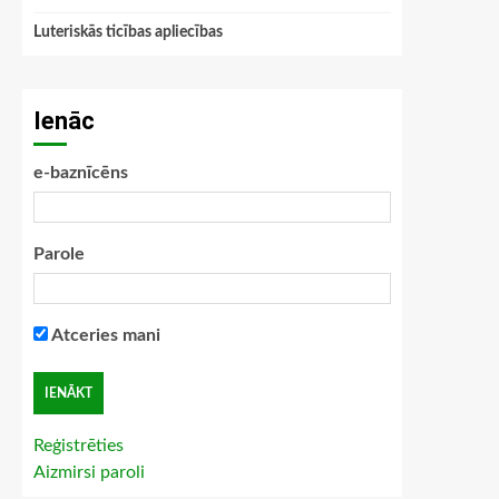
Luteriskās ticības apliecības
Ienāc
e-baznīcēns
Parole
Atceries mani
Reģistrēties
Aizmirsi paroli