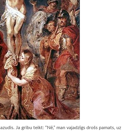
pazudis. Ja gribu teikt: “Nē,” man vajadzīgs drošs pamats, uz