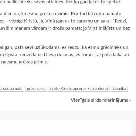
n palikt pie šīs savas atbildes. Bet kā gan lai es to spētu?
i apliecina, ka esmu grēkos dzimis. Kur tad lai rodu pamatu
et – vienīgi Kristū, jā, Viņā gan es to saņemu un saku: “Redzi,
i, un šim manam vārdam ir drošs pamats; jo Viņš ir šķīsts un bez
 lai gan, pats sevi uzlūkodams, es redzu, ka esmu grēcinieks un
kā šķīsta; redzēdams Dieva dusmas, es tomēr tai pašā laikā arī
rs neesmu grēkos grimis.
ugiem
drošs pamats
grēcinieks
Svēto Rakstu apceres katrai dienai
taisnība
Vienīgais sirds mierinājums »