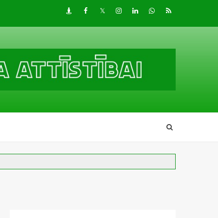
Draugiem
Facebook
Twitter
Instagram
LinkedIn
whatsapp
RSS