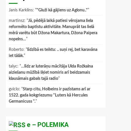
Janis Karklins
: “
"Gluži kā gājiens uz Aglonu.."
”
martinsz
: “
Jā, pēdējā laikā patiesi vērojama liela
reformēto baptistu aktivitāte. Manuprāt tas lielā
mērā varētu būt Džona Makartura, Džona Paipera
nopelns…
”
Roberto
: “
līdzībā es teiktu: .. suņi rej, bet karavāna
iet tālāk.
”
talyc
: “
…līdz ar luterāņu mācītāja Ulda Rožkalna
aiziešanu mūžībā šķiet nomiris arī beidzamais
klausāmais gabals tajā radio
”
gviclo
: “
Starp citu, Holbeins ir pazīstams arī ar
1522. gada kokgriezumu "Luters kā Hercules
Germanicuss ".
”
e – POLEMIKA