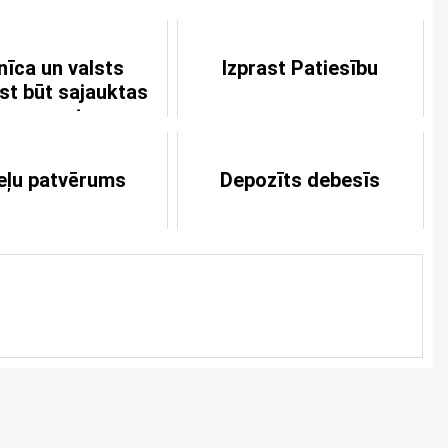
nīca un valsts
Izprast Patiesību
st būt sajauktas
iena ar otru
eļu patvērums
Depozīts debesīs