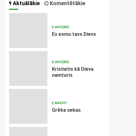
Aktuālākie
Komentētākie
E-APCERES
Es esmu tavs Dievs
E-APCERES
Kristietis kā Dieva
namturis
E-RAKSTI
Grēka sekas