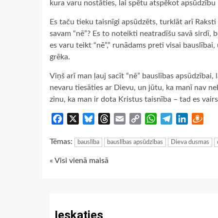
kura varu nostāties, lai spētu atspēkot apsūdzību u
Es taču tieku taisnīgi apsūdzēts, turklāt arī Rakst
savam “nē”? Es to noteikti neatradīšu savā sirdī, b
es varu teikt “nē”,” runādams pretī visai bauslība
grēka.
Viņš arī man ļauj sacīt “nē” bauslības apsūdzībai,
nevaru tiesāties ar Dievu, un jūtu, ka manī nav ne
zinu, ka man ir dota Kristus taisnība – tad es vai
Facebook
X
Bluesky
Threads
Email
Copy
WhatsApp
Telegram
LinkedIn
Dra
Link
Tēmas:
bauslība
bauslības apsūdzības
Dieva dusmas
Continue
« Visi vienā maisā
Reading
Ieskaties