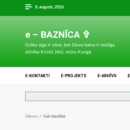
Skip
8. augusts, 2026
to
content
e – BAZNĪCA ✞
Grēka alga ir nāve, bet Dieva balva ir mūžīga
dzīvība Kristū Jēzū, mūsu Kungā.
E-KONTAKTI
E-PROJEKTS
E-ARHĪVS
Sākums
Gals bauslībai