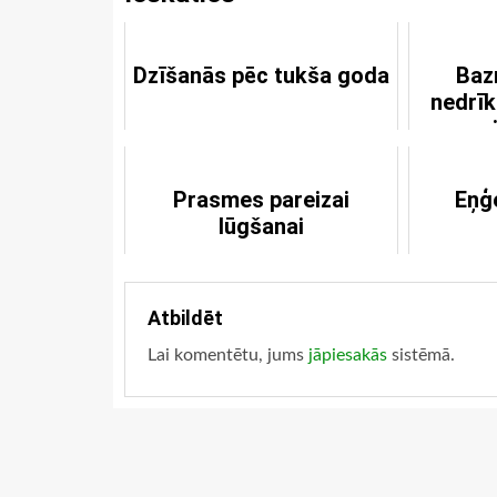
Dzīšanās pēc tukša goda
Baz
nedrīk
v
Prasmes pareizai
Eņģ
lūgšanai
Atbildēt
Lai komentētu, jums
jāpiesakās
sistēmā.