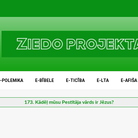
E-POLEMIKA
E-BĪBELE
E-TICĪBA
E-LTA
E-AFIŠA
173. Kādēļ mūsu Pestītāja vārds ir Jēzus?