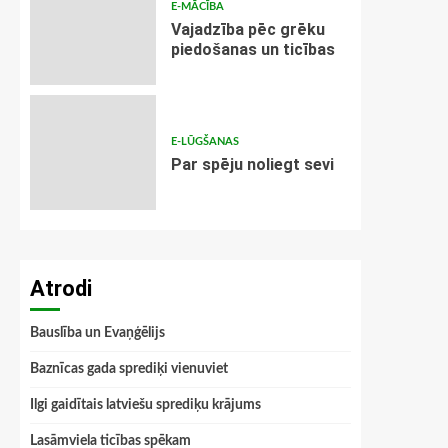
E-MĀCĪBA
Vajadzība pēc grēku
piedošanas un ticības
E-LŪGŠANAS
Par spēju noliegt sevi
Atrodi
Bauslība un Evaņģēlijs
Baznīcas gada sprediķi vienuviet
Ilgi gaidītais latviešu sprediķu krājums
Lasāmviela ticības spēkam