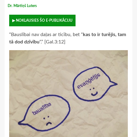
Dr. Mārtiņš Luters
▶ NOKLAUSIES ŠO E-PUBLIKĀCIJU
“Bauslībai nav daļas ar ticību, bet “
kas to ir turējis, tam
tā dod dzīvību
“.” [Gal.3:12]