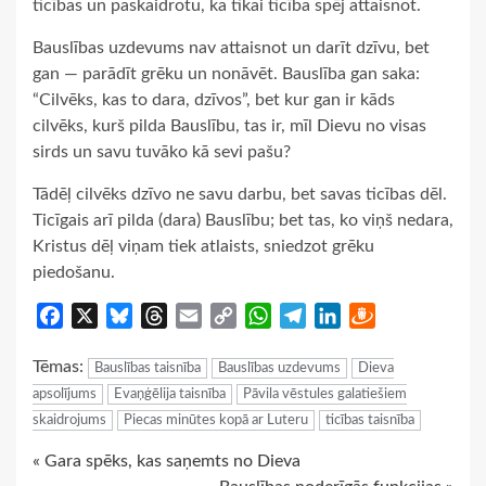
ticības un paskaidrotu, ka tikai ticība spēj attaisnot.
Bauslības uzdevums nav attaisnot un darīt dzīvu, bet
gan — parādīt grēku un nonāvēt. Bauslība gan saka:
“Cilvēks, kas to dara, dzīvos”, bet kur gan ir kāds
cilvēks, kurš pilda Bauslību, tas ir, mīl Dievu no visas
sirds un savu tuvāko kā sevi pašu?
Tādēļ cilvēks dzīvo ne savu darbu, bet savas ticības dēl.
Ticīgais arī pilda (dara) Bauslību; bet tas, ko viņš nedara,
Kristus dēļ viņam tiek atlaists, sniedzot grēku
piedošanu.
Facebook
X
Bluesky
Threads
Email
Copy
WhatsApp
Telegram
LinkedIn
Draugiem
Link
Tēmas:
Bauslības taisnība
Bauslības uzdevums
Dieva
apsolījums
Evaņģēlija taisnība
Pāvila vēstules galatiešiem
skaidrojums
Piecas minūtes kopā ar Luteru
ticības taisnība
Continue
« Gara spēks, kas saņemts no Dieva