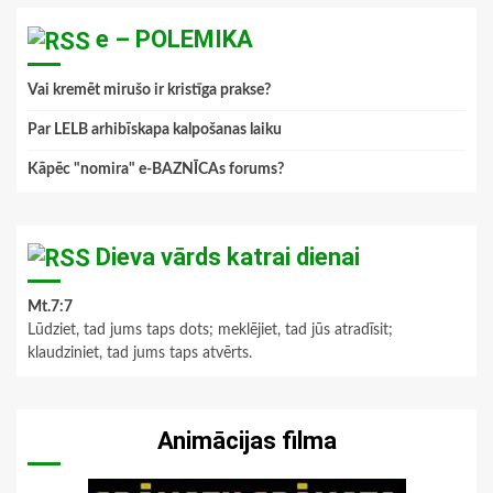
e – POLEMIKA
Vai kremēt mirušo ir kristīga prakse?
Par LELB arhibīskapa kalpošanas laiku
Kāpēc "nomira" e-BAZNĪCAs forums?
Dieva vārds katrai dienai
Mt.7:7
Lūdziet, tad jums taps dots; meklējiet, tad jūs atradīsit;
klaudziniet, tad jums taps atvērts.
Animācijas filma