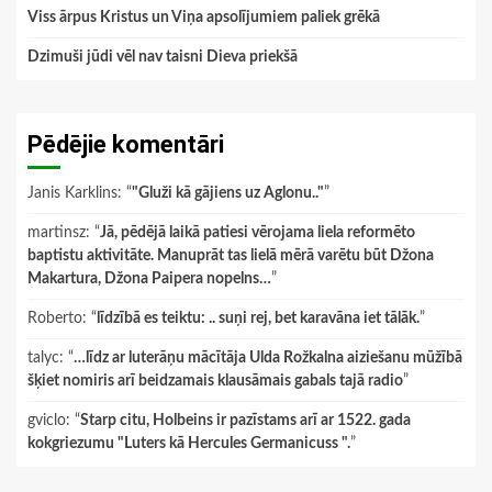
Viss ārpus Kristus un Viņa apsolījumiem paliek grēkā
Dzimuši jūdi vēl nav taisni Dieva priekšā
Pēdējie komentāri
Janis Karklins
: “
"Gluži kā gājiens uz Aglonu.."
”
martinsz
: “
Jā, pēdējā laikā patiesi vērojama liela reformēto
baptistu aktivitāte. Manuprāt tas lielā mērā varētu būt Džona
Makartura, Džona Paipera nopelns…
”
Roberto
: “
līdzībā es teiktu: .. suņi rej, bet karavāna iet tālāk.
”
talyc
: “
…līdz ar luterāņu mācītāja Ulda Rožkalna aiziešanu mūžībā
šķiet nomiris arī beidzamais klausāmais gabals tajā radio
”
gviclo
: “
Starp citu, Holbeins ir pazīstams arī ar 1522. gada
kokgriezumu "Luters kā Hercules Germanicuss ".
”