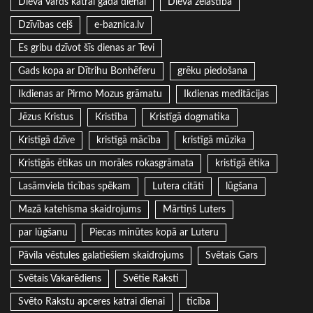
Dieva Vārds katrai gada dienai
Dieva žēlastība
Dzīvības ceļš
e-baznica.lv
Es gribu dzīvot šīs dienas ar Tevi
Gads kopa ar Dītrihu Bonhēferu
grēku piedošana
Ikdienas ar Pirmo Mozus grāmatu
Ikdienas meditācijas
Jēzus Kristus
Kristība
Kristīgā dogmatika
Kristīgā dzīve
kristīgā mācība
kristīgā mūzika
Kristīgās ētikas un morāles rokasgrāmata
kristīgā ētika
Lasāmviela ticības spēkam
Lutera citāti
lūgšana
Mazā katehisma skaidrojums
Mārtiņš Luters
par lūgšanu
Piecas minūtes kopā ar Luteru
Pāvila vēstules galatiešiem skaidrojums
Svētais Gars
Svētais Vakarēdiens
Svētie Raksti
Svēto Rakstu apceres katrai dienai
ticība