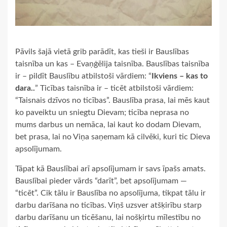
Pāvils šajā vietā grib parādīt, kas tieši ir Bauslības
taisnība un kas – Evaņģēlija taisnība. Bauslības taisnība
ir – pildīt Bauslību atbilstoši vārdiem: “
Ikviens – kas to
dara..
” Ticības taisnība ir – ticēt atbilstoši vārdiem:
“Taisnais dzīvos no ticības”. Bauslība prasa, lai mēs kaut
ko paveiktu un sniegtu Dievam; ticība neprasa no
mums darbus un nemāca, lai kaut ko dodam Dievam,
bet prasa, lai no Viņa saņemam kā cilvēki, kuri tic Dieva
apsolījumam.
Tāpat kā Bauslībai arī apsolījumam ir savs īpašs amats.
Bauslībai pieder vārds “darīt”, bet apsolījumam —
“ticēt”. Cik tālu ir Bauslība no apsolījuma, tikpat tālu ir
darbu darīšana no ticības. Viņš uzsver atšķirību starp
darbu darīšanu un ticēšanu, lai nošķirtu mīlestību no