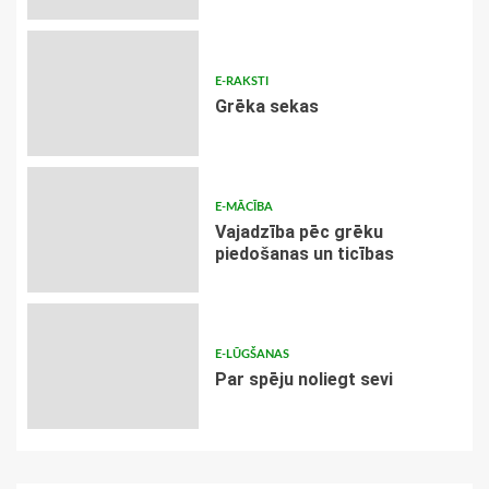
E-RAKSTI
Grēka sekas
E-MĀCĪBA
Vajadzība pēc grēku
piedošanas un ticības
E-LŪGŠANAS
Par spēju noliegt sevi