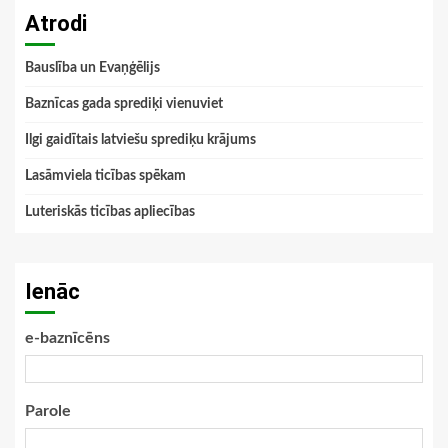
Atrodi
Bauslība un Evaņģēlijs
Baznīcas gada sprediķi vienuviet
Ilgi gaidītais latviešu sprediķu krājums
Lasāmviela ticības spēkam
Luteriskās ticības apliecības
Ienāc
e-baznīcēns
Parole