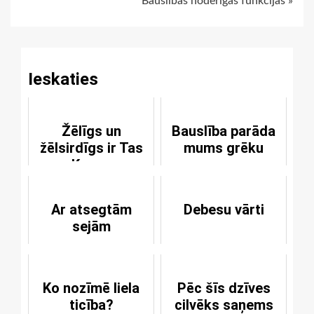
Bauslības noderīgās funkcijas »
Reading
Ieskaties
Žēlīgs un
Bauslība parāda
žēlsirdīgs ir Tas
mums grēku
Kungs
Ar atsegtām
Debesu vārti
sejām
Ko nozīmē liela
Pēc šīs dzīves
ticība?
cilvēks saņems