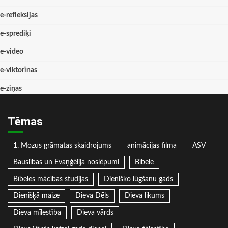
e-refleksijas
e-sprediķi
e-video
e-viktorīnas
e-ziņas
Tēmas
1. Mozus grāmatas skaidrojums
animācijas filma
ASV
Bauslības un Evaņģēlija noslēpumi
Bībele
Bībeles mācības studijas
Dienišķo lūgšanu gads
Dienišķā maize
Dieva Dēls
Dieva likums
Dieva mīlestība
Dieva vārds