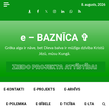
Skip
8. augusts, 2026
to
Draugiem
Facebook
Twitter
Instagram
LinkedIn
whatsapp
RSS
content
e – BAZNĪCA ✞
Grēka alga ir nāve, bet Dieva balva ir mūžīga dzīvība Kristū
Jēzū, mūsu Kungā.
E-KONTAKTI
E-PROJEKTS
E-ARHĪVS
E-POLEMIKA
E-BĪBELE
E-TICĪBA
E-LTA