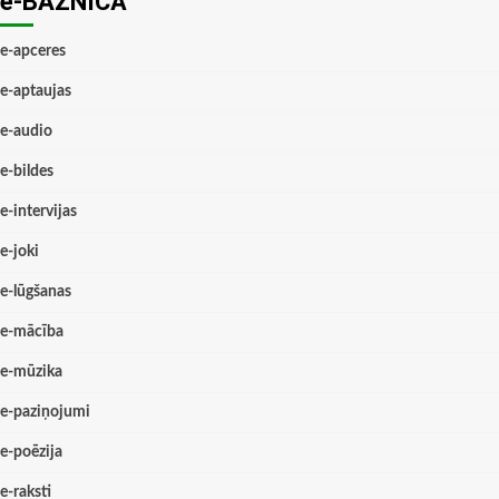
e-BAZNĪCĀ
e-apceres
e-aptaujas
e-audio
e-bildes
e-intervijas
e-joki
e-lūgšanas
e-mācība
e-mūzika
e-paziņojumi
e-poēzija
e-raksti