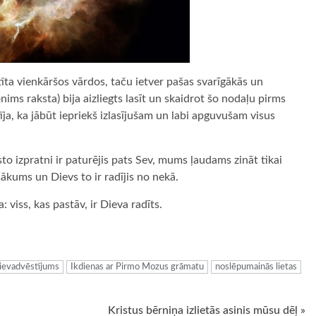
īta vienkāršos vārdos, taču ietver pašas svarīgākās un
ims raksta) bija aizliegts lasīt un skaidrot šo nodaļu pirms
ja, ka jābūt iepriekš izlasījušam un labi apguvušam visus
to izpratni ir paturējis pats Sev, mums ļaudams zināt tikai
esākums un Dievs to ir radījis no nekā.
viss, kas pastāv, ir Dieva radīts.
ugiem
ievadvēstījums
Ikdienas ar Pirmo Mozus grāmatu
noslēpumainās lietas
Kristus bērniņa izlietās asinis mūsu dēļ »