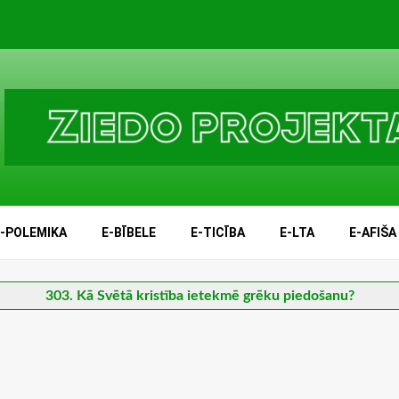
E-POLEMIKA
E-BĪBELE
E-TICĪBA
E-LTA
E-AFIŠA
303. Kā Svētā kristība ietekmē grēku piedošanu?