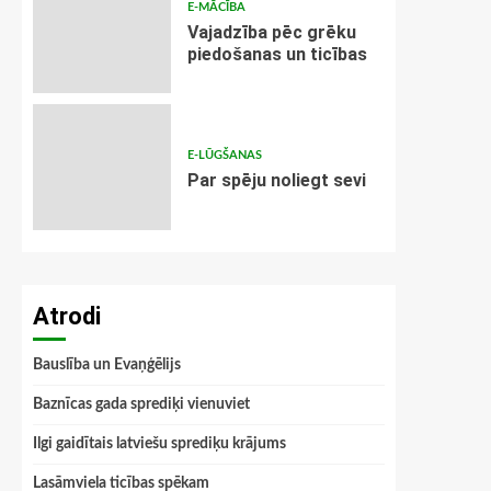
E-MĀCĪBA
Vajadzība pēc grēku
piedošanas un ticības
E-LŪGŠANAS
Par spēju noliegt sevi
Atrodi
Bauslība un Evaņģēlijs
Baznīcas gada sprediķi vienuviet
Ilgi gaidītais latviešu sprediķu krājums
Lasāmviela ticības spēkam