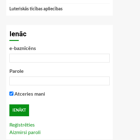
Luteriskās ticības apliecības
Ienāc
e-baznīcēns
Parole
Atceries mani
Reģistrēties
Aizmirsi paroli