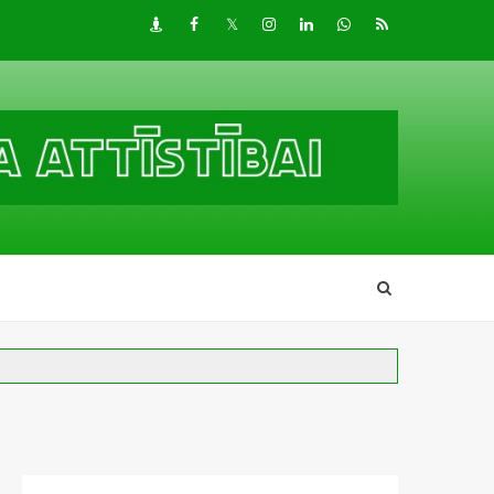
Draugiem
Facebook
Twitter
Instagram
LinkedIn
whatsapp
RSS