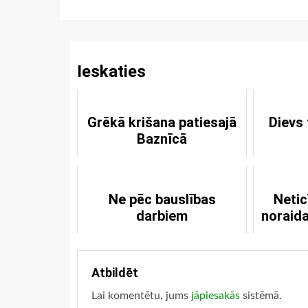
Reading
Ieskaties
Grēkā krišana patiesajā
Dievs 
Baznīcā
Ne pēc bauslības
Netic
darbiem
noraida
Atbildēt
Lai komentētu, jums
jāpiesakās
sistēmā.