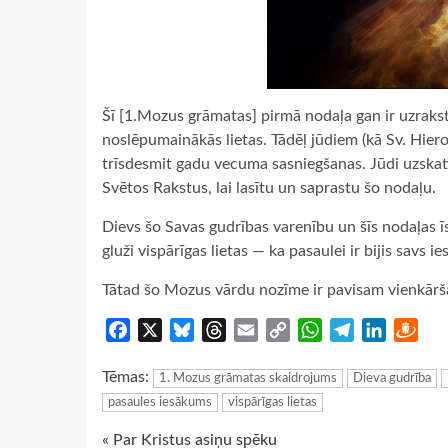
Šī [1.Mozus grāmatas] pirmā nodaļa gan ir uzrakst
noslēpumainākās lietas. Tādēļ jūdiem (kā Sv. Hieron
trīsdesmit gadu vecuma sasniegšanas. Jūdi uzskatī
Svētos Rakstus, lai lasītu un saprastu šo nodaļu.
Dievs šo Savas gudrības varenību un šīs nodaļas īs
gluži vispārīgas lietas — ka pasaulei ir bijis savs i
Tātad šo Mozus vārdu nozīme ir pavisam vienkārša: 
Facebook
X
Bluesky
Threads
Email
Copy
WhatsApp
Telegram
LinkedIn
Dra
Link
Tēmas:
1. Mozus grāmatas skaidrojums
Dieva gudrība
pasaules iesākums
vispārīgas lietas
Continue
« Par Kristus asiņu spēku