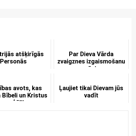
trijās atšķirīgās
Par Dieva Vārda
Personās
zvaigznes izgaismošanu
pagāniem
ības avots, kas
Ļaujiet tikai Dievam jūs
 Bībeli un Kristus
vadīt
evaņģēliju