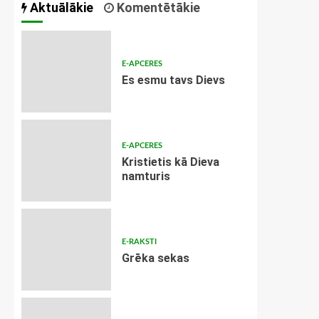
Aktuālākie
Komentētākie
E-APCERES
Es esmu tavs Dievs
E-APCERES
Kristietis kā Dieva
namturis
E-RAKSTI
Grēka sekas