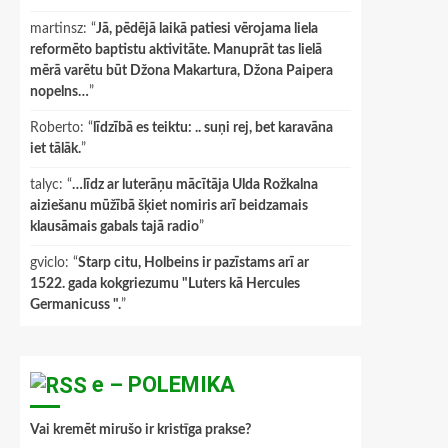
martinsz
: “
Jā, pēdējā laikā patiesi vērojama liela
reformēto baptistu aktivitāte. Manuprāt tas lielā
mērā varētu būt Džona Makartura, Džona Paipera
nopelns…
”
Roberto
: “
līdzībā es teiktu: .. suņi rej, bet karavāna
iet tālāk.
”
talyc
: “
…līdz ar luterāņu mācītāja Ulda Rožkalna
aiziešanu mūžībā šķiet nomiris arī beidzamais
klausāmais gabals tajā radio
”
gviclo
: “
Starp citu, Holbeins ir pazīstams arī ar
1522. gada kokgriezumu "Luters kā Hercules
Germanicuss ".
”
e – POLEMIKA
Vai kremēt mirušo ir kristīga prakse?