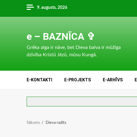
Skip
9. augusts, 2026
to
content
e – BAZNĪCA ✞
Grēka alga ir nāve, bet Dieva balva ir mūžīga
dzīvība Kristū Jēzū, mūsu Kungā.
E-KONTAKTI
E-PROJEKTS
E-ARHĪVS
Sākums
Dieva radīts