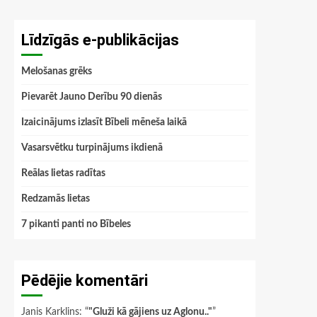
Līdzīgās e-publikācijas
Melošanas grēks
Pievarēt Jauno Derību 90 dienās
Izaicinājums izlasīt Bībeli mēneša laikā
Vasarsvētku turpinājums ikdienā
Reālas lietas radītas
Redzamās lietas
7 pikanti panti no Bībeles
Pēdējie komentāri
Janis Karklins
: “
"Gluži kā gājiens uz Aglonu.."
”