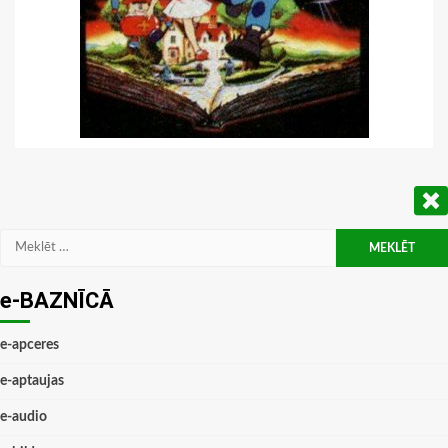
Meklēt:
e-BAZNĪCĀ
e-apceres
e-aptaujas
e-audio