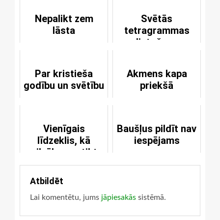
Nepalikt zem
Svētās
lāsta
tetragrammas
lietošana
Par kristieša
Akmens kapa
godību un svētību
priekšā
Vienīgais
Baušļus pildīt nav
līdzeklis, kā
iespējams
cilvēks var tikt
izglābts
Atbildēt
Lai komentētu, jums
jāpiesakās
sistēmā.