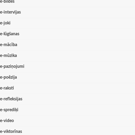
e-bildes
e-intervijas
e-joki
e-lūgšanas
e-mācība
e-mūzika
e-paziņojumi
e-poēzija
e-raksti
e-refleksijas
e-sprediķi
e-video
e-viktorīnas