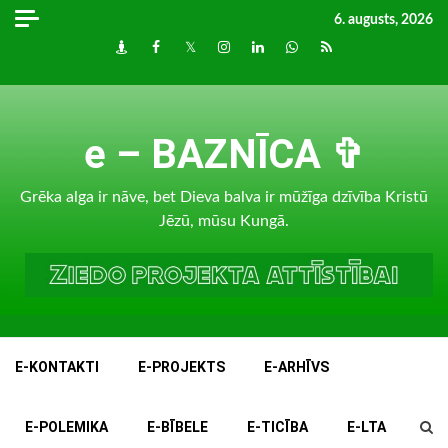
Skip
6. augusts, 2026
to
Draugiem
Facebook
Twitter
Instagram
LinkedIn
whatsapp
RSS
content
e – BAZNĪCA ✞
Grēka alga ir nāve, bet Dieva balva ir mūžīga dzīvība Kristū
Jēzū, mūsu Kungā.
E-KONTAKTI
E-PROJEKTS
E-ARHĪVS
E-POLEMIKA
E-BĪBELE
E-TICĪBA
E-LTA