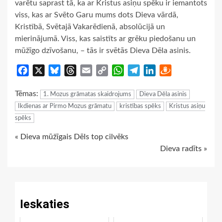
varētu saprast tā, ka ar Kristus asiņu spēku ir iemantots
viss, kas ar Svēto Garu mums dots Dieva vārdā,
Kristībā, Svētajā Vakarēdienā, absolūcijā un
mierinājumā. Viss, kas saistīts ar grēku piedošanu un
mūžīgo dzīvošanu, – tās ir svētās Dieva Dēla asinis.
Facebook
X
Bluesky
Threads
Email
Copy
WhatsApp
Telegram
LinkedIn
Draugiem
Link
Tēmas:
1. Mozus grāmatas skaidrojums
Dieva Dēla asinis
Ikdienas ar Pirmo Mozus grāmatu
kristības spēks
Kristus asiņu
spēks
Continue
« Dieva mūžīgais Dēls top cilvēks
Dieva radīts »
Reading
Ieskaties