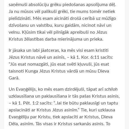
saņēmuši absolūciju grēku piedošanas apsolījuma dēļ.
Ja nu mūsos vēl palikuši grēki, tie mums tomēr netiek
pielīdzināti. Mēs esam aicināti drošā cerībā uz mūžīgo
dzīvošanu un valstību, kuru gaidām, nicinot nāvi un
velnu. Kļūsim tikai vēl pilnīgāk apreibuši no Jēzus
Kristus žēlastības darba mierinājuma un prieka.
Ir jāsaka un labi jāatceras, ka mēs visi esam kristīti
Jēzus Kristus nāvē un asinīs, – kā 1. Kor. 6:11 sacīts:
“Jūs esat nomazgāti, jūs esat svēti kļuvuši, jūs esat
taisnoti Kunga Jēzus Kristus vārdā un mūsu Dieva
Garā.
Un Evaņģēlijs, ko mēs esam dzirdējuši, tāpat arī
schiloh
uzklausīšana un paklausīšana ir tās pašas Kristus asinis,
– kā 1. Pēt. 1:2 sacīts: “..lai tie būtu paklausīgi un taptu
apslacināti ar Kristus Jēzus asinīm.” Tie, kuri uzklausa
Evaņģēliju par Kristu, tiek apslacīti ar Kristus, Dieva
Dēla, asinīm. Tās visas ir Kristus sarkanās asinis. To