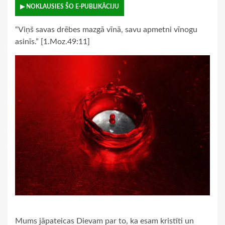
▶ NOKLAUSIES ŠO E-PUBLIKĀCIJU
“Viņš savas drēbes mazgā vīnā, savu apmetni vīnogu
asinīs.” [1.Moz.49:11]
Mums jāpateicas Dievam par to, ka esam kristīti un