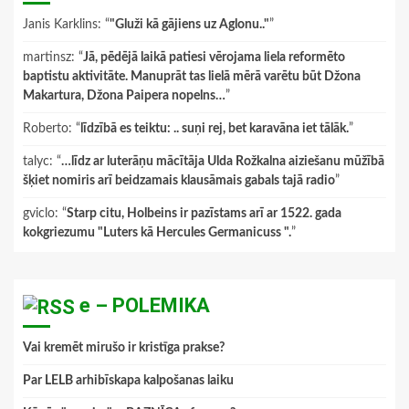
Janis Karklins
: “
"Gluži kā gājiens uz Aglonu.."
”
martinsz
: “
Jā, pēdējā laikā patiesi vērojama liela reformēto
baptistu aktivitāte. Manuprāt tas lielā mērā varētu būt Džona
Makartura, Džona Paipera nopelns…
”
Roberto
: “
līdzībā es teiktu: .. suņi rej, bet karavāna iet tālāk.
”
talyc
: “
…līdz ar luterāņu mācītāja Ulda Rožkalna aiziešanu mūžībā
šķiet nomiris arī beidzamais klausāmais gabals tajā radio
”
gviclo
: “
Starp citu, Holbeins ir pazīstams arī ar 1522. gada
kokgriezumu "Luters kā Hercules Germanicuss ".
”
e – POLEMIKA
Vai kremēt mirušo ir kristīga prakse?
Par LELB arhibīskapa kalpošanas laiku