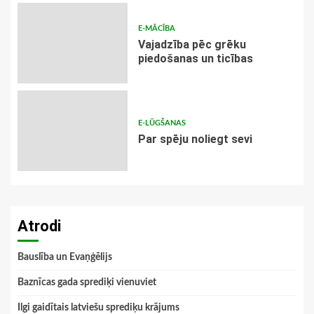
E-MĀCĪBA
Vajadzība pēc grēku
piedošanas un ticības
E-LŪGŠANAS
Par spēju noliegt sevi
Atrodi
Bauslība un Evaņģēlijs
Baznīcas gada sprediķi vienuviet
Ilgi gaidītais latviešu sprediķu krājums