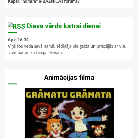
Kāpēc "nomira" e-BAZNĪCAs forums?
Dieva vārds katrai dienai
Ap.d.16:34
Viņš tos veda savā namā, sēdināja pie galda un priecājās ar visu
savu namu, ka ticēja Dievam.
Animācijas filma