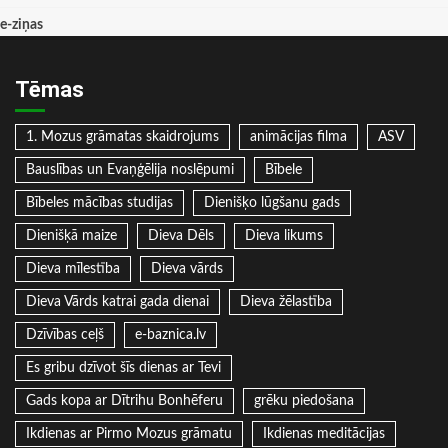
e-ziņas
Tēmas
1. Mozus grāmatas skaidrojums
animācijas filma
ASV
Bauslības un Evaņģēlija noslēpumi
Bībele
Bībeles mācības studijas
Dienišķo lūgšanu gads
Dienišķā maize
Dieva Dēls
Dieva likums
Dieva mīlestība
Dieva vārds
Dieva Vārds katrai gada dienai
Dieva žēlastība
Dzīvības ceļš
e-baznica.lv
Es gribu dzīvot šīs dienas ar Tevi
Gads kopa ar Dītrihu Bonhēferu
grēku piedošana
Ikdienas ar Pirmo Mozus grāmatu
Ikdienas meditācijas