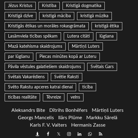
Jēzus Kristus
Kristība
Kristīgā dogmatika
Kristīgā dzīve
kristīgā mācība
kristīgā mūzika
Kristīgās ētikas un morāles rokasgrāmata
kristīgā ētika
Lasāmviela ticības spēkam
Lutera citāti
lūgšana
Mazā katehisma skaidrojums
Mārtiņš Luters
par lūgšanu
Piecas minūtes kopā ar Luteru
Pāvila vēstules galatiešiem skaidrojums
Svētais Gars
Svētais Vakarēdiens
Svētie Raksti
Svēto Rakstu apceres katrai dienai
ticība
ticības realitāte
Tēvreize
velns
Aleksandrs Bite
Dītrihs Bonhēfers
Mārtiņš Luters
Georgs Mancelis
Ilārs Plūme
Markku Särelä
Karls F. V. Valters
Hermanis Zasse
Draugiem
Facebook
Twitter
Instagram
LinkedIn
whatsapp
RSS