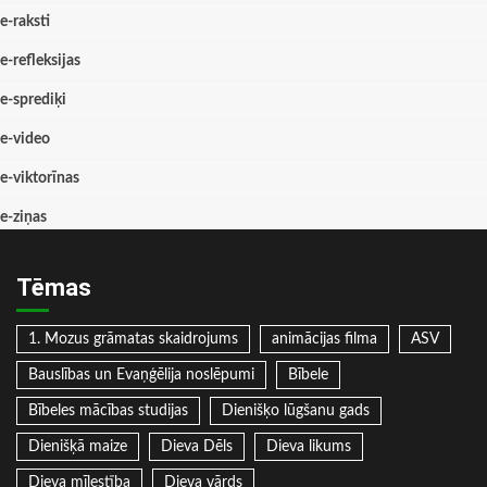
e-raksti
e-refleksijas
e-sprediķi
e-video
e-viktorīnas
e-ziņas
Tēmas
1. Mozus grāmatas skaidrojums
animācijas filma
ASV
Bauslības un Evaņģēlija noslēpumi
Bībele
Bībeles mācības studijas
Dienišķo lūgšanu gads
Dienišķā maize
Dieva Dēls
Dieva likums
Dieva mīlestība
Dieva vārds