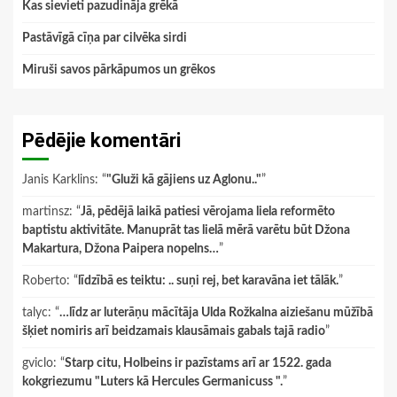
Kas sievieti pazudināja grēkā
Pastāvīgā cīņa par cilvēka sirdi
Miruši savos pārkāpumos un grēkos
Pēdējie komentāri
Janis Karklins
: “
"Gluži kā gājiens uz Aglonu.."
”
martinsz
: “
Jā, pēdējā laikā patiesi vērojama liela reformēto
baptistu aktivitāte. Manuprāt tas lielā mērā varētu būt Džona
Makartura, Džona Paipera nopelns…
”
Roberto
: “
līdzībā es teiktu: .. suņi rej, bet karavāna iet tālāk.
”
talyc
: “
…līdz ar luterāņu mācītāja Ulda Rožkalna aiziešanu mūžībā
šķiet nomiris arī beidzamais klausāmais gabals tajā radio
”
gviclo
: “
Starp citu, Holbeins ir pazīstams arī ar 1522. gada
kokgriezumu "Luters kā Hercules Germanicuss ".
”