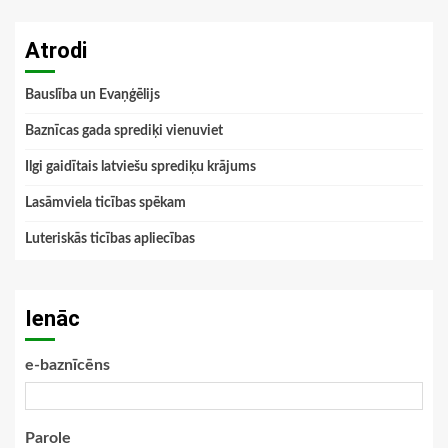
Atrodi
Bauslība un Evaņģēlijs
Baznīcas gada sprediķi vienuviet
Ilgi gaidītais latviešu sprediķu krājums
Lasāmviela ticības spēkam
Luteriskās ticības apliecības
Ienāc
e-baznīcēns
Parole