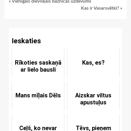
Continue
« Vienīgais dievišķais baznīcas uzdevums
Kas ir Vasarsvētki? »
Reading
Ieskaties
Rīkoties saskaņā
Kas, es?
ar lielo bausli
Mans mīļais Dēls
Aizskar viltus
apustuļus
Ceļš, ko nevar
Tēvs, pieņem