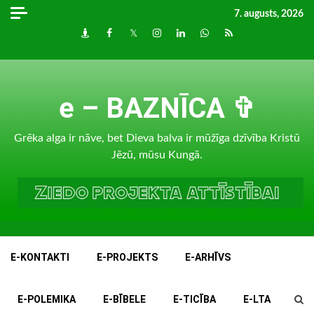
Skip
7. augusts, 2026
to
Draugiem
Facebook
Twitter
Instagram
LinkedIn
whatsapp
RSS
content
e – BAZNĪCA ✞
Grēka alga ir nāve, bet Dieva balva ir mūžīga dzīvība Kristū
Jēzū, mūsu Kungā.
E-KONTAKTI
E-PROJEKTS
E-ARHĪVS
E-POLEMIKA
E-BĪBELE
E-TICĪBA
E-LTA