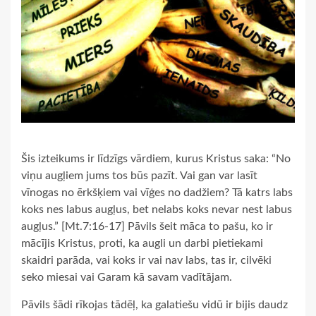
Šis izteikums ir līdzīgs vārdiem, kurus Kristus saka: “No
viņu augļiem jums tos būs pazīt. Vai gan var lasīt
vīnogas no ērkšķiem vai vīģes no dadžiem? Tā katrs labs
koks nes labus augļus, bet nelabs koks nevar nest labus
augļus.” [Mt.7:16-17] Pāvils šeit māca to pašu, ko ir
mācījis Kristus, proti, ka augli un darbi pietiekami
skaidri parāda, vai koks ir vai nav labs, tas ir, cilvēki
seko miesai vai Garam kā savam vadītājam.
Pāvils šādi rīkojas tādēļ, ka galatiešu vidū ir bijis daudz