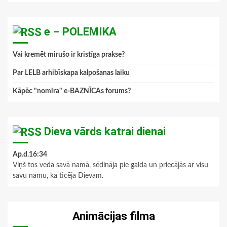
e – POLEMIKA
Vai kremēt mirušo ir kristīga prakse?
Par LELB arhibīskapa kalpošanas laiku
Kāpēc "nomira" e-BAZNĪCAs forums?
Dieva vārds katrai dienai
Ap.d.16:34
Viņš tos veda savā namā, sēdināja pie galda un priecājās ar visu
savu namu, ka ticēja Dievam.
Animācijas filma