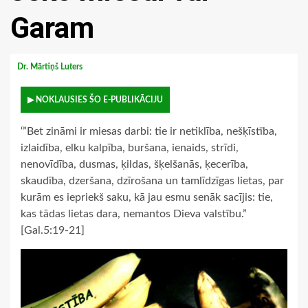
Garam
Dr. Mārtiņš Luters
▶ NOKLAUSIES ŠO E-PUBLIKĀCIJU
‘”Bet zināmi ir miesas darbi: tie ir netiklība, nešķīstība,
izlaidība, elku kalpība, buršana, ienaids, strīdi,
nenovīdība, dusmas, ķildas, šķelšanās, ķecerība,
skaudība, dzeršana, dzīrošana un tamlīdzīgas lietas, par
kurām es iepriekš saku, kā jau esmu senāk sacījis: tie,
kas tādas lietas dara, nemantos Dieva valstību.”
[Gal.5:19-21]