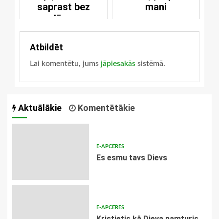
saprast bez
mani
Jēzus
Atbildēt
Lai komentētu, jums
jāpiesakās
sistēmā.
Aktuālākie
Komentētākie
E-APCERES
Es esmu tavs Dievs
E-APCERES
Kristietis kā Dieva namturis