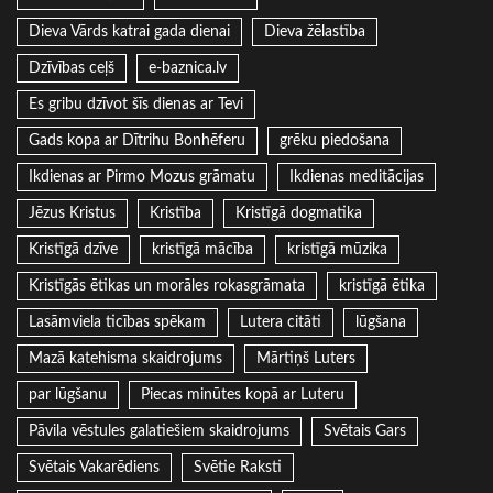
Dieva Vārds katrai gada dienai
Dieva žēlastība
Dzīvības ceļš
e-baznica.lv
Es gribu dzīvot šīs dienas ar Tevi
Gads kopa ar Dītrihu Bonhēferu
grēku piedošana
Ikdienas ar Pirmo Mozus grāmatu
Ikdienas meditācijas
Jēzus Kristus
Kristība
Kristīgā dogmatika
Kristīgā dzīve
kristīgā mācība
kristīgā mūzika
Kristīgās ētikas un morāles rokasgrāmata
kristīgā ētika
Lasāmviela ticības spēkam
Lutera citāti
lūgšana
Mazā katehisma skaidrojums
Mārtiņš Luters
par lūgšanu
Piecas minūtes kopā ar Luteru
Pāvila vēstules galatiešiem skaidrojums
Svētais Gars
Svētais Vakarēdiens
Svētie Raksti