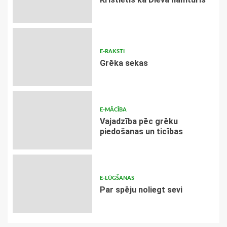
E-RAKSTI
Grēka sekas
E-MĀCĪBA
Vajadzība pēc grēku
piedošanas un ticības
E-LŪGŠANAS
Par spēju noliegt sevi