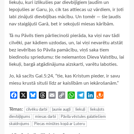
liekuļu, kuri izlikušies par dievbijīgiem ļaudīm un
lepojušies ar Garu, jo, cik tas attiecas uz vārdiem, ir ļoti
labi zinājuši dievbijības mācību. Un tomēr — šie ļaudis
nav staigājuši Garā, bet ir sekojuši miesas kārībām.
Tā nu Pāvils tiem pārliecinoši pierāda, ka viņi nav tādi
cilvēki, par kādiem uzdodas, un, lai viņi nevarētu atstāt
bez ievērības šo Pāvila pamācību, viņš saka tiem
biedinošu spriedumu: tie neiemantos Dieva Valstību, lai
liekuļi, bargā atgādinājuma aizskarti, varētu laboties.
Jo, kā sacīts Gal.5:24, “tie, kas Kristum pieder, ir savu
miesu krustā situši līdz ar kaislībām un iekārošanām.”
Facebook
X
Bluesky
Threads
Email
Copy
WhatsApp
Telegram
LinkedIn
Draugiem
Link
Tēmas:
cilvēku darbi
ļaunie augļi
liekuļi
liekuļots
dievbijīgums
miesas darbi
Pāvila vēstules galatiešiem
skaidrojums
Piecas minūtes kopā ar Luteru